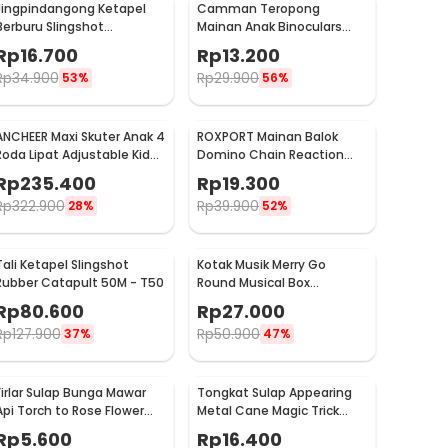
Jingpindangong Ketapel
Camman Teropong
Berburu Slingshot
Mainan Anak Binoculars
Aluminium Alloy - OD-014
Telescope 2.5x26 - 1138
Rp
16.700
Rp
13.200
Rp
34.900
Rp
29.900
53%
56%
ANCHEER Maxi Skuter Anak 4
ROXPORT Mainan Balok
Roda Lipat Adjustable Kids
Domino Chain Reaction
Scooter - QZ-001
Interactive Toys 120 PCS -
Rp
235.400
Rp
19.300
ZMY-1
Rp
322.900
Rp
39.900
28%
52%
Tali Ketapel Slingshot
Kotak Musik Merry Go
Rubber Catapult 50M - T50
Round Musical Box
Carousel Mekanikal - HD-
Rp
80.600
Rp
27.000
Y02
Rp
127.900
Rp
50.900
37%
47%
Firlar Sulap Bunga Mawar
Tongkat Sulap Appearing
Api Torch to Rose Flower
Metal Cane Magic Trick
Magic Trick - 82120
110cm - Mstk-002
Rp
5.600
Rp
16.400