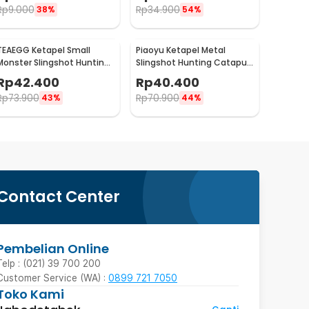
Rp
9.000
Rp
34.900
38%
54%
TEAEGG Ketapel Small
Piaoyu Ketapel Metal
Monster Slingshot Hunting
Slingshot Hunting Catapult
Catapult - JH8171
- 1123
Rp
42.400
Rp
40.400
Rp
73.900
Rp
70.900
43%
44%
Contact Center
Pembelian Online
Telp : (021) 39 700 200
Customer Service (WA) :
0899 721 7050
Toko Kami