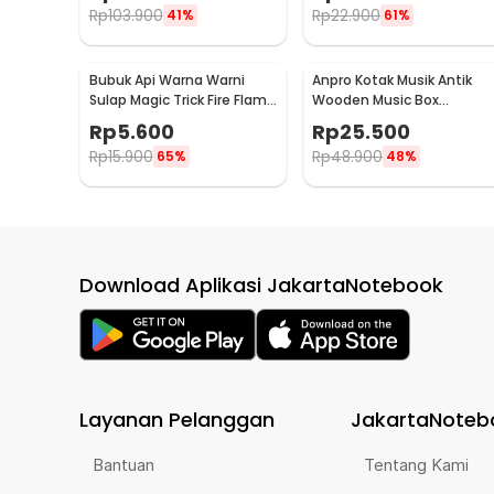
Rp
103.900
Rp
22.900
41%
61%
Bubuk Api Warna Warni
Anpro Kotak Musik Antik
Sulap Magic Trick Fire Flame
Wooden Music Box
Powder 15g - YY064
Engraving Harry Potter -
Rp
5.600
Rp
25.500
ADQ0194
Rp
15.900
Rp
48.900
65%
48%
Download Aplikasi JakartaNotebook
Layanan Pelanggan
JakartaNoteb
Bantuan
Tentang Kami