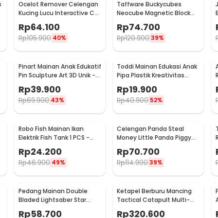
s
Ocelot Remover Celengan
Taffware Buckycubes
n, ketapel ini menjadi pilihan ideal bagi
Kucing Lucu Interactive Cat
Neocube Magnetic Block
dan kemudahan pemakaian saat
Piggy Bank - 0120
Toys 216 PCS 3.6mm -
Rp
64.100
Rp
74.700
G0CN05
Rp
105.900
Rp
120.900
40%
39%
:
Pinart Mainan Anak Edukatif
Toddi Mainan Edukasi Anak
Pin Sculpture Art 3D Unik -
Pipa Plastik Kreativitas
cedes - JH8172
FD-P3
Bangunan 4D STEM - 88003
Rp
39.900
Rp
19.900
Rp
69.900
Rp
40.900
43%
52%
Robo Fish Mainan Ikan
Celengan Panda Steal
Elektrik Fish Tank 1 PCS -
Money Little Panda Piggy
8823-2
Bank - MM8807-1
Rp
24.200
Rp
70.700
Rp
46.900
Rp
114.900
49%
39%
Pedang Mainan Double
Ketapel Berburu Mancing
Bladed Lightsaber Star
Tactical Catapult Multi-
Wars - 693
shot - KMSS
Rp
58.700
Rp
320.600