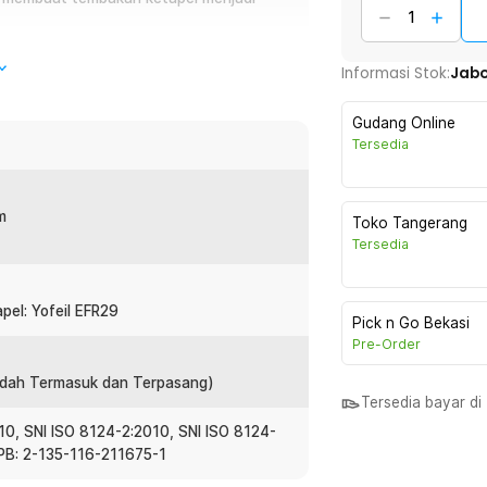
tembakan semakin tepat menuju sasaran.
Informasi Stok:
Jab
embuat tangan cepat lelah.
Gudang Online
Tersedia
sisi dengan ketapel berburu ini, pilihan
tuk berburu legal dan latihan tembak
atan bidik sehingga cocok untuk kegiatan
m
Toko Tangerang
atau latihan keterampilan menembak.
Tersedia
n ketahanan untuk penggunaan jangka
nakan selalu dengan penuh tanggung jawab,
membawa dan mengoperasikan alat ini.
pel: Yofeil EFR29
Pick n Go Bekasi
Pre-Order
Sudah Termasuk dan Terpasang)
Tersedia bayar d
ingga menghasilkan lontaran peluru yang
010, SNI ISO 8124-2:2010, SNI ISO 8124-
 digunakan di lapangan. Desain
NPB: 2-135-116-211675-1
forma konsisten dari tembakan ke
n dan latihan target pada area yang