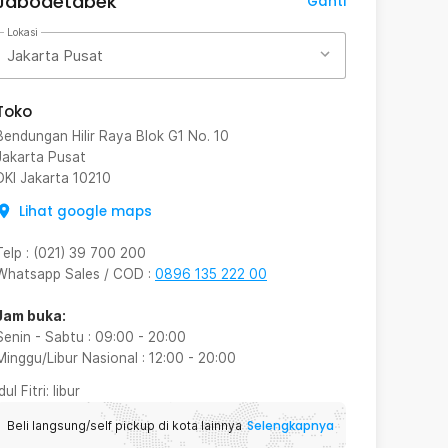
Jabodetabek
Ganti
Lokasi
Jakarta Pusat
Toko
Bendungan Hilir Raya Blok G1 No. 10
Jakarta Pusat
DKI Jakarta
10210
Lihat google maps
Telp
:
(021) 39 700 200
Whatsapp Sales / COD
:
0896 135 222 00
Jam buka:
Senin - Sabtu
:
09:00
-
20:00
Minggu/Libur Nasional
:
12:00
-
20:00
Idul Fitri
: libur
Selengkapnya
Beli langsung/self pickup di kota lainnya