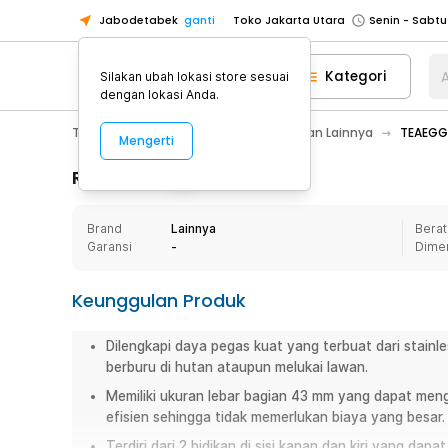
Jabodetabek
ganti
Toko Jakarta Utara
Toko Tangerang
Kategori
A
Silakan ubah lokasi store sesuai
Toko Cikupa
dengan lokasi Anda.
Pick n Go Jakarta Barat
Senin - J
Toys, Kids & Baby
Mainan
Mainan Lainnya
TEAEGG 
Mengerti
Pick n Go Bekasi
Senin - Jumat (08
Pick n Go Depok
Senin - Jumat (08
Rincian Produk
Toko Jakarta Pusat
Senin - Sabtu
Brand
Lainnya
Berat
Toko Jakarta Barat
Senin - Sabtu
Garansi
-
Dime
Toko Jakarta Utara
Toko Tangerang
Keunggulan Produk
Toko Cikupa
Dilengkapi daya pegas kuat yang terbuat dari stainl
Pick n Go Jakarta Barat
Senin - J
berburu di hutan ataupun melukai lawan.
Pick n Go Bekasi
Senin - Jumat (08
Memiliki ukuran lebar bagian 43 mm yang dapat meng
Pick n Go Depok
Senin - Jumat (08
efisien sehingga tidak memerlukan biaya yang besar.
Terdiri dari 2 bidikan di sisi kanan dan kiri yang d