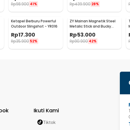
Rp
98.900
Rp
439.900
41%
28%
Ketapel Berburu Powerful
ZY Mainan Magnetik Steel
Outdoor Slingshot - YR016
Metalic Stick and Bucky
Balls - 005
Rp
17.300
Rp
53.000
Rp
35.900
Rp
90.900
52%
42%
ook
Ikuti Kami
Tiktok