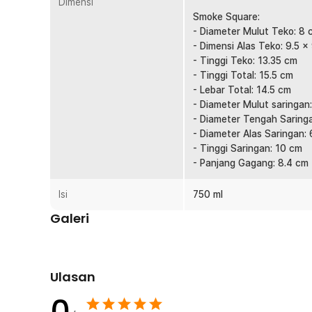
Dimensi
penggunaan jangka panjang.
Smoke Square:
- Diameter Mulut Teko: 8 
Kelengkapan Produk
- Dimensi Alas Teko: 9.5 x
- Tinggi Teko: 13.35 cm
Rincian yang Anda dapatkan untuk pembelian produk ini
- Tinggi Total: 15.5 cm
1 x TeaSeed Teko Teh Kaca Saringan Tahan Panas Te
- Lebar Total: 14.5 cm
- Diameter Mulut saringan
- Diameter Tengah Saringa
- Diameter Alas Saringan:
- Tinggi Saringan: 10 cm
- Panjang Gagang: 8.4 cm
Isi
750 ml
Galeri
Ulasan
0