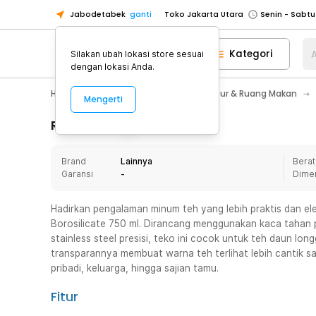
Jabodetabek
ganti
Toko Jakarta Utara
Toko Tangerang
Kategori
A
Silakan ubah lokasi store sesuai
Toko Cikupa
dengan lokasi Anda.
Pick n Go Jakarta Barat
Senin - J
Home Appliance
Perlengkapan Dapur & Ruang Makan
Mengerti
Pick n Go Bekasi
Senin - Jumat (08
Pick n Go Depok
Senin - Jumat (08
Rincian Produk
Toko Jakarta Pusat
Senin - Sabtu
Brand
Lainnya
Berat
Toko Jakarta Barat
Senin - Sabtu
Garansi
-
Dime
Toko Jakarta Utara
Toko Tangerang
Hadirkan pengalaman minum teh yang lebih praktis dan 
Borosilicate 750 ml. Dirancang menggunakan kaca tahan pa
Toko Cikupa
stainless steel presisi, teko ini cocok untuk teh daun lon
Pick n Go Jakarta Barat
Senin - J
transparannya membuat warna teh terlihat lebih cantik s
pribadi, keluarga, hingga sajian tamu.
Pick n Go Bekasi
Senin - Jumat (08
Pick n Go Depok
Senin - Jumat (08
Fitur