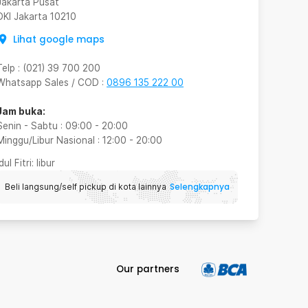
Jakarta Pusat
DKI Jakarta
10210
Lihat google maps
Telp
:
(021) 39 700 200
Whatsapp Sales / COD
:
0896 135 222 00
Jam buka:
Senin - Sabtu
:
09:00
-
20:00
Minggu/Libur Nasional
:
12:00
-
20:00
Idul Fitri
: libur
Selengkapnya
Beli langsung/self pickup di kota lainnya
Our partners