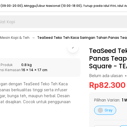
lat Kopi
umat (07:00 - 20:00), Sabtu - Minggu (08:00 - 20:00), Tutup pada Idul Fitri
Sele
Mesin Kopi & Teh
TeaSeed Teko Teh Kaca Saringan Tahan Panas Teap
:00 - 20:00), Sabtu - Minggu/ Libur Nasional (08:00 - 17:00)
Selengkapnya
:00 - 20:00), Sabtu - Minggu/ Libur Nasional (08:00 - 17:00)
TeaSeed Te
Selengkapnya
Panas Teap
 (09:00-20:00), Minggu/Libur Nasional (12:00-20:00), Tutup pada Idul Fitri
Sele
Square - TE
 Produk
0.8 kg
 (09:00-20:00), Minggu/Libur Nasional (12:00-20:00), Tutup pada Idul Fitri
Sele
nsi Kemasan
16
x
14
x
17
cm
Belum ada ulasan
•
Rp
82.300
elegan dengan TeaSeed Teko Teh Kaca
nas berkualitas tinggi serta infuser
ggar, bunga teh, maupun herbal. Desain
umat (07:00 - 20:00), Sabtu - Minggu (08:00 - 20:00), Tutup pada Idul Fitri
Sele
Pilihan Varian:
1
W
aat disajikan. Cocok untuk penggunaan
:00 - 20:00), Sabtu - Minggu/ Libur Nasional (08:00 - 17:00)
Selengkapnya
Gray
:00 - 20:00), Sabtu - Minggu/ Libur Nasional (08:00 - 17:00)
Selengkapnya