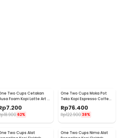
One Two Cups Cetakan
One Two Cups Moka Pot
Busa Foam Kopi Latte Art 16
Teko Kopi Espresso Coffee
PCS - JJYE01
Stovetop 6 Cup 300ml -
Rp
7.200
Rp
76.400
Z20
Rp
18.900
Rp
122.900
62%
38%
One Two Cups Alat
One Two Cups Nima Alat