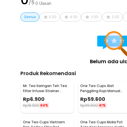
/5
0
Ulasan
Semua
5
(
0
)
4
(
0
)
3
(
0
)
2
(
0
)
Belum ada ul
Produk Rekomendasi
Mr. Tea Saringan Teh Tea
One Two Cups Alat
Filter Infuser Strainer
Penggiling Kopi Manual
Chilling Man Silicon - MR03
Coffee Grinder Portable -
Rp
6.900
Rp
59.600
WFCG9800
Rp
18.900
Rp
99.900
64%
41%
One Two Cups Vietnam
One Two Cups Moka Pot