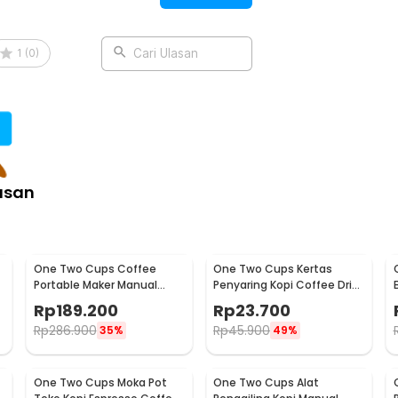
1
(
0
)
Cari Ulasan
asan
One Two Cups Coffee
One Two Cups Kertas
Portable Maker Manual
Penyaring Kopi Coffee Drip
Hand Press Espresso 300ml
Bag Paper Filter 50PCS -
Rp
189.200
Rp
23.700
- T35066
T111
Rp
286.900
Rp
45.900
35%
49%
One Two Cups Moka Pot
One Two Cups Alat