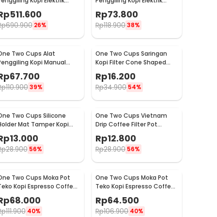
Penggiling Kopi Elektrik
Penggiling Kopi Elektrik
Coffee Grinder Adjustable
Bumbu Coffee Grinder -
Rp
511.600
Rp
73.800
- 600N
NM-8300
Rp
690.900
Rp
118.900
26%
38%
One Two Cups Alat
One Two Cups Saringan
Penggiling Kopi Manual
Kopi Filter Cone Shaped
Coffee Grinder Adjustable
Coffee Dripper 1 PCS - K741
Rp
67.700
Rp
16.200
- CF4146
Rp
110.900
Rp
34.900
39%
54%
One Two Cups Silicone
One Two Cups Vietnam
Holder Mat Tamper Kopi
Drip Coffee Filter Pot
Espresso Barista - 0310
Saringan Kopi 124ml 7Q -
Rp
13.000
Rp
12.800
LC1
Rp
28.900
Rp
28.900
56%
56%
One Two Cups Moka Pot
One Two Cups Moka Pot
Teko Kopi Espresso Coffee
Teko Kopi Espresso Coffee
Maker Stovetop 4 Cup
Maker Stovetop 2 Cup
Rp
68.000
Rp
64.500
200ml - Z21
100ml - Z21
Rp
111.900
Rp
106.900
40%
40%