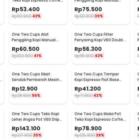
Teko Kopi Espresso Coffee
Penggiling Kopi Manual
Stovetop 2 Cup 100ml -
Coffee Grinder Wood -
Rp
53.400
Rp
75.500
Z20
16290
Rp
90.900
Rp
121.900
42%
39%
One Two Cups Alat
One Two Cups Filter
Penggiling Kopi Manual
Penyaring Kopi V60 Double
Coffee Grinder Adjustable
Layer Coffee Filter - FS-40S
Rp
60.500
Rp
56.300
- RHNHA0176
Rp
100.900
Rp
95.900
41%
42%
One Two Cups Sikat
One Two Cups Tamper
Sendok Pembersih Mesin
Kopi Espresso Flat Base
Kopi Espresso 2in1 - 8809
Stainless Steel 51mm -
Rp
12.900
Rp
41.200
SS51
Rp
28.900
Rp
71.900
56%
43%
One Two Cups Teko Kopi
One Two Cups Moka Pot
Leher Angsa Pot V60 Drip
Teko Kopi Espresso Coffee
Kettle 960ml - RF-15
Maker Stovetop 6 Cup
Rp
143.100
Rp
78.900
300ml - Z21
Rp
217.900
Rp
125.900
35%
38%