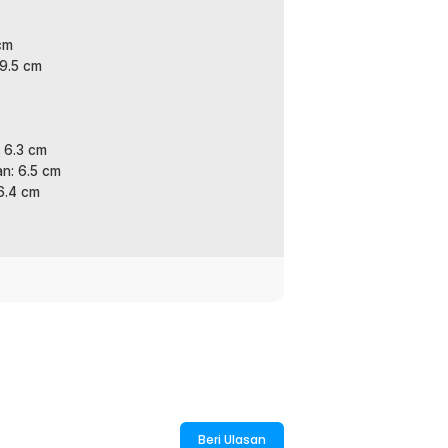
cm
 9.5 cm
:
apot Borosilicate 750ml - TEA12
: 6.3 cm
n: 6.5 cm
 6.4 cm
Beri Ulasan