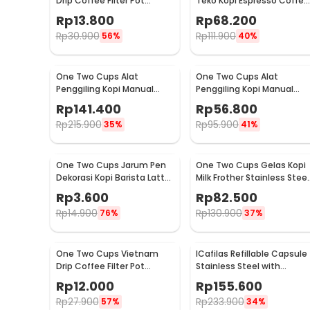
Drip Coffee Filter Pot
Teko Kopi Espresso Coffee
Saringan Kopi 180ml 8Q -
Stovetop 4 Cup 200ml -
Rp
13.800
Rp
68.200
LC1
Z20
Rp
30.900
Rp
111.900
56%
40%
One Two Cups Alat
One Two Cups Alat
Penggiling Kopi Manual
Penggiling Kopi Manual
Coffee Grinder Wood 30g -
Coffee Grinder 160ml -
Rp
141.400
Rp
56.800
CW85532
CF012
Rp
215.900
Rp
95.900
35%
41%
One Two Cups Jarum Pen
One Two Cups Gelas Kopi
Dekorasi Kopi Barista Latte
Milk Frother Stainless Steel
Art Needle 13cm - F3F27
400ml - WZ0011
Rp
3.600
Rp
82.500
Rp
14.900
Rp
130.900
76%
37%
One Two Cups Vietnam
ICafilas Refillable Capsule
Drip Coffee Filter Pot
Stainless Steel with
Saringan Kopi 114ml 6Q -
Tamper for Nespresso -
Rp
12.000
Rp
155.600
LC1
F456
Rp
27.900
Rp
233.900
57%
34%