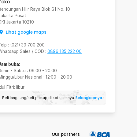
Toko
Bendungan Hilir Raya Blok G1 No. 10
Jakarta Pusat
DKI Jakarta
10210
Lihat google maps
Telp
:
(021) 39 700 200
Whatsapp Sales / COD
:
0896 135 222 00
Jam buka:
Senin - Sabtu
:
09:00
-
20:00
Minggu/Libur Nasional
:
12:00
-
20:00
Idul Fitri
: libur
Selengkapnya
Beli langsung/self pickup di kota lainnya
Our partners