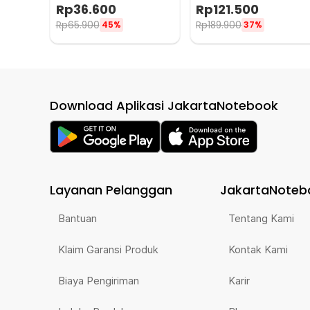
Outdoor Knife - 440C
Shooting Car Cover
Rp
36.600
Rp
121.500
300x500cm
Rp
65.900
Rp
189.900
45%
37%
Download Aplikasi JakartaNotebook
Layanan Pelanggan
JakartaNoteb
Bantuan
Tentang Kami
Klaim Garansi Produk
Kontak Kami
Biaya Pengiriman
Karir