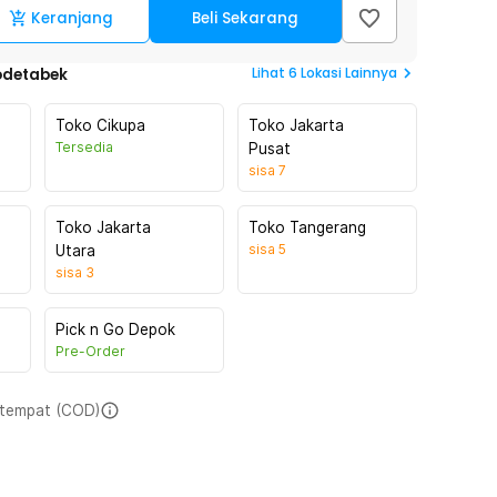
Keranjang
Beli Sekarang
Lihat
6
Lokasi Lainnya
odetabek
Toko Cikupa
Toko Jakarta
Tersedia
Pusat
sisa
7
Toko Jakarta
Toko Tangerang
sisa
5
Utara
sisa
3
Pick n Go Depok
Pre-Order
i tempat (COD)