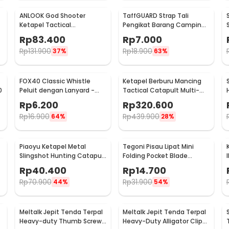
ANLOOK God Shooter
TaffGUARD Strap Tali
Ketapel Tactical
Pengikat Barang Camping
Aluminium - TLZ-001
Rope Steel Quick Hook 2M -
Rp
83.400
Rp
7.000
BC098K
Rp
131.900
Rp
18.900
37%
63%
FOX40 Classic Whistle
Ketapel Berburu Mancing
0
Peluit dengan Lanyard -
Tactical Catapult Multi-
CMG04
shot - KMSS
M
Rp
6.200
Rp
320.600
Rp
16.900
Rp
439.900
64%
28%
Piaoyu Ketapel Metal
Tegoni Pisau Lipat Mini
Slingshot Hunting Catapult
Folding Pocket Blade
- 1123
Survival Outdoor Knife -
Rp
40.400
Rp
14.700
EO02732
Rp
70.900
Rp
31.900
44%
54%
Meltalk Jepit Tenda Terpal
Meltalk Jepit Tenda Terpal
Heavy-duty Thumb Screw
Heavy-Duty Alligator Clips