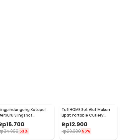
Jingpindangong Ketapel
TaffHOME Set Alat Makan
Berburu Slingshot
Lipat Portable Cutlery
Aluminium Alloy - OD-014
Stainless Steel 410 - AOTU
Rp
16.700
Rp
12.900
Rp
34.900
Rp
28.900
53%
56%