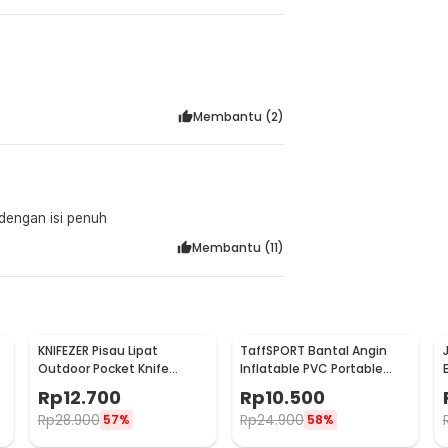
Membantu (
2
)
dengan isi penuh
Membantu (
11
)
KNIFEZER Pisau Lipat
TaffSPORT Bantal Angin
Outdoor Pocket Knife
Inflatable PVC Portable
Survival Tool with
Neck Pillow High Rest -
Rp
12.700
Rp
10.500
Carabiner - W24
H0T019
Rp
28.900
Rp
24.900
57%
58%