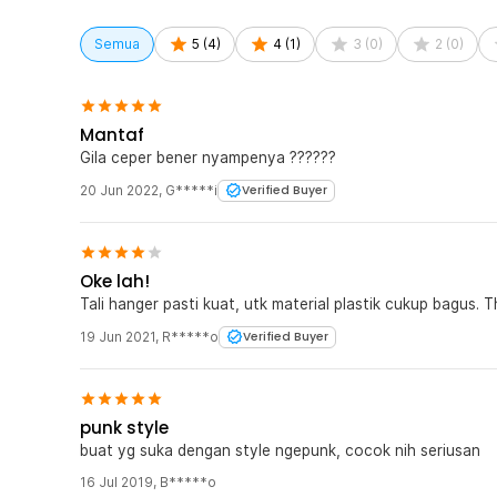
mm. Botol dengan diameter tersebut merupakan ukuran
mineral yang beredar di Indonesia. Karena bersifat univ
Semua
5
(
4
)
4
(
1
)
3
(
0
)
2
(
0
)
berbagai macam jenis botol air mineral.
Untuk Berbagai Kebutuhan
Dengan menggunakan gantungan botol air mineral, ini 
Mantaf
ketika sedang melakukan aktivitas outdoor seperti olahr
lainnya. Jika Anda ingin minum, tinggal lepaskan saja b
Gila ceper bener nyampenya ??????
20 Jun 2022
,
G*****i
Verified Buyer
Kelengkapan Produk
Rincian yang Anda dapatkan untuk pembelian produk ini
1 x Tegoni Gantungan Botol Minum Mineral Strap Car
Oke lah!
Tali hanger pasti kuat, utk material plastik cukup bagus. 
19 Jun 2021
,
R*****o
Verified Buyer
punk style
buat yg suka dengan style ngepunk, cocok nih seriusan
16 Jul 2019
,
B*****o