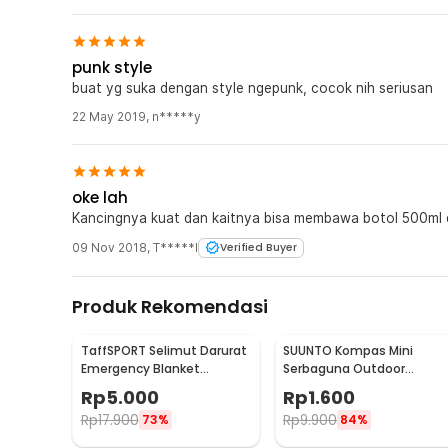
punk style
buat yg suka dengan style ngepunk, cocok nih seriusan
22 May 2019
,
n*****y
oke lah
Kancingnya kuat dan kaitnya bisa membawa botol 500ml 
09 Nov 2018
,
T*****l
Verified Buyer
Produk Rekomendasi
TaffSPORT Selimut Darurat
SUUNTO Kompas Mini
Emergency Blanket
Serbaguna Outdoor
Thermal 130x210cm - SL03-
Camping Hiking for Watch
Rp
5.000
Rp
1.600
001
Strap
Rp
17.900
Rp
9.900
73%
84%