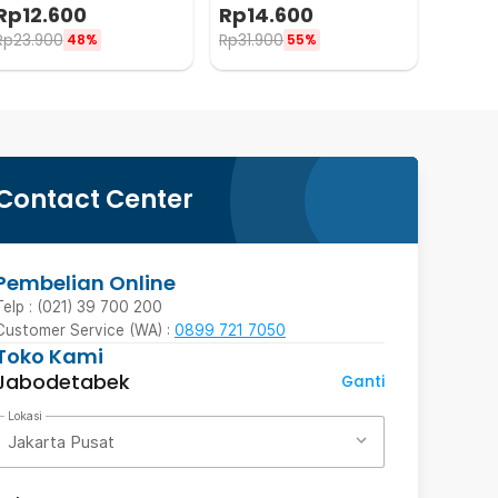
Laser Sight - SSGX
Laser Sight - JG98K
Rp
12.600
Rp
14.600
Rp
23.900
Rp
31.900
48%
55%
Contact Center
Pembelian Online
Telp : (021) 39 700 200
Customer Service (WA) :
0899 721 7050
Toko Kami
Jabodetabek
Ganti
Lokasi
Jakarta Pusat