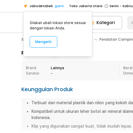
Jabodetabek
ganti
Toko Jakarta Utara
Toko Tangerang
Kategori
A
Silakan ubah lokasi store sesuai
Toko Cikupa
dengan lokasi Anda.
Pick n Go Jakarta Barat
Senin - J
Sport & Outdoor
Camping & Hiking
Peralatan Campin
Mengerti
Pick n Go Bekasi
Senin - Jumat (08
Pick n Go Depok
Senin - Jumat (08
Rincian Produk
Toko Jakarta Pusat
Senin - Sabtu
Brand
Lainnya
Berat
Toko Jakarta Barat
Senin - Sabtu
Garansi
-
Dime
Toko Jakarta Utara
Toko Tangerang
Keunggulan Produk
Toko Cikupa
Terbuat dari material plastik dan nilon yang kokoh d
Pick n Go Jakarta Barat
Senin - J
Kompatibel untuk ukuran leher botol air mineral dia
Pick n Go Bekasi
Senin - Jumat (08
Indonesia.
Pick n Go Depok
Senin - Jumat (08
Klip yang digunakan sangat kuat, tidak mudah lepas.