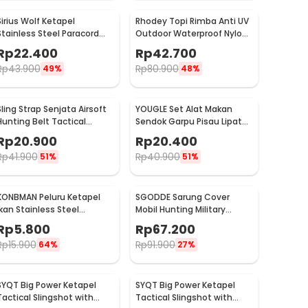
Sirius Wolf Ketapel
Rhodey Topi Rimba Anti UV
Stainless Steel Paracord
Outdoor Waterproof Nylon
Desain Serigala - HW-
Boonie Hat - AFS5
Rp
22.400
Rp
42.700
GJ049
Rp
43.900
Rp
80.900
49%
48%
Sling Strap Senjata Airsoft
YOUGLE Set Alat Makan
Hunting Belt Tactical
Sendok Garpu Pisau Lipat
ilitary
Cutlery Set 3 PCS - A009
Rp
20.900
Rp
20.400
Rp
41.900
Rp
40.900
51%
51%
KONBMAN Peluru Ketapel
SGODDE Sarung Cover
Ikan Stainless Steel
Mobil Hunting Military
Slingshot Dart 1 PCS -
Camouflage Nets 4x2M -
Rp
5.800
Rp
67.200
KN830
GE211
Rp
15.900
Rp
91.900
64%
27%
SYQT Big Power Ketapel
SYQT Big Power Ketapel
Tactical Slingshot with
Tactical Slingshot with