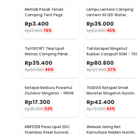
Meltalk Pasak Tenda
Lampu Lentera Camping
Camping Tent Pegs
Lantern 30 LED Water
Aluminium 18cm 1 PCS
Resistant - GY18
Rp
3.400
Rp
35.000
Rp
13.900
Rp
62.900
76%
45%
TaffSPORT Tikar Lipat
Tali Ketapel Slingshot
Matras Camping Piknik
Rubber Catapult 50M - T5
Waterproof Mat 1.4x1.52M -
Rp
35.400
Rp
80.600
FS-007
Rp
63.900
Rp
127.900
45%
37%
Ketapel Berburu Powerful
TEAEGG Ketapel Small
Outdoor Slingshot - YR016
Monster Slingshot Hunting
Catapult - JH8171
Rp
17.300
Rp
42.400
Rp
35.900
Rp
73.900
52%
43%
KNIFEZER Pisau Lipat EDC
Welead Jaring Net
Stainless Steel Survival
Kamuflase Hidden Hunting