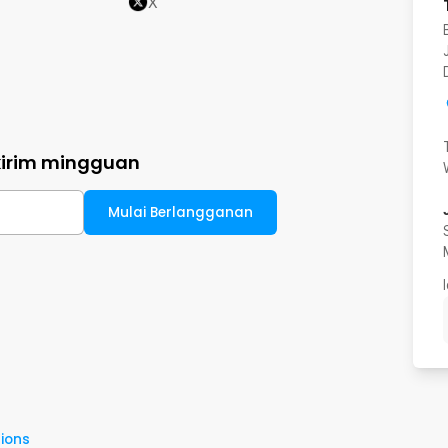
X
kirim mingguan
Mulai Berlangganan
ions