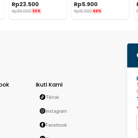
Clips 10 PCS - ME30
10 PCS - ME30
Rp
23.500
Rp
5.900
Rp
36.000
Rp
16.900
35%
66%
ook
Ikuti Kami
Tiktok
Instagram
Facebook