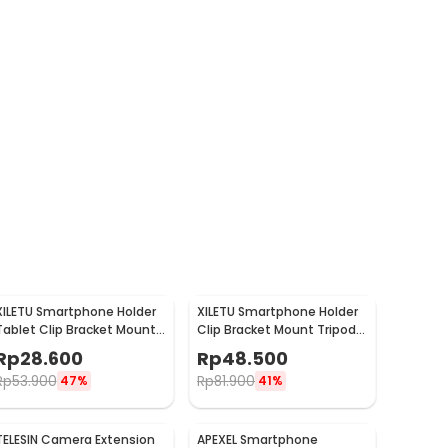
XILETU Smartphone Holder
XILETU Smartphone Holder
Tablet Clip Bracket Mount
Clip Bracket Mount Tripod
Tripod Monopod - XJ-13
Monopod - XJ-14
Rp
28.600
Rp
48.500
Rp
53.900
Rp
81.900
47%
41%
TELESIN Camera Extension
APEXEL Smartphone