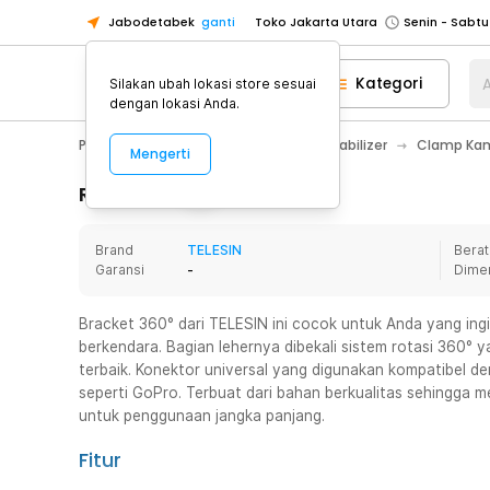
Jabodetabek
ganti
Toko Jakarta Utara
Toko Tangerang
Kategori
A
Silakan ubah lokasi store sesuai
Toko Cikupa
dengan lokasi Anda.
Pick n Go Jakarta Barat
Senin - J
Photography
Tripod, Monopod & Stabilizer
Clamp Kam
Mengerti
Pick n Go Bekasi
Senin - Jumat (08
Pick n Go Depok
Senin - Jumat (08
Rincian Produk
Toko Jakarta Pusat
Senin - Sabtu
Brand
TELESIN
Berat
Toko Jakarta Barat
Senin - Sabtu
Garansi
-
Dime
Toko Jakarta Utara
Toko Tangerang
Bracket 360° dari TELESIN ini cocok untuk Anda yang ing
berkendara. Bagian lehernya dibekali sistem rotasi 36
Toko Cikupa
terbaik. Konektor universal yang digunakan kompatibel d
Pick n Go Jakarta Barat
Senin - J
seperti GoPro. Terbuat dari bahan berkualitas sehingga m
untuk penggunaan jangka panjang.
Pick n Go Bekasi
Senin - Jumat (08
Pick n Go Depok
Senin - Jumat (08
Fitur