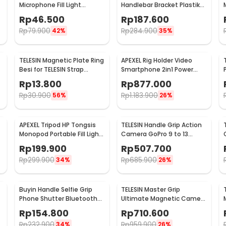
Microphone Fill Light
Handlebar Bracket Plastik
Flexibel Tripod - AY-49
for GoPro DJI - GP-HBM-
Rp
46.500
Rp
187.600
003
Rp
79.900
Rp
284.900
42%
35%
TELESIN Magnetic Plate Ring
APEXEL Rig Holder Video
Besi for TELESIN Strap
Smartphone 2in1 Power
Kalung Magnetic - PJ-
Bank 2500mAh with
Rp
13.800
Rp
877.000
MNM-026
Remote - APL-VG05CH
Rp
30.900
Rp
1.183.900
56%
26%
APEXEL Tripod HP Tongsis
TELESIN Handle Grip Action
Monopod Portable Fill Light
Camera GoPro 9 to 13
Screw 1/4 Inch - APL-
Street Photography - S6-
Rp
199.900
Rp
507.700
JJ077FL
FMS-25-TGP
Rp
299.900
Rp
685.900
34%
26%
Buyin Handle Selfie Grip
TELESIN Master Grip
Phone Shutter Bluetooth
Ultimate Magnetic Camera
Clip Ring Light - PH-30D
Grip with Wireless Charge -
Rp
154.800
Rp
710.600
P5-MP-003WH
Rp
232.900
Rp
959.900
34%
26%