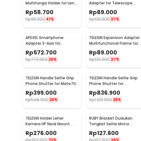
Multifungsi Holder for Lens
Adapter for Telescope
Telescope 95mm - APL-
Microscope Binocular
Rp
58.700
Rp
89.000
F001
95mm - APL-F002
Rp
98.900
Rp
139.900
41%
37%
APEXEL Smartphone
TELESIN Expansion Adapter
Adapter 3-Axis for
Multifunctional Frame for
Telescope Microscope
DJI Pocket 3 - S7-CFR-01-
Rp
572.700
Rp
89.000
Binocular - APL-F003B
TDJ
Rp
773.900
Rp
139.900
26%
37%
TELESIN Handle Selfie Grip
TELESIN Handle Selfie Grip
Phone Shutter for Mate70
Phone Shutter for
Pro/Pro+ - P5-MCS-06-
Samsung S25 Ultra - P5-
Rp
399.000
Rp
836.900
THW
MCS-01-TSX
Rp
546.900
Rp
1.129.900
28%
26%
TELESIN Holder Leher
RUBY Bracket Dudukan
Kamera HP Neck Mount
Tongkat Selfie Motor
with Magnetic Phone
Mounting Stick Action
Rp
276.000
Rp
127.600
Holder - P2-HNB-02-GY
Camera - D-28T
Rp
353.900
Rp
197.900
23%
36%