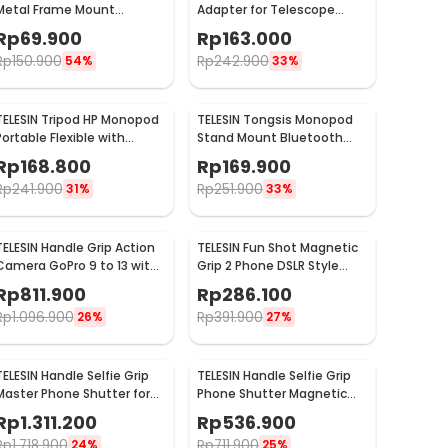
Metal Frame Mount
Adapter for Telescope
Adapter for DJI Pocket 3 -
Microscope Binocular
Rp
69.900
Rp
163.000
S6-CFR-01
95mm - APL-F002X
Rp
150.900
Rp
242.900
54%
33%
TELESIN Tripod HP Monopod
TELESIN Tongsis Monopod
Portable Flexible with
Stand Mount Bluetooth
Magnetic Phone Holder -
Remote Magnetic Version -
Rp
168.800
Rp
169.900
P3-FM-02
P1-HSS-02
Rp
241.900
Rp
251.900
31%
33%
TELESIN Handle Grip Action
TELESIN Fun Shot Magnetic
Camera GoPro 9 to 13 with
Grip 2 Phone DSLR Style
Aluminium Cage - S6-FMS-
Shutter for iPhone -
Rp
811.900
Rp
286.100
26-TGP
TPMP001-01
Rp
1.096.900
Rp
391.900
26%
27%
TELESIN Handle Selfie Grip
TELESIN Handle Selfie Grip
Master Phone Shutter for
Phone Shutter Magnetic
Samsung S26 Ultra - P5-
Mount 3200mAh - P5-MP-
Rp
1.311.200
Rp
536.900
MCS-15-TSX
010
Rp
1.718.900
Rp
711.900
24%
25%