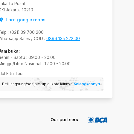
Jakarta Pusat
DKI Jakarta
10210
Lihat google maps
Telp
:
(021) 39 700 200
Whatsapp Sales / COD
:
0896 135 222 00
Jam buka:
Senin - Sabtu
:
09:00
-
20:00
Minggu/Libur Nasional
:
12:00
-
20:00
Idul Fitri
: libur
Selengkapnya
Beli langsung/self pickup di kota lainnya
Our partners