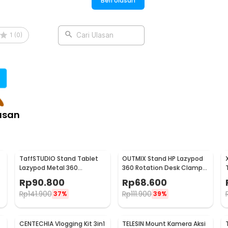
Beri Ulasan
:
weight with 360 Ball Head - S3-HBM-01
1
(
0
)
Cari Ulasan
asan
TaffSTUDIO Stand Tablet
OUTMIX Stand HP Lazypod
l
Lazypod Metal 360
360 Rotation Desk Clamp
Rotation 4-6.7 Inch -
Portable Phone Holder -
Rp
90.800
Rp
68.600
DONGC-001
NB-35P
Rp
141.900
Rp
111.900
37%
39%
CENTECHIA Vlogging Kit 3in1
TELESIN Mount Kamera Aksi