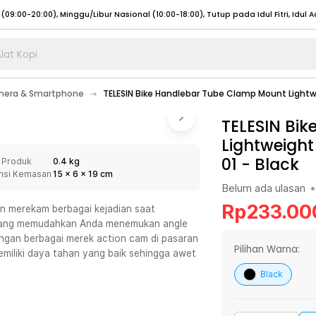
lat Kopi
umat (07:00 - 20:00), Sabtu - Minggu (08:00 - 20:00), Tutup pada Idul Fitri
Sele
era & Smartphone
TELESIN Bike Handlebar Tube Clamp Mount Lightw
:00 - 20:00), Sabtu - Minggu/ Libur Nasional (08:00 - 17:00)
Selengkapnya
:00 - 20:00), Sabtu - Minggu/ Libur Nasional (08:00 - 17:00)
TELESIN Bi
Selengkapnya
Lightweight
 (09:00-20:00), Minggu/Libur Nasional (12:00-20:00), Tutup pada Idul Fitri
Sele
01
-
Black
 Produk
0.4 kg
 (09:00-20:00), Minggu/Libur Nasional (12:00-20:00), Tutup pada Idul Fitri
Sele
nsi Kemasan
15
x
6
x
19
cm
Belum ada ulasan
•
Rp
233.00
in merekam berbagai kejadian saat
0° yang memudahkan Anda menemukan angle
engan berbagai merek action cam di pasaran
umat (07:00 - 20:00), Sabtu - Minggu (08:00 - 20:00), Tutup pada Idul Fitri
Sele
Pilihan Warna:
emiliki daya tahan yang baik sehingga awet
:00 - 20:00), Sabtu - Minggu/ Libur Nasional (08:00 - 17:00)
Selengkapnya
Black
:00 - 20:00), Sabtu - Minggu/ Libur Nasional (08:00 - 17:00)
Selengkapnya