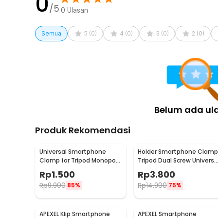
0
Kelengkapan Produk
/5
0
Ulasan
Rincian yang Anda dapatkan untuk pembelian produk ini
1 x TELESIN Bike Handlebar Tube Clamp Mount Light
Semua
5
(
0
)
4
(
0
)
3
(
0
)
2
(
0
)
1 x Konektor
1 x Ball Joint
1 x Thumb Screw
1 x Lanyard
1 x Panduan Penggunaan
Belum ada ul
Produk Rekomendasi
Universal Smartphone
Holder Smartphone Clamp
Clamp for Tripod Monopod
Tripod Dual Screw Universa
with 1/4 Inch Screw Hole M -
1/4 Inch - RV79
Rp
1.500
Rp
3.800
SC-M
Rp
9.900
Rp
14.900
85%
75%
APEXEL Klip Smartphone
APEXEL Smartphone