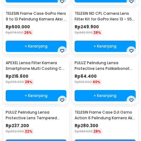
TELESIN Frame Case GoPro Hero
TELESIN ND CPL Camera Lens
9 to 13 Pelindung Kamera Aksi -
Filter Kit for GoPro Hero 13 - S5-
S6-FMS-15-TGP
FLT-13-TGP
Rp
500.000
Rp
249.900
Rp
674.900
26%
Rp
342.900
28%
+ Keranjang
+ Keranjang
APEXEL Lensa Filter Kamera
PULUZ Pelindung Lensa
Smartphone Multi Coating CPL
Protective Lens Polikarbonat
52mm with Clip - APL-52CPL
for DJI OSMO 360 - PL2
Rp
216.600
Rp
64.400
Rp
296.900
28%
Rp
106.900
40%
+ Keranjang
+ Keranjang
PULUZ Pelindung Lensa
TELESIN Frame Case DJI Osmo
Protective Lens Tempered
Action 6 Pelindung Kamera Aksi
Glass for DJI OSMO 360 - PL3
Aluminium - S6-FMS-35-TDJ
Rp
237.200
Rp
280.300
Rp
302.900
22%
Rp
384.900
28%