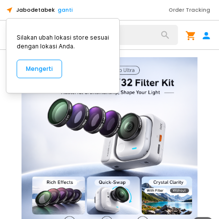
Jabodetabek
ganti
Order Tracking
Alat Kopi
Silakan ubah lokasi store sesuai
dengan lokasi Anda.
Mengerti