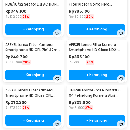
1 x Panduan Penggunaan
ND8/16/32 Set for DJI ACTION
Filter Kit for GoPro Hero
3/4/5 - OA-FLT-005
9/10/11/12 - GP-FLT-903
Rp
345.100
Rp
385.100
Rp
472.900
28%
Rp
480.900
20%
+ Keranjang
+ Keranjang
APEXEL Lensa Filter Kamera
APEXEL Lensa Filter Kamera
Smartphone ND CPL 7in1 37mm
Smartphone HD Glass ND2-
with Clip - APL-37UV-7F
400 67mm with Clip - APL-
Rp
240.700
Rp
365.100
67VND400
Rp
329.900
28%
Rp
500.900
28%
+ Keranjang
+ Keranjang
APEXEL Lensa Filter Kamera
TELESIN Frame Case Insta360
Smartphone HD Glass CPL
X4 Pelindung Kamera Aksi
67mm with Clip - APL-67CPL
Quick Release - S6-FMS-12-TIS
Rp
272.300
Rp
329.900
Rp
373.900
28%
Rp
451.900
27%
+ Keranjang
+ Keranjang