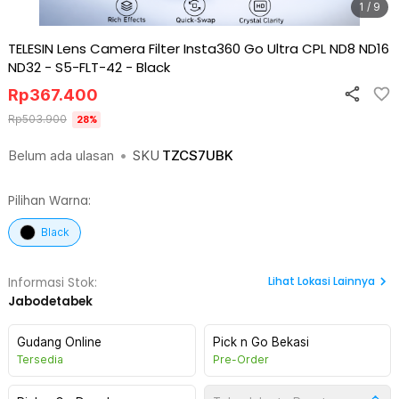
1 / 9
TELESIN Lens Camera Filter Insta360 Go Ultra CPL ND8 ND16
ND32 - S5-FLT-42
-
Black
Rp
367.400
Rp
503.900
28
%
Belum ada ulasan
•
SKU
TZCS7UBK
Pilihan Warna:
Black
Lihat
Lokasi Lainnya
Informasi Stok:
Jabodetabek
Gudang Online
Pick n Go Bekasi
Tersedia
Pre-Order