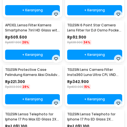
+ Keranjang
+ Keranjang
APEXEL Lensa Filter Kamera
TELESIN 6 Point Star Camera
Smartphone 7in1 HD Glass with
Lens Filter for DJI Osmo Pocket
Clip 58mm - APL-58STAR
3/4 - S5-FLT-51-TDJ
Rp
509.600
Rp
92.900
Rp
687.900
26%
Rp
138.900
34%
+ Keranjang
+ Keranjang
TELESIN Protective Case
TELESIN Lens Camera Filter
Pelindung Kamera Aksi DisAdv
Insta360 Luna Ultra CPL VND
DJI Osmo Pocket 4 - S6-FMS-
Diffusion 1/4 - S5-FLT-85-TIS
Rp
221.300
Rp
342.900
29BK-TDJ
Rp
303.900
28%
Rp
400.000
15%
+ Keranjang
+ Keranjang
TELESIN Lensa Telephoto for
TELESIN Lensa Telephoto for
Iphone 17 Pro Max ED Glass 2X
Iphone 17 Pro ED Glass 2X
200mm - P5-FLT-015-TIP
200mm - P5-FLT-014-TIP
Rp
1.091.100
Rp
1.091.100