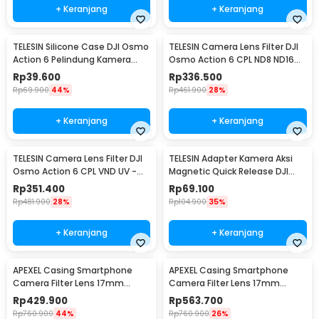
+ Keranjang
+ Keranjang
TELESIN Silicone Case DJI Osmo
TELESIN Camera Lens Filter DJI
Action 6 Pelindung Kamera
Osmo Action 6 CPL ND8 ND16
Silikon - S6-PTC-11
ND32 - S5-FLT-40
Rp
39.600
Rp
336.500
Rp
69.900
44%
Rp
461.900
28%
+ Keranjang
+ Keranjang
TELESIN Camera Lens Filter DJI
TELESIN Adapter Kamera Aksi
Osmo Action 6 CPL VND UV -
Magnetic Quick Release DJI
S5-FLT-41
OSMO Nano - S7-JBK-25-TDJ
Rp
351.400
Rp
69.100
Rp
481.900
28%
Rp
104.900
35%
+ Keranjang
+ Keranjang
APEXEL Casing Smartphone
APEXEL Casing Smartphone
Camera Filter Lens 17mm
Camera Filter Lens 17mm
Thread Samsung S25 Ultra -
Thread iPhone 17 Pro Max - APL-
Rp
429.900
Rp
563.700
APL-C17
C17
Rp
760.900
44%
Rp
760.900
26%