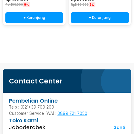
Rp
1.199.000
9%
Rp
1.159.000
6%
+ Keranjang
+ Keranjang
Beli Sekarang
Contact Center
Pembelian Online
Telp : (021) 39 700 200
Customer Service (WA) :
0899 721 7050
Toko Kami
Jabodetabek
Ganti