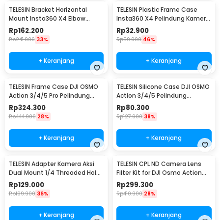
TELESIN Bracket Horizontal
TELESIN Plastic Frame Case
Mount Insta360 X4 Elbow
Insta360 X4 Pelindung Kamera
Frame Adapter - S6-FMS-11-TIS
Aksi - S6-CRF-01-TIS
Rp
162.200
Rp
32.900
Rp
241.900
33%
Rp
59.900
46%
+ Keranjang
+ Keranjang
TELESIN Frame Case DJI OSMO
TELESIN Silicone Case DJI OSMO
Action 3/4/5 Pro Pelindung
Action 3/4/5 Pelindung
Kamera Aksi - S6-FMS-13-TDJ
Kamera Silikon - S6-PTC-011-
Rp
324.300
Rp
80.300
TDJ
Rp
444.900
28%
Rp
127.900
38%
+ Keranjang
+ Keranjang
TELESIN Adapter Kamera Aksi
TELESIN CPL ND Camera Lens
Dual Mount 1/4 Threaded Hole
Filter Kit for DJI Osmo Action
Insta360 X4 - S7-JBK-05
3/4/5 Pro - S5-FLT-06-TDJ
Rp
129.000
Rp
299.300
Rp
199.900
36%
Rp
410.900
28%
+ Keranjang
+ Keranjang