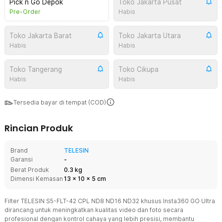
Pick n Go Depok
Toko Jakarta Pusat
Pre-Order
Habis
Toko Jakarta Barat
Toko Jakarta Utara
Habis
Habis
Toko Tangerang
Toko Cikupa
Habis
Habis
Tersedia bayar di tempat (COD)
Rincian Produk
Brand
TELESIN
Garansi
-
Berat Produk
0.3 kg
Dimensi Kemasan
13
x
10
x
5
cm
Filter TELESIN S5-FLT-42 CPL ND8 ND16 ND32 khusus Insta360 GO Ultra
dirancang untuk meningkatkan kualitas video dan foto secara
profesional dengan kontrol cahaya yang lebih presisi, membantu