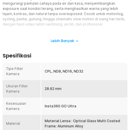
mengurangi pantulan cahaya pada air dan kaca, menyeimbangkan
exposure saat kondisi terang, serta menghasilkan warna yang lebih
tajam, kontras, dan natural tanpa overexposed. Cocok untuk motovlog,
cycling, pantai, gunung, hingga cinematic slow motion di siang hari terik,
dengan hasil video lebih seimbang, jernih, dan profesional.
Fitur
Lebih Banyak
CPL Polarizer Filter
Filter CPL membantu mengurangi refleksi dari permukaan seperti
Spesifikasi
air, kaca, dan aspal sehingga hasil video terlihat lebih jernih dan
profesional. Dengan sistem rotasi, Anda dapat menyesuaikan
tingkat polarisasi sesuai kebutuhan pencahayaan di lokasi shooting.
Tipe Filter
CPL, ND8, ND16, ND32
Warna langit menjadi lebih biru, dedaunan terlihat lebih hidup, dan
Kamera
kontras gambar meningkat secara signifikan tanpa perlu editing
berat.
Ukuran Filter
28.62 mm
Kendalikan Cahaya dengan Presisi
Kamera
Filter ND8, ND16, dan ND32 pada TELESIN Insta360 GO Ultra
membantu mengontrol cahaya dari kondisi terang hingga sangat
Kesesuaian
Insta360 GO Ultra
cerah agar exposure tetap stabil dan tidak overexposed. ND8
Kamera
cocok untuk outdoor dengan sinar matahari sedang, ND16 ideal
untuk siang hari cerah, dan ND32 efektif di kondisi sangat terang
Material Lensa : Optical Glass Multi Coated
seperti pantai atau pegunungan. Ketiganya memungkinkan
Material
Frame: Aluminum Alloy
penggunaan shutter lebih lambat untuk menghasilkan efek motion