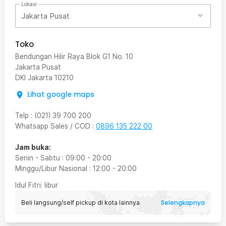
Lokasi
Jakarta Pusat
Toko
Bendungan Hilir Raya Blok G1 No. 10
Jakarta Pusat
DKI Jakarta
10210
Lihat google maps
Telp
:
(021) 39 700 200
Whatsapp Sales / COD
:
0896 135 222 00
Jam buka:
Senin - Sabtu
:
09:00
-
20:00
Minggu/Libur Nasional
:
12:00
-
20:00
Idul Fitri
: libur
Selengkapnya
Beli langsung/self pickup di kota lainnya