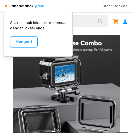
Jabodetabek
ganti
Order Tracking
Alat Kopi
Silakan ubah lokasi store sesuai
dengan lokasi Anda.
Mengerti