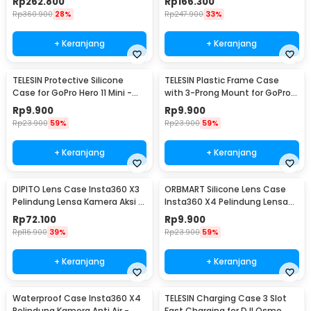
Rp
262.800
Rp
166.300
G11-TZ
Rp
360.900
28%
Rp
247.900
33%
+ Keranjang
+ Keranjang
TELESIN Protective Silicone
TELESIN Plastic Frame Case
Case for GoPro Hero 11 Mini -
with 3-Prong Mount for GoPro
SPS-001
HERO11 Mini - FMS-002
Rp
9.900
Rp
9.900
Rp
23.900
59%
Rp
23.900
59%
+ Keranjang
+ Keranjang
DIPITO Lens Case Insta360 X3
ORBMART Silicone Lens Case
Pelindung Lensa Kamera Aksi -
Insta360 X4 Pelindung Lensa
DP-X3
Kamera Silikon - E2181
Rp
72.100
Rp
9.900
Rp
116.900
39%
Rp
23.900
59%
+ Keranjang
+ Keranjang
Waterproof Case Insta360 X4
TELESIN Charging Case 3 Slot
Pelindung Kamera Anti Air -
Fast Charging for DJI Osmo