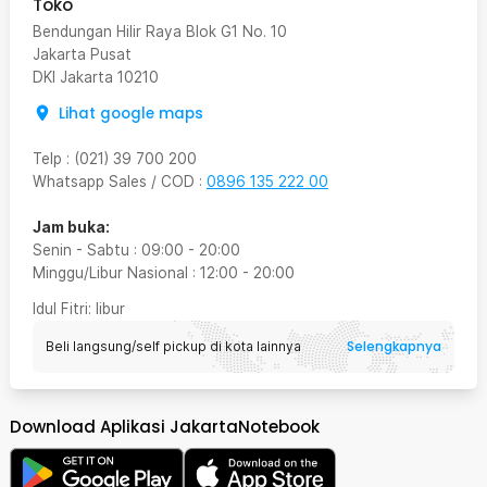
Toko
Bendungan Hilir Raya Blok G1 No. 10
Jakarta Pusat
DKI Jakarta
10210
Lihat google maps
Telp
:
(021) 39 700 200
Whatsapp Sales / COD
:
0896 135 222 00
Jam buka:
Senin - Sabtu
:
09:00
-
20:00
Minggu/Libur Nasional
:
12:00
-
20:00
Idul Fitri
: libur
Selengkapnya
Beli langsung/self pickup di kota lainnya
Download Aplikasi JakartaNotebook