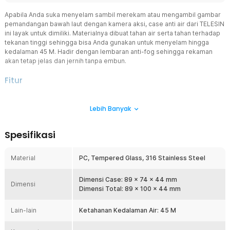
Apabila Anda suka menyelam sambil merekam atau mengambil gambar
pemandangan bawah laut dengan kamera aksi, case anti air dari TELESIN
ini layak untuk dimiliki. Materialnya dibuat tahan air serta tahan terhadap
tekanan tinggi sehingga bisa Anda gunakan untuk menyelam hingga
kedalaman 45 M. Hadir dengan lembaran anti-fog sehingga rekaman
akan tetap jelas dan jernih tanpa embun.
Fitur
Rekam Aksi Tanpa Batasan
Lebih Banyak
Jika Anda senang bermain dengan air dan ingin mengabadikannya
menggunakan kamera GoPro, Anda bisa menggunakan casing anti
air dari TELESIN. Casing yang satu ini dirancang untuk memberikan
Spesifikasi
perlindungan yang maksimal terhadap air. Membuat Anda bisa
merekam berbagai momen di dalam air tanpa khawatir kamera
rusak.
Material
PC, Tempered Glass, 316 Stainless Steel
Dapatkan Hasil Gambar yang Jernih
Anda mungkin sering mendapatkan hasil yang tak maksimal ketika
Dimensi Case: 89 x 74 x 44 mm
Dimensi
merekam di dalam air. Hadir dengan tempered glass yang
Dimensi Total: 89 x 100 x 44 mm
memancarkan cahaya, membuat kamera mampu menangkap
berbagai warna dengan jernih. Casing anti air sudah dilengkapi
Lain-lain
Ketahanan Kedalaman Air: 45 M
dengan lembaran anti-fog yang akan membantu mencegah
terbentuknya embun akibat perubahan suhu. Hasil rekaman atau