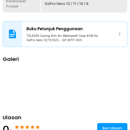
Kesesuaian
gambar pun akan terlihat jernih dan indah.
GoPro Hero 12 / 11 / 10 / 9
Produk
Ketahanan Hingga 45 M
Jelajahi dunia bawah laut hingga kedalaman 45 M tanpa khawatir.
Casing anti air ini memberikan perlindungan maksimal terhadap air
dan tekanan di bawah laut, memastikan perangkat GoPro Anda
Buku Petunjuk Penggunaan
tetap aman selama petualangan di segala kondisi. Sangat ideal
TELESIN Casing Anti Air Waterproof Case 45M for
untuk diving dan snorkeling.
GoPro Hero 12/11/10/9 - GP-WTP-905
Perlindungan yang Maksimal
Selain perlindungan terhadap air, casing anti air juga mampu
melindungi kamera GoPro Anda dari debu hingga kotoran.
Galeri
Materialnya yang tahan banting mampu mencegah kamera dari
benturan dan goresan.
Cocok untuk Banyak Tipe GoPro
Jika Anda memiliki perangkat kamera aksi GoPro Hero tipe 9, 10, 11,
dan 12, casing anti air yang satu ini akan sangat cocok untuk
perangkat kamera Anda. Sebelum membelinya, pastikan tipe
kamera Anda kompatibel dengan tipe spesifikasi yang tersedia.
Kelengkapan Produk
Ulasan
Rincian yang Anda dapatkan untuk pembelian produk ini:
1 x TELESIN Casing Anti Air Waterproof Case 45M for GoPro Hero
0
Beri Ulasan
12/11/10/9 - GP-WTP-905