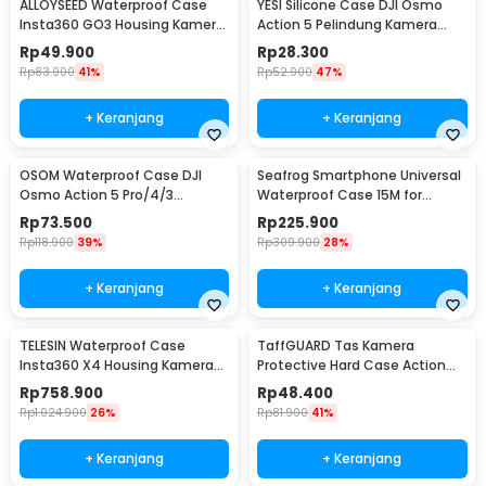
ALLOYSEED Waterproof Case
YESI Silicone Case DJI Osmo
Insta360 GO3 Housing Kamera
Action 5 Pelindung Kamera
Anti Air - AL3
Silikon - YS-5
Rp
49.900
Rp
28.300
Rp
83.900
41%
Rp
52.900
47%
+ Keranjang
+ Keranjang
OSOM Waterproof Case DJI
Seafrog Smartphone Universal
Osmo Action 5 Pro/4/3
Waterproof Case 15M for
Housing Kamera 60M - OS009
Android iPhone - SF-PH-03
Rp
73.500
Rp
225.900
Rp
118.900
39%
Rp
309.900
28%
+ Keranjang
+ Keranjang
TELESIN Waterproof Case
TaffGUARD Tas Kamera
Insta360 X4 Housing Kamera
Protective Hard Case Action
Anti Air 50M - S4-WTP-08-TIS
Cam DJI OSMO Pocket 3 -
Rp
758.900
Rp
48.400
Q7SM
Rp
1.024.900
26%
Rp
81.900
41%
+ Keranjang
+ Keranjang