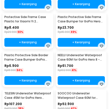
+ Keranjang
+ Keranjang
Protective Side Frame Case
Plastic Protective Side Frame
Plastic for Xiaomi Yi 2
Case Bumper for GoPro Hero
4K/Lite/Discovery - A224
5/6/7 - XTG341
Rp
8.400
Rp
23.700
Rp
20.900
60%
Rp
45.900
49%
+ Keranjang
+ Keranjang
Plastic Protective Side Border
NEELU Underwater Waterproof
Frame Case Bumper GoPro
Case 60M for GoPro Hero 8 -
Hero 3/3+/4 - GP04
GP-08
Rp
6.900
Rp
61.700
Rp
18.900
64%
Rp
102.900
41%
+ Keranjang
+ Keranjang
TELESIN Underwater Waterproof
SOOCOO Underwater
Case 45M for GoPro Hero
Waterproof Case 60M for
12/11/10/9 - GP-WTP-901
GoPro Hero 9/10/11/12 - SO-901
Rp
107.200
Rp
52.900
Rp
170.900
38%
Rp
90.900
42%