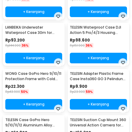
+ Keranjang
+ Keranjang
LANBEIKA Underwater
TELESIN Waterproof Case DJI
Waterproof Case 30m for
Action 5 Pro/4/3 Housing
SJCAM C100
Kamera Anti Air - OA-WTP-003
Rp
93.200
Rp
98.600
Rp
144.900
36%
Rp
151.900
36%
+ Keranjang
+ Keranjang
WONG Case GoPro Hero 9/10/11
TELESIN Adapter Plastic Frame
Protection Frame with Cold
Case Insta360 GO 3 Pelindung
Shoe - W-G9
Kamera Aksi - IS-CFR-003
Rp
22.300
Rp
9.900
Rp
43.900
50%
Rp
23.900
59%
+ Keranjang
+ Keranjang
TELESIN Case GoPro Hero
TELESIN Suction Cup Mount 360
9/10/11/12 Aluminium Alloy
Universal Action Camera for
Protective Housing - GP-FMS-
GoPro Xiaomi - TE-SUC-012