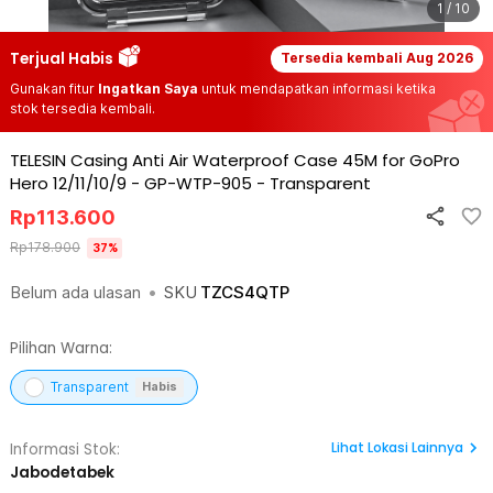
1 / 10
Terjual Habis
Tersedia kembali
Aug 2026
Gunakan fitur
Ingatkan Saya
untuk mendapatkan informasi ketika
stok tersedia kembali.
TELESIN Casing Anti Air Waterproof Case 45M for GoPro
Hero 12/11/10/9 - GP-WTP-905
-
Transparent
Rp
113.600
Rp
178.900
37
%
Belum ada ulasan
•
SKU
TZCS4QTP
Pilihan Warna:
Transparent
Habis
Lihat
Lokasi Lainnya
Informasi Stok:
Jabodetabek