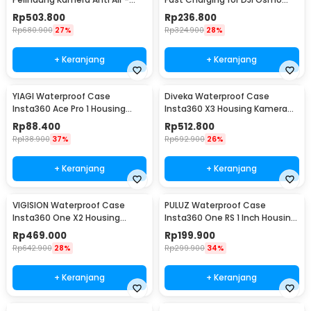
P50
Action 3/4 - S0-BCG-02-TDJ
Rp
503.800
Rp
236.800
Rp
680.900
27%
Rp
324.900
28%
+ Keranjang
+ Keranjang
YIAGI Waterproof Case
Diveka Waterproof Case
Insta360 Ace Pro 1 Housing
Insta360 X3 Housing Kamera
Kamera Anti Air 60M - YG-36
Anti Air 50M - DV3
Rp
88.400
Rp
512.800
Rp
138.900
37%
Rp
692.900
26%
+ Keranjang
+ Keranjang
VIGISION Waterproof Case
PULUZ Waterproof Case
Insta360 One X2 Housing
Insta360 One RS 1 Inch Housing
Kamera Anti Air - VG-32
Kamera Anti Air - PL-361
Rp
469.000
Rp
199.900
Rp
642.900
28%
Rp
299.900
34%
+ Keranjang
+ Keranjang