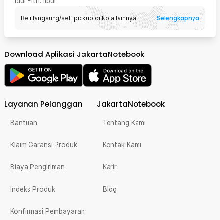
Idul Fitri
: libur
Selengkapnya
Beli langsung/self pickup di kota lainnya
Download Aplikasi JakartaNotebook
Layanan Pelanggan
JakartaNotebook
Bantuan
Tentang Kami
Klaim Garansi Produk
Kontak Kami
Biaya Pengiriman
Karir
Indeks Produk
Blog
Konfirmasi Pembayaran