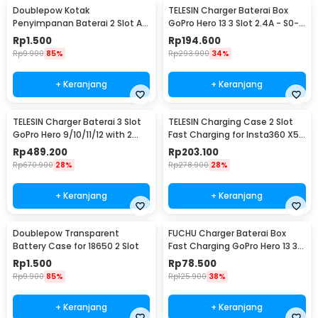
Doublepow Kotak
TELESIN Charger Baterai Box
Penyimpanan Baterai 2 Slot AA
GoPro Hero 13 3 Slot 2.4A - S0-
- CY055B
BCG-10-TGP
Rp
1.500
Rp
194.600
Rp
9.900
85%
Rp
293.900
34%
+ Keranjang
+ Keranjang
TELESIN Charger Baterai 3 Slot
TELESIN Charging Case 2 Slot
GoPro Hero 9/10/11/12 with 2
Fast Charging for Insta360 X5
Batteries - S0-BCG-04-TGP
- S0-BCG-42-TIS
Rp
489.200
Rp
203.100
Rp
670.900
28%
Rp
278.900
28%
+ Keranjang
+ Keranjang
Doublepow Transparent
FUCHU Charger Baterai Box
Battery Case for 18650 2 Slot
Fast Charging GoPro Hero 13 3
Slot - JH-GP13
Rp
1.500
Rp
78.500
Rp
9.900
85%
Rp
125.900
38%
+ Keranjang
+ Keranjang