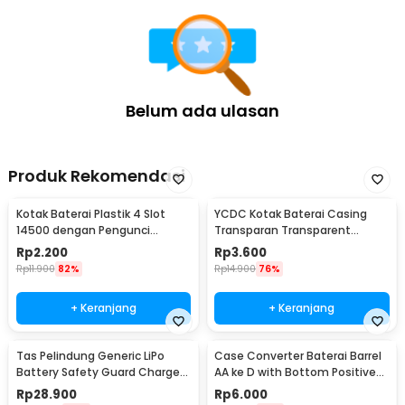
Belum ada ulasan
Produk Rekomendasi
Kotak Baterai Plastik 4 Slot
YCDC Kotak Baterai Casing
14500 dengan Pengunci
Transparan Transparent
4x14500 - CY045
Battery Case 4x18650/8x16340
Rp
2.200
Rp
3.600
- ZC81
Rp
11.900
82%
Rp
14.900
76%
+ Keranjang
+ Keranjang
Tas Pelindung Generic LiPo
Case Converter Baterai Barrel
Battery Safety Guard Charge
AA ke D with Bottom Positive
Bag 22.5x29cm - AA401
Electrod - SBC-010
Rp
28.900
Rp
6.000