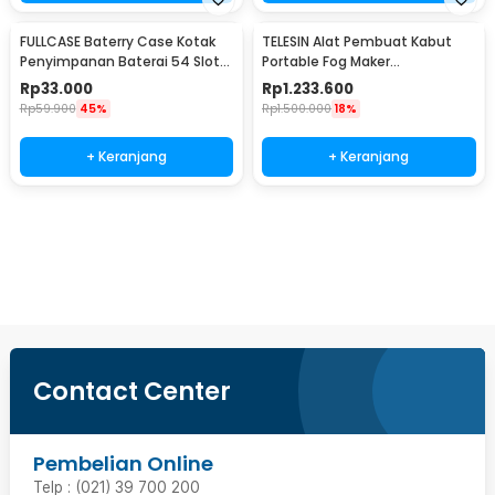
FULLCASE Baterry Case Kotak
TELESIN Alat Pembuat Kabut
Penyimpanan Baterai 54 Slot
Portable Fog Maker
AA AAA - JBC-40AK
Photography with Remote -
Rp
33.000
Rp
1.233.600
P5-MCS-27
Rp
59.900
45%
Rp
1.500.000
18%
+ Keranjang
+ Keranjang
Beli Sekarang
Contact Center
Pembelian Online
Telp : (021) 39 700 200