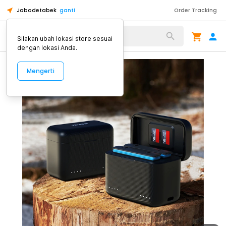
Jabodetabek
ganti
Order Tracking
Alat Kopi
Silakan ubah lokasi store sesuai
dengan lokasi Anda.
Mengerti