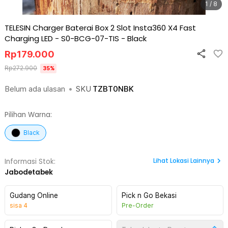
1 / 8
TELESIN Charger Baterai Box 2 Slot Insta360 X4 Fast
Charging LED - S0-BCG-07-TIS
-
Black
Rp
179.000
Rp
272.900
35
%
Belum ada ulasan
•
SKU
TZBT0NBK
Pilihan Warna:
Black
Lihat
Lokasi Lainnya
Informasi Stok:
Jabodetabek
Gudang Online
Pick n Go Bekasi
sisa
4
Pre-Order