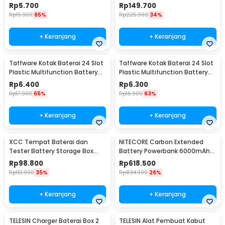
Box AA AAA - XCC-8
EVA Foam - JBC-34AK
Rp
5.700
Rp
149.700
Rp
15.900
65%
Rp
225.900
34%
+ Keranjang
+ Keranjang
Taffware Kotak Baterai 24 Slot
Taffware Kotak Baterai 24 Slot
Plastic Multifunction Battery
Plastic Multifunction Battery
Box AAA - X24A
Box AA - X24A
Rp
6.400
Rp
6.300
Rp
17.900
65%
Rp
16.900
63%
+ Keranjang
+ Keranjang
XCC Tempat Baterai dan
NITECORE Carbon Extended
Tester Battery Storage Box
Battery Powerbank 6000mAh
with Cover 116 Grid - XC-116
for NU40 NU43 NU50 - 6K
Rp
98.800
Rp
618.500
Rp
151.900
35%
Rp
834.900
26%
+ Keranjang
+ Keranjang
TELESIN Charger Baterai Box 2
TELESIN Alat Pembuat Kabut