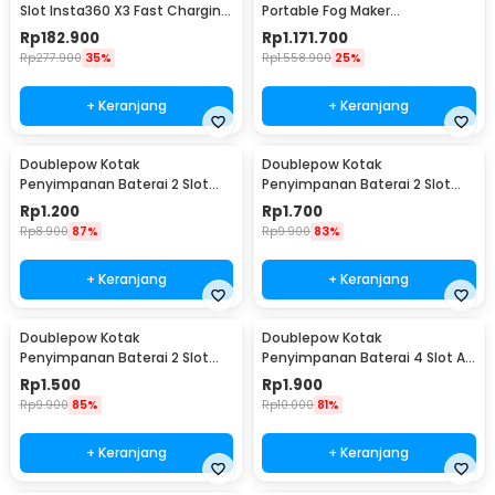
Slot Insta360 X3 Fast Charging
Portable Fog Maker
LED - SO-BCG-03-TIS
Photography with Remote -
Rp
182.900
Rp
1.171.700
S5-TFM-01
Rp
277.900
35%
Rp
1.558.900
25%
+ Keranjang
+ Keranjang
Doublepow Kotak
Doublepow Kotak
Penyimpanan Baterai 2 Slot
Penyimpanan Baterai 2 Slot
18650 - CY050A
18650 - CY050B
Rp
1.200
Rp
1.700
Rp
8.900
87%
Rp
9.900
83%
+ Keranjang
+ Keranjang
Doublepow Kotak
Doublepow Kotak
Penyimpanan Baterai 2 Slot
Penyimpanan Baterai 4 Slot AA
18650 - CY050C
- CY055C
Rp
1.500
Rp
1.900
Rp
9.900
85%
Rp
10.000
81%
+ Keranjang
+ Keranjang