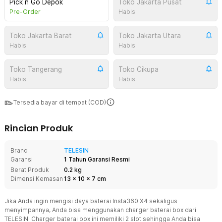
Pick n Go Depok
Toko Jakarta Pusat
Pre-Order
Habis
Toko Jakarta Barat
Toko Jakarta Utara
Habis
Habis
Toko Tangerang
Toko Cikupa
Habis
Habis
Tersedia bayar di tempat (COD)
Rincian Produk
Brand
TELESIN
Garansi
1 Tahun Garansi Resmi
Berat Produk
0.2 kg
Dimensi Kemasan
13
x
10
x
7
cm
Jika Anda ingin mengisi daya baterai Insta360 X4 sekaligus
menyimpannya, Anda bisa menggunakan charger baterai box dari
TELESIN. Charger baterai box ini memiliki 2 slot sehingga Anda bisa