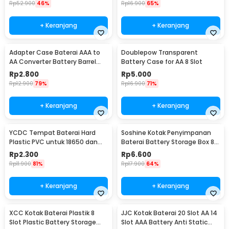
Rp
52.900
46%
Rp
16.900
65%
+ Keranjang
+ Keranjang
Adapter Case Baterai AAA to
Doublepow Transparent
AA Converter Battery Barrel
Battery Case for AA 8 Slot
Plastik with Bottom Positive
Rp
2.800
Rp
5.000
Electrod - SBC-011
Rp
12.900
79%
Rp
16.900
71%
+ Keranjang
+ Keranjang
YCDC Tempat Baterai Hard
Soshine Kotak Penyimpanan
Plastic PVC untuk 18650 dan
Baterai Battery Storage Box 8
16340 - Y1816
Slot for AA - CS18
Rp
2.300
Rp
6.600
Rp
11.900
81%
Rp
17.900
64%
+ Keranjang
+ Keranjang
XCC Kotak Baterai Plastik 8
JJC Kotak Baterai 20 Slot AA 14
Slot Plastic Battery Storage
Slot AAA Battery Anti Static