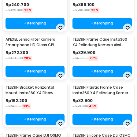
with Clip - APL-37UV-7F
400 67mm with Clip - APL-
Rp
240.700
Rp
365.100
67VND400
Rp
329.900
28%
Rp
500.900
28%
+ Keranjang
+ Keranjang
APEXEL Lensa Filter Kamera
TELESIN Frame Case Insta360
Smartphone HD Glass CPL
X4 Pelindung Kamera Aksi
67mm with Clip - APL-67CPL
Quick Release - S6-FMS-12-TIS
Rp
272.300
Rp
329.900
Rp
373.900
28%
Rp
451.900
27%
+ Keranjang
+ Keranjang
TELESIN Bracket Horizontal
TELESIN Plastic Frame Case
Mount Insta360 X4 Elbow
Insta360 X4 Pelindung Kamera
Frame Adapter - S6-FMS-11-TIS
Aksi - S6-CRF-01-TIS
Rp
162.200
Rp
32.900
Rp
241.900
33%
Rp
59.900
46%
+ Keranjang
+ Keranjang
TELESIN Frame Case DJI OSMO
TELESIN Silicone Case DJI OSMO