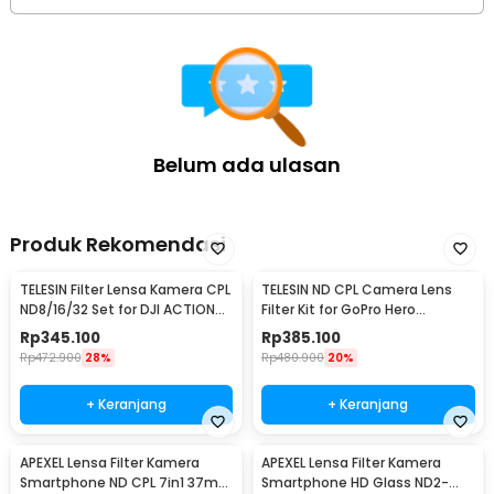
Belum ada ulasan
Produk Rekomendasi
TELESIN Filter Lensa Kamera CPL
TELESIN ND CPL Camera Lens
ND8/16/32 Set for DJI ACTION
Filter Kit for GoPro Hero
3/4/5 - OA-FLT-005
9/10/11/12 - GP-FLT-903
Rp
345.100
Rp
385.100
Rp
472.900
28%
Rp
480.900
20%
+ Keranjang
+ Keranjang
APEXEL Lensa Filter Kamera
APEXEL Lensa Filter Kamera
Smartphone ND CPL 7in1 37mm
Smartphone HD Glass ND2-