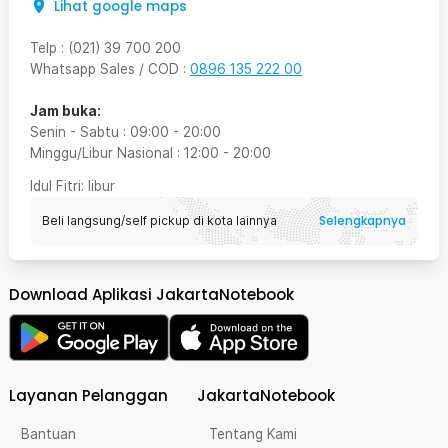
Lihat google maps
Telp
:
(021) 39 700 200
Whatsapp Sales / COD
:
0896 135 222 00
Jam buka:
Senin - Sabtu
:
09:00
-
20:00
Minggu/Libur Nasional
:
12:00
-
20:00
Idul Fitri
: libur
Selengkapnya
Beli langsung/self pickup di kota lainnya
Download Aplikasi JakartaNotebook
Layanan Pelanggan
JakartaNotebook
Bantuan
Tentang Kami