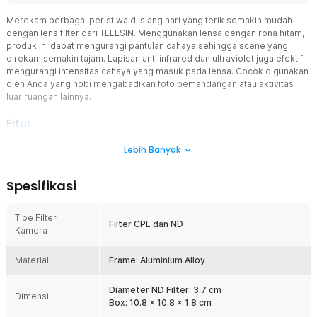
Merekam berbagai peristiwa di siang hari yang terik semakin mudah
dengan lens filter dari TELESIN. Menggunakan lensa dengan rona hitam,
produk ini dapat mengurangi pantulan cahaya sehingga scene yang
direkam semakin tajam. Lapisan anti infrared dan ultraviolet juga efektif
mengurangi intensitas cahaya yang masuk pada lensa. Cocok digunakan
oleh Anda yang hobi mengabadikan foto pemandangan atau aktivitas
luar ruangan lainnya.
Fitur
4 Jenis Filter ND
Lebih Banyak
Setiap pembelian lens filter dari TELESIN, Anda akan mendapatkan
4 buah filter ND, yakni ND8, ND16, ND32 dan CPL. Keempat filter ini
Spesifikasi
berfungsi untuk mengurangi intensitas cahaya yang masuk pada
lensa kamera sehingga foto yang dihasilkan lebih dinamis serta
memiliki kontras yang kaya. Lensa ini juga cocok digunakan untuk
Tipe Filter
Filter CPL dan ND
mengurangi blur saat touring menggunakan sepeda, motor, hingga
Kamera
mobil.
Filter CPL
Material
Frame: Aluminium Alloy
Menghasilkan gambar yang fokus tanpa pantulan cahaya
mengganggu tidak lagi mustahil dengan filter CPL dari TELESIN.
Diameter ND Filter: 3.7 cm
Dimensi
Filter ini dapat mengurangi pantulan cahaya pada air, metal, atau
Box: 10.8 x 10.8 x 1.8 cm
benda lainnya. Lensa inilah yang membuat gambar lebih hidup