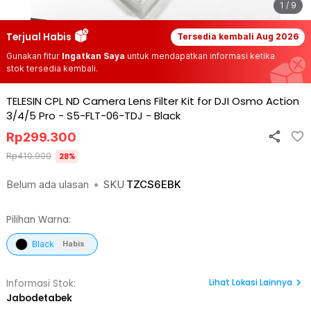
1 / 9
Terjual Habis
Tersedia kembali
Aug 2026
Gunakan fitur
Ingatkan Saya
untuk mendapatkan informasi ketika
stok tersedia kembali.
TELESIN CPL ND Camera Lens Filter Kit for DJI Osmo Action
3/4/5 Pro - S5-FLT-06-TDJ
-
Black
Rp
299.300
Rp
410.900
28
%
Belum ada ulasan
•
SKU
TZCS6EBK
Pilihan Warna:
Black
Habis
Lihat
Lokasi Lainnya
Informasi Stok:
Jabodetabek