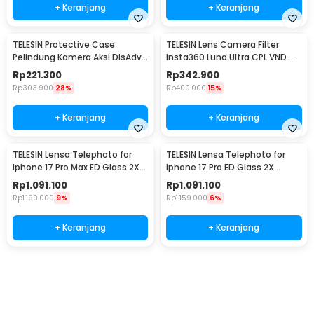
+ Keranjang
+ Keranjang
TELESIN Protective Case
TELESIN Lens Camera Filter
Pelindung Kamera Aksi DisAdv
Insta360 Luna Ultra CPL VND
DJI Osmo Pocket 4 - S6-FMS-
Diffusion 1/4 - S5-FLT-85-TIS
Rp
221.300
Rp
342.900
29BK-TDJ
Rp
303.900
28%
Rp
400.000
15%
+ Keranjang
+ Keranjang
TELESIN Lensa Telephoto for
TELESIN Lensa Telephoto for
Iphone 17 Pro Max ED Glass 2X
Iphone 17 Pro ED Glass 2X
200mm - P5-FLT-015-TIP
200mm - P5-FLT-014-TIP
Rp
1.091.100
Rp
1.091.100
Rp
1.199.000
9%
Rp
1.159.000
6%
+ Keranjang
+ Keranjang
Ingatkan Saya