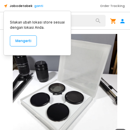
Jabodetabek
ganti
Order Tracking
Alat Kopi
Silakan ubah lokasi store sesuai
dengan lokasi Anda.
Mengerti