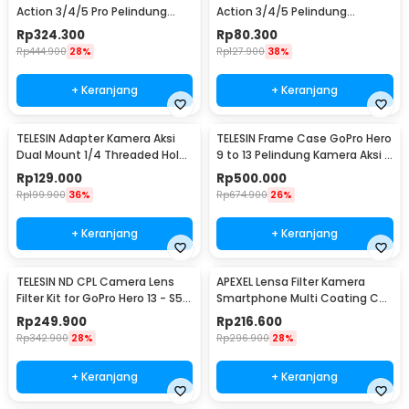
Action 3/4/5 Pro Pelindung
Action 3/4/5 Pelindung
Kamera Aksi - S6-FMS-13-TDJ
Kamera Silikon - S6-PTC-011-
Rp
324.300
Rp
80.300
TDJ
Rp
444.900
28%
Rp
127.900
38%
+ Keranjang
+ Keranjang
TELESIN Adapter Kamera Aksi
TELESIN Frame Case GoPro Hero
Dual Mount 1/4 Threaded Hole
9 to 13 Pelindung Kamera Aksi -
Insta360 X4 - S7-JBK-05
S6-FMS-15-TGP
Rp
129.000
Rp
500.000
Rp
199.900
36%
Rp
674.900
26%
+ Keranjang
+ Keranjang
TELESIN ND CPL Camera Lens
APEXEL Lensa Filter Kamera
Filter Kit for GoPro Hero 13 - S5-
Smartphone Multi Coating CPL
FLT-13-TGP
52mm with Clip - APL-52CPL
Rp
249.900
Rp
216.600
Rp
342.900
28%
Rp
296.900
28%
+ Keranjang
+ Keranjang