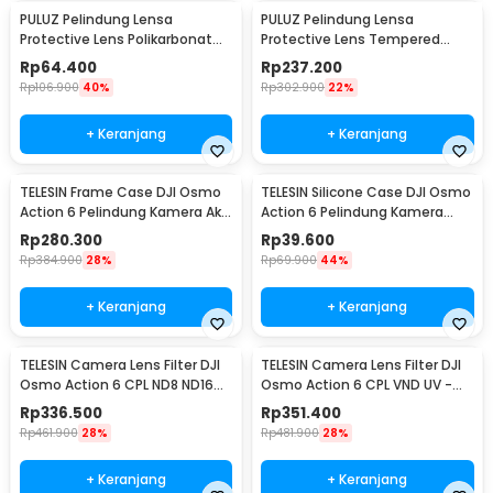
PULUZ Pelindung Lensa
PULUZ Pelindung Lensa
Protective Lens Polikarbonat
Protective Lens Tempered
for DJI OSMO 360 - PL2
Glass for DJI OSMO 360 - PL3
Rp
64.400
Rp
237.200
Rp
106.900
40%
Rp
302.900
22%
+ Keranjang
+ Keranjang
TELESIN Frame Case DJI Osmo
TELESIN Silicone Case DJI Osmo
Action 6 Pelindung Kamera Aksi
Action 6 Pelindung Kamera
Aluminium - S6-FMS-35-TDJ
Silikon - S6-PTC-11
Rp
280.300
Rp
39.600
Rp
384.900
28%
Rp
69.900
44%
+ Keranjang
+ Keranjang
TELESIN Camera Lens Filter DJI
TELESIN Camera Lens Filter DJI
Osmo Action 6 CPL ND8 ND16
Osmo Action 6 CPL VND UV -
ND32 - S5-FLT-40
S5-FLT-41
Rp
336.500
Rp
351.400
Rp
461.900
28%
Rp
481.900
28%
+ Keranjang
+ Keranjang