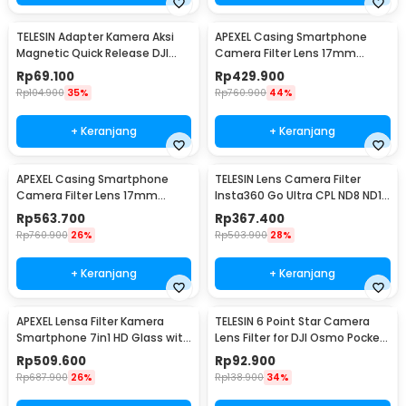
TELESIN Adapter Kamera Aksi
APEXEL Casing Smartphone
Magnetic Quick Release DJI
Camera Filter Lens 17mm
OSMO Nano - S7-JBK-25-TDJ
Thread Samsung S25 Ultra -
Rp
69.100
Rp
429.900
APL-C17
Rp
104.900
35%
Rp
760.900
44%
+ Keranjang
+ Keranjang
APEXEL Casing Smartphone
TELESIN Lens Camera Filter
Camera Filter Lens 17mm
Insta360 Go Ultra CPL ND8 ND16
Thread iPhone 17 Pro Max - APL-
ND32 - S5-FLT-42
Rp
563.700
Rp
367.400
C17
Rp
760.900
26%
Rp
503.900
28%
+ Keranjang
+ Keranjang
APEXEL Lensa Filter Kamera
TELESIN 6 Point Star Camera
Smartphone 7in1 HD Glass with
Lens Filter for DJI Osmo Pocket
Clip 58mm - APL-58STAR
3/4 - S5-FLT-51-TDJ
Rp
509.600
Rp
92.900
Rp
687.900
26%
Rp
138.900
34%