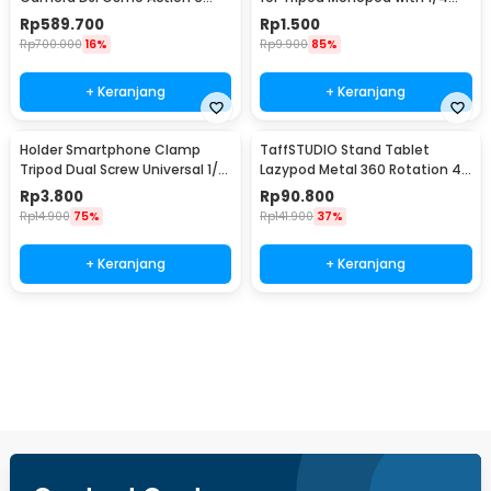
Street Photography - S6-FMS-
Inch Screw Hole M - SC-M
Rp
589.700
Rp
1.500
39-TDJ
Rp
700.000
16%
Rp
9.900
85%
+ Keranjang
+ Keranjang
Holder Smartphone Clamp
TaffSTUDIO Stand Tablet
Tripod Dual Screw Universal 1/4
Lazypod Metal 360 Rotation 4-
Inch - RV79
6.7 Inch - DONGC-001
Rp
3.800
Rp
90.800
Rp
14.900
75%
Rp
141.900
37%
+ Keranjang
+ Keranjang
Beli Sekarang