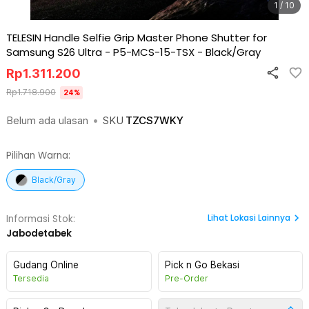
1 / 10
TELESIN Handle Selfie Grip Master Phone Shutter for
Samsung S26 Ultra - P5-MCS-15-TSX
-
Black/Gray
Rp
1.311.200
Rp
1.718.900
24
%
Belum ada ulasan
•
SKU
TZCS7WKY
Pilihan Warna:
Black/Gray
Lihat
Lokasi Lainnya
Informasi Stok:
Jabodetabek
Gudang Online
Pick n Go Bekasi
Tersedia
Pre-Order