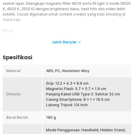
sentuh layar. Dilengkapi magnetic filter ND16 serta fill light 3 mode (6500
K, 4500 K, 2500 K) dengan brightness halus, hasil foto dan video lebih
estetik. Cocok digunakan untuk content creator yang hobi shooting di
mana saja.
Fitur
Integrasi Reef Color App
Lebih Banyak
TELESIN handle selfie master grip terhubung langsung dengan
aplikasi Reef Color App untuk menciptakan ekosistem imaging
Spesifikasi
lengkap di Samsung S26 Ultra. Dial dan tombol pada grip terhubung
secara hardware ke aplikasi, memungkinkan Anda mengatur
exposure dan filter tanpa menyentuh layar sama sekali. Sistem ini
Material
ABS, PC, Aluminium Alloy
juga mendapatkan pembaruan OTA secara dynamic, sehingga
algoritma kamera terus dioptimalkan seiring waktu untuk performa
Grip: 12.2 x 4.3 x 8.9 cm
terbaik di S26 Ultra.
Magnetic Flash: 5.7 x 5.7 x 1.9 cm
Dial Kontrol Multifungsi dan Fn Custom
Dimensi
Panjang Kabel USB Type C: Sekitar 52 cm
Tombol Fn yang bisa dikustomisasi dan dial presisi memungkinkan
Casing Smartphone: 8 x 1 x 16.5 cm
Anda membangun workflow foto-video seperti kamera profesional
Lubang Tripod: 1/4 Inch
sungguhan. Ikat parameter apa pun ke dial atau tombol exposure
compensation, seleksi filter, intensitas filter, shooting mode, ISO,
Berat Bersih
180 g
hingga shutter speed dan kendalikan semuanya tanpa
memindahkan mata dari objek bidikan. Satu putaran dial atau
Mode Penggunaan: Handheld, Hidden Stand,
ketukan tombol sudah menggantikan puluhan langkah yang