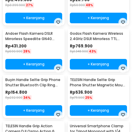
Rp
3.399.900
27%
Rp
50.900
48%
+ Keranjang
+ Keranjang
Andoer Flash Kamera DSLR
Godox Flash Kamera Wireless
Mirrorless Speedlite GN40
2.4GHz DSLR Mirrorless TTL
5600K 30Ws - L201
900mAh 20Ws for Sony -
Rp
431.200
Rp
769.900
iT30Pro
Rp
590.900
28%
Rp
1.348.900
43%
+ Keranjang
+ Keranjang
Buyin Handle Selfie Grip Phone
TELESIN Handle Selfie Grip
Shutter Bluetooth Clip Ring
Phone Shutter Magnetic Mount
Light - PH-30D
3200mAh - P5-MP-010
Rp
154.800
Rp
536.900
Rp
232.900
34%
Rp
711.900
25%
+ Keranjang
+ Keranjang
TELESIN Handle Grip Action
Universal Smartphone Clamp
Camera DJI Osmo Action 6
for Tripod Monopod with 1/4