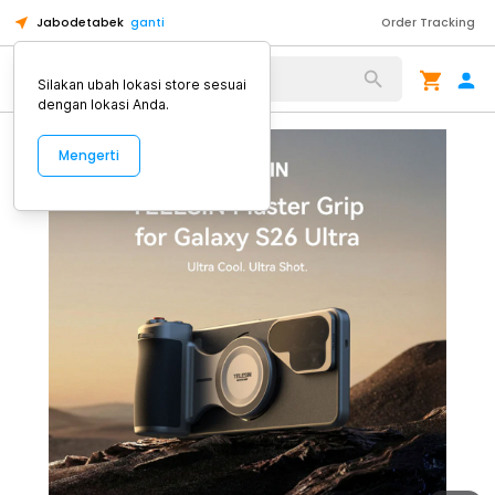
Jabodetabek
ganti
Order Tracking
Alat Kopi
Silakan ubah lokasi store sesuai
dengan lokasi Anda.
Mengerti