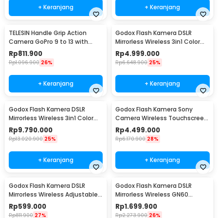
+ Keranjang
+ Keranjang
TELESIN Handle Grip Action
Godox Flash Kamera DSLR
Camera GoPro 9 to 13 with
Mirrorless Wireless 3in1 Color
Aluminium Cage - S6-FMS-26-
2600mAh 300Ws - AD300Pro
Rp
811.900
Rp
4.999.000
TGP
Rp
1.096.900
26%
Rp
6.648.900
25%
+ Keranjang
+ Keranjang
Godox Flash Kamera DSLR
Godox Flash Kamera Sony
Mirrorless Wireless 3in1 Color
Camera Wireless Touchscreen
2600mAh 600Ws - AD600Pro II
TTL 2980mAh 100Ws - V100S
Rp
9.790.000
Rp
4.499.000
Rp
13.020.900
25%
Rp
6.170.900
28%
+ Keranjang
+ Keranjang
Godox Flash Kamera DSLR
Godox Flash Kamera DSLR
Mirrorless Wireless Adjustable
Mirrorless Wireless GN60
Head 5600K 45Ws - TT520III
2980mAh 76Ws - V850III
Rp
599.000
Rp
1.699.900
THINKLITE
Rp
811.900
27%
Rp
2.273.900
26%