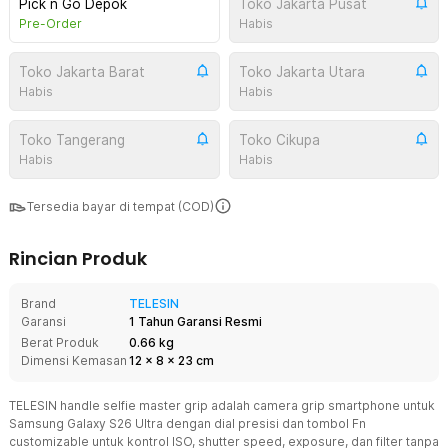
Pick n Go Depok
Toko Jakarta Pusat
Pre-Order
Habis
Toko Jakarta Barat
Toko Jakarta Utara
Habis
Habis
Toko Tangerang
Toko Cikupa
Habis
Habis
Tersedia bayar di tempat (COD)
Rincian Produk
Brand
TELESIN
Garansi
1 Tahun Garansi Resmi
Berat Produk
0.66 kg
Dimensi Kemasan
12
x
8
x
23
cm
TELESIN handle selfie master grip adalah camera grip smartphone untuk
Samsung Galaxy S26 Ultra dengan dial presisi dan tombol Fn
customizable untuk kontrol ISO, shutter speed, exposure, dan filter tanpa