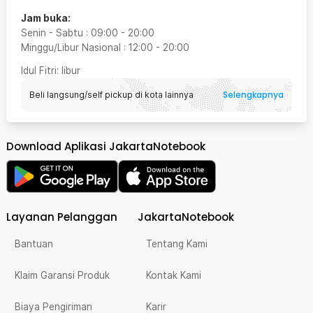
Jam buka:
Senin - Sabtu
:
09:00
-
20:00
Minggu/Libur Nasional
:
12:00
-
20:00
Idul Fitri
: libur
Selengkapnya
Beli langsung/self pickup di kota lainnya
Download Aplikasi JakartaNotebook
Layanan Pelanggan
JakartaNotebook
Bantuan
Tentang Kami
Klaim Garansi Produk
Kontak Kami
Biaya Pengiriman
Karir