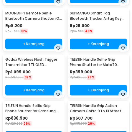
MOONBIFFY Remote Selfie
SUPMANGO Smart Tag
Bluetooth Camera Shutter iOS
Bluetooth Tracker Airtag Key
Android - XFY-001
Finder Shutter Two Way - Y02
Rp
8.200
Rp
25.000
Rp
20.900
61%
Rp
47.900
48%
+ Keranjang
+ Keranjang
Godox Wireless Flash Trigger
TELESIN Handle Selfie Grip
Transmitter TTL OLED
Phone Shutter for Mate70
Touchscreen 2.4 GHz Sony
Pro/Pro+ - P5-MCS-06-THW
Rp
1.099.000
Rp
399.000
Camera - X3
Rp
1.597.900
32%
Rp
546.900
28%
+ Keranjang
+ Keranjang
TELESIN Handle Selfie Grip
TELESIN Handle Grip Action
Phone Shutter for Samsung
Camera GoPro 9 to 13 Street
S25 Ultra - P5-MCS-01-TSX
Photography - S6-FMS-25-TGP
Rp
836.900
Rp
507.700
Rp
1.129.900
26%
Rp
685.900
26%