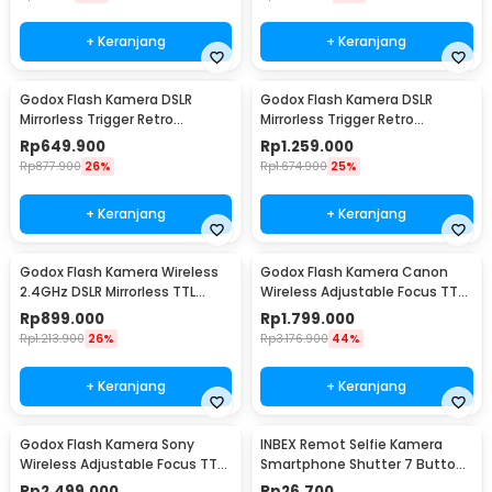
+ Keranjang
+ Keranjang
Godox Flash Kamera DSLR
Godox Flash Kamera DSLR
Mirrorless Trigger Retro
Mirrorless Trigger Retro
Hotshoe GN12 10Ws - Lux Junior
Hotshoe 1700mAh 20Ws - Lux
Rp
649.900
Rp
1.259.000
Senior
Rp
877.900
26%
Rp
1.674.900
25%
+ Keranjang
+ Keranjang
Godox Flash Kamera Wireless
Godox Flash Kamera Canon
2.4GHz DSLR Mirrorless TTL
Wireless Adjustable Focus TTL
900mAh 20Ws for Canon -
2980mAh 76Ws - V860IIIC
Rp
899.000
Rp
1.799.000
iT30Pro
Rp
1.213.900
26%
Rp
3.176.900
44%
+ Keranjang
+ Keranjang
Godox Flash Kamera Sony
INBEX Remot Selfie Kamera
Wireless Adjustable Focus TTL
Smartphone Shutter 7 Buttons
2980mAh 76Ws - V860IIIS
Bluetooth 5.0 - AY05
Rp
2.499.000
Rp
26.700