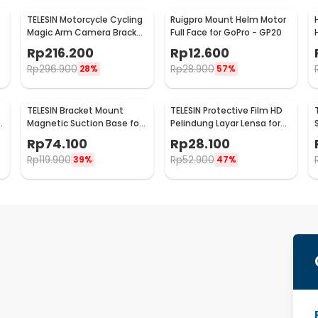
TELESIN Motorcycle Cycling
Ruigpro Mount Helm Motor
Magic Arm Camera Bracket
Full Face for GoPro - GP20
Mount Clip GoPro - GP-
Rp
216.200
Rp
12.600
HBM-001
Rp
296.900
Rp
28.900
28%
57%
TELESIN Bracket Mount
TELESIN Protective Film HD
o
Magnetic Suction Base for
Pelindung Layar Lensa for
Insta360 GO 3 Camera -
DJI Action 3/4 - OA-FLM-
Rp
74.100
Rp
28.100
MAG-005
008
Rp
119.900
Rp
52.900
39%
47%