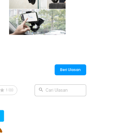
a digunakan pada permukaan datar lain
i kebutuhan Anda. Kemampuan adaptif ini
nan, tetapi juga pengambilan gambar
:
tion Cam for GoPro 10/9 - TE-SUC-010
Beri Ulasan
1
(
0
)
Cari Ulasan