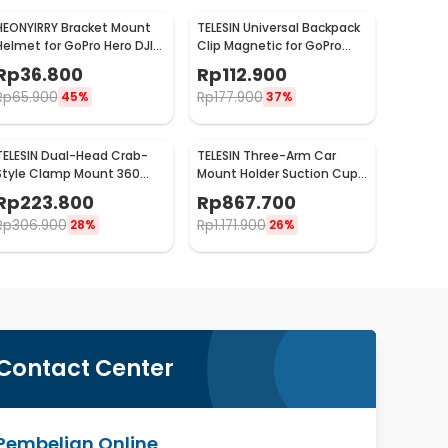
HEONYIRRY Bracket Mount
TELESIN Universal Backpack
Helmet for GoPro Hero DJI
Clip Magnetic for GoPro
Action Camera - HE11
and Smartphone - GP-
Rp
36.800
Rp
112.900
JFM-009
Rp
65.900
Rp
177.900
45%
37%
TELESIN Dual-Head Crab-
TELESIN Three-Arm Car
Style Clamp Mount 360
Mount Holder Suction Cup
Degree for GoPro - GP-
for DSLR GoPro DJI Osmo -
Rp
223.800
Rp
867.700
HBM-001-D
TE-TSB-001
Rp
306.900
Rp
1.171.900
28%
26%
Contact Center
Pembelian Online