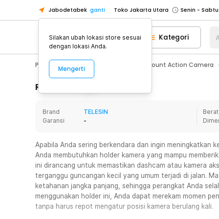
Jabodetabek
ganti
Toko Jakarta Utara
Toko Tangerang
Kategori
A
Silakan ubah lokasi store sesuai
Toko Cikupa
dengan lokasi Anda.
Pick n Go Jakarta Barat
Senin - J
Photography
Action Camera
Mount Action Camera
Mengerti
Pick n Go Bekasi
Senin - Jumat (08
Pick n Go Depok
Senin - Jumat (08
Rincian Produk
Toko Jakarta Pusat
Senin - Sabtu
Brand
TELESIN
Berat
Toko Jakarta Barat
Senin - Sabtu
Garansi
-
Dime
Toko Jakarta Utara
Toko Tangerang
Apabila Anda sering berkendara dan ingin meningkatkan 
Anda membutuhkan holder kamera yang mampu memberikan k
Toko Cikupa
ini dirancang untuk memastikan dashcam atau kamera ak
Pick n Go Jakarta Barat
Senin - J
terganggu guncangan kecil yang umum terjadi di jalan. M
ketahanan jangka panjang, sehingga perangkat Anda selal
Pick n Go Bekasi
Senin - Jumat (08
menggunakan holder ini, Anda dapat merekam momen penti
Pick n Go Depok
Senin - Jumat (08
tanpa harus repot mengatur posisi kamera berulang kali.