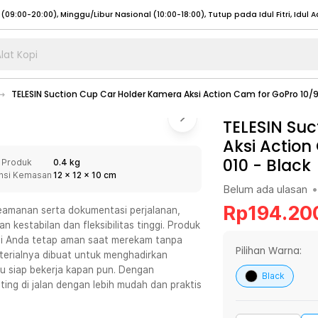
lat Kopi
umat (07:00 - 20:00), Sabtu - Minggu (08:00 - 20:00), Tutup pada Idul Fitri
Sele
TELESIN Suction Cup Car Holder Kamera Aksi Action Cam for GoPro 10/
:00 - 20:00), Sabtu - Minggu/ Libur Nasional (08:00 - 17:00)
Selengkapnya
:00 - 20:00), Sabtu - Minggu/ Libur Nasional (08:00 - 17:00)
TELESIN Su
Selengkapnya
Aksi Action
 (09:00-20:00), Minggu/Libur Nasional (12:00-20:00), Tutup pada Idul Fitri
Sele
010
-
Black
 Produk
0.4 kg
 (09:00-20:00), Minggu/Libur Nasional (12:00-20:00), Tutup pada Idul Fitri
Sele
nsi Kemasan
12
x
12
x
10
cm
Belum ada ulasan
•
Rp
194.20
keamanan serta dokumentasi perjalanan,
estabilan dan fleksibilitas tinggi. Produk
si Anda tetap aman saat merekam tanpa
umat (07:00 - 20:00), Sabtu - Minggu (08:00 - 20:00), Tutup pada Idul Fitri
Sele
Pilihan Warna:
aterialnya dibuat untuk menghadirkan
u siap bekerja kapan pun. Dengan
:00 - 20:00), Sabtu - Minggu/ Libur Nasional (08:00 - 17:00)
Selengkapnya
Black
ng di jalan dengan lebih mudah dan praktis
:00 - 20:00), Sabtu - Minggu/ Libur Nasional (08:00 - 17:00)
Selengkapnya