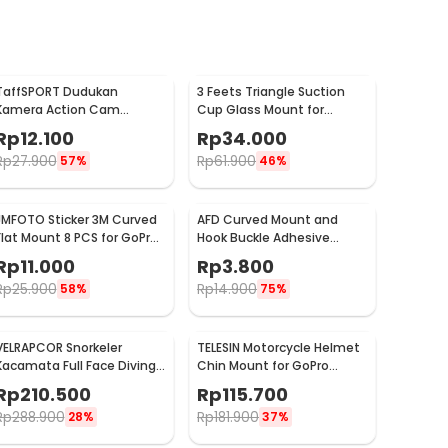
TaffSPORT Dudukan
3 Feets Triangle Suction
Kamera Action Cam
Cup Glass Mount for
Handlebar Sepeda Motor
Xiaomi Yi / GoPro - T010
Rp
12.100
Rp
34.000
17-30mm - XTGP01
Rp
27.900
Rp
61.900
57%
46%
JMFOTO Sticker 3M Curved
AFD Curved Mount and
Flat Mount 8 PCS for GoPro
Hook Buckle Adhesive
and Xiaomi Yi - 1031
Sticker Kamera Aksi - A5001
Rp
11.000
Rp
3.800
Rp
25.900
Rp
14.900
58%
75%
VELRAPCOR Snorkeler
TELESIN Motorcycle Helmet
Kacamata Full Face Diving
Chin Mount for GoPro
Snorkeling L/XL - K3
Action Cam - GP-HBM-MT2
Rp
210.500
Rp
115.700
Rp
288.900
Rp
181.900
28%
37%