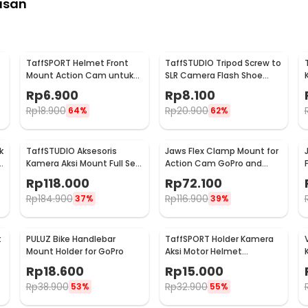
asan
TaffSPORT Helmet Front
TaffSTUDIO Tripod Screw to
Mount Action Cam untuk
SLR Camera Flash Shoe
Xiaomi Yi dan GoPro - GP19
Mount Adaptor GoPro
Rp
6.900
Rp
8.100
Rp
18.900
Rp
20.900
64%
62%
k
TaffSTUDIO Aksesoris
Jaws Flex Clamp Mount for
Kamera Aksi Mount Full Set
Action Cam GoPro and
for GoPro Xiaomi Yi - GS41
Xiaomi Yi - XH0571
Rp
118.000
Rp
72.100
Rp
184.900
Rp
116.900
37%
39%
t
PULUZ Bike Handlebar
TaffSPORT Holder Kamera
Mount Holder for GoPro
Aksi Motor Helmet
Motorcycle Action Cam
Rp
18.600
Rp
15.000
Holder - JSP47
Rp
38.900
Rp
32.900
53%
55%