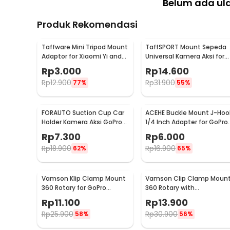
Belum ada ul
Produk Rekomendasi
Taffware Mini Tripod Mount
TaffSPORT Mount Sepeda
Adaptor for Xiaomi Yi and
Universal Kamera Aksi for
GoPro 1/4 Inch - KF55
Xiaomi Yi/GoPro - GP023
Rp
3.000
Rp
14.600
Rp
12.900
Rp
31.900
77%
55%
FORAUTO Suction Cup Car
ACEHE Buckle Mount J-Hoo
Holder Kamera Aksi GoPro
1/4 Inch Adapter for GoPro
Xiaomi Yi 1/4 Inch - T015
Xiaomi Yi - AC18
Rp
7.300
Rp
6.000
Rp
18.900
Rp
16.900
62%
65%
Vamson Klip Clamp Mount
Vamson Clip Clamp Moun
360 Rotary for GoPro
360 Rotary with
Xiaomi Yi - VP512A
Smartphone Holder for
Rp
11.100
Rp
13.900
GoPro - VP512
Rp
25.900
Rp
30.900
58%
56%