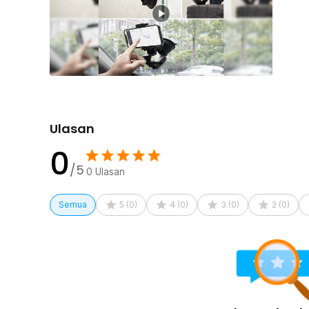
standar dudukan serupa.
Multifungsi untuk Berbagai Kebutuhan
Selain untuk dashboard atau kaca mobil, holder ini bis
seperti kaca jendela rumah atau body kendaraan sesua
membuatnya ideal tidak hanya untuk perekaman perjala
statis di berbagai kondisi.
Kelengkapan Produk
Ulasan
Rincian yang Anda dapatkan untuk pembelian produk ini
0
1 x TELESIN Suction Cup Car Holder Kamera Aksi Ac
1 x Holder Smartphone
/5
0
Ulasan
1 x Mount Adaptor
1 x Screw
Semua
5
(
0
)
4
(
0
)
3
(
0
)
2
(
0
)
1 x Cleaning Wipe
1 x Panduan Penggunaan