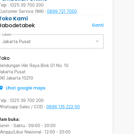
Telp : (021) 39 700 200
Customer Service (WA) :
0899 721 7050
Toko Kami
Jabodetabek
Ganti
Lokasi
Jakarta Pusat
Toko
Bendungan Hilir Raya Blok G1 No. 10
Jakarta Pusat
DKI Jakarta
10210
Lihat google maps
Telp
:
(021) 39 700 200
Whatsapp Sales / COD
:
0896 135 222 00
Jam buka:
Senin - Sabtu
:
09:00
-
20:00
Minggu/Libur Nasional
:
12:00
-
20:00