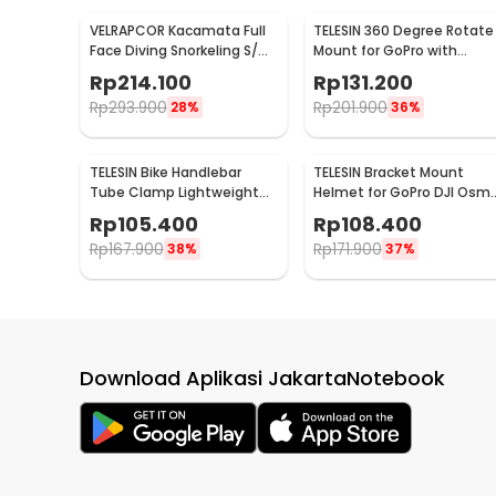
VELRAPCOR Kacamata Full
TELESIN 360 Degree Rotate
Face Diving Snorkeling S/M
Mount for GoPro with
- K3-01
Backpack Bracket - GP-
Rp
214.100
Rp
131.200
BPM-005
Rp
293.900
Rp
201.900
28%
36%
TELESIN Bike Handlebar
TELESIN Bracket Mount
Tube Clamp Lightweight
Helmet for GoPro DJI Osm
Mount 360 Rotary Clamp -
Action Camera - GP-HBM-
Rp
105.400
Rp
108.400
TE-HBM-004
MT2-YH
Rp
167.900
Rp
171.900
38%
37%
Download Aplikasi JakartaNotebook