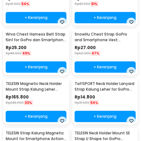
Rp
31.900
54%
Rp
40.900
51%
+ Keranjang
+ Keranjang
Wrva Chest Harness Belt Strap
SnowHu Chest Strap GoPro
5in1 for GoPro dan Smartphone
and Smartphone Vest
- WYA01
Adjustable - GP60
Rp
25.200
Rp
27.000
Rp
48.900
49%
Rp
50.900
47%
+ Keranjang
+ Keranjang
TELESIN Magnetic Neck Holder
TaffSPORT Neck Holder Lanyard
Mount Strap Kalung Leher
Strap Kalung Leher for GoPro
GoPro Insta360 - TE-HNB-001
Smartphone - NL14
Rp
165.800
Rp
14.800
Rp
246.900
33%
Rp
31.900
54%
+ Keranjang
+ Keranjang
TELESIN Strap Kalung Magnetic
TELESIN Neck Holder Mount SE
Mount for Smartphone Action
Strap U Shape for GoPro