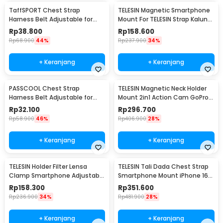
TaffSPORT Chest Strap
TELESIN Magnetic Smartphone
Harness Belt Adjustable for
Mount For TELESIN Strap Kalung
GoPro and Smartphone - G-11
- P7-MB-01
Rp
38.800
Rp
158.600
Rp
68.900
44%
Rp
237.900
34%
+ Keranjang
+ Keranjang
PASSCOOL Chest Strap
TELESIN Magnetic Neck Holder
Harness Belt Adjustable for
Mount 2in1 Action Cam GoPro
GoPro and Smartphone - PL03
Smartphone - P2-HNB-02
Rp
32.100
Rp
296.700
Rp
58.900
46%
Rp
406.900
28%
+ Keranjang
+ Keranjang
TELESIN Holder Filter Lensa
TELESIN Tali Dada Chest Strap
Clamp Smartphone Adjustable
Smartphone Mount iPhone 16
67mm - P3-EAK-02
Pro Max - P2-CGP-02
Rp
158.300
Rp
351.600
Rp
236.900
34%
Rp
481.900
28%
+ Keranjang
+ Keranjang