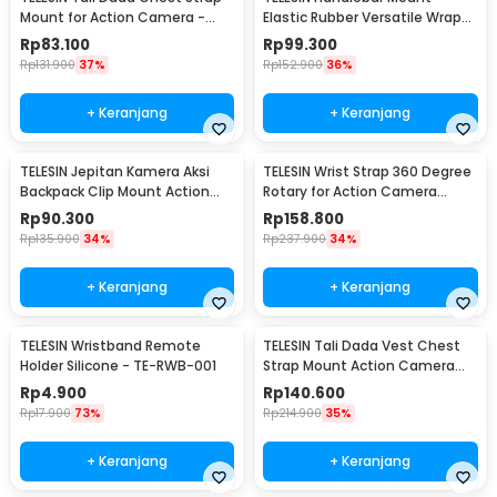
Mount for Action Camera -
Elastic Rubber Versatile Wrap
GP-UCS-001
Action Camera - TLQ-001
Rp
83.100
Rp
99.300
Rp
131.900
37%
Rp
152.900
36%
+ Keranjang
+ Keranjang
TELESIN Jepitan Kamera Aksi
TELESIN Wrist Strap 360 Degree
Backpack Clip Mount Action
Rotary for Action Camera
Camera - GP-JFM-002
GoPro SJCAM - GP-WFS-221
Rp
90.300
Rp
158.800
Rp
135.900
34%
Rp
237.900
34%
+ Keranjang
+ Keranjang
TELESIN Wristband Remote
TELESIN Tali Dada Vest Chest
Holder Silicone - TE-RWB-001
Strap Mount Action Camera
Quick Release - S2-CGP-01
Rp
4.900
Rp
140.600
Rp
17.900
73%
Rp
214.900
35%
+ Keranjang
+ Keranjang