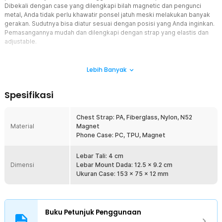
Dibekali dengan case yang dilengkapi bilah magnetic dan pengunci
metal, Anda tidak perlu khawatir ponsel jatuh meski melakukan banyak
gerakan. Sudutnya bisa diatur sesuai dengan posisi yang Anda inginkan.
Pemasangannya mudah dan dilengkapi dengan strap yang elastis dan
adjustable.
Fitur
Lebih Banyak
Buat Video POV Mudah
Anda dapat membagikan pengalaman kepada orang lain dengan
Spesifikasi
merekam menggunakan chest strap mount dari TELESIN dan
menghasilkan rekaman dari sudut pandang Anda. Ketika melakukan
perjalanan, orang lain juga bisa melihat pemandangan seperti apa
Chest Strap: PA, Fiberglass, Nylon, N52
yang Anda lihat. Ketika Anda berolahraga dan merekam dengan
Material
Magnet
chest strap mount ini, maka penonton pun akan merasakan
Phone Case: PC, TPU, Magnet
keseruannya.
Lakukan Aksi Tanpa Batas
Lebar Tali: 4 cm
Dimensi
Tak perlu khawatir smartphone akan telepas ketika Anda sedang
Lebar Mount Dada: 12.5 x 9.2 cm
melakukan aksi, chest strap dibekali dengan case khusus iPhone 16
Ukuran Case: 153 x 75 x 12 mm
Pro. Case ini terhubung dengan chest strap dan diperkuat dengan
kunci metal. Semakin kuat dan stabil karena juga dilengkapi dengan
bilah magnetik.
Buku Petunjuk Penggunaan
Stabil dan Handal