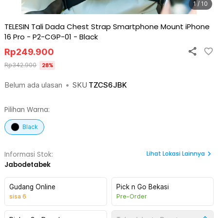
1 / 10
TELESIN Tali Dada Chest Strap Smartphone Mount iPhone
16 Pro - P2-CGP-01
-
Black
Rp
249.900
Rp
342.900
28
%
Belum ada ulasan
•
SKU
TZCS6JBK
Pilihan Warna:
Black
Lihat
Lokasi Lainnya
Informasi Stok:
Jabodetabek
Gudang Online
Pick n Go Bekasi
sisa
6
Pre-Order