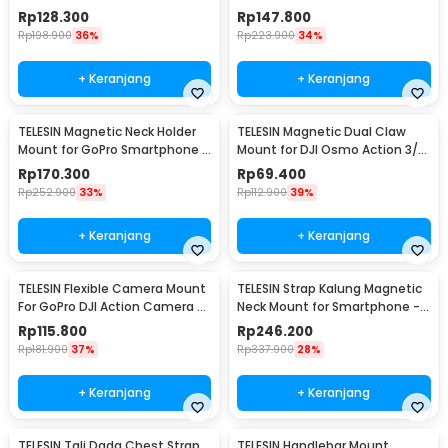
Camera - TE-MMK-002
Smartphone - TE-HNB-003
Rp
128.300
Rp
147.800
Rp
198.900
36%
Rp
223.900
34%
+ Keranjang
+ Keranjang
TELESIN Magnetic Neck Holder
TELESIN Magnetic Dual Claw
Mount for GoPro Smartphone -
Mount for DJI Osmo Action 3/4
TE-HNB-002
- OA-TPM-T04
Rp
170.300
Rp
69.400
Rp
252.900
33%
Rp
112.900
39%
+ Keranjang
+ Keranjang
TELESIN Flexible Camera Mount
TELESIN Strap Kalung Magnetic
For GoPro DJI Action Camera -
Neck Mount for Smartphone -
TE-FM-002
MNM-001
Rp
115.800
Rp
246.200
Rp
181.900
37%
Rp
337.900
28%
+ Keranjang
+ Keranjang
TELESIN Tali Dada Chest Strap
TELESIN Handlebar Mount