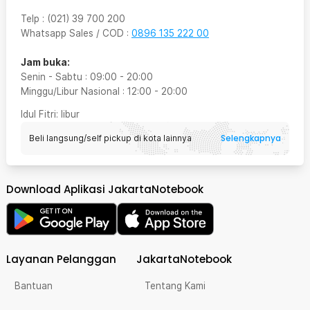
Telp
:
(021) 39 700 200
Whatsapp Sales / COD
:
0896 135 222 00
Jam buka:
Senin - Sabtu
:
09:00
-
20:00
Minggu/Libur Nasional
:
12:00
-
20:00
Idul Fitri
: libur
Selengkapnya
Beli langsung/self pickup di kota lainnya
Download Aplikasi JakartaNotebook
Layanan Pelanggan
JakartaNotebook
Bantuan
Tentang Kami