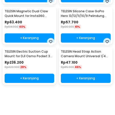
TELESIN Magnetic Dual Claw
TELESIN Silicone Case GoPro
Quick Mount for Insta360
Hero 13/12/11/10/9 Pelindung
ACE/ACE PRO - S7-JBK-06-TIS
Kamera Aksi - S6-PTC-010-
Rp
63.400
Rp
57.700
TGP
Rp
104.900
40%
Rp
96.900
41%
+ Keranjang
+ Keranjang
TELESIN Electric Suction Cup
TELESIN Head Strap Action
Mount for DJI Osmo Pocket 3
Camera Mount Universal 1/4
Dual Ball - S3-SUS-07
Adjustable - GP-HMS-T04
Rp
236.200
Rp
47.100
Rp
323.900
28%
Rp
85.900
46%
+ Keranjang
+ Keranjang
Beli Sekarang