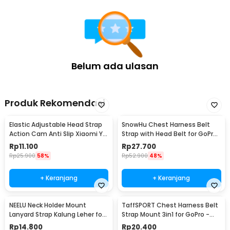
Belum ada ulasan
Produk Rekomendasi
Elastic Adjustable Head Strap
SnowHu Chest Harness Belt
Action Cam Anti Slip Xiaomi Yi
Strap with Head Belt for GoPro
GoPro - GP020
Xiaomi - GP59
Rp
11.100
Rp
27.700
Rp
25.900
58%
Rp
52.900
48%
+ Keranjang
+ Keranjang
NEELU Neck Holder Mount
TaffSPORT Chest Harness Belt
Lanyard Strap Kalung Leher for
Strap Mount 3in1 for GoPro -
GoPro - GA888
WMA01
Rp
14.800
Rp
20.400