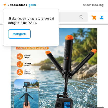
Jabodetabek
ganti
Order Tracking
Alat Kopi
Silakan ubah lokasi store sesuai
dengan lokasi Anda.
Mengerti