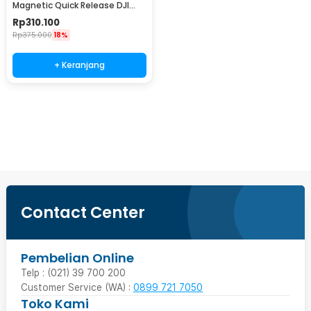
Magnetic Quick Release DJI
Pocket 3/4/4P - S7-JBK-36-
Rp
310.100
TDJ
Rp
375.000
18%
+ Keranjang
Beli Sekarang
Contact Center
Pembelian Online
Telp : (021) 39 700 200
Customer Service (WA) :
0899 721 7050
Toko Kami