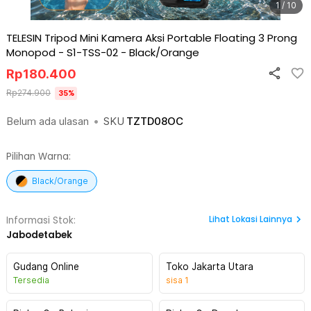
1 / 10
TELESIN Tripod Mini Kamera Aksi Portable Floating 3 Prong
Monopod - S1-TSS-02
-
Black/Orange
Rp
180.400
Rp
274.900
35
%
Belum ada ulasan
•
SKU
TZTD08OC
Pilihan Warna:
Black/Orange
Lihat
Lokasi Lainnya
Informasi Stok:
Jabodetabek
Gudang Online
Toko Jakarta Utara
Tersedia
sisa
1