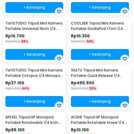
+ Keranjang
+ Keranjang
TaffSTUDIO Tripod Mini Kamera
COOLJIER Tripod Mini Kamera
Portable Universal 16cm 1/4
Portable GorillaPod 17cm 1/4
Monopod - CP-GP264
Monopod - XTK75
Rp
10.700
Rp
10.300
Rp
24.900
58%
Rp
24.900
59%
+ Keranjang
+ Keranjang
TaffSTUDIO Tripod Mini Kamera
XILETU Tripod Mini Kamera
Portable Octopus 1/4 Monopod
Portable Quick Release 1/4
300mm - B07
Monopod 54cm - FM5S-MINI
Rp
37.100
Rp
455.900
Rp
65.900
44%
Rp
633.900
29%
+ Keranjang
+ Keranjang
APEXEL Tripod HP Monopod
ACEHE Tripod HP Monopod
Portable Rotateable 1/4 Inch
Portable Rotatable Screw 1/4
Screw - APL-JJ08
Inch with Holder - K-518
Rp
66.100
Rp
10.100