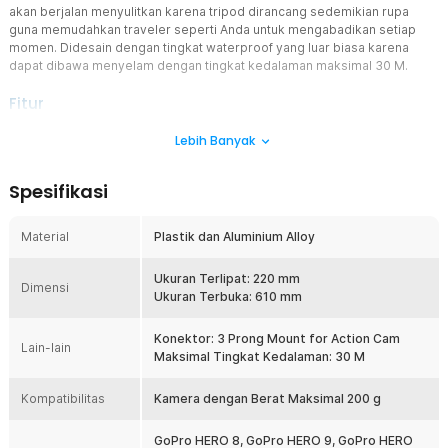
akan berjalan menyulitkan karena tripod dirancang sedemikian rupa
guna memudahkan traveler seperti Anda untuk mengabadikan setiap
momen. Didesain dengan tingkat waterproof yang luar biasa karena
dapat dibawa menyelam dengan tingkat kedalaman maksimal 30 M.
Fitur
Desain 4in1 dengan Kecanggihan Luar Biasa
Lebih Banyak
Didesain secara canggih dengan menggabungkan empat fitur
canggih dalam satu alat yang sama. Keempat fitur ini akan
Spesifikasi
membantu Anda dalam proses pengambilan gambar ketika di
dalam air saat melakukan diving atau snorkeling. Karena tripod
kamera ini dapat mengapung, bersifat tahan air, dapat menjadi
Material
Plastik dan Aluminium Alloy
sebuah tripod dan monopod.
Dapat Digunakan Sebagai Tongsis atau Selfie Stick
Ukuran Terlipat: 220 mm
Dimensi
Dapat digunakan sebagai tongkat selfie atau tongsis yang dapat
Ukuran Terbuka: 610 mm
dipanjangkan hingga 610 mm. Panjang tongsis ini sudah cukup ideal
untuk Anda selfie untuk mengabadikan momen ketika traveling.
Konektor: 3 Prong Mount for Action Cam
Lain-lain
Tidak hanya saat di pantai saja, tentu Anda dapat selfie di dalam air
Maksimal Tingkat Kedalaman: 30 M
dengan alat ini karena dirancang dengan ketahanan air yang luar
biasa di kelasnya.
Kompatibilitas
Kamera dengan Berat Maksimal 200 g
Dapat dengan Mudah Disimpan di Dalam Ransel
Apabila Anda merupakan tipe traveler yang kerap bepergian
GoPro HERO 8, GoPro HERO 9, GoPro HERO