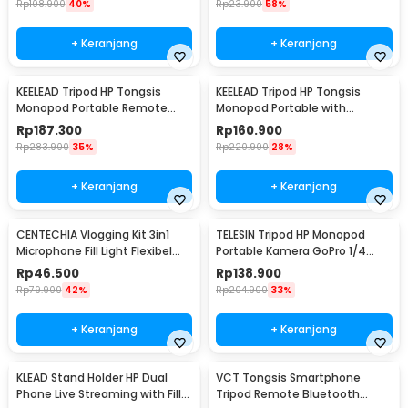
Rp
108.900
40%
Rp
23.900
58%
+ Keranjang
+ Keranjang
KEELEAD Tripod HP Tongsis
KEELEAD Tripod HP Tongsis
Monopod Portable Remote
Monopod Portable with
Bluetooth Fill Light - L16
Remote Bluetooth - L16
Rp
187.300
Rp
160.900
Rp
283.900
35%
Rp
220.900
28%
+ Keranjang
+ Keranjang
CENTECHIA Vlogging Kit 3in1
TELESIN Tripod HP Monopod
Microphone Fill Light Flexibel
Portable Kamera GoPro 1/4
Tripod - AY-49
Inch Screw - GP-AAT-003-DZ
Rp
46.500
Rp
138.900
Rp
79.900
42%
Rp
204.900
33%
+ Keranjang
+ Keranjang
KLEAD Stand Holder HP Dual
VCT Tongsis Smartphone
Phone Live Streaming with Fill
Tripod Remote Bluetooth