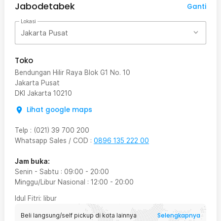
Jabodetabek
Ganti
Lokasi
Jakarta Pusat
Toko
Bendungan Hilir Raya Blok G1 No. 10
Jakarta Pusat
DKI Jakarta
10210
Lihat google maps
Telp
:
(021) 39 700 200
Whatsapp Sales / COD
:
0896 135 222 00
Jam buka:
Senin - Sabtu
:
09:00
-
20:00
Minggu/Libur Nasional
:
12:00
-
20:00
Idul Fitri
: libur
Selengkapnya
Beli langsung/self pickup di kota lainnya