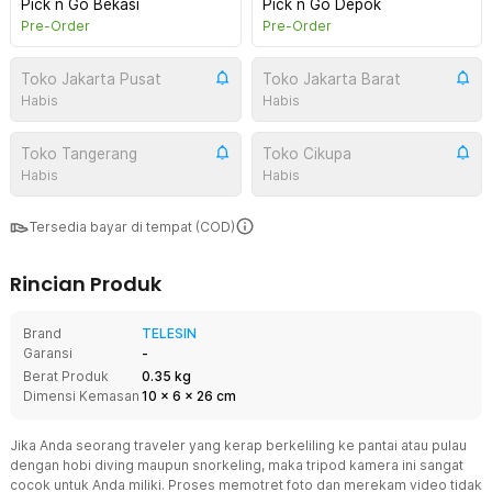
Pick n Go Bekasi
Pick n Go Depok
Pre-Order
Pre-Order
Toko Jakarta Pusat
Toko Jakarta Barat
Habis
Habis
Toko Tangerang
Toko Cikupa
Habis
Habis
Tersedia bayar di tempat (COD)
Rincian Produk
Brand
TELESIN
Garansi
-
Berat Produk
0.35 kg
Dimensi Kemasan
10
x
6
x
26
cm
Jika Anda seorang traveler yang kerap berkeliling ke pantai atau pulau
dengan hobi diving maupun snorkeling, maka tripod kamera ini sangat
cocok untuk Anda miliki. Proses memotret foto dan merekam video tidak