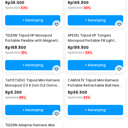
Light 15.5cm - XXFT001
Selfie Stick 1.7M - K28
Rp
36.000
Rp
105.900
Rp
62.900
43%
Rp
149.900
30%
+ Keranjang
+ Keranjang
TELESIN Tripod HP Monopod
APEXEL Tripod HP Tongsis
Portable Flexible with Magnetic
Monopod Portable Fill Light
Phone Holder - P3-FM-02
Screw 1/4 Inch - APL-JJ077FL
Rp
168.800
Rp
199.900
Rp
241.900
31%
Rp
299.900
34%
+ Keranjang
+ Keranjang
TaffSTUDIO Tripod Mini Kamera
CAMVATE Tripod Mini Kamera
Monopod 1/4 8.2cm DJI Osmo
Portable Retractable Ball Head
Insta360 - YX-82
1/4 Monopod - CM-14
Rp
5.300
Rp
56.500
Rp
14.900
65%
Rp
95.900
42%
+ Keranjang
+ Keranjang
TELESIN Adapter Kamera Aksi