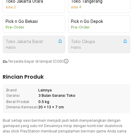
Toko Jakarta Utara
Toko Tangerang
sisa
2
sisa
4
Pick n Go Bekasi
Pick n Go Depok
Pre-Order
Pre-Order
Toko Jakarta Barat
Toko Cikupa
Habis
Habis
Tersedia bayar di tempat (COD)
Rincian Produk
Brand
Lainnya
Garansi
3 Bulan Garansi Toko
Berat Produk
0.5 kg
Dimensi Kemasan
20
x
13
x
7
cm
Buat setiap sesi bermain menjadi jauh lebih menyenangkan dengan
gamepad yang satu ini! Desainnya mirip dengan kontroler dualshock
atau stick PlayStation membuat pengalaman bermain game Anda sama