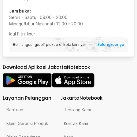
Jam buka:
Senin - Sabtu
:
09:00
-
20:00
Minggu/Libur Nasional
:
12:00
-
20:00
Idul Fitri
: libur
Selengkapnya
Beli langsung/self pickup di kota lainnya
Download Aplikasi JakartaNotebook
Layanan Pelanggan
JakartaNotebook
Bantuan
Tentang Kami
Klaim Garansi Produk
Kontak Kami