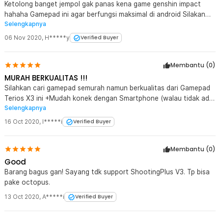
Ketolong banget jempol gak panas kena game genshin impact
hahaha Gamepad ini agar berfungsi maksimal di android Silakan
Selengkapnya
pake app shooting V3, oftopus atau panda gamepad. Nanti baru
di setting2.lagi Cara koneksi kan ke android cukup mudah Tahan
06 Nov 2020
,
H*****y
Verified Buyer
tombol merah sampe nyala trus tahan tombol merah + X bbrp
detik buat paring ke android
Membantu (
0
)
MURAH BERKUALITAS !!!
Silahkan cari gamepad semurah namun berkualitas dari Gamepad
Terios X3 ini +Mudah konek dengan Smartphone (walau tidak ada
Selengkapnya
docking), STB (Android Smart TV Box) dan PC/Laptop (prefer
windows 10) +Build Quality cukup baik +Fungsi OK +Cukup
16 Oct 2020
,
I*****i
Verified Buyer
ergonomis +Murah
Membantu (
0
)
Good
Barang bagus gan! Sayang tdk support ShootingPlus V3. Tp bisa
pake octopus.
13 Oct 2020
,
A*****i
Verified Buyer