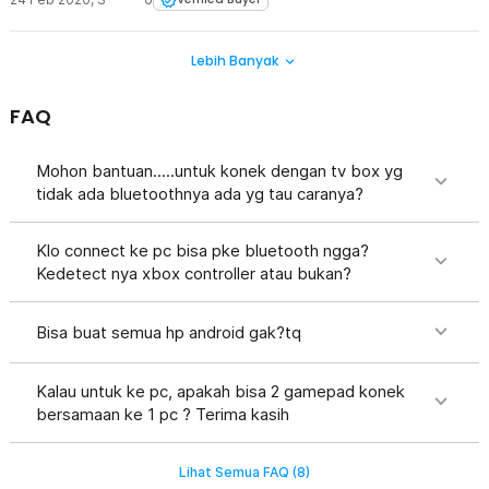
Terios X3 Linux https://sumarsono.com/gamepad-terios-x3-linux/
Lebih Banyak
FAQ
Mohon bantuan.....untuk konek dengan tv box yg
tidak ada bluetoothnya ada yg tau caranya?
Klo connect ke pc bisa pke bluetooth ngga?
Kedetect nya xbox controller atau bukan?
Bisa buat semua hp android gak?tq
Kalau untuk ke pc, apakah bisa 2 gamepad konek
bersamaan ke 1 pc ? Terima kasih
Lihat Semua FAQ (
8
)