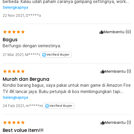
berbeda. Kalau udah paham caranya gampang settingnya, work
Selengkapnya
untuk tablet dan android tv dengan game psx, retro arch, dll
22 Nov 2021
,
D*****a
Membantu (
0
)
Bagus
Berfungsi dengan semestinya.
21 Mar 2021
,
M*****i
Verified Buyer
Membantu (
1
)
Murah dan Berguna
Kondisi barang bagus, saya pakai untuk main game di Amazon Fire
TV 4K lancar jaya. Buku petunjuk di box membingungkan tapi
Selengkapnya
untungnya ada di deskripsi disini.
24 Feb 2021
,
m*****m
Verified Buyer
Membantu (
1
)
Best value item!!!