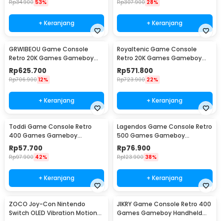
Rp
34.900
53%
Rp
307.900
28%
+ Keranjang
+ Keranjang
GRWIBEOU Game Console
Royaltenic Game Console
Retro 20K Games Gameboy
Retro 20K Games Gameboy
Handheld 64GB 5 Inch - M22Pro
Handheld 64GB 4.3 Inch - M17
Rp
625.700
Rp
571.800
Rp
706.900
12%
Rp
723.900
22%
+ Keranjang
+ Keranjang
Toddi Game Console Retro
Lagendos Game Console Retro
400 Games Gameboy
500 Games Gameboy
Handheld 1020 mAh 3 Inch -
Handheld 128MB 3 Inch - G5
Rp
57.700
Rp
76.900
INU95
Rp
97.900
42%
Rp
123.900
38%
+ Keranjang
+ Keranjang
ZOCO Joy-Con Nintendo
JIKRY Game Console Retro 400
Switch OLED Vibration Motion
Games Gameboy Handheld