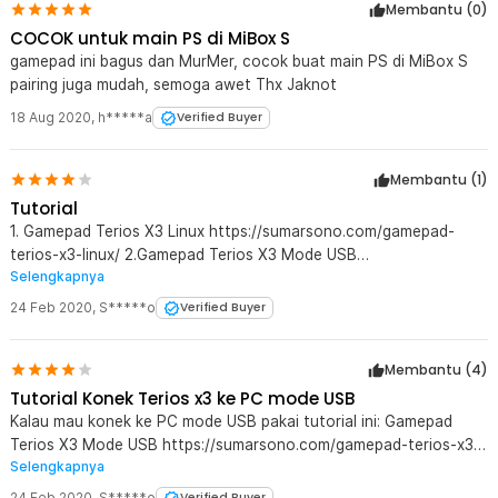
Membantu (
0
)
COCOK untuk main PS di MiBox S
gamepad ini bagus dan MurMer, cocok buat main PS di MiBox S
pairing juga mudah, semoga awet Thx Jaknot
18 Aug 2020
,
h*****a
Verified Buyer
Membantu (
1
)
Tutorial
1. Gamepad Terios X3 Linux https://sumarsono.com/gamepad-
terios-x3-linux/ 2.Gamepad Terios X3 Mode USB
Selengkapnya
https://sumarsono.com/gamepad-terios-x3-mode-usb/
24 Feb 2020
,
S*****o
Verified Buyer
Membantu (
4
)
Tutorial Konek Terios x3 ke PC mode USB
Kalau mau konek ke PC mode USB pakai tutorial ini: Gamepad
Terios X3 Mode USB https://sumarsono.com/gamepad-terios-x3-
Selengkapnya
mode-usb/ di buku maual gak dijelasin. Untuk pengguna linux yang
ingin konekin terios x3 mode bluetooth pakai tutorial ini: Gamepad
24 Feb 2020
,
S*****o
Verified Buyer