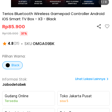
1 / 8
Terios Bluetooth Wireless Gamepad Controller Android
iOS Smart TV Box - X3
-
Black
Rp
85.900
Rp
135.900
37
%
•
SKU
OMGA09BK
4.8
(
31
)
Pilihan Warna:
Black
Lihat
Lokasi Lainnya
Informasi Stok:
Jabodetabek
Gudang Online
Toko Jakarta Pusat
Tersedia
sisa
5