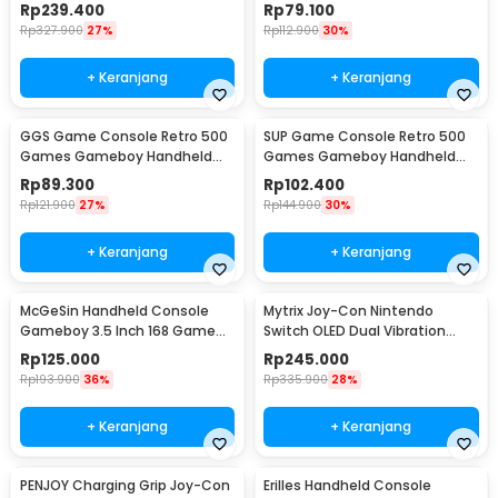
Sensor 6 Axis RGB - JC112
128MB 2.4 Inch - J-128
Rp
239.400
Rp
79.100
Rp
327.900
27%
Rp
112.900
30%
+ Keranjang
+ Keranjang
GGS Game Console Retro 500
SUP Game Console Retro 500
Games Gameboy Handheld
Games Gameboy Handheld
128MB 2.4 Inch - G5
128MB 2.8 Inch - F5
Rp
89.300
Rp
102.400
Rp
121.900
27%
Rp
144.900
30%
+ Keranjang
+ Keranjang
McGeSin Handheld Console
Mytrix Joy-Con Nintendo
Gameboy 3.5 Inch 168 Game
Switch OLED Dual Vibration
with Controller - G7
Bluetooth 5.2 - JOY-02
Rp
125.000
Rp
245.000
Rp
193.900
36%
Rp
335.900
28%
+ Keranjang
+ Keranjang
PENJOY Charging Grip Joy-Con
Erilles Handheld Console