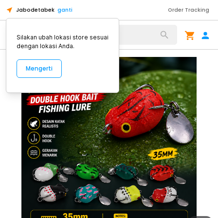
Jabodetabek
ganti
Order Tracking
Alat Kopi
Silakan ubah lokasi store sesuai
dengan lokasi Anda.
Mengerti