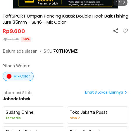
1 / 10
TaffSPORT Umpan Pancing Katak Double Hook Bait Fishing
Lure 35mm - SE46
-
Mix Color
Rp
9.600
Rp
22.900
59
%
Belum ada ulasan
•
SKU
7CTH8VMZ
Pilihan Warna:
Mix Color
Lihat
3
Lokasi Lainnya
Informasi Stok:
Jabodetabek
Gudang Online
Toko Jakarta Pusat
Tersedia
sisa
2