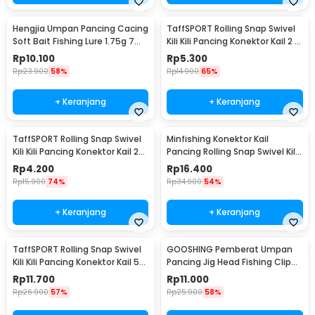
Hengjia Umpan Pancing Cacing
TaffSPORT Rolling Snap Swivel
Soft Bait Fishing Lure 1.75g 7
Kili Kili Pancing Konektor Kail 2 8
PCS
PCS - S20
Rp
10.100
Rp
5.300
Rp
23.900
58%
Rp
14.900
65%
+ Keranjang
+ Keranjang
TaffSPORT Rolling Snap Swivel
Minfishing Konektor Kail
Kili Kili Pancing Konektor Kail 2
Pancing Rolling Snap Swivel Kili
10 PCS - S20
100 PCS 6# - YH12
Rp
4.200
Rp
16.400
Rp
15.900
74%
Rp
34.900
54%
+ Keranjang
+ Keranjang
TaffSPORT Rolling Snap Swivel
GOOSHING Pemberat Umpan
Kili Kili Pancing Konektor Kail 50
Pancing Jig Head Fishing Clip
PCS Size 12 - MRH10
0.2-2g 106 PCS
Rp
11.700
Rp
11.000
Rp
26.900
57%
Rp
25.900
58%