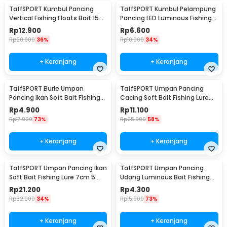
TaffSPORT Kumbul Pancing
TaffSPORT Kumbul Pelampung
Vertical Fishing Floats Bait 15
Pancing LED Luminous Fishing
PCS - P0015
Float 2 PCS - NT-02
Rp
12.900
Rp
6.600
Rp
20.000
36%
Rp
10.000
34%
+ Keranjang
+ Keranjang
TaffSPORT Burle Umpan
TaffSPORT Umpan Pancing
Pancing Ikan Soft Bait Fishing
Cacing Soft Bait Fishing Lure
Lure 7cm 10PCS - L72
1.75g 7 PCS
Rp
4.900
Rp
11.100
Rp
17.900
73%
Rp
25.900
58%
+ Keranjang
+ Keranjang
TaffSPORT Umpan Pancing Ikan
TaffSPORT Umpan Pancing
Soft Bait Fishing Lure 7cm 5
Udang Luminous Bait Fishing
PCS - TY-BA58
Lure 8cm
Rp
21.200
Rp
4.300
Rp
32.000
34%
Rp
15.900
73%
+ Keranjang
+ Keranjang