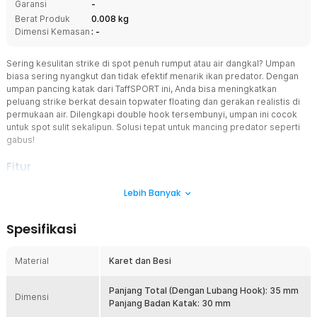
Garansi
-
Berat Produk
0.008 kg
Dimensi Kemasan
: -
Sering kesulitan strike di spot penuh rumput atau air dangkal? Umpan
biasa sering nyangkut dan tidak efektif menarik ikan predator. Dengan
umpan pancing katak dari TaffSPORT ini, Anda bisa meningkatkan
peluang strike berkat desain topwater floating dan gerakan realistis di
permukaan air. Dilengkapi double hook tersembunyi, umpan ini cocok
untuk spot sulit sekalipun. Solusi tepat untuk mancing predator seperti
gabus!
Fitur
Desain Katak Realistis dan Menggoda Predator
Lebih Banyak
Umpan ini dibuat menyerupai katak kecil dengan bentuk dan warna
yang natural. Visual realistis ini sangat efektif memancing insting
Spesifikasi
predator untuk menyerang. Gerakan mengambang yang alami
membuat ikan lebih percaya dan agresif. Dengan desain ini, umpan
pancing katak bekerja maksimal di berbagai spot liar.
Material
Karet dan Besi
Topwater Floating untuk Strike di Permukaan
Dirancang sebagai lure floating, umpan ini mengapung di
Panjang Total (Dengan Lubang Hook): 35 mm
Dimensi
permukaan air dan menciptakan efek gerakan yang menarik. Saat
Panjang Badan Katak: 30 mm
ditarik, umpan menghasilkan riak air yang memancing ikan naik ke