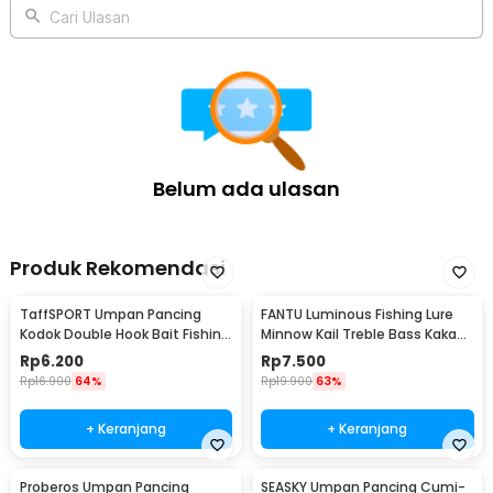
digunakan di berbagai kondisi. Tetap efektif meski digunakan di
Cari Ulasan
spot sempit atau dangkal. Ideal untuk pemancing yang
mengutamakan akurasi.
Kelengkapan Produk
Rincian yang Anda dapatkan untuk pembelian produk ini:
1 x TaffSPORT Umpan Pancing Katak Double Hook Bait Fishing
Lure 35mm - SE46
Belum ada ulasan
Produk Rekomendasi
TaffSPORT Umpan Pancing
FANTU Luminous Fishing Lure
Kodok Double Hook Bait Fishing
Minnow Kail Treble Bass Kakap
Lure 6cm - UMK01
8.5cm 8g - LB
Rp
6.200
Rp
7.500
Rp
16.900
64%
Rp
19.900
63%
+ Keranjang
+ Keranjang
Proberos Umpan Pancing
SEASKY Umpan Pancing Cumi-