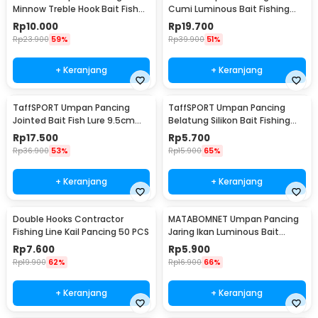
Minnow Treble Hook Bait Fish
Cumi Luminous Bait Fishing
Lure 11cm 1 PCS - PB333
Lure 10cm 10 PCS
Rp
10.000
Rp
19.700
Rp
23.900
59%
Rp
39.900
51%
+ Keranjang
+ Keranjang
TaffSPORT Umpan Pancing
TaffSPORT Umpan Pancing
Jointed Bait Fish Lure 9.5cm
Belatung Silikon Bait Fishing
20g 1 PCS - VSJ06-4
Lure 2cm 50 PCS - WD-160
Rp
17.500
Rp
5.700
Rp
36.900
53%
Rp
15.900
65%
+ Keranjang
+ Keranjang
Double Hooks Contractor
MATABOMNET Umpan Pancing
Fishing Line Kail Pancing 50 PCS
Jaring Ikan Luminous Bait
Fishing Lure 95 cm - 10118
Rp
7.600
Rp
5.900
Rp
19.900
62%
Rp
16.900
66%
+ Keranjang
+ Keranjang