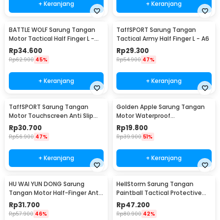
+ Keranjang
+ Keranjang
BATTLE WOLF Sarung Tangan
TaffSPORT Sarung Tangan
Motor Tactical Half Finger L -
Tactical Army Half Finger L - A6
PC016
Rp
34.600
Rp
29.300
Rp
62.900
45%
Rp
54.900
47%
+ Keranjang
+ Keranjang
TaffSPORT Sarung Tangan
Golden Apple Sarung Tangan
Motor Touchscreen Anti Slip
Motor Waterproof
Protektor - MCS-02C
Touchscreen Kulit Sintetis Pria
Rp
30.700
Rp
19.800
- 9070
Rp
56.900
47%
Rp
39.900
51%
+ Keranjang
+ Keranjang
HU WAI YUN DONG Sarung
HellStorm Sarung Tangan
Tangan Motor Half-Finger Anti
Paintball Tactical Protective
Slip Riding Glove L - HWYD
Gloves Nylon L - HS210
Rp
31.700
Rp
47.200
Rp
57.900
46%
Rp
80.900
42%