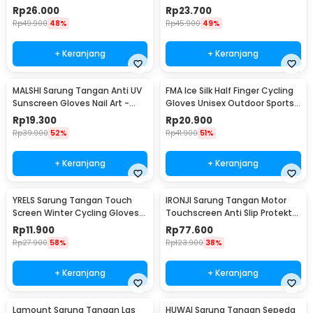
Glove 1 Pair L
Windproof XL - ST23
Rp
26.000
Rp
23.700
Rp
49.900
48%
Rp
45.900
49%
+ Keranjang
+ Keranjang
MALSHI Sarung Tangan Anti UV
FMA Ice Silk Half Finger Cycling
Sunscreen Gloves Nail Art -
Gloves Unisex Outdoor Sports
MS31
- FM-IA
Rp
19.300
Rp
20.900
Rp
39.900
52%
Rp
41.900
51%
+ Keranjang
+ Keranjang
YRELS Sarung Tangan Touch
IRONJI Sarung Tangan Motor
Screen Winter Cycling Gloves
Touchscreen Anti Slip Protektor
Windproof - WR-10
Gloves XL - MCS-10C
Rp
11.900
Rp
77.600
Rp
27.900
58%
Rp
123.900
38%
+ Keranjang
+ Keranjang
Lamount Sarung Tangan Las
HUWAI Sarung Tangan Sepeda