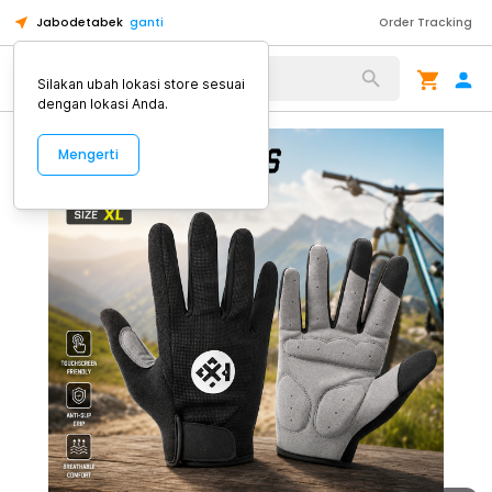
Jabodetabek
ganti
Order Tracking
Alat Kopi
Silakan ubah lokasi store sesuai
dengan lokasi Anda.
Mengerti