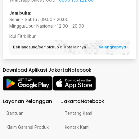
Whatsapp Sales / COD
:
0896 135 222 00
Jam buka:
Senin - Sabtu
:
09:00
-
20:00
Minggu/Libur Nasional
:
12:00
-
20:00
Idul Fitri
: libur
Selengkapnya
Beli langsung/self pickup di kota lainnya
Download Aplikasi JakartaNotebook
Layanan Pelanggan
JakartaNotebook
Bantuan
Tentang Kami
Klaim Garansi Produk
Kontak Kami