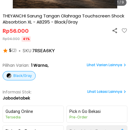
1 / 9
THEYANCHI Sarung Tangan Olahraga Touchscreen Shock
Absorbtion XL - AB295
-
Black/Gray
Rp
56.000
Rp
94.900
41
%
•
SKU
7RSEA6KY
5
(
2
)
Lihat Varian Lainnya
Pilihan Varian:
1
Warna,
Black/Gray
Lihat
Lokasi Lainnya
Informasi Stok:
Jabodetabek
Gudang Online
Pick n Go Bekasi
Tersedia
Pre-Order