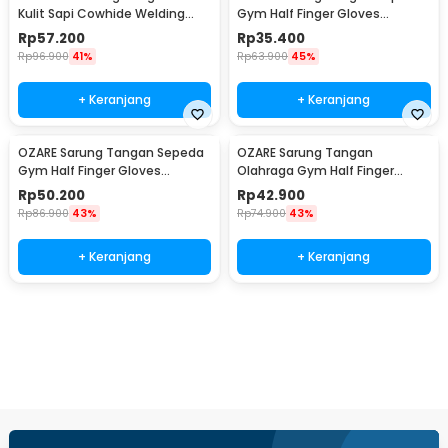
Kulit Sapi Cowhide Welding
Gym Half Finger Gloves
Gloves L - STL-25
Breathable XL - TS-10
Rp
57.200
Rp
35.400
Rp
96.900
41%
Rp
63.900
45%
+ Keranjang
+ Keranjang
OZARE Sarung Tangan Sepeda
OZARE Sarung Tangan
Gym Half Finger Gloves
Olahraga Gym Half Finger
Breathable L - TS-15
Gloves Breathable L - TS-25
Rp
50.200
Rp
42.900
Rp
86.900
43%
Rp
74.900
43%
+ Keranjang
+ Keranjang
Beli Sekarang