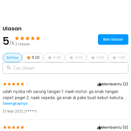
Sarung tangan ini didesain khusus agar mengurangi guncangan saat
bersepeda sehingga genggaman tangan menjadi lebih solid dan
tetap stabil meski saat berada dalam medan yang tidak rata.
Ulasan
Kelengkapan Produk
5
Rincian yang Anda dapatkan untuk pembelian produk ini:
Beri Ulasan
/5
1 x Pasang THEYANCHI Sarung Tangan Olahraga Touchscreen
2
Ulasan
Shock Absorbtion - AB295
Semua
5
(
2
)
4
(
0
)
3
(
0
)
2
(
0
)
1
(
0
)
Cari Ulasan
Membantu (
2
)
udah nyoba nih sarung tangan 1. naek motor. ga enak tangan
cepet pegel 2. naek sepeda. ga enak di pake buat kebut-kebutan,
Selengkapnya
tangan cepet pegel. kalau gowes santai masih enak ini ukuran XL
tapi masih berasa kecil buat saya. jari mentok adalah alasan cepet
21 Mar 2021
,
j*****i
kenapa cepet pegel
Membantu (
0
)