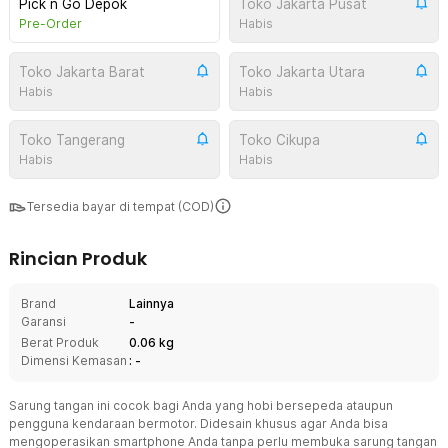
Pick n Go Depok
Toko Jakarta Pusat
Pre-Order
Habis
Toko Jakarta Barat
Toko Jakarta Utara
Habis
Habis
Toko Tangerang
Toko Cikupa
Habis
Habis
Tersedia bayar di tempat (COD)
Rincian Produk
Brand
Lainnya
Garansi
-
Berat Produk
0.06 kg
Dimensi Kemasan
: -
Sarung tangan ini cocok bagi Anda yang hobi bersepeda ataupun
pengguna kendaraan bermotor. Didesain khusus agar Anda bisa
mengoperasikan smartphone Anda tanpa perlu membuka sarung tangan