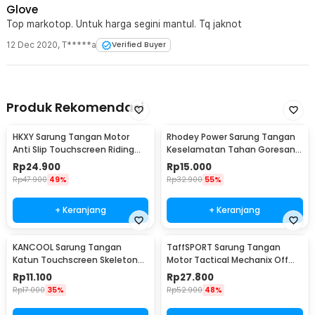
Glove
Top markotop. Untuk harga segini mantul. Tq jaknot
12 Dec 2020
,
T*****a
Verified Buyer
Produk Rekomendasi
HKXY Sarung Tangan Motor
Rhodey Power Sarung Tangan
Anti Slip Touchscreen Riding
Keselamatan Tahan Goresan
Glove 1 Pair M
Pisau - EN388
Rp
24.900
Rp
15.000
Rp
47.900
49%
Rp
32.900
55%
+ Keranjang
+ Keranjang
KANCOOL Sarung Tangan
TaffSPORT Sarung Tangan
Katun Touchscreen Skeleton
Motor Tactical Mechanix Off
All Size Unisex - YN1168
Road - XT07
Rp
11.100
Rp
27.800
Rp
17.000
35%
Rp
52.900
48%