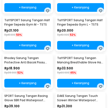
+ Keranjang
+ Keranjang
TaffSPORT Sarung Tangan Half
TaffSPORT Sarung Tangan Half
Finger Sepeda Gym M - TSTS
Finger Sepeda Gym L - TSTS
Rp
21.100
Rp
20.000
Rp
41.900
50%
Rp
40.900
52%
+ Keranjang
+ Keranjang
Rhodey Sarung Tangan
TaffSPORT Sarung Tangan
Protective Anti Bacok Pisau
Mancing Breathable Glove Half
Cut Resistant - FG1701
Finger 1 Pair - DW-GRTX
Rp
18.900
Rp
33.500
Rp
38.900
52%
Rp
60.900
45%
+ Keranjang
+ Keranjang
SPORT Sarung Tangan Racing
DAKE Sarung Tangan Touch
Glove SBR Pad Waterproof
Screen Winter Waterproof
Touchscreen Size L - OZ910
Cycling Gloves L - D021
Rp
39.100
Rp
31.300