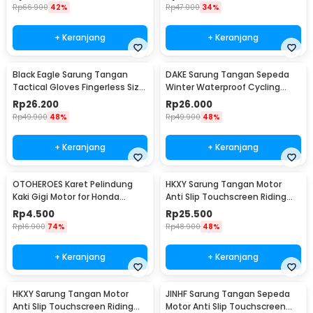
Rp
66.900
42%
Rp
47.000
34%
+ Keranjang
+ Keranjang
Black Eagle Sarung Tangan
DAKE Sarung Tangan Sepeda
Tactical Gloves Fingerless Size
Winter Waterproof Cycling
L - A1
Gloves XL - KG079
Rp
26.200
Rp
26.000
Rp
49.900
48%
Rp
49.900
48%
+ Keranjang
+ Keranjang
OTOHEROES Karet Pelindung
HKXY Sarung Tangan Motor
Kaki Gigi Motor for Honda
Anti Slip Touchscreen Riding
Kawasaki KTM - RT-022
Glove 1 Pair XL
Rp
4.500
Rp
25.500
Rp
16.900
74%
Rp
48.900
48%
+ Keranjang
+ Keranjang
HKXY Sarung Tangan Motor
JINHF Sarung Tangan Sepeda
Anti Slip Touchscreen Riding
Motor Anti Slip Touchscreen