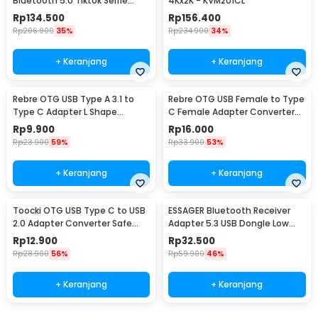
Bluetooth 5.0 Tiktok Selfie
4Kx2K - KVM201CL
Universal iOS Android - D01 Pro
Rp
134.500
Rp
156.400
Rp
206.900
35%
Rp
234.900
34%
+ Keranjang
+ Keranjang
Rebre OTG USB Type A 3.1 to
Rebre OTG USB Female to Type
Type C Adapter L Shape
C Female Adapter Converter
10Gbps 120W - RB15
10Gbps 120W - RB17
Rp
9.900
Rp
16.000
Rp
23.900
59%
Rp
33.900
53%
+ Keranjang
+ Keranjang
Toocki OTG USB Type C to USB
ESSAGER Bluetooth Receiver
2.0 Adapter Converter Safe
Adapter 5.3 USB Dongle Low
Transmission - TZJTCA-XY01
Latency - EBT53-BH01-P
Rp
12.900
Rp
32.500
Rp
28.900
56%
Rp
59.900
46%
+ Keranjang
+ Keranjang