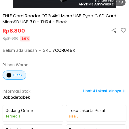
1 / 8
THLE Card Reader OTG 4in1 Micro USB Type C SD Card
MicroSD USB 3.0 - THR4
-
Black
Rp
8.800
Rp
21.900
60
%
Belum ada ulasan
•
SKU
7CCR04BK
Pilihan Warna:
Black
Lihat
4
Lokasi Lainnya
Informasi Stok:
Jabodetabek
Gudang Online
Toko Jakarta Pusat
Tersedia
sisa
5