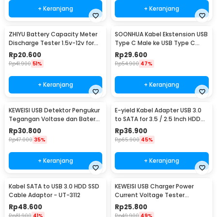
+ Keranjang
+ Keranjang
ZHIYU Battery Capacity Meter
SOONHUA Kabel Ekstension USB
Discharge Tester 1.5v-12v for
Type C Male ke USB Type C
18650 - HW-586
Female 100cm - 8196
Rp
20.600
Rp
29.600
Rp
41.900
51%
Rp
54.900
47%
+ Keranjang
+ Keranjang
KEWEISI USB Detektor Pengukur
E-yield Kabel Adapter USB 3.0
Tegangan Voltase dan Baterai
to SATA for 3.5 / 2.5 Inch HDD
Tester - KWS-V20
SSD 40cm - ZD0004
Rp
30.800
Rp
36.900
Rp
47.000
35%
Rp
65.900
45%
+ Keranjang
+ Keranjang
Kabel SATA to USB 3.0 HDD SSD
KEWEISI USB Charger Power
Cable Adaptor - UT-3112
Current Voltage Tester
Detector 3-20V 0-3A - KWS-
Rp
48.600
Rp
25.800
10VA
Rp
81.900
41%
Rp
49.900
49%