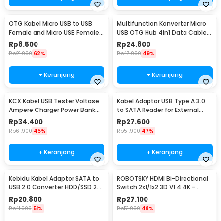
OTG Kabel Micro USB to USB
Multifunction Konverter Micro
Female and Micro USB Female
USB OTG Hub 4in1 Data Cable
18cm - A-UOY-02
& Charge 3 Port - M3H4
Rp
8.500
Rp
24.800
Rp
21.900
62%
Rp
47.900
49%
+ Keranjang
+ Keranjang
KCX Kabel USB Tester Voltase
Kabel Adaptor USB Type A 3.0
Ampere Charger Power Bank
to SATA Reader for External
Voltmeter - KCX-017
HDD SSD - 4071-1097
Rp
34.400
Rp
27.600
Rp
61.900
45%
Rp
51.900
47%
+ Keranjang
+ Keranjang
Kebidu Kabel Adaptor SATA to
ROBOTSKY HDMI Bi-Directional
USB 2.0 Converter HDD/SSD 2.5
Switch 2x1/1x2 3D V1.4 4K -
Inch 30cm - CC017
ACDG0
Rp
20.800
Rp
27.100
Rp
41.900
51%
Rp
51.900
48%