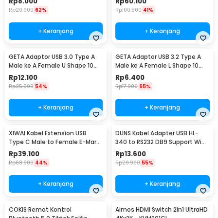
Rp
8.000
Rp
60.100
Rp
20.900
62%
Rp
100.900
41%
+ Keranjang
+ Keranjang
GETA Adaptor USB 3.0 Type A
GETA Adaptor USB 3.2 Type A
Male ke A Female U Shape 10
Male ke A Female L Shape 10
Gbps - G-01
Gbps - G-02
Rp
12.100
Rp
6.400
Rp
25.900
54%
Rp
17.900
65%
+ Keranjang
+ Keranjang
XIWAI Kabel Extension USB
DUNS Kabel Adapter USB HL-
Type C Male to Female E-Mark
340 to RS232 DB9 Support Win7
20Gbps 5A 100W 200cm -
64-bit - D9
Rp
39.100
Rp
13.600
XW32
Rp
68.900
44%
Rp
29.900
55%
+ Keranjang
+ Keranjang
COKIS Remot Kontrol
Aimos HDMI Switch 2in1 UltraHD