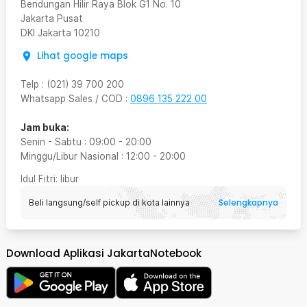
Bendungan Hilir Raya Blok G1 No. 10
Jakarta Pusat
DKI Jakarta
10210
Lihat google maps
Telp
:
(021) 39 700 200
Whatsapp Sales / COD
:
0896 135 222 00
Jam buka:
Senin - Sabtu
:
09:00
-
20:00
Minggu/Libur Nasional
:
12:00
-
20:00
Idul Fitri
: libur
Selengkapnya
Beli langsung/self pickup di kota lainnya
Download Aplikasi JakartaNotebook