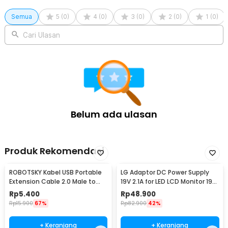
Semua
5
(
0
)
4
(
0
)
3
(
0
)
2
(
0
)
1
(
0
)
Cari Ulasan
Belum ada ulasan
Produk Rekomendasi
ROBOTSKY Kabel USB Portable
LG Adaptor DC Power Supply
Extension Cable 2.0 Male to
19V 2.1A for LED LCD Monitor 19V
Female 29cm - A13
2.1A 40W - ADS-40SI-19-3
Rp
5.400
Rp
48.900
Rp
15.900
67%
Rp
82.900
42%
+ Keranjang
+ Keranjang