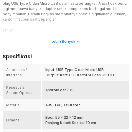
plug USB Type C dan Micro USB dalam satu perangkat. Anda tidak perlu
lagi membawa banyak adapter untuk mengakses berbagai media
penyimpanan. Desain ringkas membuatnya praktis digunakan di rumah,
kantor, maupun saat bepergian.
Fitur
Port Input Lengkap
Lebih Banyak
Card reader ini mendukung pembacaan SD Card, MicroSD (TF), dan
flashdisk USB menggunakan satu perangkat yang praktis. Anda
Spesifikasi
dapat berpindah antar media penyimpanan tanpa harus mengganti
adapter. Solusi ini sangat membantu untuk fotografer, content
creator, pelajar, maupun pekerja yang sering melakukan transfer
Antarmuka /
Input: USB Type C dan Micro USB
data.
Interface
Output: Kartu TF, Kartu SD, dan USB 3.0
Dual Plug Praktis
Kesesuaian
Sambungkan card reader OTG dengan aneka model smartphone
Android dan iOS
Sistem Operasi
dan gadget menggunakan plug Micro USB dan USB Type C. Desain
dual plug memudahkan Anda menghubungkan perangkat tanpa
perlu konverter tambahan. Kompatibel dengan berbagai perangkat
Material
ABS, TPE, Tali Karet
yang mendukung fitur OTG. Anda dapat langsung memindahkan file
dari kartu memori ke smartphone dengan cepat.
Bodi: 55 x 22 x 12 mm
Dimensi
Sistem Plug and Play
Panjang Kabel: Sekitar 10 cm
Hemat waktu transfer file tanpa perlu menginstal aplikasi tambahan.