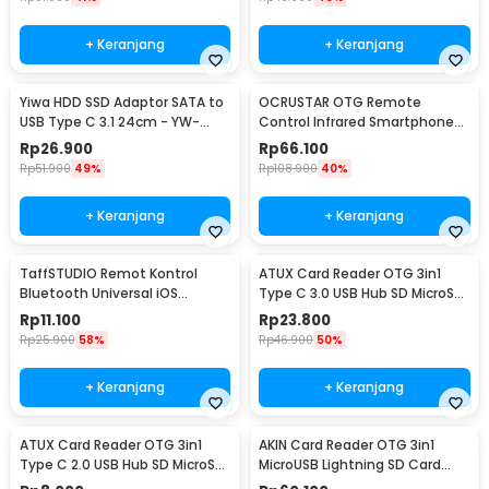
+ Keranjang
+ Keranjang
Yiwa HDD SSD Adaptor SATA to
OCRUSTAR OTG Remote
USB Type C 3.1 24cm - YW-
Control Infrared Smartphone
4072
USB Type C for TV AC - EKX5S-
Rp
26.900
Rp
66.100
T
Rp
51.900
49%
Rp
108.900
40%
+ Keranjang
+ Keranjang
TaffSTUDIO Remot Kontrol
ATUX Card Reader OTG 3in1
Bluetooth Universal iOS
Type C 3.0 USB Hub SD MicroSD
Android Tiktok Selfie - S18
- AT3
Rp
11.100
Rp
23.800
Rp
25.900
58%
Rp
46.900
50%
+ Keranjang
+ Keranjang
ATUX Card Reader OTG 3in1
AKIN Card Reader OTG 3in1
Type C 2.0 USB Hub SD MicroSD
MicroUSB Lightning SD Card
- AT32
MicroSD USB 3.0 - NK303T