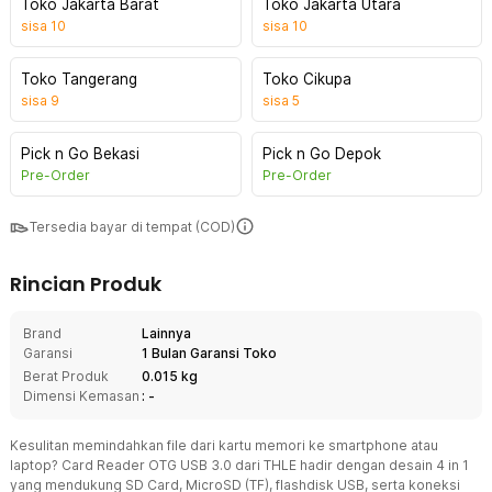
Toko Jakarta Barat
Toko Jakarta Utara
sisa
10
sisa
10
Toko Tangerang
Toko Cikupa
sisa
9
sisa
5
Pick n Go Bekasi
Pick n Go Depok
Pre-Order
Pre-Order
Tersedia bayar di tempat (COD)
Rincian Produk
Brand
Lainnya
Garansi
1 Bulan Garansi Toko
Berat Produk
0.015 kg
Dimensi Kemasan
: -
Kesulitan memindahkan file dari kartu memori ke smartphone atau
laptop? Card Reader OTG USB 3.0 dari THLE hadir dengan desain 4 in 1
yang mendukung SD Card, MicroSD (TF), flashdisk USB, serta koneksi