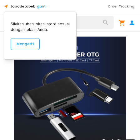
Jabodetabek
ganti
Order Tracking
Alat Kopi
Silakan ubah lokasi store sesuai
dengan lokasi Anda.
Mengerti