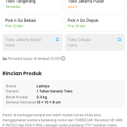
Toko Tangerang
Toko Jakarta Pusat
Tersedia
sisa
5
Pick n Go Bekasi
Pick n Go Depok
Pre-Order
Pre-Order
Toko Jakarta Barat
Toko Cikupa
Habis
Habis
Tersedia bayar di tempat (COD)
Rincian Produk
Brand
Lainnya
Garansi
1 Tahun Garansi Toko
Berat Produk
0.3 kg
Dimensi Kemasan
15
x
10
x
8
cm
Parkir di berbagai tempat kini lebih mudah karea Anda bisa
menggunakan kamera belakang mobil dari THREECAR. Resolusi HD 488
P (NTSC) dan 504 P (PAL) dengan sudut pandang 170° hasilkan video