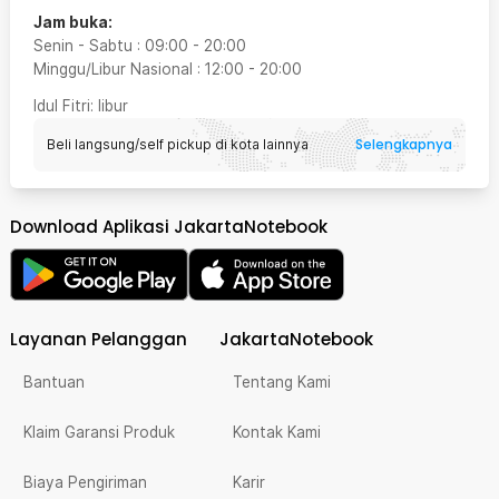
Jam buka:
Senin - Sabtu
:
09:00
-
20:00
Minggu/Libur Nasional
:
12:00
-
20:00
Idul Fitri
: libur
Selengkapnya
Beli langsung/self pickup di kota lainnya
Download Aplikasi JakartaNotebook
Layanan Pelanggan
JakartaNotebook
Bantuan
Tentang Kami
Klaim Garansi Produk
Kontak Kami
Biaya Pengiriman
Karir