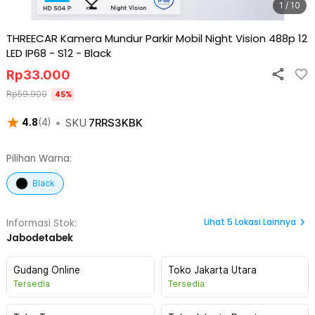
1 / 10
THREECAR Kamera Mundur Parkir Mobil Night Vision 488p 12
LED IP68 - S12
-
Black
Rp
33.000
Rp
59.900
45
%
•
SKU
7RRS3KBK
4.8
(
4
)
Pilihan Warna:
Black
Lihat
5
Lokasi Lainnya
Informasi Stok:
Jabodetabek
Gudang Online
Toko Jakarta Utara
Tersedia
Tersedia