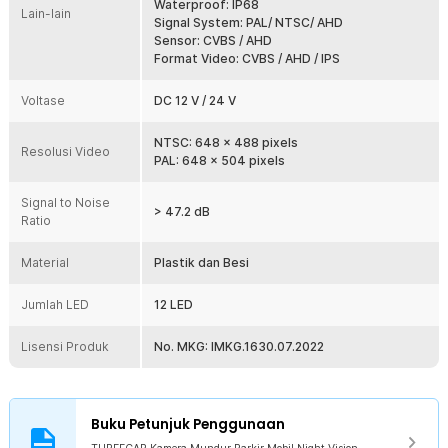
Waterproof: IP68
Pasang di Berbagai Kendaraan
Lain-lain
Signal System: PAL/ NTSC/ AHD
Kmera belakang mobil ini kompatibel dengan berbagai jenis dan
Sensor: CVBS / AHD
model mobil yang menggunakan sistem kelistrikan 12 V dan 24 V.
Format Video: CVBS / AHD / IPS
Cocok untuk bantu proses parkir di mobil hinga truk.
Voltase
DC 12 V / 24 V
Kelengkapan Produk
Rincian yang Anda dapatkan untuk pembelian produk ini:
NTSC: 648 x 488 pixels
Resolusi Video
1 x THREECAR Kamera Mundur Parkir Mobil Night Vision 488p 12
PAL: 648 x 504 pixels
LED IP68 - S12
1 x Kabel RCA Video
Signal to Noise
1 x Kabel Daya DC
> 47.2 dB
Ratio
1 x Set Baut
1 x Panduan Penggunaan
Material
Plastik dan Besi
Jumlah LED
12 LED
Lisensi Produk
No. MKG: IMKG.1630.07.2022
Buku Petunjuk Penggunaan