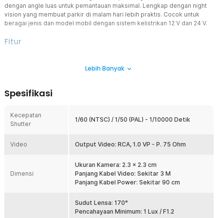
dengan angle luas untuk pemantauan maksimal. Lengkap dengan night
vision yang membuat parkir di malam hari lebih praktis. Cocok untuk
beragai jenis dan model mobil dengan sistem kelistrikan 12 V dan 24 V.
Fitur
Video dan Gambar Jernih
Lebih Banyak
Dibekali kamera berkualitas, kamera belakang mobil THREECAR
dapat merekam video dengan resolusi HD 488 P (NTSC) dan 504 P
(PAL). Sensor CVBS / AHD pastikan video mulus dan bebas lag.
Spesifikasi
Maksimal Jangkau Blind Spot
Sudut pandang 170° bantu jangkau blind spot di belakang mobil
Kecepatan
lebih maksimal. Cocok untuk bantu Anda memarkir kendaraan
1/60 (NTSC) / 1/50 (PAL) - 1/10000 Detik
Shutter
hingga memantau kondisi lalu lintas.
Tetap Jelas di Malam Hari
Video
Output Video: RCA, 1.0 VP - P. 75 Ohm
Fitur night vision memastikan hasil rekaman tetap jelas meski di
kondisi gelap sekalipun. Semakin jelas berkat lighting tambahan 12
Ukuran Kamera: 2.3 x 2.3 cm
lampu LED terang di sekitar lensa.
Dimensi
Panjang Kabel Video: Sekitar 3 M
Proteksi Waterproof
Panjang Kabel Power: Sekitar 90 cm
IP68 membuat kamera belakang mobil waterproof dan tahan debu.
Gunakan untuk menerangi rumah di berbagai cuaca, mulai dari hujan
Sudut Lensa: 170°
hingga panas tanpa masalah.
Pencahayaan Minimum: 1 Lux / F1.2