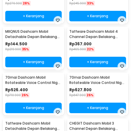
Rp
276.900
28%
Rp
245.900
33%
+ Keranjang
+ Keranjang
MIIQNUS Dashcam Mobil
Taffware Dashcam Mobil 4
Detachable Depan Belakang
Channel Depan Belakang
Triple Camera 1080p - MQ20
Samping WIFI 1080p - MQ60
Rp
144.500
Rp
367.000
Rp
219.900
35%
Rp
465.900
22%
+ Keranjang
+ Keranjang
70mai Dashcam Mobil
70mai Dashcam Mobil
Rotateable Voice Control Night
Rotateable Voice Control Night
Vision 3MP 2K - M310 Pro
Vision 3MP 3K - M310 Pro
Rp
526.400
Rp
627.800
Rp
710.900
26%
Rp
847.900
26%
+ Keranjang
+ Keranjang
Taffware Dashcam Mobil
CHEGIT Dashcam Mobil 3
Detachable Depan Belakang
Channel Depan Belakang