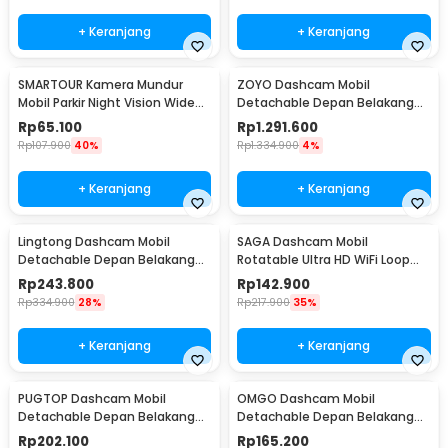
+ Keranjang
+ Keranjang
SMARTOUR Kamera Mundur
ZOYO Dashcam Mobil
Mobil Parkir Night Vision Wide
Detachable Depan Belakang
Angle 488p IP67 - PC1030
Dual Camera 1080p - ZY-10
Rp
65.100
Rp
1.291.600
Rp
107.900
40%
Rp
1.334.900
4%
+ Keranjang
+ Keranjang
Lingtong Dashcam Mobil
SAGA Dashcam Mobil
Detachable Depan Belakang
Rotatable Ultra HD WiFi Loop
Dual Camera 1080p - 2247
Recording 1080p - 101B
Rp
243.800
Rp
142.900
Rp
334.900
28%
Rp
217.900
35%
+ Keranjang
+ Keranjang
PUGTOP Dashcam Mobil
OMGO Dashcam Mobil
Detachable Depan Belakang
Detachable Depan Belakang
Dual Camera 960p - PG32
Triple Camera 3in1 1080p - MG11
Rp
202.100
Rp
165.200