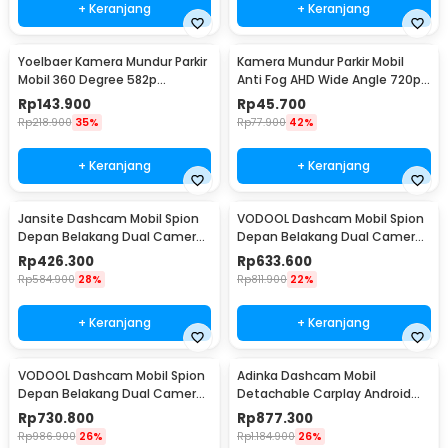
+ Keranjang
+ Keranjang
Yoelbaer Kamera Mundur Parkir
Kamera Mundur Parkir Mobil
Mobil 360 Degree 582p
Anti Fog AHD Wide Angle 720p
Waterproof - GB-412
IP68 - AHD6058
Rp
143.900
Rp
45.700
Rp
218.900
35%
Rp
77.900
42%
+ Keranjang
+ Keranjang
Jansite Dashcam Mobil Spion
VODOOL Dashcam Mobil Spion
Depan Belakang Dual Camera
Depan Belakang Dual Camera
DVR 1080p - T29S
GPS WiFi HDR 2K - V10
Rp
426.300
Rp
633.600
Rp
584.900
28%
Rp
811.900
22%
+ Keranjang
+ Keranjang
VODOOL Dashcam Mobil Spion
Adinka Dashcam Mobil
Depan Belakang Dual Camera
Detachable Carplay Android
GPS WIFI 1080p - V101
Auto Dual Camera 4K - D1026-
Rp
730.800
Rp
877.300
DA
Rp
986.900
26%
Rp
1.184.900
26%