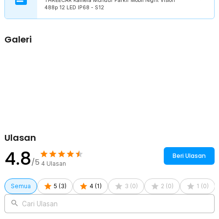
THREECAR Kamera Mundur Parkir Mobil Night Vision
488p 12 LED IP68 - S12
Galeri
Ulasan
4.8
Beri Ulasan
/5
4
Ulasan
Semua
5
(
3
)
4
(
1
)
3
(
0
)
2
(
0
)
1
(
0
)
Cari Ulasan