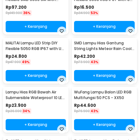
Remote
Controller 1M - SMD2835
Rp
97.200
Rp
16.500
Rp
149.900
36%
Rp
34.900
53%
+ Keranjang
+ Keranjang
MALITAI Lampu LED Strip DIY
SMD Lampu Hias Gantung
Flexible 5050 RGB IP67 with USB
String Lights Meteor Rain Cool
Controller 2M - SMD2835
White 30cm 8 PCS
Rp
24.800
Rp
42.200
Rp
47.900
49%
Rp
73.900
43%
+ Keranjang
+ Keranjang
Lampu Hias RGB Bawah Air
WuFang Lampu Balon LED RGB
Submersible Waterproof 10 LED
Multifungsi 50 PCS - XX50
with Remote - 13017
Rp
23.900
Rp
44.600
Rp
36.000
34%
Rp
76.900
43%
+ Keranjang
+ Keranjang