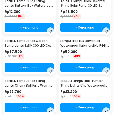
TaffLED Lampu Hias String
TaffLED Lampu Hias Dekorasi
Lights Battery Box Waterproof
String Solar Panel 30 LED 8
50 LED 5M - G5
Mode 6.5M - 896
Rp
12.300
Rp
43.800
Rp
27.900
56%
Rp
75.900
43%
+ Keranjang
+ Keranjang
TaffLED Lampu Hias Gorden
Lampu Hias LED Bawah Air
String Lights 3x3M 300 LED Cool
Waterproof Submersible RGB 2
White 18W - 300L
PCS with Remote - 13017
Rp
57.500
Rp
50.200
Rp
96.900
41%
Rp
86.900
43%
+ Keranjang
+ Keranjang
TaffLED Lampu Hias String
ANBLUB Lampu Hias Tumblr
Lights Cherry Ball Fairy Warm
String Lights Clip Waterproof
White 5M - LY20W
20 LED 2M - 0606
Rp
22.700
Rp
23.200
Rp
44.900
50%
Rp
45.900
50%
+ Keranjang
+ Keranjang