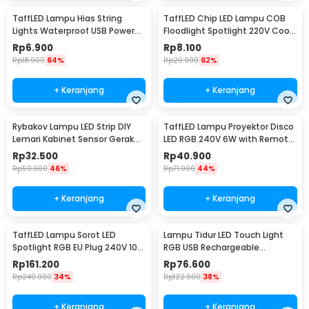
TaffLED Lampu Hias String
TaffLED Chip LED Lampu COB
Lights Waterproof USB Power
Floodlight Spotlight 220V Cool
50 LED 5M - SZ
White 6000K 50W - COB4060-
Rp
6.900
Rp
8.100
AC220-50
Rp
18.900
64%
Rp
20.900
62%
+ Keranjang
+ Keranjang
Rybakov Lampu LED Strip DIY
TaffLED Lampu Proyektor Disco
Lemari Kabinet Sensor Gerak
LED RGB 240V 6W with Remote
4.5W 1M - 2835
Control - CY-LV-RG
Rp
32.500
Rp
40.900
Rp
59.900
46%
Rp
71.900
44%
+ Keranjang
+ Keranjang
TaffLED Lampu Sorot LED
Lampu Tidur LED Touch Light
Spotlight RGB EU Plug 240V 10W
RGB USB Rechargeable
- L18RG
1500mAh 5V 3W - F8-1
Rp
161.200
Rp
76.600
Rp
240.900
34%
Rp
122.900
38%
+ Keranjang
+ Keranjang