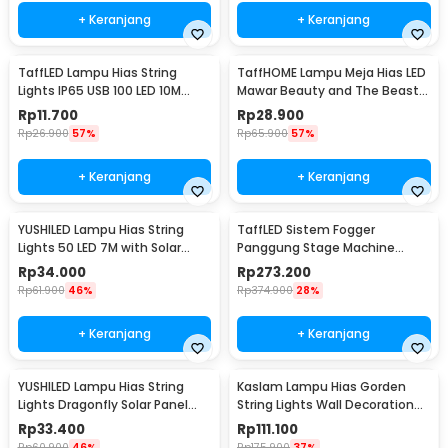
+ Keranjang
+ Keranjang
TaffLED Lampu Hias String
TaffHOME Lampu Meja Hias LED
Lights IP65 USB 100 LED 10M
Mawar Beauty and The Beast
Warm White - TDC-01
Warm White - AC01
Rp
11.700
Rp
28.900
Rp
26.900
57%
Rp
65.900
57%
+ Keranjang
+ Keranjang
YUSHILED Lampu Hias String
TaffLED Sistem Fogger
Lights 50 LED 7M with Solar
Panggung Stage Machine
Panel - M072
Ejector with RGB LED - KY-
Rp
34.000
Rp
273.200
LED500
Rp
61.900
46%
Rp
374.900
28%
+ Keranjang
+ Keranjang
YUSHILED Lampu Hias String
Kaslam Lampu Hias Gorden
Lights Dragonfly Solar Panel
String Lights Wall Decoration
IP65 8 Modes 20 LED - M088
18W 3x3M 320 LED - S-32
Rp
33.400
Rp
111.100
Rp
60.900
46%
Rp
175.900
37%