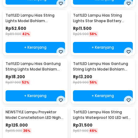
TaffLED Lampu Hias String
TaffLED Lampu Hias String
Lights Model Bohlam
Lights Star Shape Battery
Waterproof 20 LED 5M - PD039
Power 20 LED 3M - 2G11
Rp
52.600
Rp
11.500
Rp
89.900
42%
Rp
26.900
58%
+ Keranjang
+ Keranjang
TaffLED Lampu Hias Gantung
TaffLED Lampu Hias Gantung
String Lights Model Bohlam
String Lights Model Bohlam
Mini Waterproof 6M - ZYD0931
Mini Waterproof 3M - ZYD0931
Rp
18.200
Rp
13.200
Rp
37.900
52%
Rp
29.900
56%
+ Keranjang
+ Keranjang
NEWSTYLE Lampu Proyektor
TaffLED Lampu Hias String
Model Constellation LED Night
Lights Waterproof 100 LED with
Light 3W 5V - NL-USB
Solar Panel - M071
Rp
126.000
Rp
31.500
Rp
195.900
36%
Rp
57.900
46%