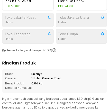
Pick n Go Bekasi
Pick n Go Depok
Pre-Order
Pre-Order
Toko Jakarta Pusat
Toko Jakarta Utara
Habis
Habis
Toko Tangerang
Toko Cikupa
Habis
Habis
Tersedia bayar di tempat (COD)
Rincian Produk
Brand
Lainnya
Garansi
1 Bulan Garansi Toko
Berat Produk
0.04 kg
Dimensi Kemasan
: -
Ingin menambah sensasi yang berbeda pada lampu LED strip? Gunakan
controller dari Tightsen yang satu ini! Dilengkapi sensor suara yang
berguna agar lampu LED strip dapat berkedap-kedip menyesuaikan