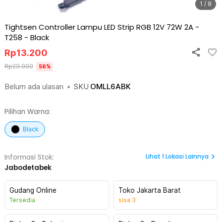
1 / 8
Tightsen Controller Lampu LED Strip RGB 12V 72W 2A -
T258
-
Black
Rp
13.200
Rp
29.900
56
%
Belum ada ulasan
•
SKU
OMLL6ABK
Pilihan Warna:
Black
Lihat
1
Lokasi Lainnya
Informasi Stok:
Jabodetabek
Gudang Online
Toko Jakarta Barat
Tersedia
sisa
3