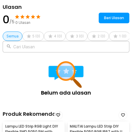
Ulasan
0
Beri Ulasan
/5
0
Ulasan
Semua
5
(
0
)
4
(
0
)
3
(
0
)
2
(
0
)
1
(
0
)
Cari Ulasan
Belum ada ulasan
Produk Rekomendasi
Lampu LED Strip RGB Light DIY
MALITAI Lampu LED Strip DIY
Flexible SMD 5050 5M with
Flexible 5050 RGB IP67 with USB