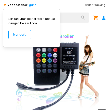
Jabodetabek
ganti
Order Tracking
Alat Kopi
Silakan ubah lokasi store sesuai
dengan lokasi Anda.
Mengerti