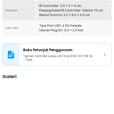
Kelengkapan Produk
IR Controller: 3.5 x 2 x 5 cm
Dimensi
Rincian yang Anda dapatkan untuk pembelian produk ini:
Panjang Kabel IR Controller: Sekitar 10 cm
Remot Kontrol: 5.2 x 8.5 x 0.5 cm
1 x Tightsen Controller Lampu LED Strip RGB 12V 72W 2A - T258
1 x Remot Kontrol
1 x Baterai CR2025 (Sudah Termasuk dan Terpasang)
Tipe Port LED: 4 Pin Female
Lain-lain
Ukuran Plug DC: 5.5 x 2.5 mm
Buku Petunjuk Penggunaan
Tightsen Controller Lampu LED Strip RGB 12V 72W 2A
- T258
Galeri