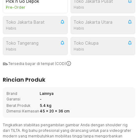
Pick n Go Depok
Toko Jakarta Pusat
Pre-Order
Habis
Toko Jakarta Barat
Toko Jakarta Utara
Habis
Habis
Toko Tangerang
Toko Cikupa
Habis
Habis
Tersedia bayar di tempat (COD)
Rincian Produk
Brand
Lainnya
Garansi
-
Berat Produk
5.4 kg
Dimensi Kemasan
45
x
20
x
36
cm
Tingkatkan stabilitas pengambilan gambar Anda dengan shoulder rig
dari TILTA. Rig bahu profesional yang dirancang untuk para videografer
modern yang membutuhkan mobilitas tinggi tanpa mengorbankan