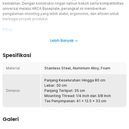
kestabilan. Dengan konstruksi ringan namun kokoh serta kompatibilitas
universal melalui ARCA Baseplate, perangkat ini memberikan
pengalaman shooting yang lebih stabil, ergonomis, dan efisien untuk
berbagai proyek produksi.
Fitur
Dukungan Stabil dan Fleksibel
Lebih Banyak
Shoulder rig TILTA memungkinkan Anda memasang kamera
menggunakan dua standar plate paling populer, Manfrotto dan
Spesifikasi
ARCA. Dengan two-in-one Manfrotto/ARCA plate yang sudah
termasuk, Anda dapat berpindah antar sistem dengan mudah tanpa
mengganti setup. Baseplate-nya juga dapat dilepas, memberi
Material
Stainless Steel, Aluminium Alloy, Foam
kebebasan memasang baseplate atau dovetail lain melalui ulir 1/4
Inch.
Panjang Keseluruhan: Hingga 80 cm
Adjustable untuk Ergonomi Terbaik
Lebar: 30 cm
Dimensi
Menghadirkan rosette arms yang dapat diperpanjang dan diatur
Panjang Terlipat: 35 cm
sudutnya, memungkinkan Anda menyesuaikan posisi dan panjang
Mounting Thread: 1/4 Inch dan 3/8 Inch
grip sesuai gaya pengoperasian Anda. Baik saat berjalan, mengikuti
Tas Penyimpanan: 41 x 12.5 x 33 cm
objek, atau mengambil gambar dalam durasi lama, grip yang dapat
disesuaikan memberi kenyamanan yang konsisten di berbagai
posisi.
Galeri
Mounting untuk Monitor Eksternal