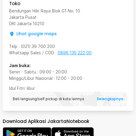
Toko
Bendungan Hilir Raya Blok G1 No. 10
Jakarta Pusat
DKI Jakarta
10210
Lihat google maps
Telp
:
(021) 39 700 200
Whatsapp Sales / COD
:
0896 135 222 00
Jam buka:
Senin - Sabtu
:
09:00
-
20:00
Minggu/Libur Nasional
:
12:00
-
20:00
Idul Fitri
: libur
Selengkapnya
Beli langsung/self pickup di kota lainnya
Download Aplikasi JakartaNotebook