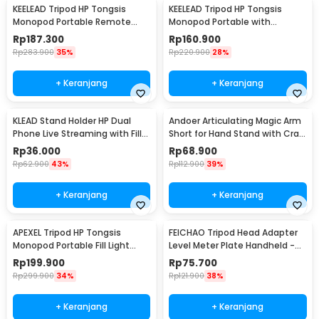
KEELEAD Tripod HP Tongsis
KEELEAD Tripod HP Tongsis
Monopod Portable Remote
Monopod Portable with
Bluetooth Fill Light - L16
Remote Bluetooth - L16
Rp
187.300
Rp
160.900
Rp
283.900
35%
Rp
220.900
28%
+ Keranjang
+ Keranjang
KLEAD Stand Holder HP Dual
Andoer Articulating Magic Arm
Phone Live Streaming with Fill
Short for Hand Stand with Crab
Light 15.5cm - XXFT001
Clamp - S-070
Rp
36.000
Rp
68.900
Rp
62.900
43%
Rp
112.900
39%
+ Keranjang
+ Keranjang
APEXEL Tripod HP Tongsis
FEICHAO Tripod Head Adapter
Monopod Portable Fill Light
Level Meter Plate Handheld -
Screw 1/4 Inch - APL-JJ077FL
FC975
Rp
199.900
Rp
75.700
Rp
299.900
34%
Rp
121.900
38%
+ Keranjang
+ Keranjang