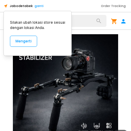
Jabodetabek
ganti
Order Tracking
Alat Kopi
Silakan ubah lokasi store sesuai
dengan lokasi Anda.
Mengerti