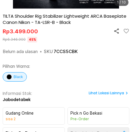
1 / 10
TILTA Shoulder Rig Stabilizer Lightweight ARCA Baseplate
Canon Nikon - TA-LSR-B
-
Black
Rp
3.499.000
Rp
6.346.900
45
%
Belum ada ulasan
•
SKU
7CCS5CBK
Pilihan Warna:
Black
Lihat
Lokasi Lainnya
Informasi Stok:
Jabodetabek
Gudang Online
Pick n Go Bekasi
sisa
2
Pre-Order