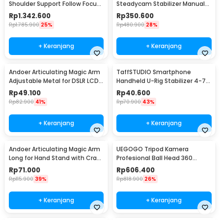
Shoulder Support Follow Focus
Steadycam Stabilizer Manual
- D221
Kamera DSLR GoPro - S60
Rp
1.342.600
Rp
350.600
Rp
1.785.900
25%
Rp
480.900
28%
+ Keranjang
+ Keranjang
Andoer Articulating Magic Arm
TaffSTUDIO Smartphone
Adjustable Metal for DSLR LCD
Handheld U-Rig Stabilizer 4-7
Flash - S-069
Inch - BY-MM1
Rp
49.100
Rp
40.600
Rp
82.900
41%
Rp
70.900
43%
+ Keranjang
+ Keranjang
Andoer Articulating Magic Arm
UEGOGO Tripod Kamera
Long for Hand Stand with Crab
Profesional Ball Head 360
Clamp - JT10002
Panoramic Monopod 2.05M -
Rp
71.000
Rp
606.400
C11
Rp
115.900
39%
Rp
818.900
26%
+ Keranjang
+ Keranjang