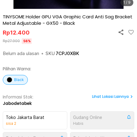
1 / 9
TINYSOME Holder GPU VGA Graphic Card Anti Sag Bracket
Metal Adjustable - GX50
-
Black
Rp
12.400
Rp
27.900
56
%
Belum ada ulasan
•
SKU
7CPJ0XBK
Pilihan Warna:
Black
Lihat
Lokasi Lainnya
Informasi Stok:
Jabodetabek
Toko Jakarta Barat
Gudang Online
sisa
2
Habis