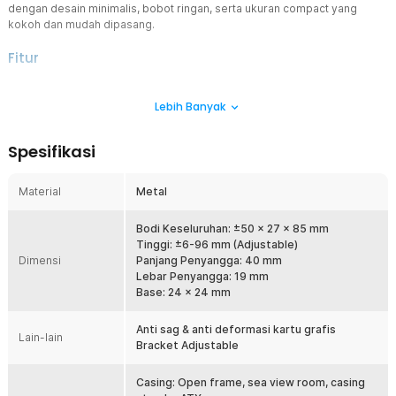
dengan desain minimalis, bobot ringan, serta ukuran compact yang
kokoh dan mudah dipasang.
Fitur
Perlindungan Maksimal dari GPU Sag dan Deformasi
Lebih Banyak
GPU yang melengkung bukan sekadar masalah estetika tekanan
berkepanjangan pada slot PCIe bisa menyebabkan koneksi
longgar dan kerusakan permanen. Graphic card holder ini
Spesifikasi
menopang bobot GPU secara merata sehingga posisinya tetap
lurus dan stabil, mencegah sag sekaligus melindungi motherboard
dari tekanan mekanis jangka panjang.
Material
Metal
Desain Teleskopik Praktis
Kemudahan pemasangan jadi nilai tambah utama. Berkat desain
Bodi Keseluruhan: ±50 x 27 x 85 mm
teleskopik dengan sistem sambungan magnetik, Anda tidak perlu
Tinggi: ±6-96 mm (Adjustable)
Dimensi
repot menggunakan alat tambahan. Cukup tempelkan bracket pada
Panjang Penyangga: 40 mm
casing, dan kartu grafis Anda akan langsung mendapatkan
Lebar Penyangga: 19 mm
dukungan maksimal.
Base: 24 x 24 mm
Material Premium Tahan Lama
Anti sag & anti deformasi kartu grafis
Dibuat dari material metal premium, bracket ini memiliki ketahanan
Lain-lain
Bracket Adjustable
luar biasa sekaligus tampilan futuristik yang mempercantik build PC
Anda. Kombinasi kekuatan dan estetika menjadikannya pilihan tepat
bagi gamer maupun profesional.
Casing: Open frame, sea view room, casing