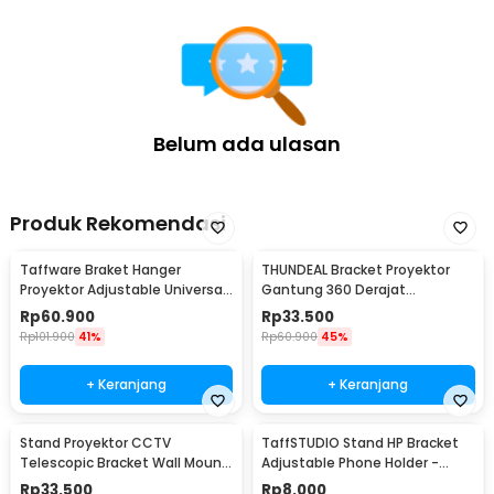
Rincian yang Anda dapatkan untuk pembelian produk ini:
1 x TINYSOME Holder GPU VGA Graphic Card Anti Sag Bracket
Metal Adjustable - GX50
2 x Baut
2 x Sekrup
2 x Bantalan EVA (1 Sudah Terpasang)
Belum ada ulasan
Produk Rekomendasi
Taffware Braket Hanger
THUNDEAL Bracket Proyektor
Proyektor Adjustable Universal
Gantung 360 Derajat
Bracket - NB-P1
Adjustable 10kg - PH45
Rp
60.900
Rp
33.500
Rp
101.900
41%
Rp
60.900
45%
+ Keranjang
+ Keranjang
Stand Proyektor CCTV
TaffSTUDIO Stand HP Bracket
Telescopic Bracket Wall Mount
Adjustable Phone Holder -
Ball Head - FT-810
H120-B
Rp
33.500
Rp
8.000