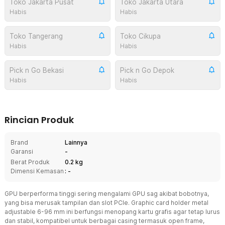
Toko Jakarta Pusat
Toko Jakarta Utara
Habis
Habis
Toko Tangerang
Toko Cikupa
Habis
Habis
Pick n Go Bekasi
Pick n Go Depok
Habis
Habis
Rincian Produk
Brand
Lainnya
Garansi
-
Berat Produk
0.2 kg
Dimensi Kemasan
: -
GPU berperforma tinggi sering mengalami GPU sag akibat bobotnya,
yang bisa merusak tampilan dan slot PCIe. Graphic card holder metal
adjustable 6-96 mm ini berfungsi menopang kartu grafis agar tetap lurus
dan stabil, kompatibel untuk berbagai casing termasuk open frame,