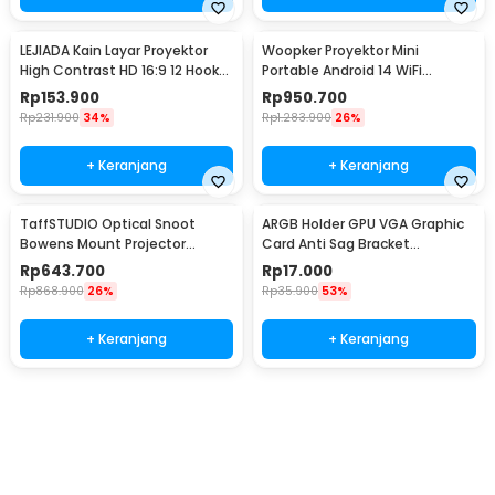
LEJIADA Kain Layar Proyektor
Woopker Proyektor Mini
High Contrast HD 16:9 12 Hooks
Portable Android 14 WiFi
150 Inch - LJ03
Bluetooth 330 ANSI - HY260Pro
Rp
153.900
Rp
950.700
Rp
231.900
34%
Rp
1.283.900
26%
+ Keranjang
+ Keranjang
TaffSTUDIO Optical Snoot
ARGB Holder GPU VGA Graphic
Bowens Mount Projector
Card Anti Sag Bracket
Cahaya 35 Set Foto Pro - MM-
Adjustable - GX80
Rp
643.700
Rp
17.000
06 PRO
Rp
868.900
26%
Rp
35.900
53%
+ Keranjang
+ Keranjang
Beli Sekarang