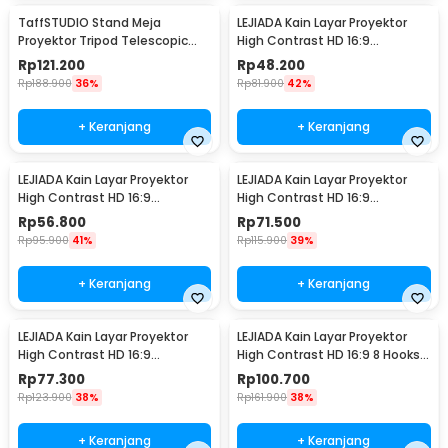
TaffSTUDIO Stand Meja
LEJIADA Kain Layar Proyektor
Proyektor Tripod Telescopic
High Contrast HD 16:9
Adjustable 360 - SPS-502M
Polyester 6 Hooks 60 Inch - LJ01
Rp
121.200
Rp
48.200
Rp
188.900
36%
Rp
81.900
42%
+ Keranjang
+ Keranjang
LEJIADA Kain Layar Proyektor
LEJIADA Kain Layar Proyektor
High Contrast HD 16:9
High Contrast HD 16:9
Polyester 6 Hooks 72 Inch - LJ01
Polyester 6 Hooks 84 Inch - LJ01
Rp
56.800
Rp
71.500
Rp
95.900
41%
Rp
115.900
39%
+ Keranjang
+ Keranjang
LEJIADA Kain Layar Proyektor
LEJIADA Kain Layar Proyektor
High Contrast HD 16:9
High Contrast HD 16:9 8 Hooks
Polyester 6 Hooks 100 Inch -
120 Inch - LJ02
Rp
77.300
Rp
100.700
LJ01
Rp
123.900
38%
Rp
161.900
38%
+ Keranjang
+ Keranjang