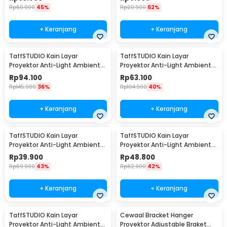
Rp
60.900
45%
Rp
20.900
62%
+ Keranjang
+ Keranjang
TaffSTUDIO Kain Layar
TaffSTUDIO Kain Layar
Proyektor Anti-Light Ambient
Proyektor Anti-Light Ambient
Screen Curtain 16:9 133 Inch -
Screen Curtain 16:9 100 Inch -
Rp
94.100
Rp
63.100
L21
L21
Rp
145.900
36%
Rp
104.900
40%
+ Keranjang
+ Keranjang
TaffSTUDIO Kain Layar
TaffSTUDIO Kain Layar
Proyektor Anti-Light Ambient
Proyektor Anti-Light Ambient
Screen Curtain 16:9 72 Inch -
Screen Curtain 16:9 84 Inch -
Rp
39.900
Rp
48.800
L21
L21
Rp
69.900
43%
Rp
82.900
42%
+ Keranjang
+ Keranjang
TaffSTUDIO Kain Layar
Cewaal Bracket Hanger
Proyektor Anti-Light Ambient
Proyektor Adjustable Braket