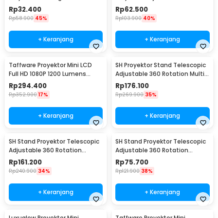
Screen Curtain 16:9 60 Inch -
Universal - NB-P7
Rp
32.400
Rp
62.500
L21
Rp
58.900
45%
Rp
103.900
40%
+ Keranjang
+ Keranjang
Taffware Proyektor Mini LCD
SH Proyektor Stand Telescopic
Full HD 1080P 1200 Lumens
Adjustable 360 Rotation Multi
Home Theater - M24
Angle - SH-04
Rp
294.400
Rp
176.100
Rp
352.900
17%
Rp
269.900
35%
+ Keranjang
+ Keranjang
SH Stand Proyektor Telescopic
SH Stand Proyektor Telescopic
Adjustable 360 Rotation
Adjustable 360 Rotation
Projector Base 85-125cm - SH-
Projector Base Panjang 25-
Rp
161.200
Rp
75.700
05
40cm - SH-05
Rp
240.900
34%
Rp
121.900
38%
+ Keranjang
+ Keranjang
Luxuglow Proyektor Mini
Taffware Proyektor Mini