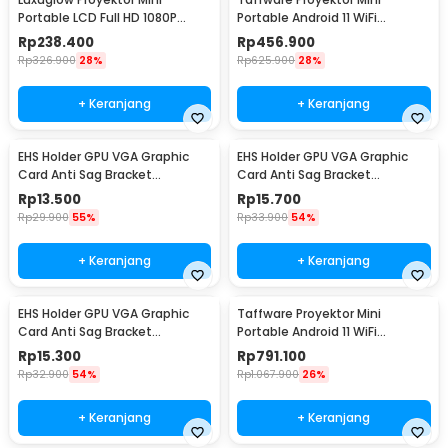
Portable LCD Full HD 1080P
Portable Android 11 WiFi
Built-in Speaker - YT200
Bluetooth 200 ANSI - HY300
Rp
238.400
Rp
456.900
Rp
326.900
28%
Rp
625.900
28%
+ Keranjang
+ Keranjang
EHS Holder GPU VGA Graphic
EHS Holder GPU VGA Graphic
Card Anti Sag Bracket
Card Anti Sag Bracket
Teleskopik Magnetic 25–
Teleskopik Magnetic 50–
Rp
13.500
Rp
15.700
50mm - GX30
75mm - GX30
Rp
29.900
55%
Rp
33.900
54%
+ Keranjang
+ Keranjang
EHS Holder GPU VGA Graphic
Taffware Proyektor Mini
Card Anti Sag Bracket
Portable Android 11 WiFi
Teleskopik Magnetic 75–
Bluetooth 720P - HY320
Rp
15.300
Rp
791.100
120mm - GX30
Rp
32.900
54%
Rp
1.067.900
26%
+ Keranjang
+ Keranjang