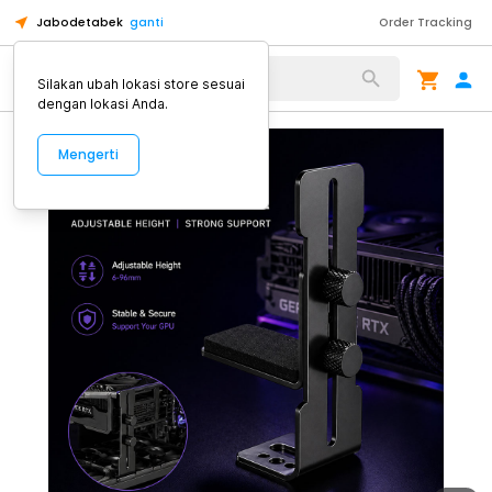
Jabodetabek
ganti
Order Tracking
Alat Kopi
Silakan ubah lokasi store sesuai
dengan lokasi Anda.
Mengerti