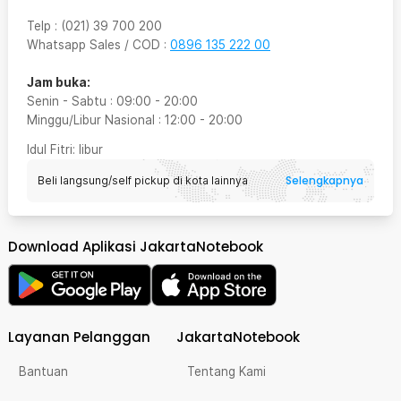
Telp
:
(021) 39 700 200
Whatsapp Sales / COD
:
0896 135 222 00
Jam buka:
Senin - Sabtu
:
09:00
-
20:00
Minggu/Libur Nasional
:
12:00
-
20:00
Idul Fitri
: libur
Selengkapnya
Beli langsung/self pickup di kota lainnya
Download Aplikasi JakartaNotebook
Layanan Pelanggan
JakartaNotebook
Bantuan
Tentang Kami