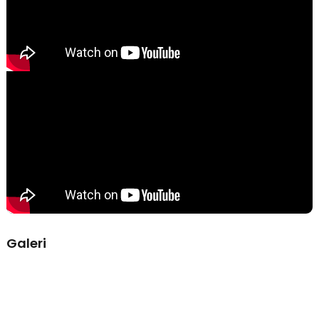
Kelengkapan Produk
Rincian yang Anda dapatkan untuk pembelian produk ini:
1 x Tirol Kaca Spion Bayi Rear View Baby Passenger Mirror -
T226
1 x Suction Cup
1 x Klip Penjepit
Galeri