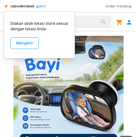
Jabodetabek
ganti
Order Tracking
Alat Kopi
Silakan ubah lokasi store sesuai
dengan lokasi Anda.
Mengerti