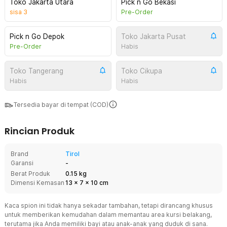
Toko Jakarta Utara
Pick n Go Bekasi
sisa
3
Pre-Order
Pick n Go Depok
Toko Jakarta Pusat
Pre-Order
Habis
Toko Tangerang
Toko Cikupa
Habis
Habis
Tersedia bayar di tempat (COD)
Rincian Produk
Brand
Tirol
Garansi
-
Berat Produk
0.15 kg
Dimensi Kemasan
13
x
7
x
10
cm
Kaca spion ini tidak hanya sekadar tambahan, tetapi dirancang khusus
untuk memberikan kemudahan dalam memantau area kursi belakang,
terutama jika Anda memiliki bayi atau anak-anak yang duduk di sana.