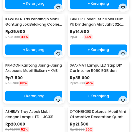
+ Keranjang
+ Keranjang
KAWOSEN Tas Pendingin Mobil
KARLOR Cover Setir Mobil Kulit
Gantung Jok Belakang Cooler
PU DIY dengan Alat Jahit 32cm
Organizer 9L - ST-F38
- V10
Rp
25.600
Rp
14.600
Rp
48.900
48%
Rp
31.900
55%
+ Keranjang
+ Keranjang
KKMOON Kantong Jaring-Jaring
SAARMAT Lampu LED Strip DIY
Aksesoris Mobil 19x8cm - KMS-
Car Interior 5050 RGB dan
6888
Remot Kontrol - APWD1
Rp
7.500
Rp
35.000
Rp
19.900
63%
Rp
62.900
45%
+ Keranjang
+ Keranjang
ASHIRAY Tray Asbak Mobil
OTOHEROES Dekorasi Mobil Mini
dengan Lampu LED - JC331
Otomotive Decoration Quartz
Clock - Q194
Rp
20.000
Rp
21.600
Rp
40.900
52%
Rp
42.900
50%