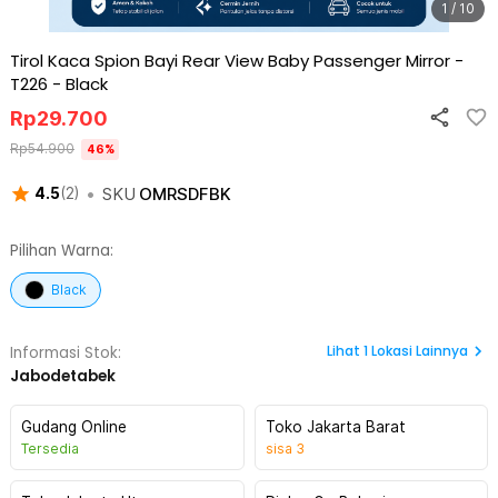
1 / 10
Tirol Kaca Spion Bayi Rear View Baby Passenger Mirror -
T226
-
Black
Rp
29.700
Rp
54.900
46
%
•
SKU
OMRSDFBK
4.5
(
2
)
Pilihan Warna:
Black
Lihat
1
Lokasi Lainnya
Informasi Stok:
Jabodetabek
Gudang Online
Toko Jakarta Barat
Tersedia
sisa
3