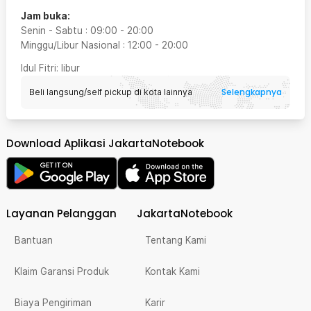
Jam buka:
Senin - Sabtu
:
09:00
-
20:00
Minggu/Libur Nasional
:
12:00
-
20:00
Idul Fitri
: libur
Selengkapnya
Beli langsung/self pickup di kota lainnya
Download Aplikasi JakartaNotebook
Layanan Pelanggan
JakartaNotebook
Bantuan
Tentang Kami
Klaim Garansi Produk
Kontak Kami
Biaya Pengiriman
Karir