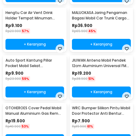
Hengtu Car Air Vent Drink
MALUOKASA Jaring Pengaman
Holder Tempat Minuman
Bagasi Mobil Car Trunk Cargo
Kaleng Mobil - KMS-53
Net 120x40cm - QM4051
Rp
9.100
Rp
36.900
Rp
20.900
57%
Rp
65.900
45%
+ Keranjang
+ Keranjang
Auto Sport Kantung Pillar
JIUWAN Antena Mobil Pendek
Pocket Mobil Sekat
12cm Aluminium Universal FM
Penyimpanan Barang - KMS-
AM Ulir M5 M6 - W2C
Rp
9.900
Rp
19.200
933
Rp
23.900
59%
Rp
38.900
51%
+ Keranjang
+ Keranjang
OTOHEROES Cover Pedal Mobil
WRC Bumper Silikon Pintu Mobil
Manual Aluminium Gas Rem
Door Protector Anti Bentur
Kopling Universal - XB-373
Gores 4 PCS - HT-0010
Rp
19.600
Rp
7.900
Rp
40.900
53%
Rp
19.900
61%