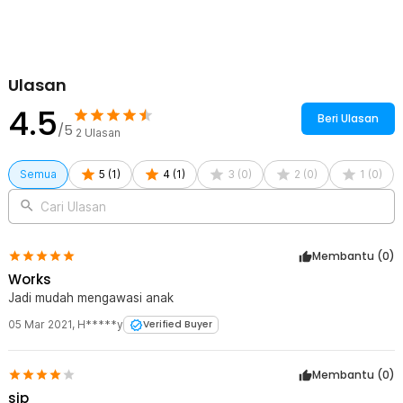
Ulasan
4.5
Beri Ulasan
/5
2
Ulasan
Semua
5
(
1
)
4
(
1
)
3
(
0
)
2
(
0
)
1
(
0
)
Cari Ulasan
Membantu (
0
)
Works
Jadi mudah mengawasi anak
05 Mar 2021
,
H*****y
Verified Buyer
Membantu (
0
)
sip