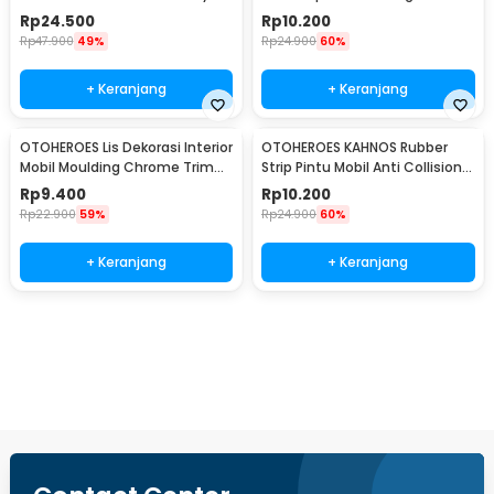
Belt Extender - 2104
30 cm
Rp
24.500
Rp
10.200
Rp
47.900
49%
Rp
24.900
60%
+ Keranjang
+ Keranjang
OTOHEROES Lis Dekorasi Interior
OTOHEROES KAHNOS Rubber
Mobil Moulding Chrome Trim
Strip Pintu Mobil Anti Collision
Strip 4M - C3578
Protection Panjang 5M -
Rp
9.400
Rp
10.200
QW556
Rp
22.900
59%
Rp
24.900
60%
+ Keranjang
+ Keranjang
Beli Sekarang