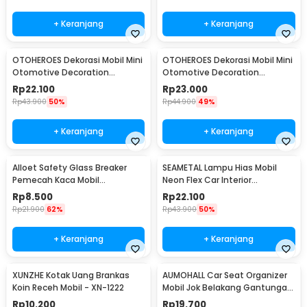
+ Keranjang
+ Keranjang
OTOHEROES Dekorasi Mobil Mini
OTOHEROES Dekorasi Mobil Mini
Otomotive Decoration
Otomotive Decoration
Hygrometer - Q194
Thermometer - Q194
Rp
22.100
Rp
23.000
Rp
43.900
50%
Rp
44.900
49%
+ Keranjang
+ Keranjang
Alloet Safety Glass Breaker
SEAMETAL Lampu Hias Mobil
Pemecah Kaca Mobil
Neon Flex Car Interior
Multifungsi - OD-0173
Cigarette Plug 12V 3M - TB307
Rp
8.500
Rp
22.100
Rp
21.900
62%
Rp
43.900
50%
+ Keranjang
+ Keranjang
XUNZHE Kotak Uang Brankas
AUMOHALL Car Seat Organizer
Koin Receh Mobil - XN-1222
Mobil Jok Belakang Gantungan
Barang Tisu - 0706
Rp
10.200
Rp
19.700