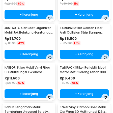
Rp
24.900
60%
Rp
39.900
51%
+ Keranjang
+ Keranjang
JUSTAUTO Car Seat Organizer
SAMURAI Stiker Carbon Fiber
Mobil Jok Belakang Gantungan
Anti Collision Strip Bumper
Barang Tisu - Z-354
Mobil 2.5M - TY354
Rp
51.700
Rp
36.600
Rp
88.900
42%
Rp
65.900
45%
+ Keranjang
+ Keranjang
KARLOR Stiker Mobil Vinyl Fiber
TaffPACK Stiker Reflektif Mobil
5D Multifungsi 152x10cm -
Motor Motif Sarang Lebah 300 x
TAA749
5 CM - ZA5800
Rp
11.600
Rp
6.400
Rp
26.900
57%
Rp
17.900
65%
+ Keranjang
+ Keranjang
Sabuk Pengaman Mobil
Stiker Vinyl Carbon Fiber Mobil
Tambahan Universal Safety
Car Wrap 3D Multifungsi 126 x