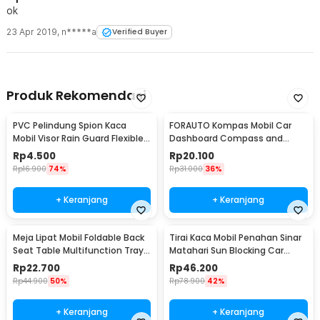
ok
23 Apr 2019
,
n*****a
Verified Buyer
Produk Rekomendasi
PVC Pelindung Spion Kaca
FORAUTO Kompas Mobil Car
Mobil Visor Rain Guard Flexible 2
Dashboard Compass and
PCS - BH030
Thermometer - C288-5
Rp
4.500
Rp
20.100
Rp
16.900
74%
Rp
31.000
36%
+ Keranjang
+ Keranjang
Meja Lipat Mobil Foldable Back
Tirai Kaca Mobil Penahan Sinar
Seat Table Multifunction Tray -
Matahari Sun Blocking Car
JH-924
Curtain 2 PCS - 851
Rp
22.700
Rp
46.200
Rp
44.900
50%
Rp
78.900
42%
+ Keranjang
+ Keranjang