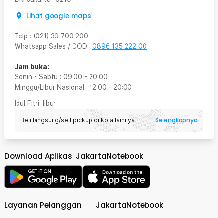
Lihat google maps
Telp
:
(021) 39 700 200
Whatsapp Sales / COD
:
0896 135 222 00
Jam buka:
Senin - Sabtu
:
09:00
-
20:00
Minggu/Libur Nasional
:
12:00
-
20:00
Idul Fitri
: libur
Selengkapnya
Beli langsung/self pickup di kota lainnya
Download Aplikasi JakartaNotebook
Layanan Pelanggan
JakartaNotebook