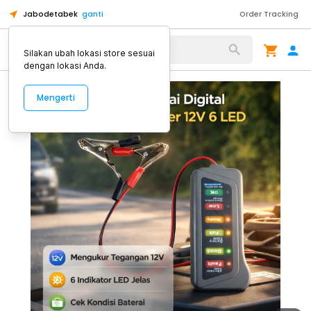
Jabodetabek
ganti
Order Tracking
Alat Kopi
Silakan ubah lokasi store sesuai
dengan lokasi Anda.
Mengerti