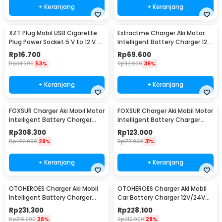
+ Keranjang
+ Keranjang
XZT Plug Mobil USB Cigarette
Extractme Charger Aki Motor
Plug Power Socket 5 V to 12 V -
Intelligent Battery Charger 12V
XZT0017
2A - H-2
Rp
16.700
Rp
69.600
Rp
34.900
53%
Rp
113.900
39%
+ Keranjang
+ Keranjang
FOXSUR Charger Aki Mobil Motor
FOXSUR Charger Aki Mobil Motor
Intelligent Battery Charger
Intelligent Battery Charger
12V/24V 12A - FBC122412D
6V/12V 2A - FBC061202D
Rp
308.300
Rp
123.000
Rp
422.900
28%
Rp
177.900
31%
+ Keranjang
+ Keranjang
OTOHEROES Charger Aki Mobil
OTOHEROES Charger Aki Mobil
Intelligent Battery Charger
Car Battery Charger 12V/24V
12V/24V 15A - BT-168
15A - BLM-CDQ-168
Rp
231.300
Rp
228.100
Rp
316.900
28%
Rp
312.900
28%