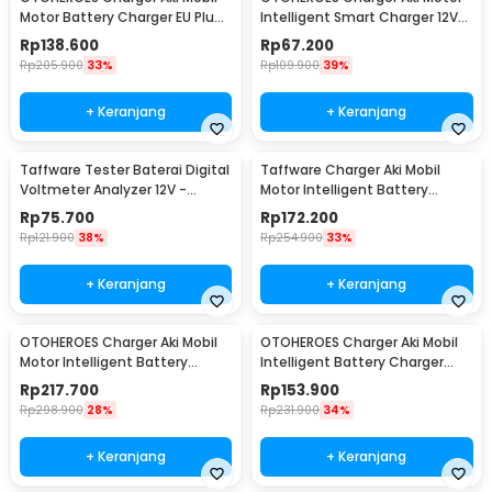
Motor Battery Charger EU Plug
Intelligent Smart Charger 12V
12/24V 10A - UD21
2A EU Plug - UD12
Rp
138.600
Rp
67.200
Rp
205.900
33%
Rp
109.900
39%
+ Keranjang
+ Keranjang
Taffware Tester Baterai Digital
Taffware Charger Aki Mobil
Voltmeter Analyzer 12V -
Motor Intelligent Battery
CNBJ-805
Charger 12V 20A - KC-20A
Rp
75.700
Rp
172.200
Rp
121.900
38%
Rp
254.900
33%
+ Keranjang
+ Keranjang
OTOHEROES Charger Aki Mobil
OTOHEROES Charger Aki Mobil
Motor Intelligent Battery
Intelligent Battery Charger
Charger 12V/24V - LD-002S
12V/24V 10A - MF-2
Rp
217.700
Rp
153.900
Rp
298.900
28%
Rp
231.900
34%
+ Keranjang
+ Keranjang