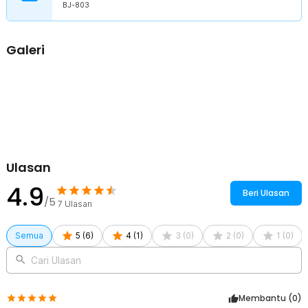
Rincian yang Anda dapatkan untuk pembelian produk ini:
BJ-803
1 x Tirol Tester Baterai Digital Battery Checker 12V 6 LED - BJ-
803
1 x Panduan Penggunaan
Galeri
Ulasan
4.9
Beri Ulasan
/5
7
Ulasan
Semua
5
(
6
)
4
(
1
)
3
(
0
)
2
(
0
)
1
(
0
)
Cari Ulasan
Membantu (
0
)