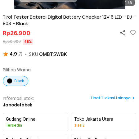
1 / 8
Tirol Tester Baterai Digital Battery Checker 12V 6 LED - BJ-
803
-
Black
Rp
26.900
Rp
50.900
48
%
•
SKU
OMBT5WBK
4.9
(
7
)
Pilihan Warna:
Black
Lihat
1
Lokasi Lainnya
Informasi Stok:
Jabodetabek
Gudang Online
Toko Jakarta Utara
Tersedia
sisa
2