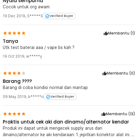
Nyala sempurna
Cocok untuk org awam
19 Dec 2019
,
S*****S
Verified Buyer
Membantu (
1
)
Tanya
Utk test baterai aaa / vape bs kah ?
19 Oct 2019
,
w*****y
Membantu (
0
)
Barang ????
Barang di coba kondisi normal dan mantap
09 May 2019
,
b*****o
Verified Buyer
Membantu (
13
)
Praktis untuk cek aki dan dinamo/alternator kendar
Produk ini dapat untuk mengecek supply arus dari
dinamo/alternator ke aki kendaraan: 1. jepitkan konektor alat ini ke