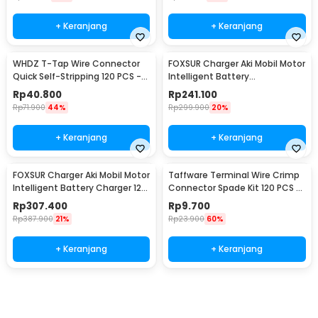
+ Keranjang
+ Keranjang
WHDZ T-Tap Wire Connector
FOXSUR Charger Aki Mobil Motor
Quick Self-Stripping 120 PCS -
Intelligent Battery
SC7
Charger12/24V 10A -
Rp
40.800
Rp
241.100
FBC122410D
Rp
71.900
44%
Rp
299.900
20%
+ Keranjang
+ Keranjang
FOXSUR Charger Aki Mobil Motor
Taffware Terminal Wire Crimp
Intelligent Battery Charger 12-
Connector Spade Kit 120 PCS -
24V 12A - FBC122412D
SC7
Rp
307.400
Rp
9.700
Rp
387.900
21%
Rp
23.900
60%
+ Keranjang
+ Keranjang
Beli Sekarang