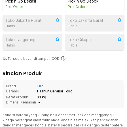
Pick n Go Bekasi
Pick n Go Depok
Pre-Order
Pre-Order
Toko Jakarta Pusat
Toko Jakarta Barat
Habis
Habis
Toko Tangerang
Toko Cikupa
Habis
Habis
Tersedia bayar di tempat (COD)
Rincian Produk
Brand
Tirol
Garansi
1 Tahun Garansi Toko
Berat Produk
0.1 kg
Dimensi Kemasan
: -
Kondisi baterai yang kurang baik dapat merusak dan mengganggu
kinerja perangkat elektronik Anda. Anda bisa melakukan pencegahan
dengan mengecek kondisi baterai secara berkala dengan tester baterai