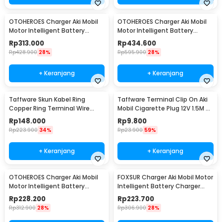
OTOHEROES Charger Aki Mobil
OTOHEROES Charger Aki Mobil
Motor Intelligent Battery
Motor Intelligent Battery
Charger 12V/24V - AJ-618D
Charger 12V/24V - AJ-618A
Rp
313.000
Rp
434.600
Rp
428.900
28%
Rp
595.900
28%
+ Keranjang
+ Keranjang
Taffware Skun Kabel Ring
Taffware Terminal Clip On Aki
Copper Ring Terminal Wire
Mobil Cigarette Plug 12V 1.5M -
Connector 120 PCS - SC6-25
A3381
Rp
148.000
Rp
9.800
Rp
223.900
34%
Rp
23.900
59%
+ Keranjang
+ Keranjang
OTOHEROES Charger Aki Mobil
FOXSUR Charger Aki Mobil Motor
Motor Intelligent Battery
Intelligent Battery Charger
Charger 12V/24V - CDQ-628
12/24V 8A - FBC122408D
Rp
228.200
Rp
223.700
Rp
312.900
28%
Rp
306.900
28%