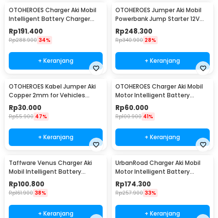
OTOHEROES Charger Aki Mobil
OTOHEROES Jumper Aki Mobil
Intelligent Battery Charger
Powerbank Jump Starter 12V
12V/24V 10A - MF-2B
10000mAh 300A - K21
Rp
191.400
Rp
248.300
Rp
288.900
34%
Rp
340.900
28%
+ Keranjang
+ Keranjang
OTOHEROES Kabel Jumper Aki
OTOHEROES Charger Aki Mobil
Copper 2mm for Vehicles
Motor Intelligent Battery
Under 2000cc 2.8M - D800
Charger 12V 2A - C1202-6
Rp
30.000
Rp
60.000
Rp
55.900
47%
Rp
100.900
41%
+ Keranjang
+ Keranjang
Taffware Venus Charger Aki
UrbanRoad Charger Aki Mobil
Mobil Intelligent Battery
Motor Intelligent Battery
Charger 12V 6A - UD20
Charger 6V/12V - MF1
Rp
100.800
Rp
174.300
Rp
161.900
38%
Rp
257.900
33%
+ Keranjang
+ Keranjang