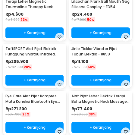
Terapi Leher Magnetic
Lilicochan Prank Ball Mouth Gag
Tourmaline Therapy Neck
Silicone Cosplay - FD54
Massager - DA-3484
Rp
4.600
Rp
24.400
Rp
16.900
73%
Rp
47.900
50%
+ Keranjang
+ Keranjang
TaffSPORT Alat Pijat Elektrik
Jinle Tickler Vibrator Pijat
Punggung Shiatsu Infrared
Tubuh Elektrik - 8899
Massager - 608
Rp
205.900
Rp
11.100
Rp
282.900
28%
Rp
25.900
58%
+ Keranjang
+ Keranjang
Eye Care Alat Pijat Kompres
Alat Pijat Leher Elektrik Terapi
Mata Koneksi Bluetooth Eye
Bahu Magnetic Neck Massager
Massager - H500
- HX-5880
Rp
271.200
Rp
77.400
Rp
371.900
28%
Rp
123.900
38%
+ Keranjang
+ Keranjang