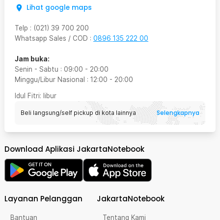
Lihat google maps
Telp
:
(021) 39 700 200
Whatsapp Sales / COD
:
0896 135 222 00
Jam buka:
Senin - Sabtu
:
09:00
-
20:00
Minggu/Libur Nasional
:
12:00
-
20:00
Idul Fitri
: libur
Selengkapnya
Beli langsung/self pickup di kota lainnya
Download Aplikasi JakartaNotebook
Layanan Pelanggan
JakartaNotebook
Bantuan
Tentang Kami