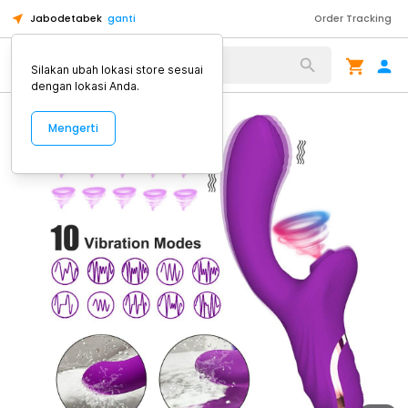
Jabodetabek
ganti
Order Tracking
Alat Kopi
Silakan ubah lokasi store sesuai
dengan lokasi Anda.
Mengerti