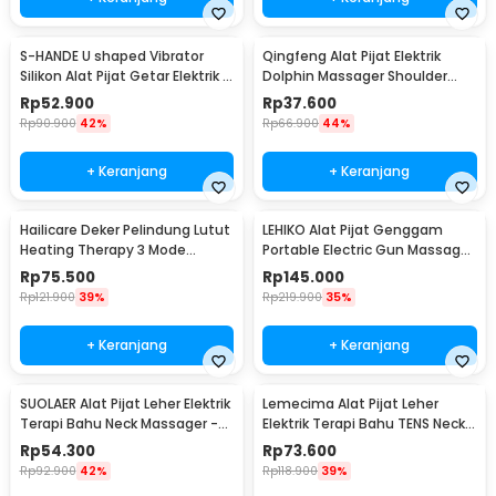
S-HANDE U shaped Vibrator
Qingfeng Alat Pijat Elektrik
Silikon Alat Pijat Getar Elektrik -
Dolphin Massager Shoulder
SHD-S058
Vibration USB - HK668
Rp
52.900
Rp
37.600
Rp
90.900
42%
Rp
66.900
44%
+ Keranjang
+ Keranjang
Hailicare Deker Pelindung Lutut
LEHIKO Alat Pijat Genggam
Heating Therapy 3 Mode
Portable Electric Gun Massage
Kneepad 1 PCS - 102
Rechargeable - KH-320
Rp
75.500
Rp
145.000
Rp
121.900
39%
Rp
219.900
35%
+ Keranjang
+ Keranjang
SUOLAER Alat Pijat Leher Elektrik
Lemecima Alat Pijat Leher
Terapi Bahu Neck Massager -
Elektrik Terapi Bahu TENS Neck
KS-996-1D
Massager - JT-808
Rp
54.300
Rp
73.600
Rp
92.900
42%
Rp
118.900
39%