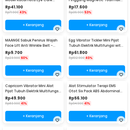
Massager - MR818
Nylon Size L
Rp
41.100
Rp
17.600
Rp
71.900
43%
Rp
36.900
53%
+ Keranjang
+ Keranjang
MAANGE Sabuk Penirus Wajah
Egg Vibrator Tickler Mini Pijat
Face Lift Anti Wrinkle Belt -
Tubuh Elektrik Multifungsi with
TZ18
Remote - 11829
Rp
9.700
Rp
61.800
Rp
23.900
60%
Rp
102.900
40%
+ Keranjang
+ Keranjang
Capricorn Vibrator Mini Alat
Alat Stimulator Terapi EMS
Pijat Tubuh Elektrik Multifungsi
Otot Six Pack ABS Abdominal
- EL-025
Muscle - 068R2
Rp
49.900
Rp
56.100
Rp
83.900
41%
Rp
94.900
41%
+ Keranjang
+ Keranjang