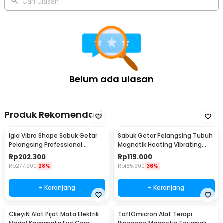
Cari Ulasan
Belum ada ulasan
Produk Rekomendasi
Igia Vibro Shape Sabuk Getar
Sabuk Getar Pelangsing Tubuh
Pelangsing Professional
Magnetik Heating Vibrating
Slimming 55W - MC0138
Belt Massager - X5
Rp
202.300
Rp
119.000
Rp
277.900
28%
Rp
185.900
36%
+ Keranjang
+ Keranjang
CkeyiN Alat Pijat Mata Elektrik
TaffOmicron Alat Terapi
Model Kacamata Eye Care
Pinggang Magnetic Tourmaline