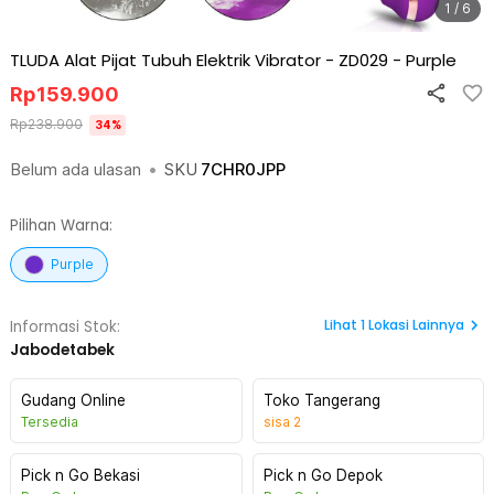
1 / 6
TLUDA Alat Pijat Tubuh Elektrik Vibrator - ZD029
-
Purple
Rp
159.900
Rp
238.900
34
%
Belum ada ulasan
•
SKU
7CHR0JPP
Pilihan Warna:
Purple
Lihat
1
Lokasi Lainnya
Informasi Stok:
Jabodetabek
Gudang Online
Toko Tangerang
Tersedia
sisa
2
Pick n Go Bekasi
Pick n Go Depok