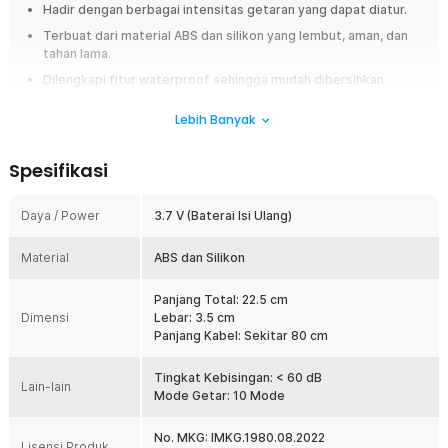
Hadir dengan berbagai intensitas getaran yang dapat diatur.
Terbuat dari material ABS dan silikon yang lembut, aman, dan
tahan lama.
Dilengkapi fitur waterproof sehingga mudah dibersihkan.
Lebih Banyak
Overview
Alat pijat ini membantu Anda untuk merasakan kenikmatan dan rileks
setelah beraktivitas seharian. Hal itu karena alat pijat memiliki 10 mode
Spesifikasi
getar yang dapat diatur sesuai keinginan dan kebutuhan. Alat pijat ini
memiliki baterai tanam yang dapat Anda isi daya
Daya / Power
3.7 V (Baterai Isi Ulang)
baterainya menggunakan kabel USB. Miliki alat pijat dari TLUDA ini
sekarang juga.
Material
ABS dan Silikon
Fitur
Panjang Total: 22.5 cm
Sensasi Kenikmatan Pijat
Dimensi
Lebar: 3.5 cm
Alat ini dapat membantu Anda dalam merasakan kenikmatan dan
Panjang Kabel: Sekitar 80 cm
kenyamanan saat dipijat. Dengan begitu, Anda dapat merasakan
rileks yang maksimal serta dapat membantu memperbaiki kualitas
Tingkat Kebisingan: < 60 dB
tidur. Terdapat dua bagian getar yakni model kepala dan model
Lain-lain
Mode Getar: 10 Mode
lubang yang bisa Anda gunakan salah satunya. Keduanya sama-
sama memberikan sensasi getar.
No. MKG: IMKG.1980.08.2022
Lisensi Produk
Frekuensi Getaran Dapat Disesuaikan