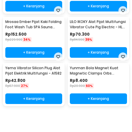
+ Keranjang
+ Keranjang
Mrosaa Ember Pijat Kaki Folding
LILO IKOKY Alat Pijat Multifungsi
Foot Wash Tub SPA Sauna
Vibrator Cute Pig Electric - HL-
Massage Bucket - 7981
1907
Rp
152.600
Rp
70.300
Rp
229.900
34%
Rp
114.900
39%
+ Keranjang
+ Keranjang
Yema Vibrator Silicon Plug Alat
Yunman Bola Magnet Kuat
Pijat Elektrik Multifungsi - A1582
Magnetic Clamps Orbs
Multifungsi 1cm 2 PCS - BD05
Rp
42.800
Rp
8.400
Rp
57.900
27%
Rp
20.900
60%
+ Keranjang
+ Keranjang
Beli Sekarang