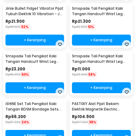
Jinle Bullet Fidget Vibrator Pijat
Smspade Tali Pengikat Kaki
Tubuh Elektrik 10 Vibration - J-
Tangan Handcuff Wrist Leg
010
BDSM - PCT4
Rp
21.900
Rp
21.300
Rp
44.900
52%
Rp
42.900
51%
+ Keranjang
+ Keranjang
Smspade Tali Pengikat Kaki
Smspade Tali Pengikat Kaki
Tangan Handcuff Wrist Leg
Tangan Handcuff Wrist Leg
BDSM - 00632
BDSM Bondage - PCT6
Rp
23.200
Rp
11.000
Rp
45.900
50%
Rp
25.900
58%
+ Keranjang
+ Keranjang
iSHINE Set Tali Pengikat Kaki
PASTSKY Alat Pijat Bekam
Tangan BDSM Bondage Sets
Elektrik Magnetik Electric
Rope - BD15
Machine Cupping - CP-6181
Rp
66.200
Rp
104.900
Rp
87.000
24%
Rp
167.900
38%
+ Keranjang
+ Keranjang