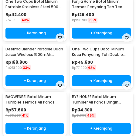
One Two Cups Botol Minum
Funjia Home Botol Minum
Portable Stainless Steel 500ml
Termos Penyaring Teh Tea
- YM006
Infuser 520ml
Rp
42.400
Rp
128.400
Rp
73.900
43%
Rp
198.900
36%
+ Keranjang
+ Keranjang
Deerma Blender Portable Buah
One Two Cups Botol Minum
Juicer Wireless 1500mAh
Kaca Penyaring Teh Double
400ml - DEM-NU05
Wall 230ml - X9001
Rp
169.900
Rp
45.600
Rp
251.900
33%
Rp
77.900
42%
+ Keranjang
+ Keranjang
BAOWENBEI Botol Minum
BYS HOUSE Botol Minum
Tumbler Termos Air Panas
Tumbler Air Panas Dingin
Dingin Stainless 500ml - A1A0
Stainless Steel 380ml - TY204
Rp
57.600
Rp
34.300
Rp
96.900
41%
Rp
61.900
45%
+ Keranjang
+ Keranjang