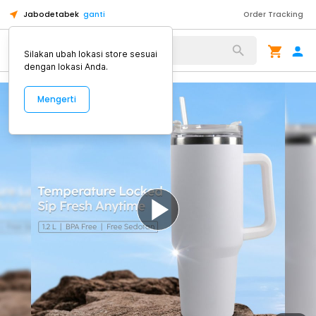
Jabodetabek
ganti
Order Tracking
Alat Kopi
Silakan ubah lokasi store sesuai
dengan lokasi Anda.
Mengerti