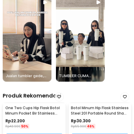
Jualan tumbler gede,
TUMBLER CUMA
untungnya juga gede!
Rp2500
Produk Rekomendasi
One Two Cups Hip Flask Botol
Botol Minum Hip Flask Stainless
Minum Pocket Bir Stainless
Steel 201 Portable Round Shape
Steel 201 8oz - MS351
150ml - B-5
Rp
22.200
Rp
30.300
Rp
43.900
50%
Rp
55.900
46%