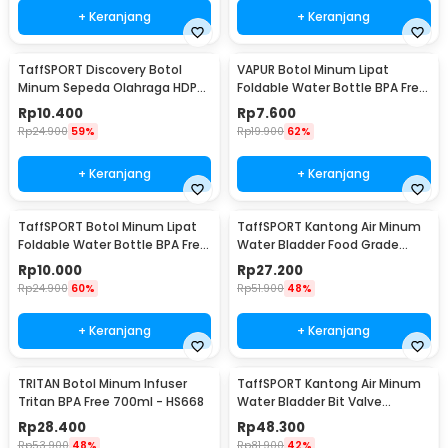
+ Keranjang
+ Keranjang
TaffSPORT Discovery Botol
VAPUR Botol Minum Lipat
Minum Sepeda Olahraga HDPE
Foldable Water Bottle BPA Free
Dust Cover 650ml - 3026
Karabiner 500ml - V5
Rp
10.400
Rp
7.600
Rp
24.900
59%
Rp
19.900
62%
+ Keranjang
+ Keranjang
TaffSPORT Botol Minum Lipat
TaffSPORT Kantong Air Minum
Foldable Water Bottle BPA Free
Water Bladder Food Grade
700ml - S29
Hydration Bag 2L - SD16
Rp
10.000
Rp
27.200
Rp
24.900
60%
Rp
51.900
48%
+ Keranjang
+ Keranjang
TRITAN Botol Minum Infuser
TaffSPORT Kantong Air Minum
Tritan BPA Free 700ml - HS668
Water Bladder Bit Valve
Hydration Bag 2L - SD16
Rp
28.400
Rp
48.300
Rp
53.900
48%
Rp
81.900
42%