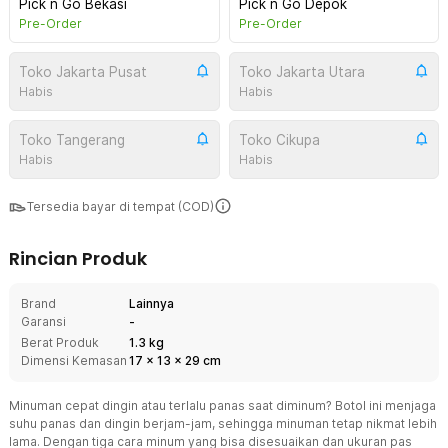
Pick n Go Bekasi
Pick n Go Depok
Pre-Order
Pre-Order
Toko Jakarta Pusat
Toko Jakarta Utara
Habis
Habis
Toko Tangerang
Toko Cikupa
Habis
Habis
Tersedia bayar di tempat (COD)
Rincian Produk
Brand
Lainnya
Garansi
-
Berat Produk
1.3 kg
Dimensi Kemasan
17
x
13
x
29
cm
Minuman cepat dingin atau terlalu panas saat diminum? Botol ini menjaga
suhu panas dan dingin berjam-jam, sehingga minuman tetap nikmat lebih
lama. Dengan tiga cara minum yang bisa disesuaikan dan ukuran pas