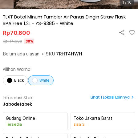
1 / 10
TLXT Botol Minum Tumbler Air Panas Dingin Straw Flask
BPA Free 1.2L - YS-9385
-
White
Rp
70.800
Rp
114.900
39
%
Belum ada ulasan
•
SKU
7RHT4HWH
Pilihan Warna:
Black
White
Lihat
1
Lokasi Lainnya
Informasi Stok:
Jabodetabek
Gudang Online
Toko Jakarta Barat
Tersedia
sisa
3