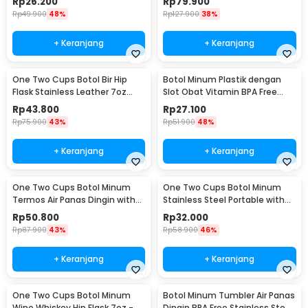
Rp
26.200
Rp
79.900
Rp
49.900
48%
Rp
127.900
38%
+ Keranjang
+ Keranjang
One Two Cups Botol Bir Hip
Botol Minum Plastik dengan
Flask Stainless Leather 7oz
Slot Obat Vitamin BPA Free
with Shot Glass
600ml - 830
Rp
43.800
Rp
27.100
Rp
75.900
43%
Rp
51.900
48%
+ Keranjang
+ Keranjang
One Two Cups Botol Minum
One Two Cups Botol Minum
Termos Air Panas Dingin with
Stainless Steel Portable with
Cup Head 500ml - SUS304
Carabiner 750ml - GBD
Rp
50.800
Rp
32.000
Rp
87.900
43%
Rp
58.900
46%
+ Keranjang
+ Keranjang
One Two Cups Botol Minum
Botol Minum Tumbler Air Panas
Wine Whiskey Hip Flask 7oz -
Dingin BPA Free Stainless Steel