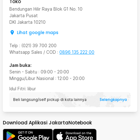
Toko
Bendungan Hilir Raya Blok G1 No. 10
Jakarta Pusat
DKI Jakarta
10210
Lihat google maps
Telp
:
(021) 39 700 200
Whatsapp Sales / COD
:
0896 135 222 00
Jam buka:
Senin - Sabtu
:
09:00
-
20:00
Minggu/Libur Nasional
:
12:00
-
20:00
Idul Fitri
: libur
Selengkapnya
Beli langsung/self pickup di kota lainnya
Download Aplikasi JakartaNotebook