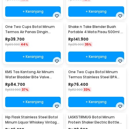
+ Keranjang
+ Keranjang
One Two Cups Botol Minum
Shake n Take Blender Buah
Termos Air Panas Dingin
Portable 4 Mata Pisau 500ml -
Stainless Steel 260ml -
VT-04
Rp
39.700
Rp
141.900
AQW575
Rp
69.900
44%
Rp
215.900
35%
+ Keranjang
+ Keranjang
KMS Tas Kantong Air Minum
One Two Cups Botol Minum
Water Bladder Bite Valve
Termos Stainless Steel BPA
Hydration Bag 3L - BL018
Free 400ml - K623
Rp
84.700
Rp
76.400
Rp
133.900
37%
Rp
112.900
33%
+ Keranjang
+ Keranjang
Hip Flask Stainless Steel Botol
LASKSTIRMUG Botol Minum
Minum Liquor Whiskey Vintage
Protein Shaker Electric Bottle
7oz Jack Daniel - H-7
BPA Free 480ml - 1505