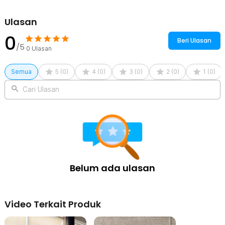
Ulasan
0
Beri Ulasan
/5
0
Ulasan
Semua
5
(
0
)
4
(
0
)
3
(
0
)
2
(
0
)
1
(
0
)
Cari Ulasan
Belum ada ulasan
Video Terkait Produk