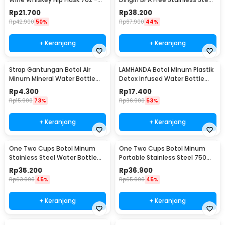
F0212
350ml - HS-6983
Rp
21.700
Rp
38.200
Rp
42.900
50%
Rp
67.900
44%
+ Keranjang
+ Keranjang
Strap Gantungan Botol Air
LAMHANDA Botol Minum Plastik
Minum Mineral Water Bottle
Detox Infused Water Bottle
Belt Hanger - 3330
BPA Free 1L - QWF236
Rp
4.300
Rp
17.400
Rp
15.900
73%
Rp
36.900
53%
+ Keranjang
+ Keranjang
One Two Cups Botol Minum
One Two Cups Botol Minum
Stainless Steel Water Bottle
Portable Stainless Steel 750ml
300ml - YM006
- YM006
Rp
35.200
Rp
36.900
Rp
63.900
45%
Rp
65.900
45%
+ Keranjang
+ Keranjang