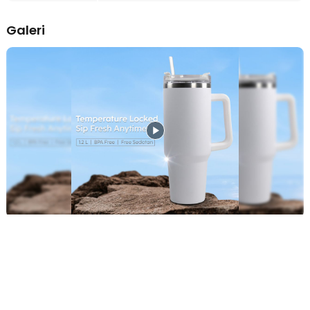
penumpang yang ingin tetap terhidrasi tanpa repot.
Galeri
Aman untuk Kesehatan
Terbuat dari bahan-bahan pilihan: stainless steel tahan karat, plastik
bebas BPA, dan silikon food grade. Semua material telah melalui
proses uji kualitas untuk menjamin keamanan konsumsi harian.
Kelengkapan Produk
Rincian yang Anda dapatkan untuk pembelian produk ini:
1 x TLXT Botol Minum Tumbler Air Panas Dingin Straw Flask BPA
Free 1.2L - YS-9385
1 x Sedotan