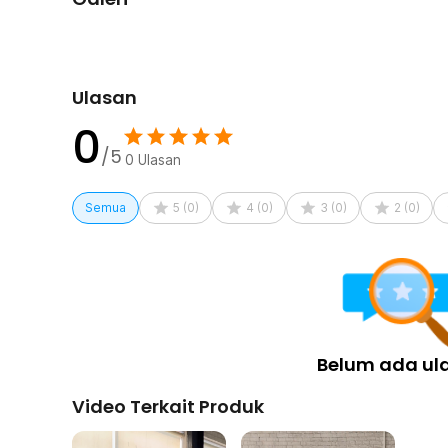
Ulasan
0
/5
0
Ulasan
Semua
5
(
0
)
4
(
0
)
3
(
0
)
2
(
0
)
Belum ada ul
Video Terkait Produk