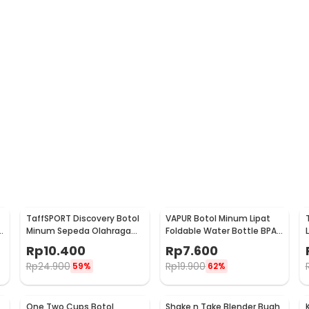
TaffSPORT Discovery Botol
VAPUR Botol Minum Lipat
e
Minum Sepeda Olahraga
Foldable Water Bottle BPA
HDPE Dust Cover 650ml -
Free Karabiner 500ml - V5
Rp
10.400
Rp
7.600
3026
Rp
24.900
Rp
19.900
59%
62%
One Two Cups Botol
Shake n Take Blender Buah