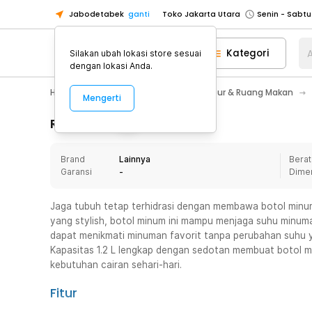
Jabodetabek
ganti
Toko Jakarta Utara
Toko Tangerang
Kategori
A
Silakan ubah lokasi store sesuai
Toko Cikupa
dengan lokasi Anda.
Pick n Go Jakarta Barat
Senin - J
Home Appliance
Perlengkapan Dapur & Ruang Makan
Mengerti
Pick n Go Bekasi
Senin - Jumat (08
Pick n Go Depok
Senin - Jumat (08
Rincian Produk
Toko Jakarta Pusat
Senin - Sabtu
Brand
Lainnya
Berat
Toko Jakarta Barat
Senin - Sabtu
Garansi
-
Dime
Toko Jakarta Utara
Toko Tangerang
Jaga tubuh tetap terhidrasi dengan membawa botol minum
yang stylish, botol minum ini mampu menjaga suhu minuma
Toko Cikupa
dapat menikmati minuman favorit tanpa perubahan suhu 
Pick n Go Jakarta Barat
Senin - J
Kapasitas 1.2 L lengkap dengan sedotan membuat botol 
kebutuhan cairan sehari-hari.
Pick n Go Bekasi
Senin - Jumat (08
Pick n Go Depok
Senin - Jumat (08
Fitur