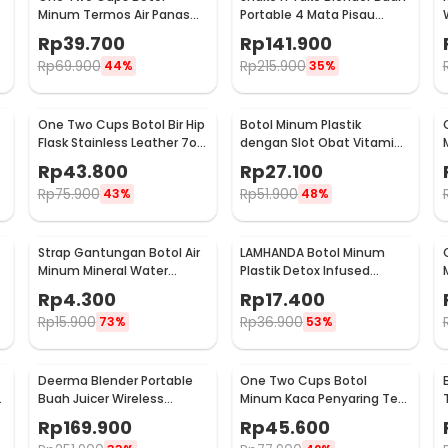
Minum Termos Air Panas
Portable 4 Mata Pisau
Dingin Stainless Steel
500ml - VT-04
Rp
39.700
Rp
141.900
260ml - AQW575
Rp
69.900
Rp
215.900
44%
35%
One Two Cups Botol Bir Hip
Botol Minum Plastik
Flask Stainless Leather 7oz
dengan Slot Obat Vitamin
with Shot Glass
BPA Free 600ml - 830
Rp
43.800
Rp
27.100
Rp
75.900
Rp
51.900
43%
48%
Strap Gantungan Botol Air
LAMHANDA Botol Minum
Minum Mineral Water
Plastik Detox Infused
-
Bottle Belt Hanger - 3330
Water Bottle BPA Free 1L -
Rp
4.300
Rp
17.400
QWF236
Rp
15.900
Rp
36.900
73%
53%
Deerma Blender Portable
One Two Cups Botol
a
Buah Juicer Wireless
Minum Kaca Penyaring Teh
1500mAh 400ml - DEM-
Double Wall 230ml - X9001
Rp
169.900
Rp
45.600
NU05