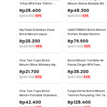
Tritan BPA Free 700ml -
Minum Water Bladder Bit
HS668
Valve Hydration Bag 2L -
Rp
28.400
Rp
48.300
SD16
Rp
53.900
Rp
81.900
48%
42%
Hip Flask Stainless Steel
LASKSTIRMUG Botol Minum
Botol Minum Liquor
Protein Shaker Electric
Whiskey Vintage 7oz Jack
Bottle BPA Free 480ml -
Rp
26.200
Rp
79.900
Daniel - H-7
1505
Rp
49.900
Rp
127.900
48%
38%
One Two Cups Botol
Botol Minum Tumbler Air
Minum Wine Whiskey Hip
Panas Dingin BPA Free
Flask 7oz - F0212
Stainless Steel 350ml - HS
Rp
21.700
Rp
38.200
6983
Rp
42.900
Rp
67.900
50%
44%
One Two Cups Botol
Funjia Home Botol Minum
Minum Portable Stainless
Termos Penyaring Teh Te
Steel 500ml - YM006
Infuser 520ml
Rp
42.400
Rp
128.400