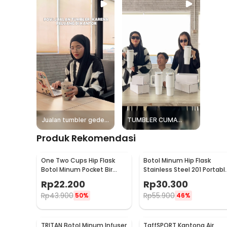
Jualan tumbler gede,
TUMBLER CUMA
untungnya juga gede!
Rp2500
Produk Rekomendasi
One Two Cups Hip Flask
Botol Minum Hip Flask
Botol Minum Pocket Bir
Stainless Steel 201 Portabl
Stainless Steel 201 8oz -
Round Shape 150ml - B-5
Rp
22.200
Rp
30.300
MS351
Rp
43.900
Rp
55.900
50%
46%
TRITAN Botol Minum Infuser
TaffSPORT Kantong Air