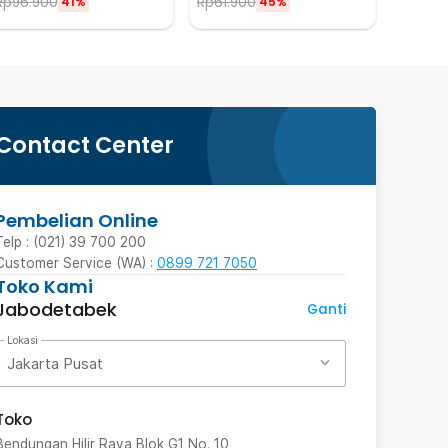
Rp
96.900
Rp
61.900
41%
45%
Contact Center
Pembelian Online
Telp : (021) 39 700 200
Customer Service (WA) :
0899 721 7050
Toko Kami
Jabodetabek
Ganti
Lokasi
Jakarta Pusat
Toko
Bendungan Hilir Raya Blok G1 No. 10