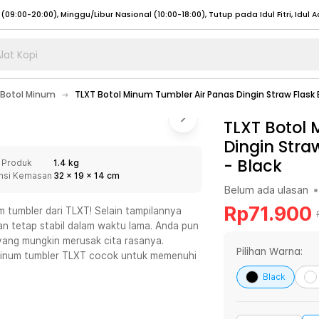
lat Kopi
umat (07:00 - 20:00), Sabtu - Minggu (08:00 - 20:00), Tutup pada Idul Fitri
Sele
Botol Minum
TLXT Botol Minum Tumbler Air Panas Dingin Straw Flask B
:00 - 20:00), Sabtu - Minggu/ Libur Nasional (08:00 - 17:00)
Selengkapnya
:00 - 20:00), Sabtu - Minggu/ Libur Nasional (08:00 - 17:00)
TLXT Botol
Selengkapnya
Dingin Stra
 (09:00-20:00), Minggu/Libur Nasional (12:00-20:00), Tutup pada Idul Fitri
Sele
-
Black
 Produk
1.4 kg
 (09:00-20:00), Minggu/Libur Nasional (12:00-20:00), Tutup pada Idul Fitri
Sele
nsi Kemasan
32
x
19
x
14
cm
Belum ada ulasan
•
Rp
71.900
 tumbler dari TLXT! Selain tampilannya
n tetap stabil dalam waktu lama. Anda pun
yang mungkin merusak cita rasanya.
umat (07:00 - 20:00), Sabtu - Minggu (08:00 - 20:00), Tutup pada Idul Fitri
Sele
Pilihan Warna:
minum tumbler TLXT cocok untuk memenuhi
:00 - 20:00), Sabtu - Minggu/ Libur Nasional (08:00 - 17:00)
Selengkapnya
Black
:00 - 20:00), Sabtu - Minggu/ Libur Nasional (08:00 - 17:00)
Selengkapnya