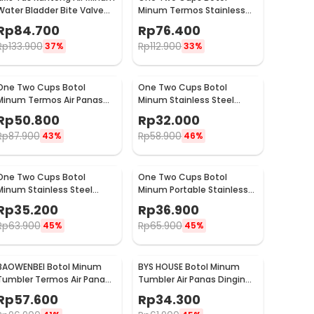
Water Bladder Bite Valve
Minum Termos Stainless
Hydration Bag 3L - BL018
Steel BPA Free 400ml -
Rp
84.700
Rp
76.400
K623
Rp
133.900
Rp
112.900
37%
33%
One Two Cups Botol
One Two Cups Botol
Minum Termos Air Panas
Minum Stainless Steel
Dingin with Cup Head
Portable with Carabiner
Rp
50.800
Rp
32.000
500ml - SUS304
750ml - GBD
Rp
87.900
Rp
58.900
43%
46%
One Two Cups Botol
One Two Cups Botol
Minum Stainless Steel
Minum Portable Stainless
Water Bottle 300ml -
Steel 750ml - YM006
Rp
35.200
Rp
36.900
YM006
Rp
63.900
Rp
65.900
45%
45%
BAOWENBEI Botol Minum
BYS HOUSE Botol Minum
Tumbler Termos Air Panas
Tumbler Air Panas Dingin
Dingin Stainless 500ml -
Stainless Steel 380ml -
Rp
57.600
Rp
34.300
A1A0
TY204