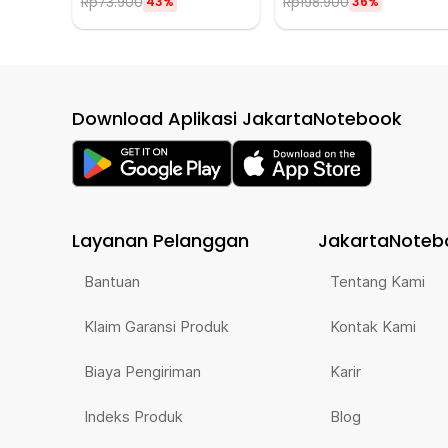
Rp
73.900
Rp
198.900
43%
36%
Download Aplikasi JakartaNotebook
Layanan Pelanggan
JakartaNoteb
Bantuan
Tentang Kami
Klaim Garansi Produk
Kontak Kami
Biaya Pengiriman
Karir
Indeks Produk
Blog