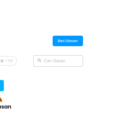
Beri Ulasan
1
(
0
)
Cari Ulasan
asan