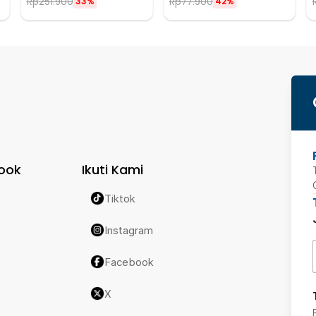
Rp
251.900
Rp
77.900
33%
42%
ook
Ikuti Kami
Tiktok
Instagram
Facebook
X