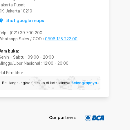
Jakarta Pusat
DKI Jakarta
10210
Lihat google maps
Telp
:
(021) 39 700 200
Whatsapp Sales / COD
:
0896 135 222 00
Jam buka:
Senin - Sabtu
:
09:00
-
20:00
Minggu/Libur Nasional
:
12:00
-
20:00
Idul Fitri
: libur
Selengkapnya
Beli langsung/self pickup di kota lainnya
Our partners