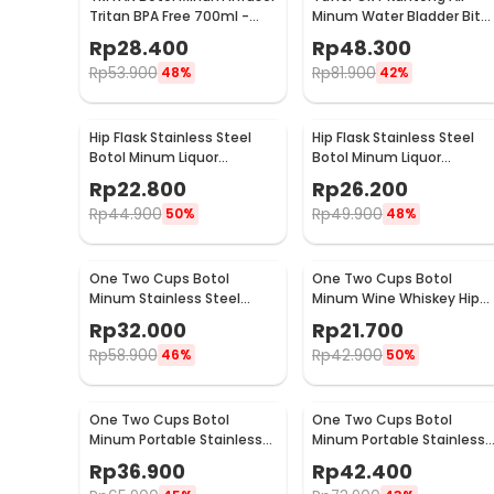
Tritan BPA Free 700ml -
Minum Water Bladder Bit
HS668
Valve Hydration Bag 2L -
Rp
28.400
Rp
48.300
SD16
Rp
53.900
Rp
81.900
48%
42%
Hip Flask Stainless Steel
Hip Flask Stainless Steel
Botol Minum Liquor
Botol Minum Liquor
Whiskey Vintage 7oz
Whiskey Vintage 7oz Jack
Rp
22.800
Rp
26.200
Johnnie Walker - H-7
Daniel - H-7
Rp
44.900
Rp
49.900
50%
48%
One Two Cups Botol
One Two Cups Botol
Minum Stainless Steel
Minum Wine Whiskey Hip
Portable with Carabiner
Flask 7oz - F0212
Rp
32.000
Rp
21.700
750ml - GBD
Rp
58.900
Rp
42.900
46%
50%
One Two Cups Botol
One Two Cups Botol
Minum Portable Stainless
Minum Portable Stainless
Steel 750ml - YM006
Steel 500ml - YM006
Rp
36.900
Rp
42.400