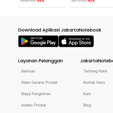
Rp
65.900
Rp
73.900
45%
43%
Download Aplikasi JakartaNotebook
Layanan Pelanggan
JakartaNoteb
Bantuan
Tentang Kami
Klaim Garansi Produk
Kontak Kami
Biaya Pengiriman
Karir
Indeks Produk
Blog