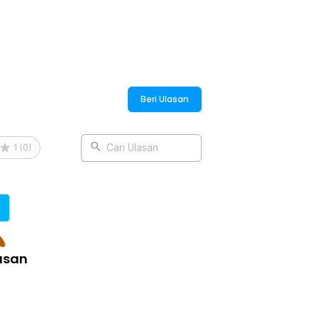
Beri Ulasan
1
(
0
)
Cari Ulasan
asan