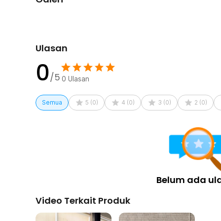
Ulasan
0
/5
0
Ulasan
Semua
5
(
0
)
4
(
0
)
3
(
0
)
2
(
0
)
Belum ada ul
Video Terkait Produk