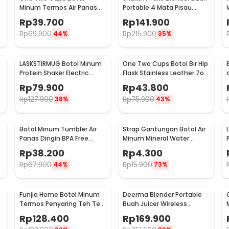
Minum Termos Air Panas
Portable 4 Mata Pisau
Dingin Stainless Steel
500ml - VT-04
Rp
39.700
Rp
141.900
260ml - AQW575
Rp
69.900
Rp
215.900
44%
35%
LASKSTIRMUG Botol Minum
One Two Cups Botol Bir Hip
Protein Shaker Electric
Flask Stainless Leather 7oz
Bottle BPA Free 480ml -
with Shot Glass
Rp
79.900
Rp
43.800
1505
Rp
127.900
Rp
75.900
38%
43%
Botol Minum Tumbler Air
Strap Gantungan Botol Air
Panas Dingin BPA Free
Minum Mineral Water
Stainless Steel 350ml - HS-
Bottle Belt Hanger - 3330
Rp
38.200
Rp
4.300
6983
Rp
67.900
Rp
15.900
44%
73%
Funjia Home Botol Minum
Deerma Blender Portable
Termos Penyaring Teh Tea
Buah Juicer Wireless
Infuser 520ml
1500mAh 400ml - DEM-
Rp
128.400
Rp
169.900
NU05