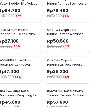
Water Bladder Bite Valve
Minum Termos Stainless
Hydration Bag 3L - BL018
Steel BPA Free 400ml -
Rp
84.700
Rp
76.400
K623
Rp
133.900
Rp
112.900
37%
33%
Botol Minum Plastik
One Two Cups Botol
dengan Slot Obat Vitamin
Minum Termos Air Panas
BPA Free 600ml - 830
Dingin with Cup Head
Rp
27.100
Rp
50.800
500ml - SUS304
Rp
51.900
Rp
87.900
48%
43%
LAMHANDA Botol Minum
One Two Cups Botol
Plastik Detox Infused
Minum Stainless Steel
Water Bottle BPA Free 1L -
Water Bottle 300ml -
Rp
17.400
Rp
35.200
QWF236
YM006
Rp
36.900
Rp
63.900
53%
45%
One Two Cups Botol
BAOWENBEI Botol Minum
Minum Kaca Penyaring Teh
Tumbler Termos Air Panas
Double Wall 230ml - X9001
Dingin Stainless 500ml -
Rp
45.600
Rp
57.600
A1A0