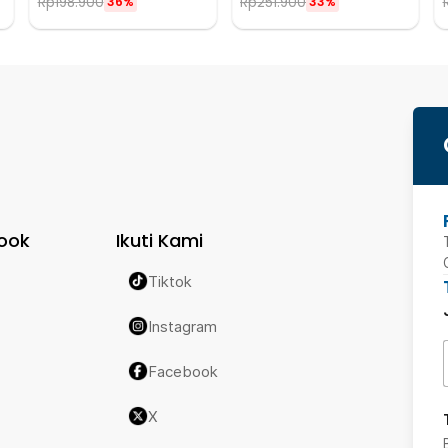
Rp
198.900
Rp
251.900
36%
33%
ook
Ikuti Kami
Tiktok
Instagram
Facebook
X