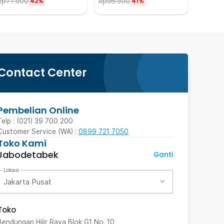
Rp
77.900
Rp
96.900
42%
41%
Contact Center
Pembelian Online
Telp : (021) 39 700 200
Customer Service (WA) :
0899 721 7050
Toko Kami
Jabodetabek
Ganti
Lokasi
Jakarta Pusat
Toko
Bendungan Hilir Raya Blok G1 No. 10