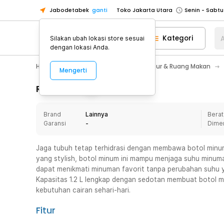
Jabodetabek
ganti
Toko Jakarta Utara
Toko Tangerang
Kategori
A
Silakan ubah lokasi store sesuai
Toko Cikupa
dengan lokasi Anda.
Pick n Go Jakarta Barat
Senin - J
Home Appliance
Perlengkapan Dapur & Ruang Makan
Mengerti
Pick n Go Bekasi
Senin - Jumat (08
Pick n Go Depok
Senin - Jumat (08
Rincian Produk
Toko Jakarta Pusat
Senin - Sabtu
Brand
Lainnya
Berat
Toko Jakarta Barat
Senin - Sabtu
Garansi
-
Dime
Toko Jakarta Utara
Toko Tangerang
Jaga tubuh tetap terhidrasi dengan membawa botol minum
yang stylish, botol minum ini mampu menjaga suhu minuma
Toko Cikupa
dapat menikmati minuman favorit tanpa perubahan suhu 
Pick n Go Jakarta Barat
Senin - J
Kapasitas 1.2 L lengkap dengan sedotan membuat botol 
kebutuhan cairan sehari-hari.
Pick n Go Bekasi
Senin - Jumat (08
Pick n Go Depok
Senin - Jumat (08
Fitur