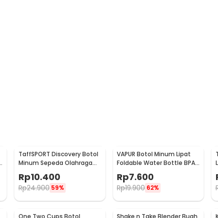
TaffSPORT Discovery Botol
VAPUR Botol Minum Lipat
e
Minum Sepeda Olahraga
Foldable Water Bottle BPA
HDPE Dust Cover 650ml -
Free Karabiner 500ml - V5
Rp
10.400
Rp
7.600
3026
Rp
24.900
Rp
19.900
59%
62%
One Two Cups Botol
Shake n Take Blender Buah