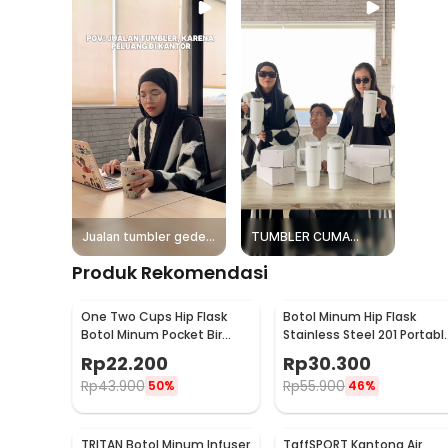
Jualan tumbler gede,
TUMBLER CUMA
untungnya juga gede!
Rp2500
Produk Rekomendasi
One Two Cups Hip Flask
Botol Minum Hip Flask
Botol Minum Pocket Bir
Stainless Steel 201 Portabl
Stainless Steel 201 8oz -
Round Shape 150ml - B-5
Rp
22.200
Rp
30.300
MS351
Rp
43.900
Rp
55.900
50%
46%
TRITAN Botol Minum Infuser
TaffSPORT Kantong Air