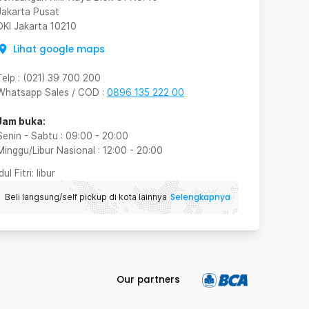
Jakarta Pusat
DKI Jakarta
10210
Lihat google maps
Telp
:
(021) 39 700 200
Whatsapp Sales / COD
:
0896 135 222 00
Jam buka:
Senin - Sabtu
:
09:00
-
20:00
Minggu/Libur Nasional
:
12:00
-
20:00
Idul Fitri
: libur
Selengkapnya
Beli langsung/self pickup di kota lainnya
Our partners