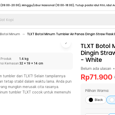
lat Kopi
umat (07:00 - 20:00), Sabtu - Minggu (08:00 - 20:00), Tutup pada Idul Fitri
Sele
Botol Minum
TLXT Botol Minum Tumbler Air Panas Dingin Straw Flask B
:00 - 20:00), Sabtu - Minggu/ Libur Nasional (08:00 - 17:00)
Selengkapnya
:00 - 20:00), Sabtu - Minggu/ Libur Nasional (08:00 - 17:00)
TLXT Botol
Selengkapnya
Dingin Stra
 (09:00-20:00), Minggu/Libur Nasional (12:00-20:00), Tutup pada Idul Fitri
Sele
-
White
 Produk
1.4 kg
 (09:00-20:00), Minggu/Libur Nasional (12:00-20:00), Tutup pada Idul Fitri
Sele
nsi Kemasan
32
x
19
x
14
cm
Belum ada ulasan
•
Rp
71.900
 tumbler dari TLXT! Selain tampilannya
n tetap stabil dalam waktu lama. Anda pun
yang mungkin merusak cita rasanya.
umat (07:00 - 20:00), Sabtu - Minggu (08:00 - 20:00), Tutup pada Idul Fitri
Sele
Pilihan Warna:
minum tumbler TLXT cocok untuk memenuhi
:00 - 20:00), Sabtu - Minggu/ Libur Nasional (08:00 - 17:00)
Selengkapnya
Black
:00 - 20:00), Sabtu - Minggu/ Libur Nasional (08:00 - 17:00)
Selengkapnya