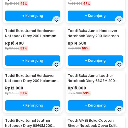
Rp
49.900
48%
Rp
58.900
47%
+ Keranjang
+ Keranjang
Toddi Buku Jurnal Hardcover
Toddi Buku Jurnal Hardcover
Notebook Diary 200 Halaman
Notebook Diary 200 Halaman
Lined A5 - CW-38
Lined A6 - CW-38
Rp
18.400
Rp
14.500
Rp
37.900
52%
Rp
31.900
55%
+ Keranjang
+ Keranjang
Toddi Buku Jurnal Hardcover
Toddi Buku Jurnal Leather
Notebook Diary 200 Halaman
Notebook Diary 68GSM 200
Lined A7 - CW-38
Halaman Lined A5 - CW-50
Rp
12.000
Rp
18.000
Rp
27.900
57%
Rp
37.900
53%
+ Keranjang
+ Keranjang
Toddi Buku Jurnal Leather
Toddi AIMEE Buku Catatan
Notebook Diary 68GSM 200
Binder Notebook Cover Kulit