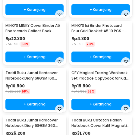
+ Keranjang
+ Keranjang
MINKYS MINKY Cover Binder A5
MINKYS Isi Binder Photocard
Photocards Collect Book
Four Grid Booklet A5 10 PCS -
Postcard Holder - 2021
A2021
Rp
22.300
Rp
4.300
Rp
43.900
50%
Rp
15.900
73%
+ Keranjang
+ Keranjang
Toddi Buku Jurnal Hardcover
CPY Magical Tracing Workbook
Notebook Diary 68GSM 160
Set Practice Copybook for Kids
Halaman Lined - CW-74
- 001
Rp
10.900
Rp
19.900
Rp
25.900
58%
Rp
40.900
52%
+ Keranjang
+ Keranjang
Toddi Buku Jurnal Hardcover
Toddi Buku Catatan Harian
Notebook Diary 68GSM 360
Notebook Cover Kulit Magnetic
Halaman Lined - CW-05
Buckle - CW-04
Rp
26.200
Rp
31.700