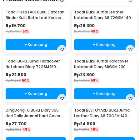
Toddi PHANTACI Buku Catatan
Toddi Buku Jurnal Leather
Binder Kulit Retro Leaf Kertas
Notebook Diary A6 72GSM 140
B7 - ZB-20
Halaman Blank - ZB-30
Rp
19.700
Rp
26.300
Rp
39.900
51%
Rp
49.900
48%
+ Keranjang
+ Keranjang
Toddi Buku Jurnal Hardcover
Toddi Buku Jurnal Hardcover
Notebook Diary 72GSM 180
Notebook Diary 68GSM 200
Halaman Lined - CW-24
Halaman Lined - CW-28
Rp
22.500
Rp
23.800
Rp
44.900
50%
Rp
46.900
50%
+ Keranjang
+ Keranjang
DingDongTu Buku Diary 365
Toddi BESTOYARD Buku Jurnal
Hari Daily Journal Hard Cover
Leather Diary A6 70GSM 140
128 Lembar - DDT-4083
Halaman Blank - ZB-45
Rp
27.700
Rp
24.900
Rp
52.900
48%
Rp
47.900
49%