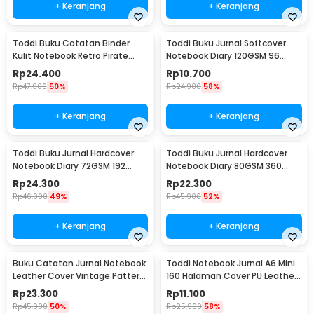
+ Keranjang
+ Keranjang
Toddi Buku Catatan Binder
Toddi Buku Jurnal Softcover
Kulit Notebook Retro Pirate
Notebook Diary 120GSM 96
Compass - ZB-45
Halaman Blank - BQ-14
Rp
24.400
Rp
10.700
Rp
47.900
50%
Rp
24.900
58%
+ Keranjang
+ Keranjang
Toddi Buku Jurnal Hardcover
Toddi Buku Jurnal Hardcover
Notebook Diary 72GSM 192
Notebook Diary 80GSM 360
Halaman Lined - CW-60
Halaman Lined - CW-25
Rp
24.300
Rp
22.300
Rp
46.900
49%
Rp
45.900
52%
+ Keranjang
+ Keranjang
Buku Catatan Jurnal Notebook
Toddi Notebook Jurnal A6 Mini
Leather Cover Vintage Pattern
160 Halaman Cover PU Leather
- CW-64
Premium - CW-32
Rp
23.300
Rp
11.100
Rp
45.900
50%
Rp
25.900
58%