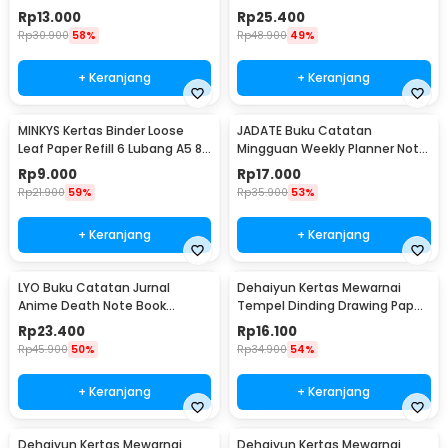
Halaman Lined A6 - CW-50
Vintage Maple A5 - ZB-16
Rp
13.000
Rp
25.400
Rp
30.900
58%
Rp
48.900
49%
+ Keranjang
+ Keranjang
MINKYS Kertas Binder Loose
JADATE Buku Catatan
Leaf Paper Refill 6 Lubang A5 80
Mingguan Weekly Planner Note
Pages Horizontal Line - MY5
52 Sheets - Q046
Rp
9.000
Rp
17.000
Rp
21.900
59%
Rp
35.900
53%
+ Keranjang
+ Keranjang
LYO Buku Catatan Jurnal
Dehaiyun Kertas Mewarnai
Anime Death Note Book
Tempel Dinding Drawing Paper
Leather Case - CW-05
Roll 3M Vehicles - HB30
Rp
23.400
Rp
16.100
Rp
45.900
50%
Rp
34.900
54%
+ Keranjang
+ Keranjang
Dehaiyun Kertas Mewarnai
Dehaiyun Kertas Mewarnai