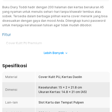
Buku Diary Toddi hadir dengan 200 halaman dan kertas berukuran A5
yang nyaman untuk menulis sehari-hari tanpa khawatir tembus atau
sobek. Tersedia dalam berbagai pilihan warna cover menarik yang bisa
disesuaikan dengan gaya dan mood Anda. Dilengkapi kunci password
untuk menjaga kerahasiaan tulisan agar tidak mudah dibobol.
Fitur
Cover Kulit PU Premium
Cover buku dibuat dari material kulit PU berkualitas yang
Lebih Banyak
memberikan tampilan elegan sekaligus daya tahan lebih baik
dibanding cover kertas biasa. Tekstur suede dan emboss pada
permukaan cover membuat buku terlihat lebih eksklusif dan
Spesifikasi
nyaman digenggam saat digunakan. Selain mempercantik tampilan,
cover ini juga membantu melindungi halaman di dalamnya dari
lipatan atau kerusakan saat dibawa dalam tas.
Material
Cover Kulit PU, Kertas Daolin
Sistem Kunci Password 3 Digit
Buku diary ini dilengkapi kunci kombinasi password 3 digit yang
Keseluruhan: 15 x 2 x 21.8 cm
Dimensi
memberikan perlindungan ekstra untuk catatan pribadi Anda.
Ukuran Kertas: 14.8 x 21 cm (A5)
Dengan sistem kunci ini, isi diary tidak mudah dibuka oleh orang lain
sehingga cerita, ide, atau rencana penting tetap terjaga
Lain-lain
Slot Kartu dan Tempat Pulpen
kerahasiaannya. Fitur ini sangat cocok untuk pengguna yang ingin
menyimpan catatan pribadi, jurnal harian, atau informasi penting