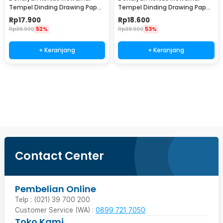
Tempel Dinding Drawing Paper
Tempel Dinding Drawing Paper
Roll 3M Dinosaur Paradise -
Roll 3M Lovely Princess - HB30
Rp
17.900
Rp
18.600
HB30
Rp
36.900
52%
Rp
38.900
53%
+ Keranjang
+ Keranjang
Ingatkan Saya
Contact Center
Pembelian Online
Telp : (021) 39 700 200
Customer Service (WA) :
0899 721 7050
Toko Kami