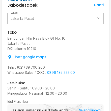
Jabodetabek
Ganti
Lokasi
Jakarta Pusat
Toko
Bendungan Hilir Raya Blok G1 No. 10
Jakarta Pusat
DKI Jakarta
10210
Lihat google maps
Telp
:
(021) 39 700 200
Whatsapp Sales / COD
:
0896 135 222 00
Jam buka:
Senin - Sabtu
:
09:00
-
20:00
Minggu/Libur Nasional
:
12:00
-
20:00
Idul Fitri
: libur
Selengkapnya
Beli langsung/self pickup di kota lainnya