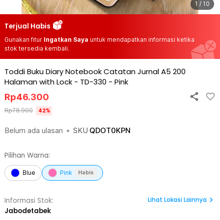
1 / 10
Terjual Habis
Gunakan fitur
Ingatkan Saya
untuk mendapatkan informasi ketika
stok tersedia kembali.
Toddi Buku Diary Notebook Catatan Jurnal A5 200
Halaman with Lock - TD-330
-
Pink
Rp
46.300
Rp
78.900
42
%
Belum ada ulasan
•
SKU
QDOT0KPN
Pilihan Warna:
Blue
Pink
Habis
Lihat
Lokasi Lainnya
Informasi Stok:
Jabodetabek