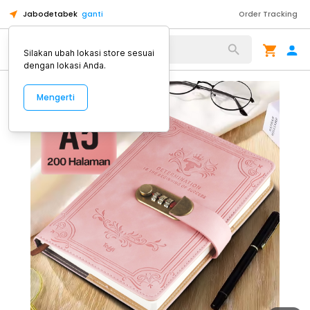
Jabodetabek
ganti
Order Tracking
Alat Kopi
Silakan ubah lokasi store sesuai
dengan lokasi Anda.
Mengerti