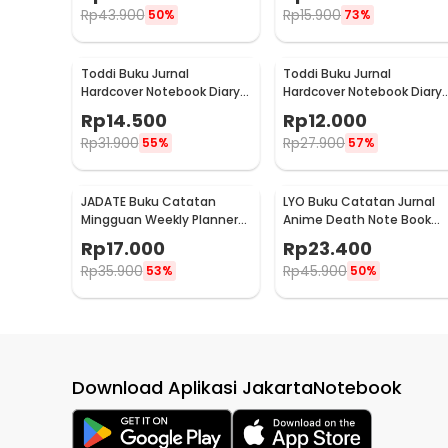
Rp
43.900
Rp
15.900
50%
73%
Toddi Buku Jurnal
Toddi Buku Jurnal
Hardcover Notebook Diary
Hardcover Notebook Diary
200 Halaman Lined A6 -
200 Halaman Lined A7 -
Rp
14.500
Rp
12.000
CW-38
CW-38
Rp
31.900
Rp
27.900
55%
57%
JADATE Buku Catatan
LYO Buku Catatan Jurnal
Mingguan Weekly Planner
Anime Death Note Book
Note 52 Sheets - Q046
Leather Case - CW-05
Rp
17.000
Rp
23.400
Rp
35.900
Rp
45.900
53%
50%
Download Aplikasi JakartaNotebook