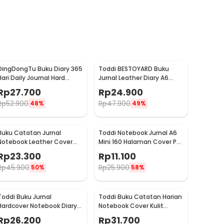
DingDongTu Buku Diary 365
Toddi BESTOYARD Buku
Hari Daily Journal Hard
Jurnal Leather Diary A6
Cover 128 Lembar - DDT-
70GSM 140 Halaman Blank
Rp
27.700
Rp
24.900
4083
- ZB-45
Rp
52.900
Rp
47.900
48%
49%
Buku Catatan Jurnal
Toddi Notebook Jurnal A6
Notebook Leather Cover
Mini 160 Halaman Cover PU
Vintage Pattern - CW-64
Leather Premium - CW-32
Rp
23.300
Rp
11.100
Rp
45.900
Rp
25.900
50%
58%
Toddi Buku Jurnal
Toddi Buku Catatan Harian
Hardcover Notebook Diary
Notebook Cover Kulit
68GSM 360 Halaman Lined
Magnetic Buckle - CW-04
Rp
26.200
Rp
31.700
- CW-05