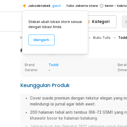
Jabodetabek
ganti
Toko Jakarta Utara
Toko Tangerang
Kategori
A
Silakan ubah lokasi store sesuai
Toko Cikupa
dengan lokasi Anda.
Pick n Go Jakarta Barat
Senin - J
Home Appliance
Alat Tulis Kantor
Buku Tulis
Todd
Mengerti
Pick n Go Bekasi
Senin - Jumat (08
Pick n Go Depok
Senin - Jumat (08
Rincian Produk
Toko Jakarta Pusat
Senin - Sabtu
Brand
Toddi
Berat
Toko Jakarta Barat
Senin - Sabtu
Garansi
-
Dime
Toko Jakarta Utara
Toko Tangerang
Keunggulan Produk
Toko Cikupa
Cover suede premium dengan tekstur elegan yang me
Pick n Go Jakarta Barat
Senin - J
melindungi isi jurnal agar lebih awet.
Pick n Go Bekasi
Senin - Jumat (08
200 halaman tebal anti tembus (68–72 GSM) yang ny
Pick n Go Depok
Senin - Jumat (08
khawatir bocor ke halaman belakang.
Jahitan kuat dan fleksibel 180° sehingga jurnal dap