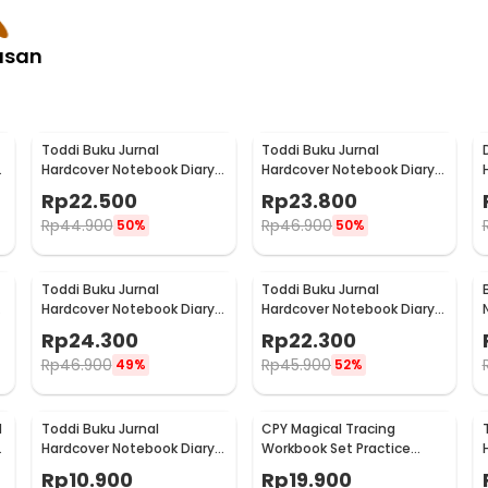
asan
Toddi Buku Jurnal
Toddi Buku Jurnal
Hardcover Notebook Diary
Hardcover Notebook Diary
0
72GSM 180 Halaman Lined -
68GSM 200 Halaman Lined
Rp
22.500
Rp
23.800
CW-24
- CW-28
Rp
44.900
Rp
46.900
50%
50%
Toddi Buku Jurnal
Toddi Buku Jurnal
Hardcover Notebook Diary
Hardcover Notebook Diary
-
72GSM 192 Halaman Lined -
80GSM 360 Halaman Lined
Rp
24.300
Rp
22.300
CW-60
- CW-25
Rp
46.900
Rp
45.900
49%
52%
d
Toddi Buku Jurnal
CPY Magical Tracing
Hardcover Notebook Diary
Workbook Set Practice
68GSM 160 Halaman Lined -
Copybook for Kids - 001
Rp
10.900
Rp
19.900
CW-74