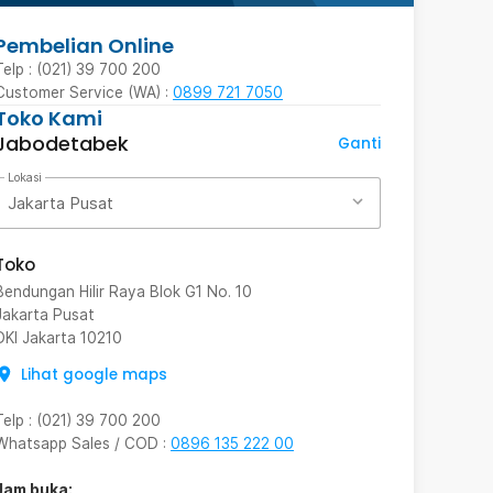
Pembelian Online
Telp : (021) 39 700 200
Customer Service (WA) :
0899 721 7050
Toko Kami
Jabodetabek
Ganti
Lokasi
Jakarta Pusat
Toko
Bendungan Hilir Raya Blok G1 No. 10
Jakarta Pusat
DKI Jakarta
10210
Lihat google maps
Telp
:
(021) 39 700 200
Whatsapp Sales / COD
:
0896 135 222 00
Jam buka: