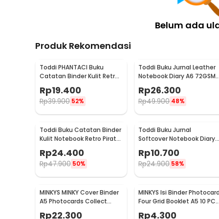
Belum ada ul
Produk Rekomendasi
Toddi PHANTACI Buku
Toddi Buku Jurnal Leather
Catatan Binder Kulit Retro
Notebook Diary A6 72GSM
Leaf Kertas B7 - ZB-20
140 Halaman Blank - ZB-3
Rp
19.400
Rp
26.300
Rp
39.900
Rp
49.900
52%
48%
Toddi Buku Catatan Binder
Toddi Buku Jurnal
Kulit Notebook Retro Pirate
Softcover Notebook Diary
Compass - ZB-45
120GSM 96 Halaman Blank 
Rp
24.400
Rp
10.700
BQ-14
Rp
47.900
Rp
24.900
50%
58%
MINKYS MINKY Cover Binder
MINKYS Isi Binder Photocar
A5 Photocards Collect
Four Grid Booklet A5 10 PCS
Book Postcard Holder - 2021
- A2021
Rp
22.300
Rp
4.300