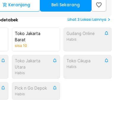
Keranjang
Beli Sekarang
Lihat
3
Lokasi Lainnya
odetabek
Toko Jakarta
Gudang Online
Habis
Barat
sisa
10
Toko Jakarta
Toko Cikupa
Habis
Utara
Habis
Pick n Go Depok
Habis