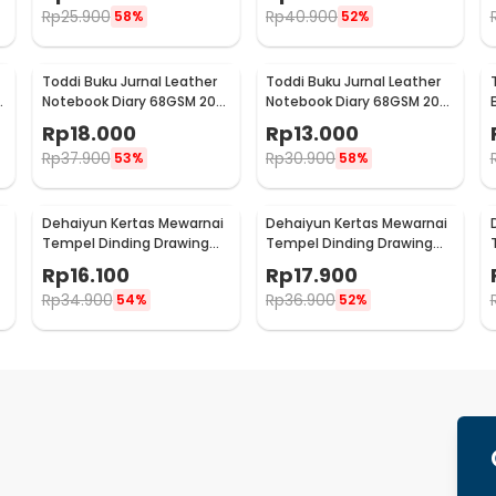
Rp
25.900
Rp
40.900
58%
52%
Toddi Buku Jurnal Leather
Toddi Buku Jurnal Leather
Notebook Diary 68GSM 200
Notebook Diary 68GSM 200
Halaman Lined A5 - CW-50
Halaman Lined A6 - CW-50
Rp
18.000
Rp
13.000
Rp
37.900
Rp
30.900
53%
58%
Dehaiyun Kertas Mewarnai
Dehaiyun Kertas Mewarnai
Tempel Dinding Drawing
Tempel Dinding Drawing
Paper Roll 3M Vehicles -
Paper Roll 3M Dinosaur
Rp
16.100
Rp
17.900
HB30
Paradise - HB30
Rp
34.900
Rp
36.900
54%
52%