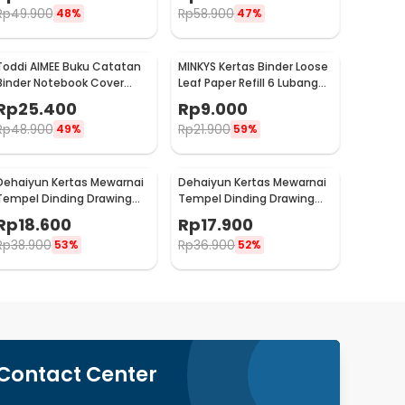
Rp
49.900
Rp
58.900
48%
47%
Toddi AIMEE Buku Catatan
MINKYS Kertas Binder Loose
Binder Notebook Cover
Leaf Paper Refill 6 Lubang
Kulit Vintage Maple A5 -
A5 80 Pages Horizontal Line
Rp
25.400
Rp
9.000
ZB-16
- MY5
Rp
48.900
Rp
21.900
49%
59%
Dehaiyun Kertas Mewarnai
Dehaiyun Kertas Mewarnai
Tempel Dinding Drawing
Tempel Dinding Drawing
Paper Roll 3M Lovely
Paper Roll 3M Animal World
Rp
18.600
Rp
17.900
Princess - HB30
- HB30
Rp
38.900
Rp
36.900
53%
52%
Contact Center