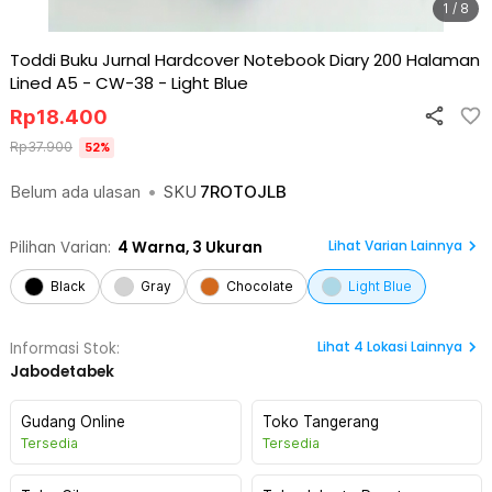
1 / 8
Toddi Buku Jurnal Hardcover Notebook Diary 200 Halaman
Lined A5 - CW-38
-
Light Blue
Rp
18.400
Rp
37.900
52
%
Belum ada ulasan
•
SKU
7ROTOJLB
Lihat Varian Lainnya
Pilihan Varian:
4
Warna,
3 Ukuran
Black
Gray
Chocolate
Light Blue
Lihat
4
Lokasi Lainnya
Informasi Stok:
Jabodetabek
Gudang Online
Toko Tangerang
Tersedia
Tersedia