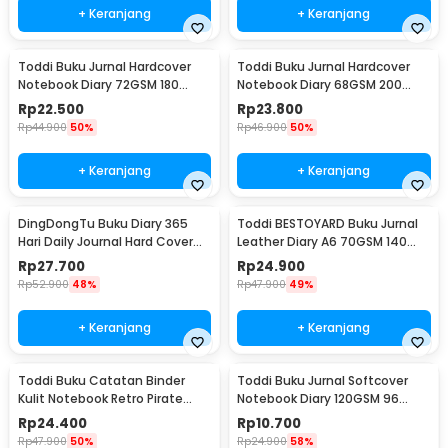
+ Keranjang
+ Keranjang
Toddi Buku Jurnal Hardcover
Toddi Buku Jurnal Hardcover
Notebook Diary 72GSM 180
Notebook Diary 68GSM 200
Halaman Lined - CW-24
Halaman Lined - CW-28
Rp
22.500
Rp
23.800
Rp
44.900
50%
Rp
46.900
50%
+ Keranjang
+ Keranjang
DingDongTu Buku Diary 365
Toddi BESTOYARD Buku Jurnal
Hari Daily Journal Hard Cover
Leather Diary A6 70GSM 140
128 Lembar - DDT-4083
Halaman Blank - ZB-45
Rp
27.700
Rp
24.900
Rp
52.900
48%
Rp
47.900
49%
+ Keranjang
+ Keranjang
Toddi Buku Catatan Binder
Toddi Buku Jurnal Softcover
Kulit Notebook Retro Pirate
Notebook Diary 120GSM 96
Compass - ZB-45
Halaman Blank - BQ-14
Rp
24.400
Rp
10.700
Rp
47.900
50%
Rp
24.900
58%