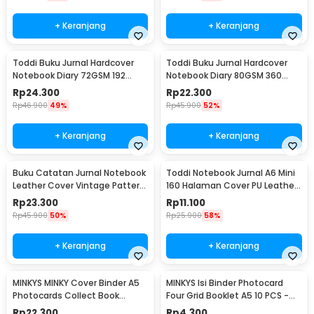
+ Keranjang
+ Keranjang
Toddi Buku Jurnal Hardcover
Toddi Buku Jurnal Hardcover
Notebook Diary 72GSM 192
Notebook Diary 80GSM 360
Halaman Lined - CW-60
Halaman Lined - CW-25
Rp
24.300
Rp
22.300
Rp
46.900
49%
Rp
45.900
52%
+ Keranjang
+ Keranjang
Buku Catatan Jurnal Notebook
Toddi Notebook Jurnal A6 Mini
Leather Cover Vintage Pattern
160 Halaman Cover PU Leather
- CW-64
Premium - CW-32
Rp
23.300
Rp
11.100
Rp
45.900
50%
Rp
25.900
58%
+ Keranjang
+ Keranjang
MINKYS MINKY Cover Binder A5
MINKYS Isi Binder Photocard
Photocards Collect Book
Four Grid Booklet A5 10 PCS -
Postcard Holder - 2021
A2021
Rp
22.300
Rp
4.300