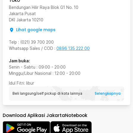
Toko
Bendungan Hilir Raya Blok G1 No. 10
Jakarta Pusat
DKI Jakarta
10210
Lihat google maps
Telp
:
(021) 39 700 200
Whatsapp Sales / COD
:
0896 135 222 00
Jam buka:
Senin - Sabtu
:
09:00
-
20:00
Minggu/Libur Nasional
:
12:00
-
20:00
Idul Fitri
: libur
Selengkapnya
Beli langsung/self pickup di kota lainnya
Download Aplikasi JakartaNotebook