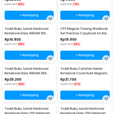
Rp
43.900
50%
Rp
15.900
73%
+ Keranjang
+ Keranjang
Toddi Buku Jurnal Hardcover
CPY Magical Tracing Workbook
Notebook Diary 68GSM 160
Set Practice Copybook for Kids
Halaman Lined - CW-74
- 001
Rp
10.900
Rp
19.900
Rp
25.900
58%
Rp
40.900
52%
+ Keranjang
+ Keranjang
Toddi Buku Jurnal Hardcover
Toddi Buku Catatan Harian
Notebook Diary 68GSM 360
Notebook Cover Kulit Magnetic
Halaman Lined - CW-05
Buckle - CW-04
Rp
26.200
Rp
31.700
Rp
49.900
48%
Rp
58.900
47%
+ Keranjang
+ Keranjang
Toddi Buku Jurnal Hardcover
Toddi Buku Jurnal Hardcover
Notebook Diary 200 Halaman
Notebook Diary 200 Halaman