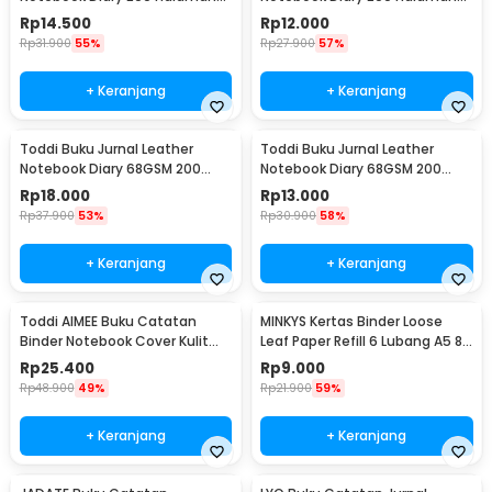
Lined A6 - CW-38
Lined A7 - CW-38
Rp
14.500
Rp
12.000
Rp
31.900
55%
Rp
27.900
57%
+ Keranjang
+ Keranjang
Toddi Buku Jurnal Leather
Toddi Buku Jurnal Leather
Notebook Diary 68GSM 200
Notebook Diary 68GSM 200
Halaman Lined A5 - CW-50
Halaman Lined A6 - CW-50
Rp
18.000
Rp
13.000
Rp
37.900
53%
Rp
30.900
58%
+ Keranjang
+ Keranjang
Toddi AIMEE Buku Catatan
MINKYS Kertas Binder Loose
Binder Notebook Cover Kulit
Leaf Paper Refill 6 Lubang A5 80
Vintage Maple A5 - ZB-16
Pages Horizontal Line - MY5
Rp
25.400
Rp
9.000
Rp
48.900
49%
Rp
21.900
59%
+ Keranjang
+ Keranjang