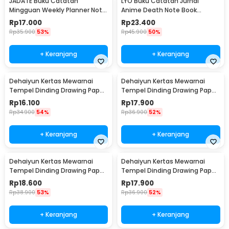
JADATE Buku Catatan
LYO Buku Catatan Jurnal
Mingguan Weekly Planner Note
Anime Death Note Book
52 Sheets - Q046
Leather Case - CW-05
Rp
17.000
Rp
23.400
Rp
35.900
53%
Rp
45.900
50%
+ Keranjang
+ Keranjang
Dehaiyun Kertas Mewarnai
Dehaiyun Kertas Mewarnai
Tempel Dinding Drawing Paper
Tempel Dinding Drawing Paper
Roll 3M Vehicles - HB30
Roll 3M Dinosaur Paradise -
Rp
16.100
Rp
17.900
HB30
Rp
34.900
54%
Rp
36.900
52%
+ Keranjang
+ Keranjang
Dehaiyun Kertas Mewarnai
Dehaiyun Kertas Mewarnai
Tempel Dinding Drawing Paper
Tempel Dinding Drawing Paper
Roll 3M Lovely Princess - HB30
Roll 3M Animal World - HB30
Rp
18.600
Rp
17.900
Rp
38.900
53%
Rp
36.900
52%
+ Keranjang
+ Keranjang