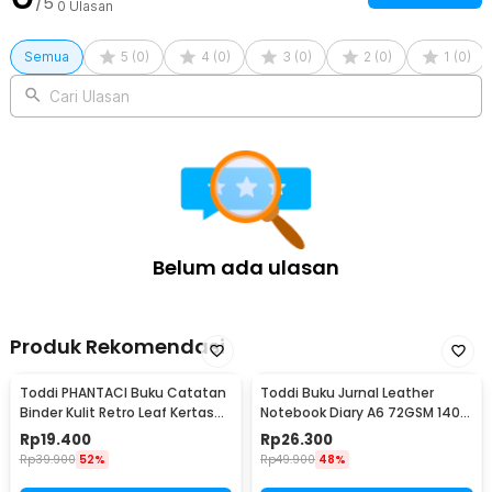
/5
0
Ulasan
Semua
5
(
0
)
4
(
0
)
3
(
0
)
2
(
0
)
1
(
0
)
Cari Ulasan
Belum ada ulasan
Produk Rekomendasi
Toddi PHANTACI Buku Catatan
Toddi Buku Jurnal Leather
Binder Kulit Retro Leaf Kertas
Notebook Diary A6 72GSM 140
B7 - ZB-20
Halaman Blank - ZB-30
Rp
19.400
Rp
26.300
Rp
39.900
52%
Rp
49.900
48%