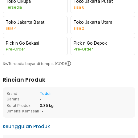
Toko Cikupa
Toko Jakarta Pusat
Tersedia
sisa
6
Toko Jakarta Barat
Toko Jakarta Utara
sisa
4
sisa
2
Pick n Go Bekasi
Pick n Go Depok
Pre-Order
Pre-Order
Tersedia bayar di tempat (COD)
Rincian Produk
Brand
Toddi
Garansi
-
Berat Produk
0.35 kg
Dimensi Kemasan
: -
Keunggulan Produk