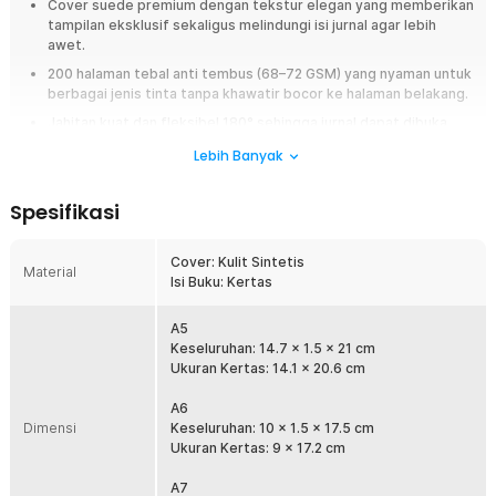
Cover suede premium dengan tekstur elegan yang memberikan
tampilan eksklusif sekaligus melindungi isi jurnal agar lebih
awet.
200 halaman tebal anti tembus (68–72 GSM) yang nyaman untuk
berbagai jenis tinta tanpa khawatir bocor ke halaman belakang.
Jahitan kuat dan fleksibel 180° sehingga jurnal dapat dibuka
rata untuk pengalaman menulis yang lebih nyaman.
Lebih Banyak
Dilengkapi slot pulpen praktis agar selalu siap mencatat kapan
saja, ideal untuk produktivitas on-the-go.
Spesifikasi
Overview
Cover: Kulit Sintetis
Jurnal elegan dengan cover suede premium, 200 halaman tebal anti
Material
Isi Buku: Kertas
tembus, jahitan fleksibel 180°, dan slot pulpen praktis. Cocok untuk ide
harian, kerja, dan kreativitas on-the-go.
A5
Fitur
Keseluruhan: 14.7 x 1.5 x 21 cm
Ukuran Kertas: 14.1 x 20.6 cm
Cover Premium
A6
Desain cover dengan tekstur suede memberikan kesan premium.
Dimensi
Keseluruhan: 10 x 1.5 x 17.5 cm
Terbuat dari kulit sintetis tebal, cover ini menghadirkan tampilan
Ukuran Kertas: 9 x 17.2 cm
elegan sekaligus melindungi isi catatan agar lebih awet dan tahan
lama.
A7