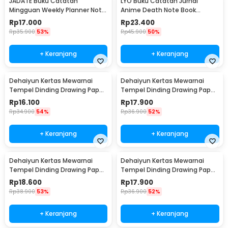
JADATE Buku Catatan
LYO Buku Catatan Jurnal
Mingguan Weekly Planner Note
Anime Death Note Book
52 Sheets - Q046
Leather Case - CW-05
Rp
17.000
Rp
23.400
Rp
35.900
53%
Rp
45.900
50%
+ Keranjang
+ Keranjang
Dehaiyun Kertas Mewarnai
Dehaiyun Kertas Mewarnai
Tempel Dinding Drawing Paper
Tempel Dinding Drawing Paper
Roll 3M Vehicles - HB30
Roll 3M Dinosaur Paradise -
Rp
16.100
Rp
17.900
HB30
Rp
34.900
54%
Rp
36.900
52%
+ Keranjang
+ Keranjang
Dehaiyun Kertas Mewarnai
Dehaiyun Kertas Mewarnai
Tempel Dinding Drawing Paper
Tempel Dinding Drawing Paper
Roll 3M Lovely Princess - HB30
Roll 3M Animal World - HB30
Rp
18.600
Rp
17.900
Rp
38.900
53%
Rp
36.900
52%
+ Keranjang
+ Keranjang