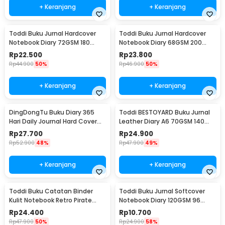
+ Keranjang
+ Keranjang
Toddi Buku Jurnal Hardcover
Toddi Buku Jurnal Hardcover
Notebook Diary 72GSM 180
Notebook Diary 68GSM 200
Halaman Lined - CW-24
Halaman Lined - CW-28
Rp
22.500
Rp
23.800
Rp
44.900
50%
Rp
46.900
50%
+ Keranjang
+ Keranjang
DingDongTu Buku Diary 365
Toddi BESTOYARD Buku Jurnal
Hari Daily Journal Hard Cover
Leather Diary A6 70GSM 140
128 Lembar - DDT-4083
Halaman Blank - ZB-45
Rp
27.700
Rp
24.900
Rp
52.900
48%
Rp
47.900
49%
+ Keranjang
+ Keranjang
Toddi Buku Catatan Binder
Toddi Buku Jurnal Softcover
Kulit Notebook Retro Pirate
Notebook Diary 120GSM 96
Compass - ZB-45
Halaman Blank - BQ-14
Rp
24.400
Rp
10.700
Rp
47.900
50%
Rp
24.900
58%