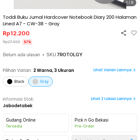
1 / 8
Toddi Buku Jurnal Hardcover Notebook Diary 200 Halaman
Lined A7 - CW-38
-
Gray
Rp
12.200
Rp
27.900
57
%
Belum ada ulasan
•
SKU
7ROTOLGY
Lihat Varian Lainnya
Pilihan Varian:
2
Warna,
3 Ukuran
Black
Gray
Lihat
2
Lokasi Lainnya
Informasi Stok:
Jabodetabek
Gudang Online
Pick n Go Bekasi
Tersedia
Pre-Order