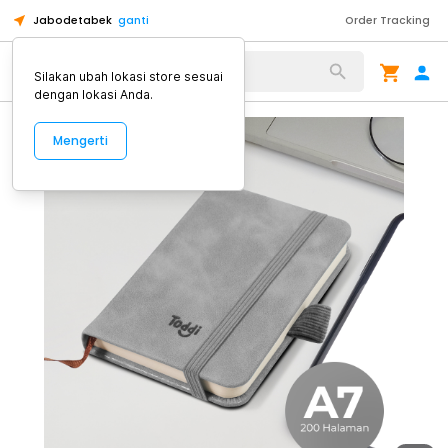
Jabodetabek
ganti
Order Tracking
Alat Kopi
Silakan ubah lokasi store sesuai
dengan lokasi Anda.
Mengerti