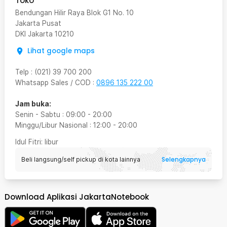
Toko
Bendungan Hilir Raya Blok G1 No. 10
Jakarta Pusat
DKI Jakarta
10210
Lihat google maps
Telp
:
(021) 39 700 200
Whatsapp Sales / COD
:
0896 135 222 00
Jam buka:
Senin - Sabtu
:
09:00
-
20:00
Minggu/Libur Nasional
:
12:00
-
20:00
Idul Fitri
: libur
Selengkapnya
Beli langsung/self pickup di kota lainnya
Download Aplikasi JakartaNotebook