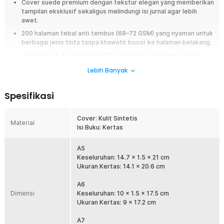
Cover suede premium dengan tekstur elegan yang memberikan
tampilan eksklusif sekaligus melindungi isi jurnal agar lebih
awet.
200 halaman tebal anti tembus (68–72 GSM) yang nyaman untuk
berbagai jenis tinta tanpa khawatir bocor ke halaman belakang.
Jahitan kuat dan fleksibel 180° sehingga jurnal dapat dibuka
rata untuk pengalaman menulis yang lebih nyaman.
Lebih Banyak
Dilengkapi slot pulpen praktis agar selalu siap mencatat kapan
saja, ideal untuk produktivitas on-the-go.
Spesifikasi
Overview
Cover: Kulit Sintetis
Jurnal elegan dengan cover suede premium, 200 halaman tebal anti
Material
Isi Buku: Kertas
tembus, jahitan fleksibel 180°, dan slot pulpen praktis. Cocok untuk ide
harian, kerja, dan kreativitas on-the-go.
A5
Fitur
Keseluruhan: 14.7 x 1.5 x 21 cm
Ukuran Kertas: 14.1 x 20.6 cm
Cover Premium
A6
Desain cover dengan tekstur suede memberikan kesan premium.
Dimensi
Keseluruhan: 10 x 1.5 x 17.5 cm
Terbuat dari kulit sintetis tebal, cover ini menghadirkan tampilan
Ukuran Kertas: 9 x 17.2 cm
elegan sekaligus melindungi isi catatan agar lebih awet dan tahan
lama.
A7