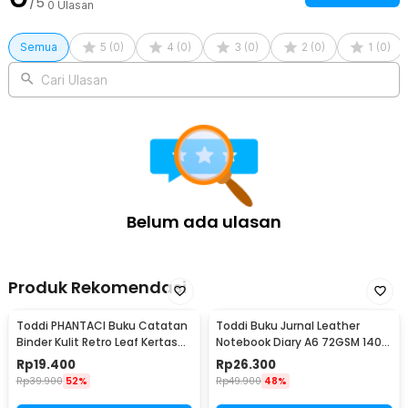
/5
0
Ulasan
Semua
5
(
0
)
4
(
0
)
3
(
0
)
2
(
0
)
1
(
0
)
Cari Ulasan
Belum ada ulasan
Produk Rekomendasi
Toddi PHANTACI Buku Catatan
Toddi Buku Jurnal Leather
Binder Kulit Retro Leaf Kertas
Notebook Diary A6 72GSM 140
B7 - ZB-20
Halaman Blank - ZB-30
Rp
19.400
Rp
26.300
Rp
39.900
52%
Rp
49.900
48%