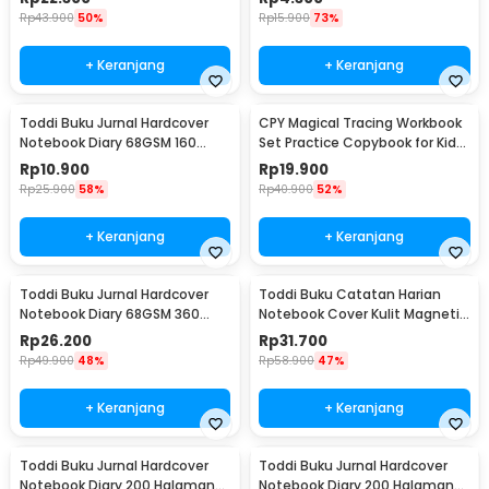
Rp
43.900
50%
Rp
15.900
73%
+ Keranjang
+ Keranjang
Toddi Buku Jurnal Hardcover
CPY Magical Tracing Workbook
Notebook Diary 68GSM 160
Set Practice Copybook for Kids
Halaman Lined - CW-74
- 001
Rp
10.900
Rp
19.900
Rp
25.900
58%
Rp
40.900
52%
+ Keranjang
+ Keranjang
Toddi Buku Jurnal Hardcover
Toddi Buku Catatan Harian
Notebook Diary 68GSM 360
Notebook Cover Kulit Magnetic
Halaman Lined - CW-05
Buckle - CW-04
Rp
26.200
Rp
31.700
Rp
49.900
48%
Rp
58.900
47%
+ Keranjang
+ Keranjang
Toddi Buku Jurnal Hardcover
Toddi Buku Jurnal Hardcover
Notebook Diary 200 Halaman
Notebook Diary 200 Halaman