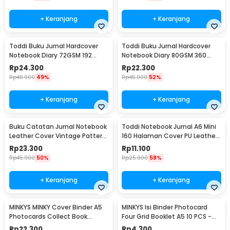
+ Keranjang
+ Keranjang
Toddi Buku Jurnal Hardcover
Toddi Buku Jurnal Hardcover
Notebook Diary 72GSM 192
Notebook Diary 80GSM 360
Halaman Lined - CW-60
Halaman Lined - CW-25
Rp
24.300
Rp
22.300
Rp
46.900
49%
Rp
45.900
52%
+ Keranjang
+ Keranjang
Buku Catatan Jurnal Notebook
Toddi Notebook Jurnal A6 Mini
Leather Cover Vintage Pattern
160 Halaman Cover PU Leather
- CW-64
Premium - CW-32
Rp
23.300
Rp
11.100
Rp
45.900
50%
Rp
25.900
58%
+ Keranjang
+ Keranjang
MINKYS MINKY Cover Binder A5
MINKYS Isi Binder Photocard
Photocards Collect Book
Four Grid Booklet A5 10 PCS -
Postcard Holder - 2021
A2021
Rp
22.300
Rp
4.300