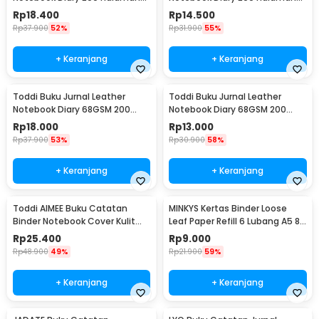
Lined A5 - CW-38
Lined A6 - CW-38
Rp
18.400
Rp
14.500
Rp
37.900
52%
Rp
31.900
55%
+ Keranjang
+ Keranjang
Toddi Buku Jurnal Leather
Toddi Buku Jurnal Leather
Notebook Diary 68GSM 200
Notebook Diary 68GSM 200
Halaman Lined A5 - CW-50
Halaman Lined A6 - CW-50
Rp
18.000
Rp
13.000
Rp
37.900
53%
Rp
30.900
58%
+ Keranjang
+ Keranjang
Toddi AIMEE Buku Catatan
MINKYS Kertas Binder Loose
Binder Notebook Cover Kulit
Leaf Paper Refill 6 Lubang A5 80
Vintage Maple A5 - ZB-16
Pages Horizontal Line - MY5
Rp
25.400
Rp
9.000
Rp
48.900
49%
Rp
21.900
59%
+ Keranjang
+ Keranjang