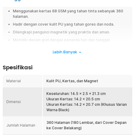
Menggunakan kertas 68 GSM yang tahan tinta sebanyak 360
halaman.
Hadir dengan cover kulit PU yang tahan gores dan noda.
Dilengkapi pengunci magnetik yang praktis dan aman.
Memiliki desain grid dengan penanda hari dan tanggal.
Lebih Banyak
Overview
Mencatat sesuatu secara manual terkadang lebih efektif ketimbang
secara digital. Agar catatan Anda rapi dan tersimpan baik, gunakanlah
Spesifikasi
buku jurnal harian dari Toddi! Dengan 180 lembar atau 360 halaman dari
cover depan hingga belakang, Anda dapat mencatat banyak hal. Bukan
Material
Kulit PU, Kertas, dan Magnet
buku jurnal biasa, kertas A5 yang dibalut cover kulit PU membuatnya
tampak premium. Sangat bergaya ketika dibawa ke kantor, kampus, atau
sekolah.
Keseluruhan: 14.5 x 2.5 x 21.3 cm
Ukuran Kertas: 14.2 x 20.5 cm
Dimensi
Fitur
Ukuran Kertas: 14.2 x 20.7 cm (Khusus Varian
Warna Black)
360 Halaman dengan Kertas 68 GSM untuk Pencatatan Lebih
Lama
360 Halaman (180 Lembar, dari Cover Depan
Jumlah Halaman
Hadir dengan 360 halaman (180 lembar) dari cover depan hingga
ke Cover Belakang)
belakang, serta menggunakan kertas 68 GSM yang cukup tebal