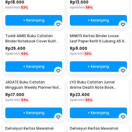
Halaman Lined A5 - CW-50
Halaman Lined A6 - CW-50
Rp
18.000
Rp
13.000
Rp
37.900
53%
Rp
30.900
58%
+ Keranjang
+ Keranjang
Toddi AIMEE Buku Catatan
MINKYS Kertas Binder Loose
Binder Notebook Cover Kulit
Leaf Paper Refill 6 Lubang A5 80
Vintage Maple A5 - ZB-16
Pages Horizontal Line - MY5
Rp
25.400
Rp
9.000
Rp
48.900
49%
Rp
21.900
59%
+ Keranjang
+ Keranjang
JADATE Buku Catatan
LYO Buku Catatan Jurnal
Mingguan Weekly Planner Note
Anime Death Note Book
52 Sheets - Q046
Leather Case - CW-05
Rp
17.000
Rp
23.400
Rp
35.900
53%
Rp
45.900
50%
+ Keranjang
+ Keranjang
Dehaiyun Kertas Mewarnai
Dehaiyun Kertas Mewarnai