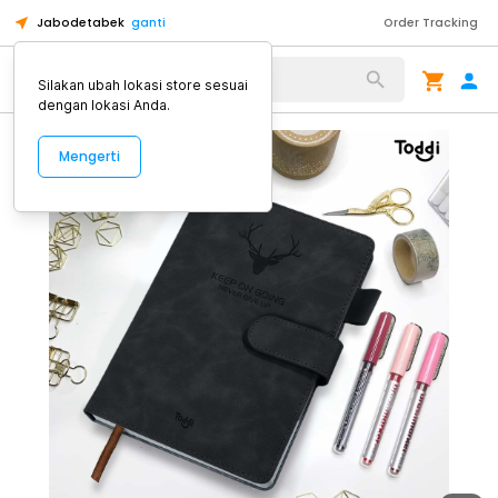
Jabodetabek
ganti
Order Tracking
Alat Kopi
Silakan ubah lokasi store sesuai
dengan lokasi Anda.
Mengerti