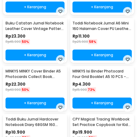
+ Keranjang
+ Keranjang
Buku Catatan Jurnal Notebook
Toddi Notebook Jurnal A6 Mini
Leather Cover Vintage Pattern
160 Halaman Cover PU Leather
- CW-64
Premium - CW-32
Rp
23.300
Rp
11.100
Rp
45.900
50%
Rp
25.900
58%
+ Keranjang
+ Keranjang
MINKYS MINKY Cover Binder A5
MINKYS Isi Binder Photocard
Photocards Collect Book
Four Grid Booklet A5 10 PCS -
Postcard Holder - 2021
A2021
Rp
22.300
Rp
4.300
Rp
43.900
50%
Rp
15.900
73%
+ Keranjang
+ Keranjang
Toddi Buku Jurnal Hardcover
CPY Magical Tracing Workbook
Notebook Diary 68GSM 160
Set Practice Copybook for Kids
Halaman Lined - CW-74
- 001
Rp
10.900
Rp
19.900