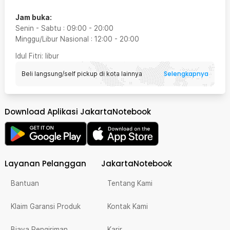
Jam buka:
Senin - Sabtu
:
09:00
-
20:00
Minggu/Libur Nasional
:
12:00
-
20:00
Idul Fitri
: libur
Selengkapnya
Beli langsung/self pickup di kota lainnya
Download Aplikasi JakartaNotebook
Layanan Pelanggan
JakartaNotebook
Bantuan
Tentang Kami
Klaim Garansi Produk
Kontak Kami
Biaya Pengiriman
Karir