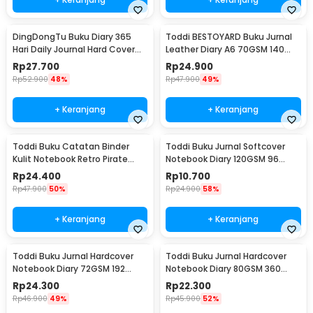
1 x Toddi Buku Jurnal Hardcover Notebook Diary 68GSM 360
Halaman Lined - CW-05
DingDongTu Buku Diary 365
Toddi BESTOYARD Buku Jurnal
Hari Daily Journal Hard Cover
Leather Diary A6 70GSM 140
128 Lembar - DDT-4083
Halaman Blank - ZB-45
Rp
27.700
Rp
24.900
Rp
52.900
48%
Rp
47.900
49%
+ Keranjang
+ Keranjang
Toddi Buku Catatan Binder
Toddi Buku Jurnal Softcover
Kulit Notebook Retro Pirate
Notebook Diary 120GSM 96
Compass - ZB-45
Halaman Blank - BQ-14
Rp
24.400
Rp
10.700
Rp
47.900
50%
Rp
24.900
58%
+ Keranjang
+ Keranjang
Toddi Buku Jurnal Hardcover
Toddi Buku Jurnal Hardcover
Notebook Diary 72GSM 192
Notebook Diary 80GSM 360
Halaman Lined - CW-60
Halaman Lined - CW-25
Rp
24.300
Rp
22.300
Rp
46.900
49%
Rp
45.900
52%