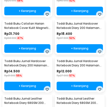
Rp
25.900
58%
Rp
40.900
52%
+ Keranjang
+ Keranjang
Toddi Buku Catatan Harian
Toddi Buku Jurnal Hardcover
Notebook Cover Kulit Magnetic
Notebook Diary 200 Halaman
Buckle - CW-04
Lined A5 - CW-38
Rp
31.700
Rp
18.400
Rp
58.900
47%
Rp
37.900
52%
+ Keranjang
+ Keranjang
Toddi Buku Jurnal Hardcover
Toddi Buku Jurnal Hardcover
Notebook Diary 200 Halaman
Notebook Diary 200 Halaman
Lined A6 - CW-38
Lined A7 - CW-38
Rp
14.500
Rp
12.000
Rp
31.900
55%
Rp
27.900
57%
+ Keranjang
+ Keranjang
Toddi Buku Jurnal Leather
Toddi Buku Jurnal Leather
Notebook Diary 68GSM 200
Notebook Diary 68GSM 200