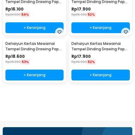
Tempel Dinding Drawing Paper
Tempel Dinding Drawing Paper
Roll 3M Vehicles - HB30
Roll 3M Dinosaur Paradise -
Rp
16.100
Rp
17.900
HB30
Rp
34.900
54%
Rp
36.900
52%
+ Keranjang
+ Keranjang
Dehaiyun Kertas Mewarnai
Dehaiyun Kertas Mewarnai
Tempel Dinding Drawing Paper
Tempel Dinding Drawing Paper
Roll 3M Lovely Princess - HB30
Roll 3M Animal World - HB30
Rp
18.600
Rp
17.900
Rp
38.900
53%
Rp
36.900
52%
+ Keranjang
+ Keranjang
Beli Sekarang