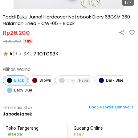
1 / 7
Toddi Buku Jurnal Hardcover Notebook Diary 68GSM 360
Halaman Lined - CW-05
-
Black
Rp
26.200
Rp
49.900
48
%
•
SKU
7ROTO9BK
5
(
1
)
Pilihan Warna:
Black
Brown
Gray
Dark Blue
Habis
Baby Blue
Lihat
4
Lokasi Lainnya
Informasi Stok:
Jabodetabek
Toko Tangerang
Gudang Online
Tersedia
sisa
7