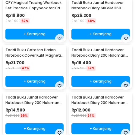
CPY Magical Tracing Workbook
Toddi Buku Jurnal Hardcover
Set Practice Copybook for Kids
Notebook Diary 68GSM 360
- 001
Halaman Lined - CW-05
Rp
19.900
Rp
26.200
Rp
40.900
52%
Rp
49.900
48%
+ Keranjang
+ Keranjang
Toddi Buku Catatan Harian
Toddi Buku Jurnal Hardcover
Notebook Cover Kulit Magnetic
Notebook Diary 200 Halaman
Buckle - CW-04
Lined A5 - CW-38
Rp
31.700
Rp
18.400
Rp
58.900
47%
Rp
37.900
52%
+ Keranjang
+ Keranjang
Toddi Buku Jurnal Hardcover
Toddi Buku Jurnal Hardcover
Notebook Diary 200 Halaman
Notebook Diary 200 Halaman
Lined A6 - CW-38
Lined A7 - CW-38
Rp
14.500
Rp
12.000
Rp
31.900
55%
Rp
27.900
57%
+ Keranjang
+ Keranjang