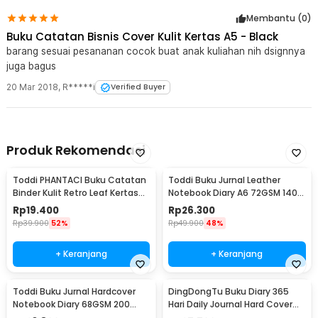
Halaman Lined - CW-24
Membantu (
0
)
Buku Catatan Bisnis Cover Kulit Kertas A5 - Black
barang sesuai pesananan cocok buat anak kuliahan nih dsignnya
juga bagus
20 Mar 2018
,
R*****i
Verified Buyer
Produk Rekomendasi
Toddi PHANTACI Buku Catatan
Toddi Buku Jurnal Leather
Binder Kulit Retro Leaf Kertas
Notebook Diary A6 72GSM 140
B7 - ZB-20
Halaman Blank - ZB-30
Rp
19.400
Rp
26.300
Rp
39.900
52%
Rp
49.900
48%
+ Keranjang
+ Keranjang
Toddi Buku Jurnal Hardcover
DingDongTu Buku Diary 365
Notebook Diary 68GSM 200
Hari Daily Journal Hard Cover
Halaman Lined - CW-28
128 Lembar - DDT-4083