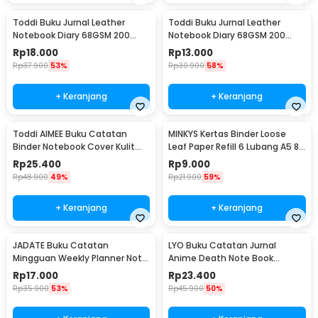
Toddi Buku Jurnal Leather
Toddi Buku Jurnal Leather
Notebook Diary 68GSM 200
Notebook Diary 68GSM 200
Halaman Lined A5 - CW-50
Halaman Lined A6 - CW-50
Rp
18.000
Rp
13.000
Rp
37.900
53%
Rp
30.900
58%
+ Keranjang
+ Keranjang
Toddi AIMEE Buku Catatan
MINKYS Kertas Binder Loose
Binder Notebook Cover Kulit
Leaf Paper Refill 6 Lubang A5 80
Vintage Maple A5 - ZB-16
Pages Horizontal Line - MY5
Rp
25.400
Rp
9.000
Rp
48.900
49%
Rp
21.900
59%
+ Keranjang
+ Keranjang
JADATE Buku Catatan
LYO Buku Catatan Jurnal
Mingguan Weekly Planner Note
Anime Death Note Book
52 Sheets - Q046
Leather Case - CW-05
Rp
17.000
Rp
23.400
Rp
35.900
53%
Rp
45.900
50%