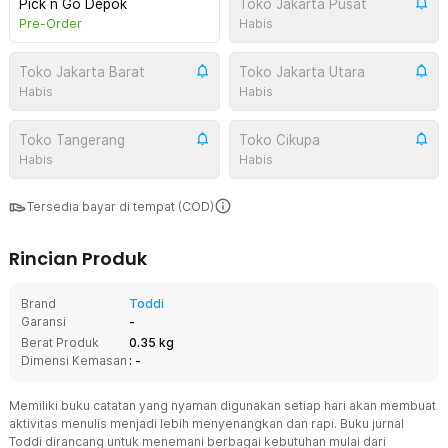
Pick n Go Depok
Toko Jakarta Pusat
Pre-Order
Habis
Toko Jakarta Barat
Toko Jakarta Utara
Habis
Habis
Toko Tangerang
Toko Cikupa
Habis
Habis
Tersedia bayar di tempat (COD)
Rincian Produk
Brand
Toddi
Garansi
-
Berat Produk
0.35 kg
Dimensi Kemasan
: -
Memiliki buku catatan yang nyaman digunakan setiap hari akan membuat
aktivitas menulis menjadi lebih menyenangkan dan rapi. Buku jurnal
Toddi dirancang untuk menemani berbagai kebutuhan mulai dari