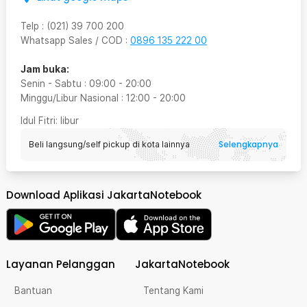
Telp
:
(021) 39 700 200
Whatsapp Sales / COD
:
0896 135 222 00
Jam buka:
Senin - Sabtu
:
09:00
-
20:00
Minggu/Libur Nasional
:
12:00
-
20:00
Idul Fitri
: libur
Selengkapnya
Beli langsung/self pickup di kota lainnya
Download Aplikasi JakartaNotebook
Layanan Pelanggan
JakartaNotebook
Bantuan
Tentang Kami