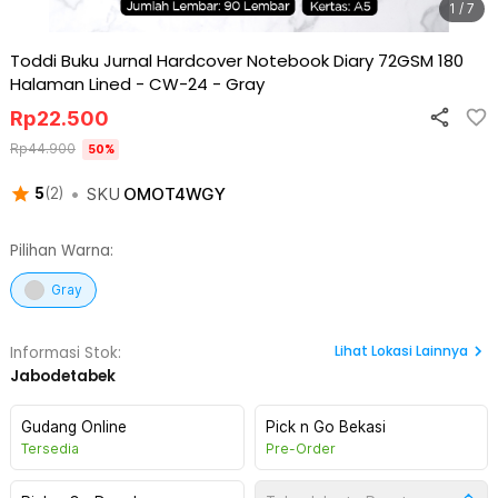
1 / 7
Toddi Buku Jurnal Hardcover Notebook Diary 72GSM 180
Halaman Lined - CW-24
-
Gray
Rp
22.500
Rp
44.900
50
%
•
SKU
OMOT4WGY
5
(
2
)
Pilihan Warna:
Gray
Lihat
Lokasi Lainnya
Informasi Stok:
Jabodetabek
Gudang Online
Pick n Go Bekasi
Tersedia
Pre-Order