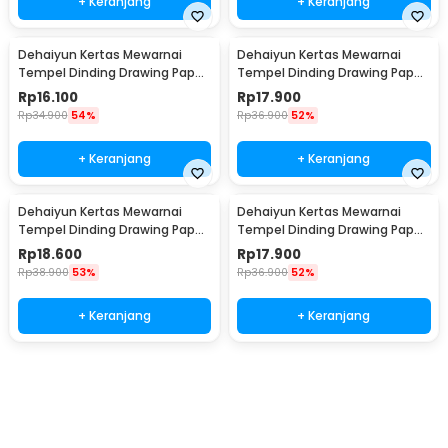
+ Keranjang
+ Keranjang
Dehaiyun Kertas Mewarnai
Dehaiyun Kertas Mewarnai
Tempel Dinding Drawing Paper
Tempel Dinding Drawing Paper
Roll 3M Vehicles - HB30
Roll 3M Dinosaur Paradise -
Rp
16.100
Rp
17.900
HB30
Rp
34.900
54%
Rp
36.900
52%
+ Keranjang
+ Keranjang
Dehaiyun Kertas Mewarnai
Dehaiyun Kertas Mewarnai
Tempel Dinding Drawing Paper
Tempel Dinding Drawing Paper
Roll 3M Lovely Princess - HB30
Roll 3M Animal World - HB30
Rp
18.600
Rp
17.900
Rp
38.900
53%
Rp
36.900
52%
+ Keranjang
+ Keranjang
Beli Sekarang