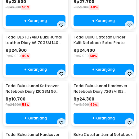
Rp
23.800
Rp
27.700
Rp
46.900
50%
Rp
52.900
48%
+ Keranjang
+ Keranjang
Toddi BESTOYARD Buku Jurnal
Toddi Buku Catatan Binder
Leather Diary A6 70GSM 140
Kulit Notebook Retro Pirate
Halaman Blank - ZB-45
Compass - ZB-45
Rp
24.900
Rp
24.400
Rp
47.900
49%
Rp
47.900
50%
+ Keranjang
+ Keranjang
Toddi Buku Jurnal Softcover
Toddi Buku Jurnal Hardcover
Notebook Diary 120GSM 96
Notebook Diary 72GSM 192
Halaman Blank - BQ-14
Halaman Lined - CW-60
Rp
10.700
Rp
24.300
Rp
24.900
58%
Rp
46.900
49%
+ Keranjang
+ Keranjang
Toddi Buku Jurnal Hardcover
Buku Catatan Jurnal Notebook