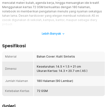
mencatat materi kuliah, agenda kerja, hingga menuangkan ide kreatif.
Menggunakan kertas 72 GSM berkualitas dengan 180 halaman,
notebook ini memberikan pengalaman menulis yang nyaman sekaligus
tahan lama. Desain hardcover yang elegan membuat notebook A5 ini
cocok digunakan di sekolah, kampus, kantor, maupun sebagai diary
pribadi.
Fitur
Lebih Banyak
180 Halaman untuk Produktivitas Maksimal
Spesifikasi
Dengan total 180 halaman atau 90 lembar, Anda memiliki ruang yang
luas untuk berbagai kebutuhan menulis tanpa cepat habis. Cocok
digunakan sebagai jurnal harian, planner, buku meeting, maupun
Material
Bahan Cover: Kulit Sintetis
catatan belajar. Kapasitas halaman yang banyak membuat buku
jurnal ini ideal untuk penggunaan jangka panjang sehingga lebih
Keseluruhan: 14.5 x 1.5 x 21 cm
praktis dan ekonomis.
Dimensi
Ukuran Kertas: 14.3 x 20.7 cm ( A5 )
Kertas 72 GSM Tebal dan Nyaman Ditulis
Notebook menggunakan kertas 72 GSM yang lebih tebal sehingga
Jumlah Halaman
180 Halaman (90 Lembar)
tinta tidak mudah tembus ke halaman belakang saat digunakan
dengan sebagian besar jenis pulpen. Permukaan kertas terasa
Ketebalan Kertas
72 GSM
halus sehingga pengalaman menulis menjadi lebih nyaman. Kertas
juga tidak mudah sobek sehingga cocok digunakan setiap hari.
Binding Jahit Kuat dan Fleksibel
Galeri