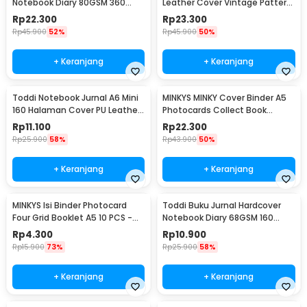
Notebook Diary 80GSM 360
Leather Cover Vintage Pattern
Halaman Lined - CW-25
- CW-64
Rp
22.300
Rp
23.300
Rp
45.900
52%
Rp
45.900
50%
+ Keranjang
+ Keranjang
Toddi Notebook Jurnal A6 Mini
MINKYS MINKY Cover Binder A5
160 Halaman Cover PU Leather
Photocards Collect Book
Premium - CW-32
Postcard Holder - 2021
Rp
11.100
Rp
22.300
Rp
25.900
58%
Rp
43.900
50%
+ Keranjang
+ Keranjang
MINKYS Isi Binder Photocard
Toddi Buku Jurnal Hardcover
Four Grid Booklet A5 10 PCS -
Notebook Diary 68GSM 160
A2021
Halaman Lined - CW-74
Rp
4.300
Rp
10.900
Rp
15.900
73%
Rp
25.900
58%
+ Keranjang
+ Keranjang