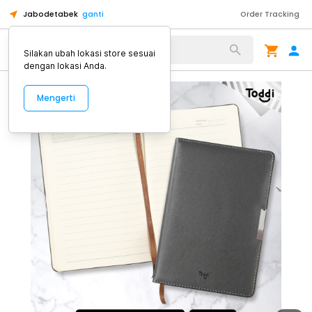
Jabodetabek
ganti
Order Tracking
Alat Kopi
Silakan ubah lokasi store sesuai
dengan lokasi Anda.
Mengerti