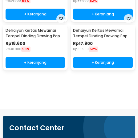
Rp
34.900
54%
Rp
36.900
52%
+ Keranjang
+ Keranjang
Dehaiyun Kertas Mewarnai
Dehaiyun Kertas Mewarnai
Tempel Dinding Drawing Paper
Tempel Dinding Drawing Paper
Roll 3M Lovely Princess - HB30
Roll 3M Animal World - HB30
Rp
18.600
Rp
17.900
Rp
38.900
53%
Rp
36.900
52%
+ Keranjang
+ Keranjang
Beli Sekarang
Contact Center