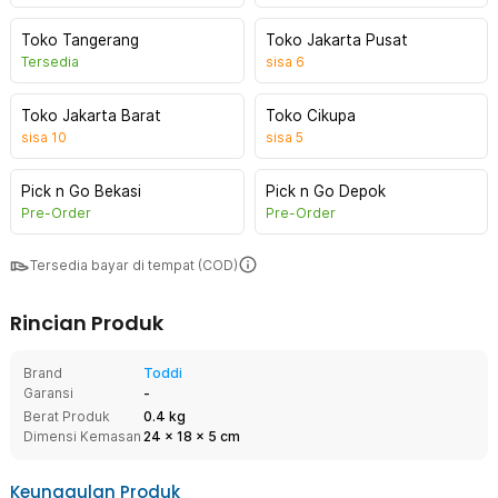
Toko Tangerang
Toko Jakarta Pusat
Tersedia
sisa
6
Toko Jakarta Barat
Toko Cikupa
sisa
10
sisa
5
Pick n Go Bekasi
Pick n Go Depok
Pre-Order
Pre-Order
Tersedia bayar di tempat (COD)
Rincian Produk
Brand
Toddi
Garansi
-
Berat Produk
0.4 kg
Dimensi Kemasan
24
x
18
x
5
cm
Keunggulan Produk