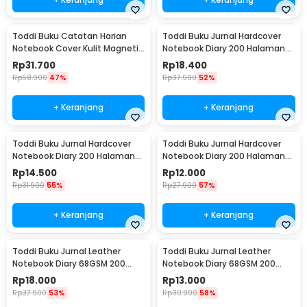
Toddi Buku Catatan Harian
Toddi Buku Jurnal Hardcover
Notebook Cover Kulit Magnetic
Notebook Diary 200 Halaman
Buckle - CW-04
Lined A5 - CW-38
Rp
31.700
Rp
18.400
Rp
58.900
47%
Rp
37.900
52%
+ Keranjang
+ Keranjang
Toddi Buku Jurnal Hardcover
Toddi Buku Jurnal Hardcover
Notebook Diary 200 Halaman
Notebook Diary 200 Halaman
Lined A6 - CW-38
Lined A7 - CW-38
Rp
14.500
Rp
12.000
Rp
31.900
55%
Rp
27.900
57%
+ Keranjang
+ Keranjang
Toddi Buku Jurnal Leather
Toddi Buku Jurnal Leather
Notebook Diary 68GSM 200
Notebook Diary 68GSM 200
Halaman Lined A5 - CW-50
Halaman Lined A6 - CW-50
Rp
18.000
Rp
13.000
Rp
37.900
53%
Rp
30.900
58%