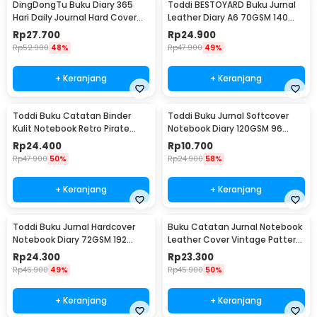
DingDongTu Buku Diary 365
Toddi BESTOYARD Buku Jurnal
Hari Daily Journal Hard Cover
Leather Diary A6 70GSM 140
128 Lembar - DDT-4083
Halaman Blank - ZB-45
Rp
27.700
Rp
24.900
Rp
52.900
48%
Rp
47.900
49%
+ Keranjang
+ Keranjang
Toddi Buku Catatan Binder
Toddi Buku Jurnal Softcover
Kulit Notebook Retro Pirate
Notebook Diary 120GSM 96
Compass - ZB-45
Halaman Blank - BQ-14
Rp
24.400
Rp
10.700
Rp
47.900
50%
Rp
24.900
58%
+ Keranjang
+ Keranjang
Toddi Buku Jurnal Hardcover
Buku Catatan Jurnal Notebook
Notebook Diary 72GSM 192
Leather Cover Vintage Pattern
Halaman Lined - CW-60
- CW-64
Rp
24.300
Rp
23.300
Rp
46.900
49%
Rp
45.900
50%
+ Keranjang
+ Keranjang