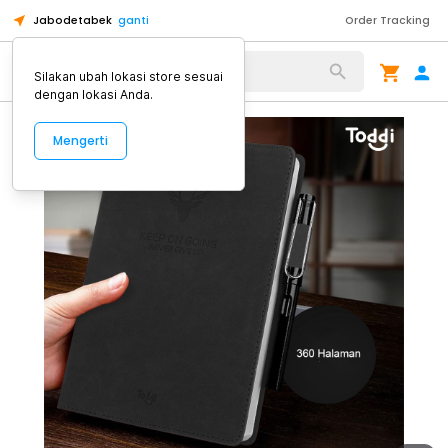
Jabodetabek
ganti
Order Tracking
Alat Kopi
Silakan ubah lokasi store sesuai
dengan lokasi Anda.
Mengerti