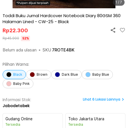
1 / 7
Toddi Buku Jurnal Hardcover Notebook Diary 80GSM 360
Halaman Lined - CW-25
-
Black
Rp
22.300
Rp
45.900
52
%
Belum ada ulasan
•
SKU
7ROTE4BK
Pilihan Warna:
Black
Brown
Dark Blue
Baby Blue
Baby Pink
Lihat
6
Lokasi Lainnya
Informasi Stok:
Jabodetabek
Gudang Online
Toko Jakarta Utara
Tersedia
Tersedia