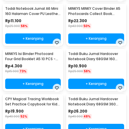
Toddi Notebook Jurnal A6 Mini
MINKYS MINKY Cover Binder A5
160 Halaman Cover PU Leather
Photocards Collect Book
Premium - CW-32
Postcard Holder - 2021
Rp
11.100
Rp
22.300
Rp
25.900
58%
Rp
43.900
50%
+ Keranjang
+ Keranjang
MINKYS Isi Binder Photocard
Toddi Buku Jurnal Hardcover
Four Grid Booklet A5 10 PCS -
Notebook Diary 68GSM 160
A2021
Halaman Lined - CW-74
Rp
4.300
Rp
10.900
Rp
15.900
73%
Rp
25.900
58%
+ Keranjang
+ Keranjang
CPY Magical Tracing Workbook
Toddi Buku Jurnal Hardcover
Set Practice Copybook for Kids
Notebook Diary 68GSM 360
- 001
Halaman Lined - CW-05
Rp
19.900
Rp
26.200
Rp
40.900
52%
Rp
49.900
48%
+ Keranjang
+ Keranjang