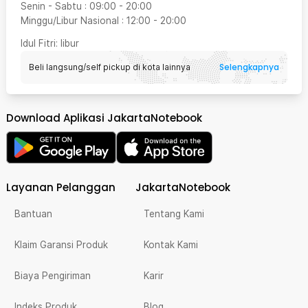
Senin - Sabtu
:
09:00
-
20:00
Minggu/Libur Nasional
:
12:00
-
20:00
Idul Fitri
: libur
Selengkapnya
Beli langsung/self pickup di kota lainnya
Download Aplikasi JakartaNotebook
Layanan Pelanggan
JakartaNotebook
Bantuan
Tentang Kami
Klaim Garansi Produk
Kontak Kami
Biaya Pengiriman
Karir
Indeks Produk
Blog