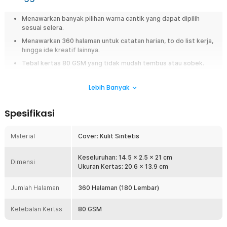
Menawarkan banyak pilihan warna cantik yang dapat dipilih
sesuai selera.
Menawarkan 360 halaman untuk catatan harian, to do list kerja,
hingga ide kreatif lainnya.
Tebal kertas 80 GSM yang tidak mudah tembus atau sobek.
Memiliki 19 baris untuk memberi ruang lebih dalam menulis
catatan panjang.
Lebih Banyak
Terbuat dari kulit sintetis dengan slot pulpen yang memberikan
kesan premium.
Spesifikasi
Overview
Material
Cover: Kulit Sintetis
Buku jurnal Toddi hadir dengan 360 halaman dan kertas tebal 80 GSM
yang nyaman untuk menulis sehari-hari tanpa khawatir tembus atau
Keseluruhan: 14.5 x 2.5 x 21 cm
sobek. Tersedia dalam berbagai pilihan warna cover menarik yang bisa
Dimensi
Ukuran Kertas: 20.6 x 13.9 cm
disesuaikan dengan gaya dan mood Anda. Cocok untuk menemani
rutinitas mencatat, menulis ide, hingga agenda harian dengan tampilan
yang stylish.
Jumlah Halaman
360 Halaman (180 Lembar)
Fitur
Ketebalan Kertas
80 GSM
Lebih Banyak Halaman untuk Menulis