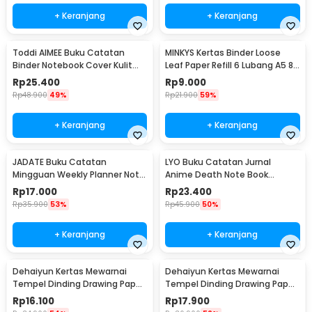
+ Keranjang
+ Keranjang
Toddi AIMEE Buku Catatan
MINKYS Kertas Binder Loose
Binder Notebook Cover Kulit
Leaf Paper Refill 6 Lubang A5 80
Vintage Maple A5 - ZB-16
Pages Horizontal Line - MY5
Rp
25.400
Rp
9.000
Rp
48.900
49%
Rp
21.900
59%
+ Keranjang
+ Keranjang
JADATE Buku Catatan
LYO Buku Catatan Jurnal
Mingguan Weekly Planner Note
Anime Death Note Book
52 Sheets - Q046
Leather Case - CW-05
Rp
17.000
Rp
23.400
Rp
35.900
53%
Rp
45.900
50%
+ Keranjang
+ Keranjang
Dehaiyun Kertas Mewarnai
Dehaiyun Kertas Mewarnai
Tempel Dinding Drawing Paper
Tempel Dinding Drawing Paper
Roll 3M Vehicles - HB30
Roll 3M Dinosaur Paradise -
Rp
16.100
Rp
17.900
HB30