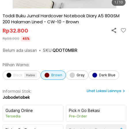
1 / 10
Toddi Buku Jurnal Hardcover Notebook Diary A5 80GSM
200 Halaman Lined - CW-10
-
Brown
Rp
32.800
Rp
58.900
45
%
Belum ada ulasan
•
SKU
QDOT0MBR
Pilihan Warna:
Black
Brown
Gray
Dark Blue
Habis
Lihat
Lokasi Lainnya
Informasi Stok:
Jabodetabek
Gudang Online
Pick n Go Bekasi
Tersedia
Pre-Order