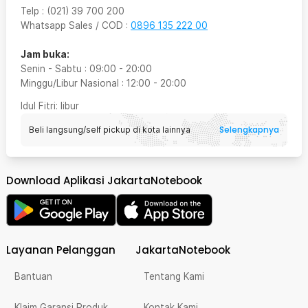
Telp
:
(021) 39 700 200
Whatsapp Sales / COD
:
0896 135 222 00
Jam buka:
Senin - Sabtu
:
09:00
-
20:00
Minggu/Libur Nasional
:
12:00
-
20:00
Idul Fitri
: libur
Selengkapnya
Beli langsung/self pickup di kota lainnya
Download Aplikasi JakartaNotebook
Layanan Pelanggan
JakartaNotebook
Bantuan
Tentang Kami
Klaim Garansi Produk
Kontak Kami