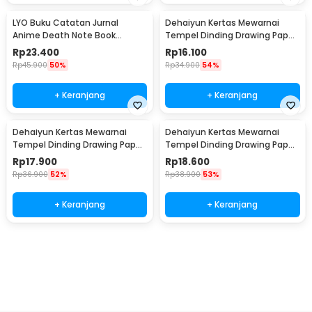
LYO Buku Catatan Jurnal
Dehaiyun Kertas Mewarnai
Anime Death Note Book
Tempel Dinding Drawing Paper
Leather Case - CW-05
Roll 3M Vehicles - HB30
Rp
23.400
Rp
16.100
Rp
45.900
50%
Rp
34.900
54%
+ Keranjang
+ Keranjang
Dehaiyun Kertas Mewarnai
Dehaiyun Kertas Mewarnai
Tempel Dinding Drawing Paper
Tempel Dinding Drawing Paper
Roll 3M Dinosaur Paradise -
Roll 3M Lovely Princess - HB30
Rp
17.900
Rp
18.600
HB30
Rp
36.900
52%
Rp
38.900
53%
+ Keranjang
+ Keranjang
Beli Sekarang