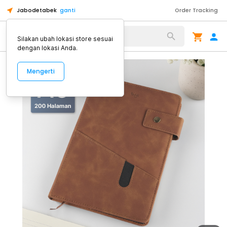
Jabodetabek
ganti
Order Tracking
Alat Kopi
Silakan ubah lokasi store sesuai
dengan lokasi Anda.
Mengerti