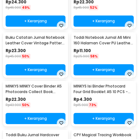
Rp
24.300
Rp
22.300
Rp
46.900
49%
Rp
45.900
52%
+ Keranjang
+ Keranjang
Buku Catatan Jurnal Notebook
Toddi Notebook Jurnal A6 Mini
Leather Cover Vintage Pattern
160 Halaman Cover PU Leather
- CW-64
Premium - CW-32
Rp
23.300
Rp
11.100
Rp
45.900
50%
Rp
25.900
58%
+ Keranjang
+ Keranjang
MINKYS MINKY Cover Binder A5
MINKYS Isi Binder Photocard
Photocards Collect Book
Four Grid Booklet A5 10 PCS -
Postcard Holder - 2021
A2021
Rp
22.300
Rp
4.300
Rp
43.900
50%
Rp
15.900
73%
+ Keranjang
+ Keranjang
Toddi Buku Jurnal Hardcover
CPY Magical Tracing Workbook