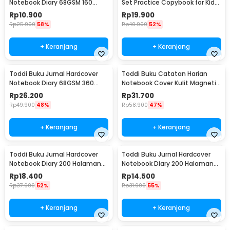
Notebook Diary 68GSM 160
Set Practice Copybook for Kids
Halaman Lined - CW-74
- 001
Rp
10.900
Rp
19.900
Rp
25.900
58%
Rp
40.900
52%
+ Keranjang
+ Keranjang
Toddi Buku Jurnal Hardcover
Toddi Buku Catatan Harian
Notebook Diary 68GSM 360
Notebook Cover Kulit Magnetic
Halaman Lined - CW-05
Buckle - CW-04
Rp
26.200
Rp
31.700
Rp
49.900
48%
Rp
58.900
47%
+ Keranjang
+ Keranjang
Toddi Buku Jurnal Hardcover
Toddi Buku Jurnal Hardcover
Notebook Diary 200 Halaman
Notebook Diary 200 Halaman
Lined A5 - CW-38
Lined A6 - CW-38
Rp
18.400
Rp
14.500
Rp
37.900
52%
Rp
31.900
55%
+ Keranjang
+ Keranjang