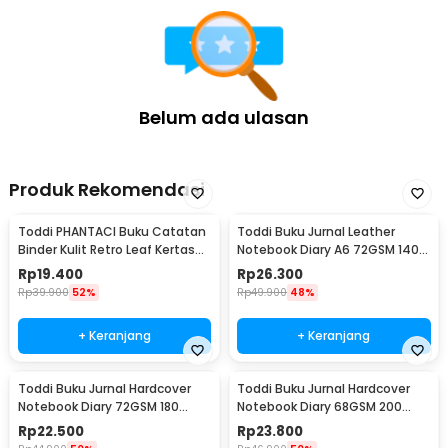
Belum ada ulasan
Produk Rekomendasi
Toddi PHANTACI Buku Catatan
Toddi Buku Jurnal Leather
Binder Kulit Retro Leaf Kertas
Notebook Diary A6 72GSM 140
B7 - ZB-20
Halaman Blank - ZB-30
Rp
19.400
Rp
26.300
Rp
39.900
52%
Rp
49.900
48%
+ Keranjang
+ Keranjang
Toddi Buku Jurnal Hardcover
Toddi Buku Jurnal Hardcover
Notebook Diary 72GSM 180
Notebook Diary 68GSM 200
Halaman Lined - CW-24
Halaman Lined - CW-28
Rp
22.500
Rp
23.800