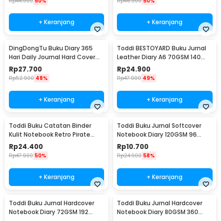
Rp
44.900
50%
Rp
46.900
50%
+ Keranjang
+ Keranjang
DingDongTu Buku Diary 365
Toddi BESTOYARD Buku Jurnal
Hari Daily Journal Hard Cover
Leather Diary A6 70GSM 140
128 Lembar - DDT-4083
Halaman Blank - ZB-45
Rp
27.700
Rp
24.900
Rp
52.900
48%
Rp
47.900
49%
+ Keranjang
+ Keranjang
Toddi Buku Catatan Binder
Toddi Buku Jurnal Softcover
Kulit Notebook Retro Pirate
Notebook Diary 120GSM 96
Compass - ZB-45
Halaman Blank - BQ-14
Rp
24.400
Rp
10.700
Rp
47.900
50%
Rp
24.900
58%
+ Keranjang
+ Keranjang
Toddi Buku Jurnal Hardcover
Toddi Buku Jurnal Hardcover
Notebook Diary 72GSM 192
Notebook Diary 80GSM 360
Halaman Lined - CW-60
Halaman Lined - CW-25