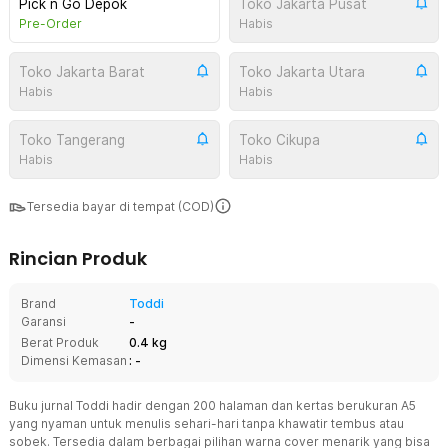
Pick n Go Depok
Toko Jakarta Pusat
Pre-Order
Habis
Toko Jakarta Barat
Toko Jakarta Utara
Habis
Habis
Toko Tangerang
Toko Cikupa
Habis
Habis
Tersedia bayar di tempat (COD)
Rincian Produk
Brand
Toddi
Garansi
-
Berat Produk
0.4 kg
Dimensi Kemasan
: -
Buku jurnal Toddi hadir dengan 200 halaman dan kertas berukuran A5
yang nyaman untuk menulis sehari-hari tanpa khawatir tembus atau
sobek. Tersedia dalam berbagai pilihan warna cover menarik yang bisa