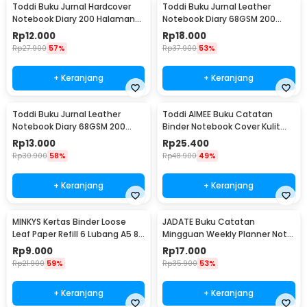
Toddi Buku Jurnal Hardcover
Toddi Buku Jurnal Leather
Notebook Diary 200 Halaman
Notebook Diary 68GSM 200
Lined A7 - CW-38
Halaman Lined A5 - CW-50
Rp
12.000
Rp
18.000
Rp
27.900
57%
Rp
37.900
53%
+ Keranjang
+ Keranjang
Toddi Buku Jurnal Leather
Toddi AIMEE Buku Catatan
Notebook Diary 68GSM 200
Binder Notebook Cover Kulit
Halaman Lined A6 - CW-50
Vintage Maple A5 - ZB-16
Rp
13.000
Rp
25.400
Rp
30.900
58%
Rp
48.900
49%
+ Keranjang
+ Keranjang
MINKYS Kertas Binder Loose
JADATE Buku Catatan
Leaf Paper Refill 6 Lubang A5 80
Mingguan Weekly Planner Note
Pages Horizontal Line - MY5
52 Sheets - Q046
Rp
9.000
Rp
17.000
Rp
21.900
59%
Rp
35.900
53%
+ Keranjang
+ Keranjang