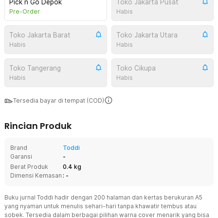
Pick n Go Depok
Toko Jakarta Pusat
Pre-Order
Habis
Toko Jakarta Barat
Toko Jakarta Utara
Habis
Habis
Toko Tangerang
Toko Cikupa
Habis
Habis
Tersedia bayar di tempat (COD)
Rincian Produk
Brand
Toddi
Garansi
-
Berat Produk
0.4 kg
Dimensi Kemasan
: -
Buku jurnal Toddi hadir dengan 200 halaman dan kertas berukuran A5
yang nyaman untuk menulis sehari-hari tanpa khawatir tembus atau
sobek. Tersedia dalam berbagai pilihan warna cover menarik yang bisa