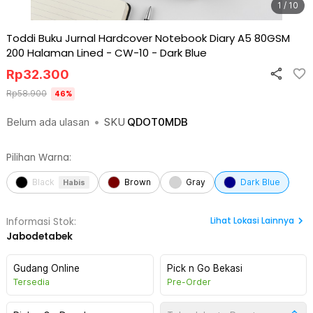
1 / 10
Toddi Buku Jurnal Hardcover Notebook Diary A5 80GSM
200 Halaman Lined - CW-10
-
Dark Blue
Rp
32.300
Rp
58.900
46
%
Belum ada ulasan
•
SKU
QDOT0MDB
Pilihan Warna:
Black
Brown
Gray
Dark Blue
Habis
Lihat
Lokasi Lainnya
Informasi Stok:
Jabodetabek
Gudang Online
Pick n Go Bekasi
Tersedia
Pre-Order