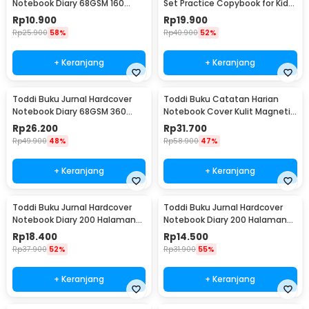
Notebook Diary 68GSM 160
Set Practice Copybook for Kids
Halaman Lined - CW-74
- 001
Rp
10.900
Rp
19.900
Rp
25.900
58%
Rp
40.900
52%
+ Keranjang
+ Keranjang
Toddi Buku Jurnal Hardcover
Toddi Buku Catatan Harian
Notebook Diary 68GSM 360
Notebook Cover Kulit Magnetic
Halaman Lined - CW-05
Buckle - CW-04
Rp
26.200
Rp
31.700
Rp
49.900
48%
Rp
58.900
47%
+ Keranjang
+ Keranjang
Toddi Buku Jurnal Hardcover
Toddi Buku Jurnal Hardcover
Notebook Diary 200 Halaman
Notebook Diary 200 Halaman
Lined A5 - CW-38
Lined A6 - CW-38
Rp
18.400
Rp
14.500
Rp
37.900
52%
Rp
31.900
55%
+ Keranjang
+ Keranjang