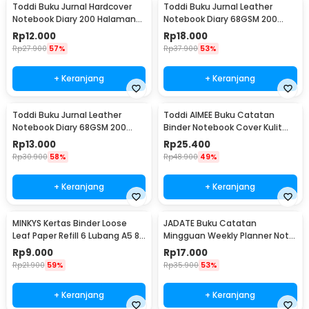
Toddi Buku Jurnal Hardcover
Toddi Buku Jurnal Leather
Notebook Diary 200 Halaman
Notebook Diary 68GSM 200
Lined A7 - CW-38
Halaman Lined A5 - CW-50
Rp
12.000
Rp
18.000
Rp
27.900
57%
Rp
37.900
53%
+ Keranjang
+ Keranjang
Toddi Buku Jurnal Leather
Toddi AIMEE Buku Catatan
Notebook Diary 68GSM 200
Binder Notebook Cover Kulit
Halaman Lined A6 - CW-50
Vintage Maple A5 - ZB-16
Rp
13.000
Rp
25.400
Rp
30.900
58%
Rp
48.900
49%
+ Keranjang
+ Keranjang
MINKYS Kertas Binder Loose
JADATE Buku Catatan
Leaf Paper Refill 6 Lubang A5 80
Mingguan Weekly Planner Note
Pages Horizontal Line - MY5
52 Sheets - Q046
Rp
9.000
Rp
17.000
Rp
21.900
59%
Rp
35.900
53%
+ Keranjang
+ Keranjang