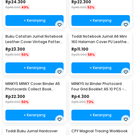
Rp
24.300
Rp
22.300
Rp
46.900
49%
Rp
45.900
52%
+ Keranjang
+ Keranjang
Buku Catatan Jurnal Notebook
Toddi Notebook Jurnal A6 Mini
Leather Cover Vintage Pattern
160 Halaman Cover PU Leather
- CW-64
Premium - CW-32
Rp
23.300
Rp
11.100
Rp
45.900
50%
Rp
25.900
58%
+ Keranjang
+ Keranjang
MINKYS MINKY Cover Binder A5
MINKYS Isi Binder Photocard
Photocards Collect Book
Four Grid Booklet A5 10 PCS -
Postcard Holder - 2021
A2021
Rp
22.300
Rp
4.300
Rp
43.900
50%
Rp
15.900
73%
+ Keranjang
+ Keranjang
Toddi Buku Jurnal Hardcover
CPY Magical Tracing Workbook