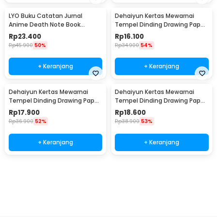
LYO Buku Catatan Jurnal
Dehaiyun Kertas Mewarnai
Anime Death Note Book
Tempel Dinding Drawing Paper
Leather Case - CW-05
Roll 3M Vehicles - HB30
Rp
23.400
Rp
16.100
Rp
45.900
50%
Rp
34.900
54%
+ Keranjang
+ Keranjang
Dehaiyun Kertas Mewarnai
Dehaiyun Kertas Mewarnai
Tempel Dinding Drawing Paper
Tempel Dinding Drawing Paper
Roll 3M Dinosaur Paradise -
Roll 3M Lovely Princess - HB30
Rp
17.900
Rp
18.600
HB30
Rp
36.900
52%
Rp
38.900
53%
+ Keranjang
+ Keranjang
Beli Sekarang