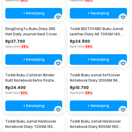
Rp
44.900
50%
Rp
46.900
50%
+ Keranjang
+ Keranjang
DingDongTu Buku Diary 365
Toddi BESTOYARD Buku Jurnal
Hari Daily Journal Hard Cover
Leather Diary A6 70GSM 140
128 Lembar - DDT-4083
Halaman Blank - ZB-45
Rp
27.700
Rp
24.900
Rp
52.900
48%
Rp
47.900
49%
+ Keranjang
+ Keranjang
Toddi Buku Catatan Binder
Toddi Buku Jurnal Softcover
Kulit Notebook Retro Pirate
Notebook Diary 120GSM 96
Compass - ZB-45
Halaman Blank - BQ-14
Rp
24.400
Rp
10.700
Rp
47.900
50%
Rp
24.900
58%
+ Keranjang
+ Keranjang
Toddi Buku Jurnal Hardcover
Toddi Buku Jurnal Hardcover
Notebook Diary 72GSM 192
Notebook Diary 80GSM 360
Halaman Lined - CW-60
Halaman Lined - CW-25