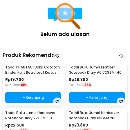
Belum ada ulasan
Produk Rekomendasi
Toddi PHANTACI Buku Catatan
Toddi Buku Jurnal Leather
Binder Kulit Retro Leaf Kertas
Notebook Diary A6 72GSM 140
B7 - ZB-20
Halaman Blank - ZB-30
Rp
19.700
Rp
26.300
Rp
39.900
51%
Rp
49.900
48%
+ Keranjang
+ Keranjang
Toddi Buku Jurnal Hardcover
Toddi Buku Jurnal Hardcover
Notebook Diary 72GSM 180
Notebook Diary 68GSM 200
Halaman Lined - CW-24
Halaman Lined - CW-28
Rp
22.500
Rp
23.800