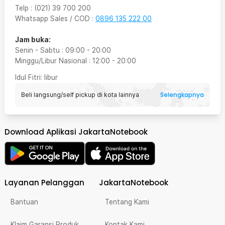
Telp
:
(021) 39 700 200
Whatsapp Sales / COD
:
0896 135 222 00
Jam buka:
Senin - Sabtu
:
09:00
-
20:00
Minggu/Libur Nasional
:
12:00
-
20:00
Idul Fitri
: libur
Selengkapnya
Beli langsung/self pickup di kota lainnya
Download Aplikasi JakartaNotebook
Layanan Pelanggan
JakartaNotebook
Bantuan
Tentang Kami
Klaim Garansi Produk
Kontak Kami