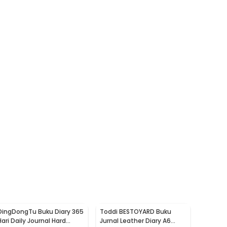
DingDongTu Buku Diary 365
Toddi BESTOYARD Buku
Hari Daily Journal Hard
Jurnal Leather Diary A6