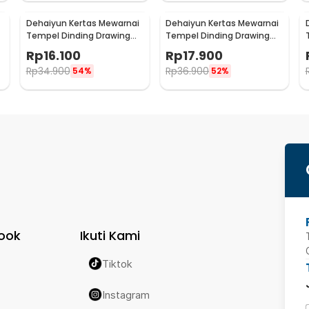
Dehaiyun Kertas Mewarnai
Dehaiyun Kertas Mewarnai
Tempel Dinding Drawing
Tempel Dinding Drawing
Paper Roll 3M Vehicles -
Paper Roll 3M Dinosaur
Rp
16.100
Rp
17.900
HB30
Paradise - HB30
Rp
34.900
Rp
36.900
54%
52%
ook
Ikuti Kami
Tiktok
Instagram