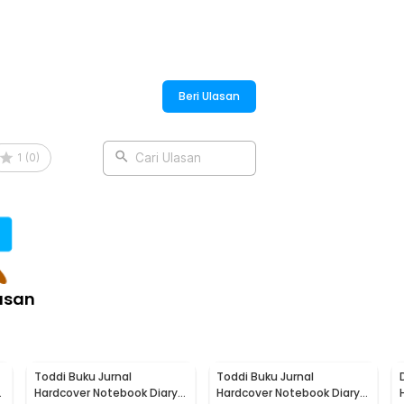
Beri Ulasan
1
(
0
)
Cari Ulasan
asan
Toddi Buku Jurnal
Toddi Buku Jurnal
Hardcover Notebook Diary
Hardcover Notebook Diary