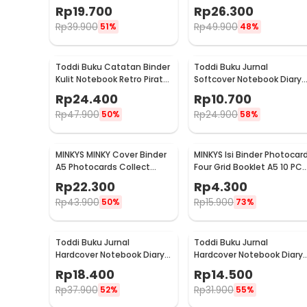
Leaf Kertas B7 - ZB-20
140 Halaman Blank - ZB-3
Rp
19.700
Rp
26.300
Rp
39.900
Rp
49.900
51%
48%
Toddi Buku Catatan Binder
Toddi Buku Jurnal
Kulit Notebook Retro Pirate
Softcover Notebook Diary
Compass - ZB-45
120GSM 96 Halaman Blank 
Rp
24.400
Rp
10.700
BQ-14
Rp
47.900
Rp
24.900
50%
58%
MINKYS MINKY Cover Binder
MINKYS Isi Binder Photocar
A5 Photocards Collect
Four Grid Booklet A5 10 PCS
Book Postcard Holder - 2021
- A2021
Rp
22.300
Rp
4.300
Rp
43.900
Rp
15.900
50%
73%
Toddi Buku Jurnal
Toddi Buku Jurnal
Hardcover Notebook Diary
Hardcover Notebook Diary
200 Halaman Lined A5 -
200 Halaman Lined A6 -
Rp
18.400
Rp
14.500
CW-38
CW-38
Rp
37.900
Rp
31.900
52%
55%