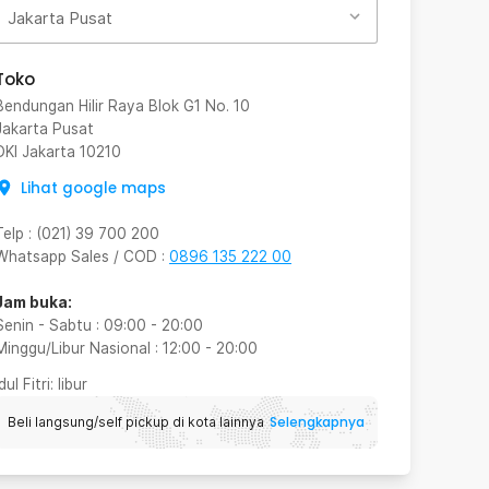
Jakarta Pusat
Toko
Bendungan Hilir Raya Blok G1 No. 10
Jakarta Pusat
DKI Jakarta
10210
Lihat google maps
Telp
:
(021) 39 700 200
Whatsapp Sales / COD
:
0896 135 222 00
Jam buka:
Senin - Sabtu
:
09:00
-
20:00
Minggu/Libur Nasional
:
12:00
-
20:00
Idul Fitri
: libur
Selengkapnya
Beli langsung/self pickup di kota lainnya