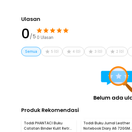
Ulasan
0
/5
0
Ulasan
Semua
5
(
0
)
4
(
0
)
3
(
0
)
2
(
0
)
Belum ada ul
Produk Rekomendasi
Toddi PHANTACI Buku
Toddi Buku Jurnal Leather
Catatan Binder Kulit Retro
Notebook Diary A6 72GSM