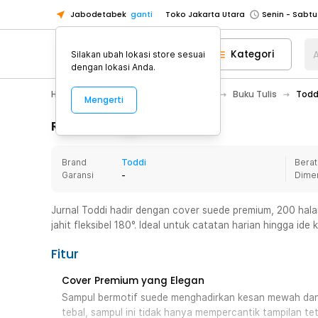
Jabodetabek
ganti
Toko Jakarta Utara
Toko Tangerang
Kategori
A
Silakan ubah lokasi store sesuai
Toko Cikupa
dengan lokasi Anda.
Pick n Go Jakarta Barat
Senin - J
Home Appliance
Alat Tulis Kantor
Buku Tulis
Todd
Mengerti
Pick n Go Bekasi
Senin - Jumat (08
Pick n Go Depok
Senin - Jumat (08
Rincian Produk
Toko Jakarta Pusat
Senin - Sabtu
Brand
Toddi
Berat
Toko Jakarta Barat
Senin - Sabtu
Garansi
-
Dime
Toko Jakarta Utara
Toko Tangerang
Jurnal Toddi hadir dengan cover suede premium, 200 halama
jahit fleksibel 180°. Ideal untuk catatan harian hingga ide 
Toko Cikupa
Pick n Go Jakarta Barat
Senin - J
Fitur
Pick n Go Bekasi
Senin - Jumat (08
Cover Premium yang Elegan
Pick n Go Depok
Senin - Jumat (08
Sampul bermotif suede menghadirkan kesan mewah dan pr
tebal, sampul ini tidak hanya mempercantik tampilan tet