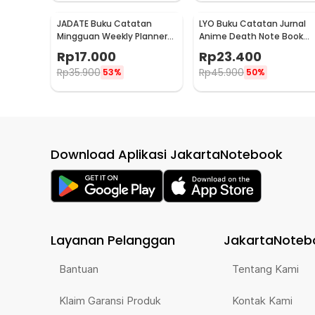
JADATE Buku Catatan
LYO Buku Catatan Jurnal
Mingguan Weekly Planner
Anime Death Note Book
Note 52 Sheets - Q046
Leather Case - CW-05
Rp
17.000
Rp
23.400
Rp
35.900
Rp
45.900
53%
50%
Download Aplikasi JakartaNotebook
Layanan Pelanggan
JakartaNoteb
Bantuan
Tentang Kami
Klaim Garansi Produk
Kontak Kami