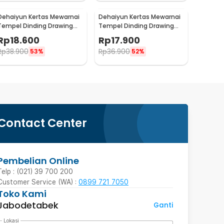
Dehaiyun Kertas Mewarnai
Dehaiyun Kertas Mewarnai
Tempel Dinding Drawing
Tempel Dinding Drawing
Paper Roll 3M Lovely
Paper Roll 3M Animal World
Rp
18.600
Rp
17.900
Princess - HB30
- HB30
Rp
38.900
Rp
36.900
53%
52%
Contact Center
Pembelian Online
Telp : (021) 39 700 200
Customer Service (WA) :
0899 721 7050
Toko Kami
Jabodetabek
Ganti
Lokasi