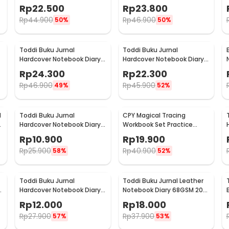
0
72GSM 180 Halaman Lined -
68GSM 200 Halaman Lined
Rp
22.500
Rp
23.800
CW-24
- CW-28
Rp
44.900
Rp
46.900
50%
50%
Toddi Buku Jurnal
Toddi Buku Jurnal
Hardcover Notebook Diary
Hardcover Notebook Diary
-
72GSM 192 Halaman Lined -
80GSM 360 Halaman Lined
Rp
24.300
Rp
22.300
CW-60
- CW-25
Rp
46.900
Rp
45.900
49%
52%
d
Toddi Buku Jurnal
CPY Magical Tracing
Hardcover Notebook Diary
Workbook Set Practice
68GSM 160 Halaman Lined -
Copybook for Kids - 001
Rp
10.900
Rp
19.900
CW-74
Rp
25.900
Rp
40.900
58%
52%
Toddi Buku Jurnal
Toddi Buku Jurnal Leather
Hardcover Notebook Diary
Notebook Diary 68GSM 200
200 Halaman Lined A7 -
Halaman Lined A5 - CW-50
Rp
12.000
Rp
18.000
CW-38
Rp
27.900
Rp
37.900
57%
53%