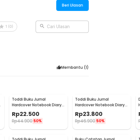
Beri Ulasan
1
(
0
)
Cari Ulasan
Membantu (
1
)
Toddi Buku Jurnal
Toddi Buku Jurnal
Hardcover Notebook Diary
Hardcover Notebook Diary
0
72GSM 180 Halaman Lined -
68GSM 200 Halaman Lined
Rp
22.500
Rp
23.800
CW-24
- CW-28
Rp
44.900
Rp
46.900
50%
50%
Toddi Buku Jurnal
Buku Catatan Jurnal