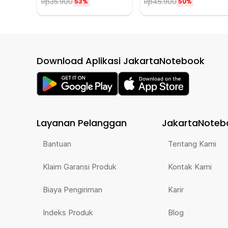
Rp
35.900
Rp
45.900
53%
50%
Download Aplikasi JakartaNotebook
Layanan Pelanggan
JakartaNoteb
Bantuan
Tentang Kami
Klaim Garansi Produk
Kontak Kami
Biaya Pengiriman
Karir
Indeks Produk
Blog