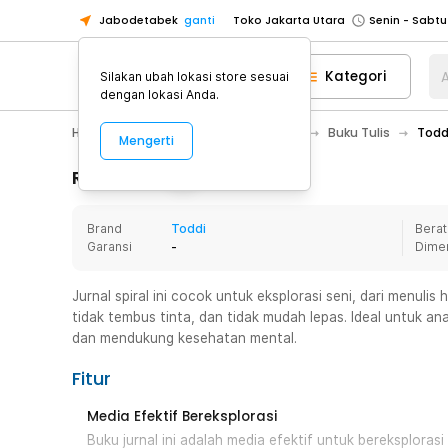
Jabodetabek
ganti
Toko Jakarta Utara
Toko Tangerang
Kategori
A
Silakan ubah lokasi store sesuai
Toko Cikupa
dengan lokasi Anda.
Pick n Go Jakarta Barat
Senin - J
Home Appliance
Alat Tulis Kantor
Buku Tulis
Todd
Mengerti
Pick n Go Bekasi
Senin - Jumat (08
Pick n Go Depok
Senin - Jumat (08
Rincian Produk
Toko Jakarta Pusat
Senin - Sabtu
Brand
Toddi
Berat
Toko Jakarta Barat
Senin - Sabtu
Garansi
-
Dime
Toko Jakarta Utara
Toko Tangerang
Jurnal spiral ini cocok untuk eksplorasi seni, dari menuli
tidak tembus tinta, dan tidak mudah lepas. Ideal untuk
Toko Cikupa
dan mendukung kesehatan mental.
Pick n Go Jakarta Barat
Senin - J
Fitur
Pick n Go Bekasi
Senin - Jumat (08
Pick n Go Depok
Senin - Jumat (08
Media Efektif Bereksplorasi
Buku jurnal ini adalah media efektif untuk bereksploras