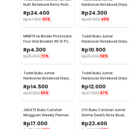
Kulit Notebook Retro Pirate
Hardcover Notebook Diary
Compass - ZB-45
72GSM 192 Halaman Lined 
Rp
24.400
Rp
24.300
CW-60
Rp
47.900
Rp
46.900
50%
49%
MINKYS Isi Binder Photocard
Toddi Buku Jurnal
Four Grid Booklet A5 10 PCS
Hardcover Notebook Diary
- A2021
68GSM 160 Halaman Lined 
Rp
4.300
Rp
10.900
CW-74
Rp
15.900
Rp
25.900
73%
58%
Toddi Buku Jurnal
Toddi Buku Jurnal
Hardcover Notebook Diary
Hardcover Notebook Diary
200 Halaman Lined A6 -
200 Halaman Lined A7 -
Rp
14.500
Rp
12.000
CW-38
CW-38
Rp
31.900
Rp
27.900
55%
57%
JADATE Buku Catatan
LYO Buku Catatan Jurnal
Mingguan Weekly Planner
Anime Death Note Book
Note 52 Sheets - Q046
Leather Case - CW-05
Rp
17.000
Rp
23.400