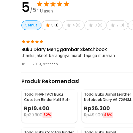
5
/5
1
Ulasan
Semua
5
(
1
)
4
(
0
)
3
(
0
)
2
(
0
)
Buku Diary Menggambar Sketchbook
thanks jaknot barangnya murah tapi ga murahan
16 Jul 2019
,
b*****o
Produk Rekomendasi
Toddi PHANTACI Buku
Toddi Buku Jurnal Leather
Catatan Binder Kulit Retro
Notebook Diary A6 72GSM
Leaf Kertas B7 - ZB-20
140 Halaman Blank - ZB-3
Rp
19.400
Rp
26.300
Rp
39.900
Rp
49.900
52%
48%
Toddi Buku Catatan Binder
Toddi Buku Jurnal