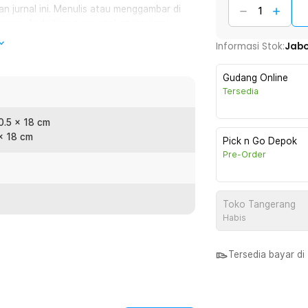
 jurnal ini. Menulis atau menggambar di
karena Anda bisa menuangkan inspirasi
Informasi Stok:
Jab
l ini menggunakan jilid spiral yang kuat
Gudang Online
an dan menggunakan jurnal dengan
Tersedia
 0.5 x 18 cm
 x 18 cm
tebalan 120 GSM, lebih tebal dari kertas
Pick n Go Depok
Pre-Order
ah tembus ke halaman belakang. Anda bisa
Toko Tangerang
Habis
:
20GSM 96 Halaman Blank - BQ-14
Tersedia bayar d