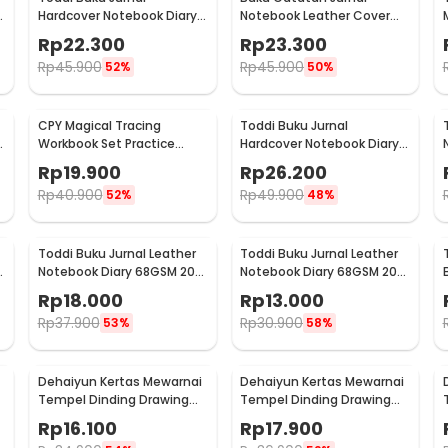
Hardcover Notebook Diary
Notebook Leather Cover
-
80GSM 360 Halaman Lined
Vintage Pattern - CW-64
Rp
22.300
Rp
23.300
- CW-25
Rp
45.900
Rp
45.900
52%
50%
CPY Magical Tracing
Toddi Buku Jurnal
Workbook Set Practice
Hardcover Notebook Diary
-
Copybook for Kids - 001
68GSM 360 Halaman Lined
Rp
19.900
Rp
26.200
- CW-05
Rp
40.900
Rp
49.900
52%
48%
Toddi Buku Jurnal Leather
Toddi Buku Jurnal Leather
Notebook Diary 68GSM 200
Notebook Diary 68GSM 200
Halaman Lined A5 - CW-50
Halaman Lined A6 - CW-50
Rp
18.000
Rp
13.000
Rp
37.900
Rp
30.900
53%
58%
Dehaiyun Kertas Mewarnai
Dehaiyun Kertas Mewarnai
Tempel Dinding Drawing
Tempel Dinding Drawing
Paper Roll 3M Vehicles -
Paper Roll 3M Dinosaur
Rp
16.100
Rp
17.900
HB30
Paradise - HB30