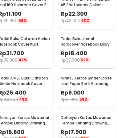
Mini 160 Halaman Cover PU
A5 Photocards Collect
Leather Premium - CW-32
Book Postcard Holder - 2021
Rp
11.100
Rp
22.300
Rp
25.900
Rp
43.900
58%
50%
Toddi Buku Catatan Harian
Toddi Buku Jurnal
Notebook Cover Kulit
Hardcover Notebook Diary
Magnetic Buckle - CW-04
200 Halaman Lined A5 -
Rp
31.700
Rp
18.400
CW-38
Rp
58.900
Rp
37.900
47%
52%
Toddi AIMEE Buku Catatan
MINKYS Kertas Binder Loose
Binder Notebook Cover
Leaf Paper Refill 6 Lubang
Kulit Vintage Maple A5 -
A5 80 Pages Horizontal Line
Rp
25.400
Rp
9.000
ZB-16
- MY5
Rp
48.900
Rp
21.900
49%
59%
Dehaiyun Kertas Mewarnai
Dehaiyun Kertas Mewarnai
Tempel Dinding Drawing
Tempel Dinding Drawing
Paper Roll 3M Lovely
Paper Roll 3M Animal World
Rp
18.600
Rp
17.900
Princess - HB30
- HB30