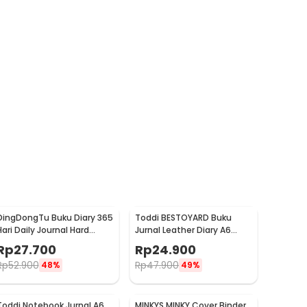
DingDongTu Buku Diary 365
Toddi BESTOYARD Buku
Hari Daily Journal Hard
Jurnal Leather Diary A6
Cover 128 Lembar - DDT-
70GSM 140 Halaman Blank
Rp
27.700
Rp
24.900
4083
- ZB-45
Rp
52.900
Rp
47.900
48%
49%
Toddi Notebook Jurnal A6
MINKYS MINKY Cover Binder