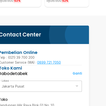
Rp
38.900
Rp
36.900
53%
52%
Contact Center
Pembelian Online
Telp : (021) 39 700 200
Customer Service (WA) :
0899 721 7050
Toko Kami
Jabodetabek
Ganti
Lokasi
Jakarta Pusat
Toko
Bendungan Hilir Raya Blok G1 No. 10