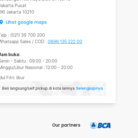
Jakarta Pusat
DKI Jakarta
10210
Lihat google maps
Telp
:
(021) 39 700 200
Whatsapp Sales / COD
:
0896 135 222 00
Jam buka:
Senin - Sabtu
:
09:00
-
20:00
Minggu/Libur Nasional
:
12:00
-
20:00
Idul Fitri
: libur
Selengkapnya
Beli langsung/self pickup di kota lainnya
Our partners