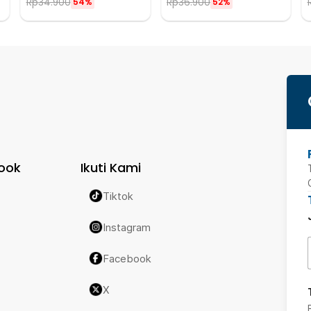
Rp
34.900
Rp
36.900
54%
52%
ook
Ikuti Kami
Tiktok
Instagram
Facebook
X