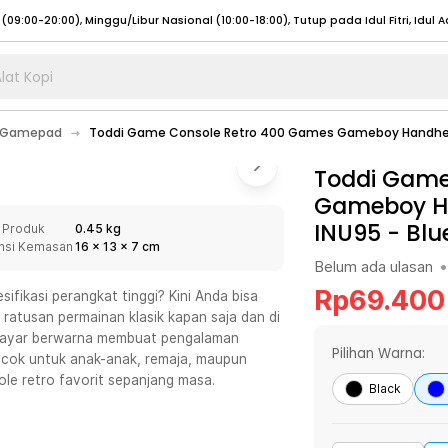
lat Kopi
umat (07:00 - 20:00), Sabtu - Minggu (08:00 - 20:00), Tutup pada Idul Fitri
Sele
& Gamepad
Toddi Game Console Retro 400 Games Gameboy Handheld
:00 - 20:00), Sabtu - Minggu/ Libur Nasional (08:00 - 17:00)
Selengkapnya
:00 - 20:00), Sabtu - Minggu/ Libur Nasional (08:00 - 17:00)
Toddi Game
Selengkapnya
Gameboy Ha
 (09:00-20:00), Minggu/Libur Nasional (12:00-20:00), Tutup pada Idul Fitri
Sele
INU95
-
Blu
 Produk
0.45 kg
 (09:00-20:00), Minggu/Libur Nasional (12:00-20:00), Tutup pada Idul Fitri
Sele
nsi Kemasan
16
x
13
x
7
cm
Belum ada ulasan
•
Rp
69.400
ikasi perangkat tinggi? Kini Anda bisa
ratusan permainan klasik kapan saja dan di
an layar berwarna membuat pengalaman
umat (07:00 - 20:00), Sabtu - Minggu (08:00 - 20:00), Tutup pada Idul Fitri
Sele
Pilihan Warna:
Cocok untuk anak-anak, remaja, maupun
le retro favorit sepanjang masa.
:00 - 20:00), Sabtu - Minggu/ Libur Nasional (08:00 - 17:00)
Selengkapnya
Black
:00 - 20:00), Sabtu - Minggu/ Libur Nasional (08:00 - 17:00)
Selengkapnya