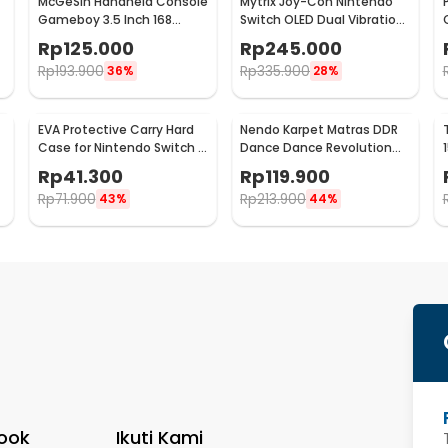
McGeSin Handheld Console
Mytrix Joy-Con Nintendo
Gameboy 3.5 Inch 168
Switch OLED Dual Vibration
Game with Controller - G7
Bluetooth 5.2 - JOY-02
Rp
125.000
Rp
245.000
Rp
193.900
Rp
335.900
36%
28%
EVA Protective Carry Hard
Nendo Karpet Matras DDR
Case for Nintendo Switch -
Dance Dance Revolution
LP145
Anti Slip USB Pad - N5160
Rp
41.300
Rp
119.900
Rp
71.900
Rp
213.900
43%
44%
ook
Ikuti Kami