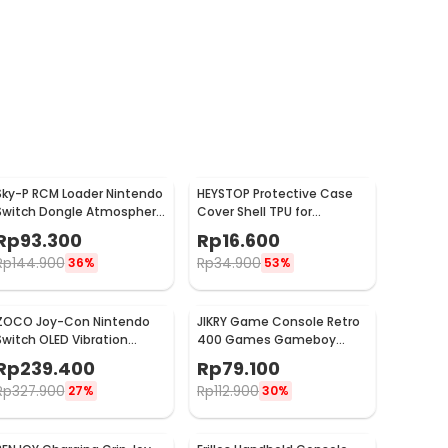
Sky-P RCM Loader Nintendo
HEYSTOP Protective Case
Switch Dongle Atmosphere
Cover Shell TPU for
- V5
Nintendo Switch Lite - K402
Rp
93.300
Rp
16.600
Rp
144.900
Rp
34.900
36%
53%
ZOCO Joy-Con Nintendo
JIKRY Game Console Retro
Switch OLED Vibration
400 Games Gameboy
Motion Sensor 6 Axis RGB -
Handheld 128MB 2.4 Inch -
Rp
239.400
Rp
79.100
JC112
J-128
Rp
327.900
Rp
112.900
27%
30%