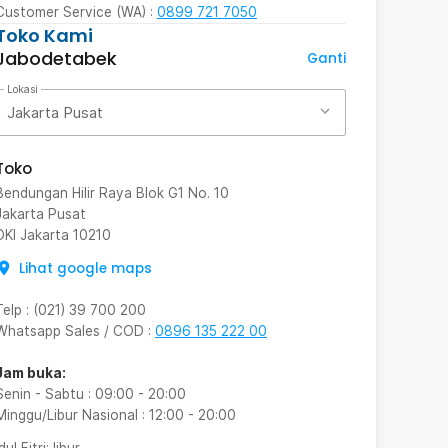
Customer Service (WA) :
0899 721 7050
Toko Kami
Jabodetabek
Ganti
Lokasi
Jakarta Pusat
Toko
Bendungan Hilir Raya Blok G1 No. 10
Jakarta Pusat
DKI Jakarta
10210
Lihat google maps
Telp
:
(021) 39 700 200
Whatsapp Sales / COD
:
0896 135 222 00
Jam buka:
Senin - Sabtu
:
09:00
-
20:00
Minggu/Libur Nasional
:
12:00
-
20:00
Idul Fitri
: libur