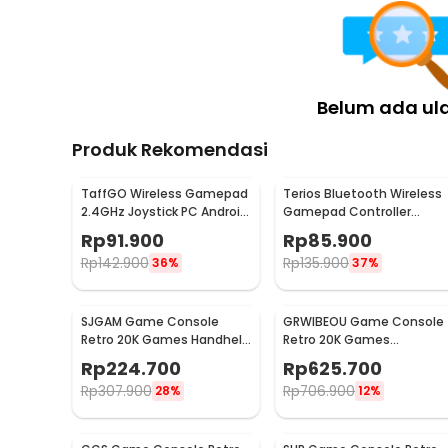
Belum ada ul
Produk Rekomendasi
TaffGO Wireless Gamepad
Terios Bluetooth Wireless
2.4GHz Joystick PC Android
Gamepad Controller
TV Box USB Dongle - TGZ-
Android iOS Smart TV Box -
Rp
91.900
Rp
85.900
850M
X3
Rp
142.900
Rp
135.900
36%
37%
SJGAM Game Console
GRWIBEOU Game Console
Retro 20K Games Handheld
Retro 20K Games
Console 64GB - M15 Plus
Gameboy Handheld 64GB
Rp
224.700
Rp
625.700
5 Inch - M22Pro
Rp
307.900
Rp
706.900
28%
12%