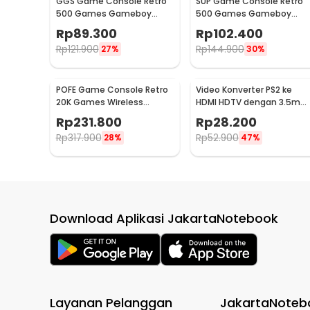
GGS Game Console Retro
SUP Game Console Retro
500 Games Gameboy
500 Games Gameboy
Handheld 128MB 2.4 Inch -
Handheld 128MB 2.8 Inch -
Rp
89.300
Rp
102.400
G5
F5
Rp
121.900
Rp
144.900
27%
30%
POFE Game Console Retro
Video Konverter PS2 ke
20K Games Wireless
HDMI HDTV dengan 3.5mm
Gamepad PS Gameboy 4K
Port - G300
Rp
231.800
Rp
28.200
16GB - M15 Plus
Rp
317.900
Rp
52.900
28%
47%
Download Aplikasi JakartaNotebook
Layanan Pelanggan
JakartaNoteb