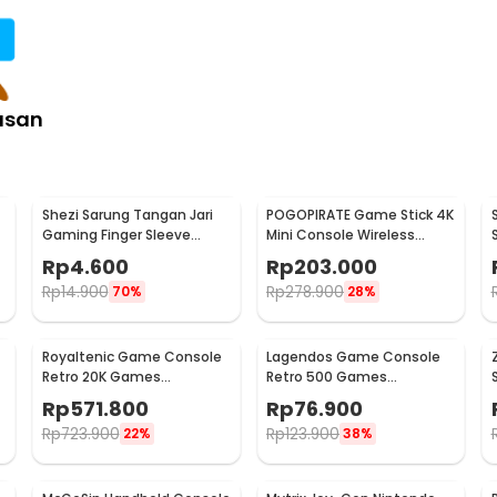
asan
Shezi Sarung Tangan Jari
POGOPIRATE Game Stick 4K
Gaming Finger Sleeve
Mini Console Wireless
Breathable Touchscreen -
Controller 2.4G - GD10 X2
Rp
4.600
Rp
203.000
S02
Rp
14.900
Rp
278.900
70%
28%
Royaltenic Game Console
Lagendos Game Console
Retro 20K Games
Retro 500 Games
Gameboy Handheld 64GB
Gameboy Handheld 128MB
Rp
571.800
Rp
76.900
4.3 Inch - M17
3 Inch - G5
Rp
723.900
Rp
123.900
22%
38%