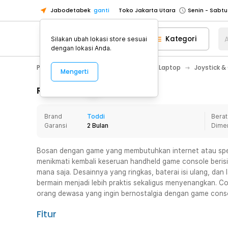
Jabodetabek
ganti
Toko Jakarta Utara
Toko Tangerang
Kategori
A
Silakan ubah lokasi store sesuai
Toko Cikupa
dengan lokasi Anda.
Pick n Go Jakarta Barat
Senin - J
PC & Laptop
Aksesoris Komputer & Laptop
Joystick 
Mengerti
Pick n Go Bekasi
Senin - Jumat (08
Pick n Go Depok
Senin - Jumat (08
Rincian Produk
Toko Jakarta Pusat
Senin - Sabtu
Brand
Toddi
Berat
Toko Jakarta Barat
Senin - Sabtu
Garansi
2 Bulan
Dime
Toko Jakarta Utara
Toko Tangerang
Bosan dengan game yang membutuhkan internet atau spesif
menikmati kembali keseruan handheld game console berisi 
Toko Cikupa
mana saja. Desainnya yang ringkas, baterai isi ulang, d
Pick n Go Jakarta Barat
Senin - J
bermain menjadi lebih praktis sekaligus menyenangkan. 
orang dewasa yang ingin bernostalgia dengan game conso
Pick n Go Bekasi
Senin - Jumat (08
Pick n Go Depok
Senin - Jumat (08
Fitur