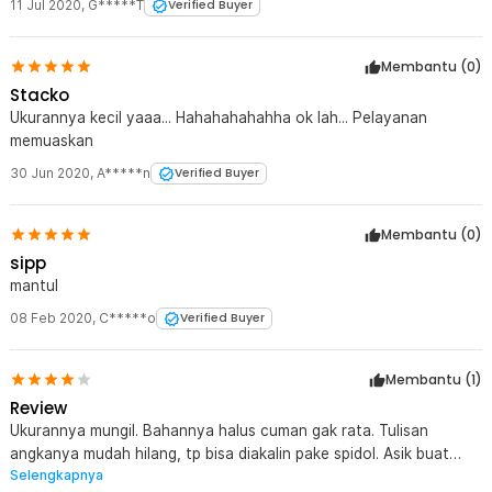
11 Jul 2020
,
G*****T
Verified Buyer
Membantu (
0
)
Stacko
Ukurannya kecil yaaa... Hahahahahahha ok lah... Pelayanan
memuaskan
30 Jun 2020
,
A*****n
Verified Buyer
Membantu (
0
)
sipp
mantul
08 Feb 2020
,
C*****o
Verified Buyer
Membantu (
1
)
Review
Ukurannya mungil. Bahannya halus cuman gak rata. Tulisan
angkanya mudah hilang, tp bisa diakalin pake spidol. Asik buat
Selengkapnya
main pas lg kumpul.