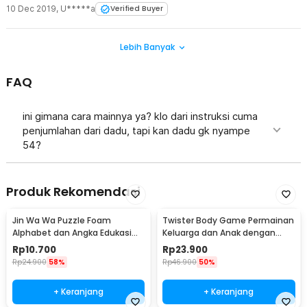
10 Dec 2019
,
U*****a
Verified Buyer
Lebih Banyak
FAQ
ini gimana cara mainnya ya? klo dari instruksi cuma
penjumlahan dari dadu, tapi kan dadu gk nyampe
54?
Produk Rekomendasi
Jin Wa Wa Puzzle Foam
Twister Body Game Permainan
Alphabet dan Angka Edukasi
Keluarga dan Anak dengan
Anak 36 PCS
Roulett - S180156
Rp
10.700
Rp
23.900
Rp
24.900
58%
Rp
46.900
50%
+ Keranjang
+ Keranjang