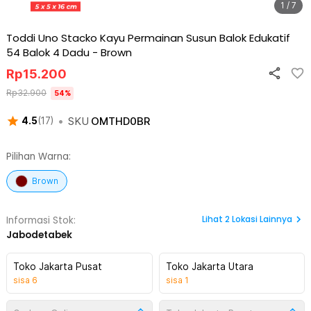
1 / 7
Toddi Uno Stacko Kayu Permainan Susun Balok Edukatif
54 Balok 4 Dadu
-
Brown
Rp
15.200
Rp
32.900
54
%
•
SKU
OMTHD0BR
4.5
(
17
)
Pilihan Warna:
Brown
Lihat
2
Lokasi Lainnya
Informasi Stok:
Jabodetabek
Toko Jakarta Pusat
Toko Jakarta Utara
sisa
6
sisa
1