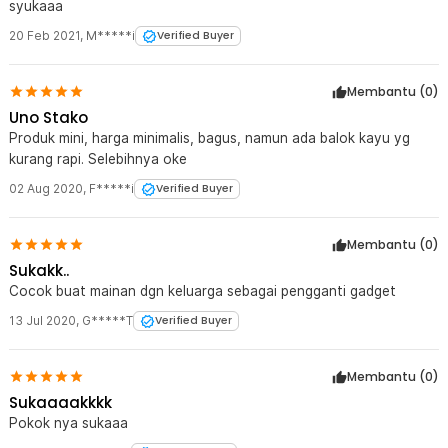
syukaaa
20 Feb 2021
,
M*****i
Verified Buyer
Membantu (
0
)
Uno Stako
Produk mini, harga minimalis, bagus, namun ada balok kayu yg
kurang rapi. Selebihnya oke
02 Aug 2020
,
F*****i
Verified Buyer
Membantu (
0
)
Sukakk..
Cocok buat mainan dgn keluarga sebagai pengganti gadget
13 Jul 2020
,
G*****T
Verified Buyer
Membantu (
0
)
Sukaaaakkkk
Pokok nya sukaaa