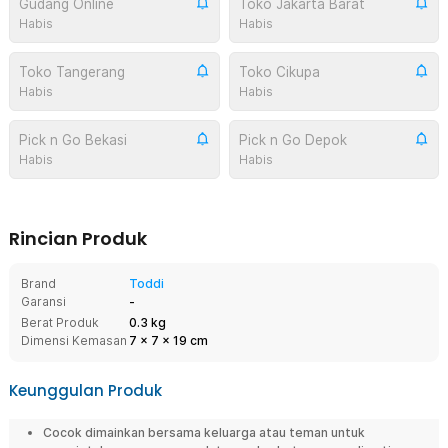
Gudang Online
Toko Jakarta Barat
Habis
Habis
Toko Tangerang
Toko Cikupa
Habis
Habis
Pick n Go Bekasi
Pick n Go Depok
Habis
Habis
Rincian Produk
Brand
Toddi
Garansi
-
Berat Produk
0.3 kg
Dimensi Kemasan
7
x
7
x
19
cm
Keunggulan Produk
Cocok dimainkan bersama keluarga atau teman untuk