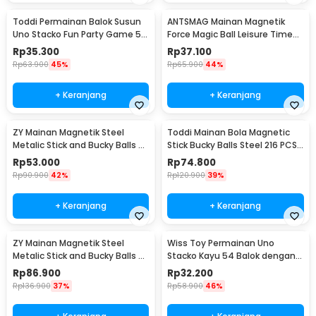
Toddi Permainan Balok Susun
ANTSMAG Mainan Magnetik
Uno Stacko Fun Party Game 54
Force Magic Ball Leisure Time
Blocks - A138
3mm 216 PCS - 203
Rp
35.300
Rp
37.100
Rp
63.900
45%
Rp
65.900
44%
+ Keranjang
+ Keranjang
ZY Mainan Magnetik Steel
Toddi Mainan Bola Magnetic
Metalic Stick and Bucky Balls -
Stick Bucky Balls Steel 216 PCS
005
4.6x4.6x4.6mm - TH7005A
Rp
53.000
Rp
74.800
Rp
90.900
42%
Rp
120.900
39%
+ Keranjang
+ Keranjang
ZY Mainan Magnetik Steel
Wiss Toy Permainan Uno
Metalic Stick and Bucky Balls -
Stacko Kayu 54 Balok dengan 1
J75
Dadu - WT48
Rp
86.900
Rp
32.200
Rp
136.900
37%
Rp
58.900
46%