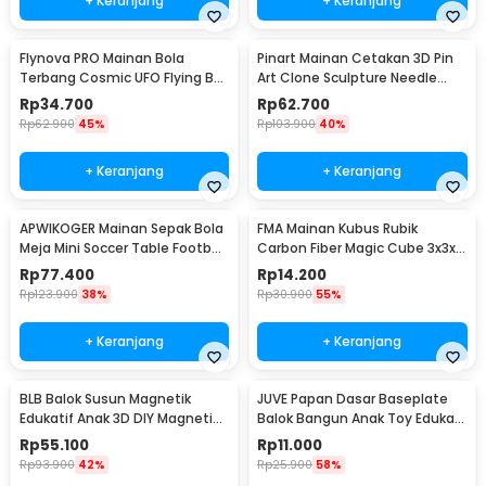
+ Keranjang
+ Keranjang
Flynova PRO Mainan Bola
Pinart Mainan Cetakan 3D Pin
Terbang Cosmic UFO Flying Ball
Art Clone Sculpture Needle
USB Charge - 998
Painting - YY20
Rp
34.700
Rp
62.700
Rp
62.900
45%
Rp
103.900
40%
+ Keranjang
+ Keranjang
APWIKOGER Mainan Sepak Bola
FMA Mainan Kubus Rubik
Meja Mini Soccer Table Football
Carbon Fiber Magic Cube 3x3x3
Game - AW017
- FMM3
Rp
77.400
Rp
14.200
Rp
123.900
38%
Rp
30.900
55%
+ Keranjang
+ Keranjang
BLB Balok Susun Magnetik
JUVE Papan Dasar Baseplate
Edukatif Anak 3D DIY Magnetic
Balok Bangun Anak Toy Edukasi
Blocks 100 PCS - BBL3D
8x8cm 1 PCS - J-80
Rp
55.100
Rp
11.000
Rp
93.900
42%
Rp
25.900
58%