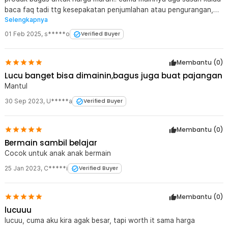
Kelengkapan Produk
baca faq tadi ttg kesepakatan penjumlahan atau pengurangan,
Selengkapnya
alhasil bikin kartu sendiri dari kartu remi yg jumlahnya 52 plus joker
Rincian yang Anda dapatkan untuk pembelian produk ini:
supaya 54
01 Feb 2025
,
s*****o
Verified Buyer
54 x Balok Kayu Uno Stacko Toddi
4 x Dadu Kayu
Membantu (
0
)
Lucu banget bisa dimainin,bagus juga buat pajangan
Mantul
30 Sep 2023
,
U*****a
Verified Buyer
Membantu (
0
)
Bermain sambil belajar
Cocok untuk anak anak bermain
25 Jan 2023
,
C*****i
Verified Buyer
Membantu (
0
)
lucuuu
lucuu, cuma aku kira agak besar, tapi worth it sama harga