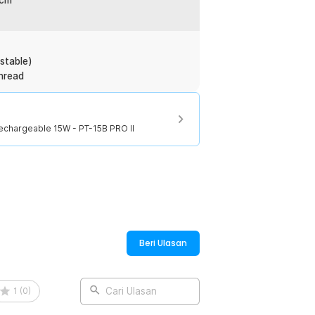
 cm
:
 Rechargeable 15W - PT-15B PRO II
stable)
Thread
Rechargeable 15W - PT-15B PRO II
Beri Ulasan
1
(
0
)
Cari Ulasan