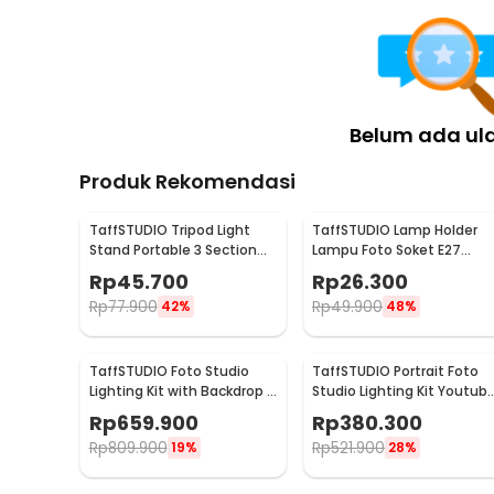
Belum ada ul
Produk Rekomendasi
TaffSTUDIO Tripod Light
TaffSTUDIO Lamp Holder
Stand Portable 3 Section
Lampu Foto Soket E27
Studio Lighting 2M - SN303
dengan Dudukan Payung
Rp
45.700
Rp
26.300
Kabel 1.6M - HQ-DZ001
Rp
77.900
Rp
49.900
42%
48%
TaffSTUDIO Foto Studio
TaffSTUDIO Portrait Foto
Lighting Kit with Backdrop -
Studio Lighting Kit Youtub
LD-TZ11A
Vlog - LD-TZ07A
Rp
659.900
Rp
380.300
Rp
809.900
Rp
521.900
19%
28%