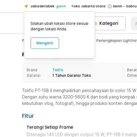
Jabodetabek
ganti
Toko Jakarta Utara
Toko Tangerang
Kategori
A
Silakan ubah lokasi store sesuai
Toko Cikupa
dengan lokasi Anda.
Pick n Go Jakarta Barat
Senin - J
Photography
Aksesoris Kamera
Perlengkapan Lightni
Mengerti
Pick n Go Bekasi
Senin - Jumat (08
Pick n Go Depok
Senin - Jumat (08
Rincian Produk
Toko Jakarta Pusat
Senin - Sabtu
Brand
Tolifo
Berat
Toko Jakarta Barat
Senin - Sabtu
Garansi
1 Tahun Garansi Toko
Dime
Toko Jakarta Utara
Toko Tangerang
Tolifo PT-15B II menghadirkan pencahayaan bi-color 15 
Dengan suhu warna 3200-5600 K dan bodi yang kompak se
Toko Cikupa
kebutuhan vlog, fotografi, hingga produksi konten dengan 
Pick n Go Jakarta Barat
Senin - J
Fitur
Pick n Go Bekasi
Senin - Jumat (08
Pick n Go Depok
Senin - Jumat (08
Terangi Setiap Frame
Ditenagai 144 LED dengan output 15 W, PT-15B II mam