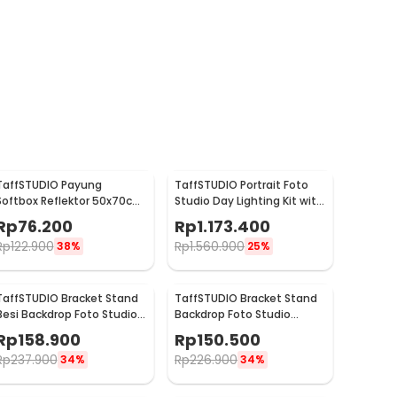
TaffSTUDIO Payung
TaffSTUDIO Portrait Foto
Softbox Reflektor 50x70cm
Studio Day Lighting Kit with
E27 Single Socket - CL-
Backdrop - LD-TZ25
Rp
76.200
Rp
1.173.400
RT50
Rp
122.900
Rp
1.560.900
38%
25%
TaffSTUDIO Bracket Stand
TaffSTUDIO Bracket Stand
Besi Backdrop Foto Studio
Backdrop Foto Studio
200x200cm - DD-110
200x160cm - DD-110
Rp
158.900
Rp
150.500
Rp
237.900
Rp
226.900
34%
34%