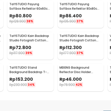
TaffSTUDIO Payung
TaffSTUDIO Payung
Softbox Reflektor 60x60cm
Softbox Reflektor 80x80cm
t
E27 Single Socket - LD-
E27 Single Socket - LD-
Rp
80.800
Rp
86.400
TZ206
TZ206
Rp
128.900
Rp
135.900
38%
37%
u
TaffSTUDIO Kain Backdrop
TaffSTUDIO Kain Backdrop
Studio Fotografi Cotton
Studio Fotografi Cotton
Textile Muslin Cloth
Textile Muslin Cloth
Rp
72.800
Rp
112.300
190x280cm - B29
300x300cm - B29
Rp
117.900
Rp
177.900
39%
37%
TaffSTUDIO Stand
MEKING Background
Background Backdrop T-
Reflector Disc Holder
m
Shape 4 Clamp
Bracket Clamp Klip
Rp
153.200
Rp
46.000
200x260cm - M139
Backdrop - QM3400
Rp
230.900
Rp
78.900
34%
42%