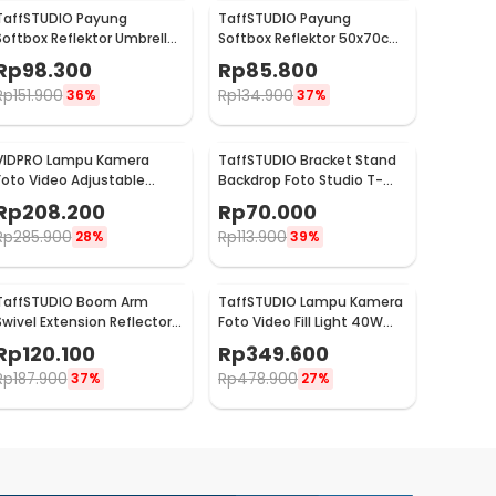
TaffSTUDIO Payung
TaffSTUDIO Payung
Softbox Reflektor Umbrella
Softbox Reflektor 50x70cm
60x90cm E27 Single Socket
Flash Mount - CY50
Rp
98.300
Rp
85.800
- LD-TZ206
Rp
151.900
Rp
134.900
36%
37%
VIDPRO Lampu Kamera
TaffSTUDIO Bracket Stand
Foto Video Adjustable
Backdrop Foto Studio T-
Studio Light Kit 416 LED 30W
Shape with 2 Clip 60x70cm
Rp
208.200
Rp
70.000
- LED-416
- M138
Rp
285.900
Rp
113.900
28%
39%
TaffSTUDIO Boom Arm
TaffSTUDIO Lampu Kamera
Swivel Extension Reflector
Foto Video Fill Light 40W
Diffuser Clamp - CD-60
600 LED - U600+
Rp
120.100
Rp
349.600
Rp
187.900
Rp
478.900
37%
27%