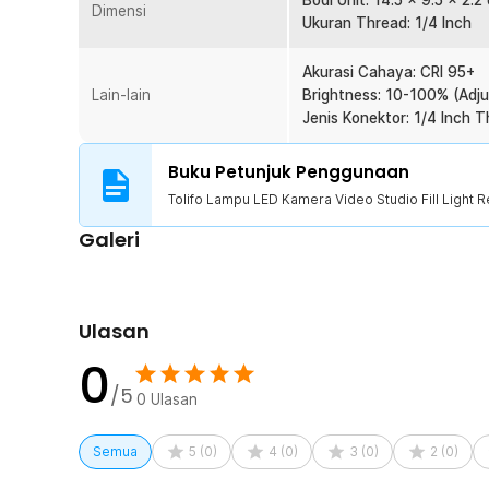
Bodi Unit: 14.5 x 9.5 x 2.2
Dimensi
Kelengkapan Produk
Ukuran Thread: 1/4 Inch
Rincian yang Anda dapatkan untuk pembelian produk ini
Akurasi Cahaya: CRI 95+
1 x Tolifo Lampu LED Kamera Video Studio Fill Light
Lain-lain
Brightness: 10-100% (Adju
1 x Mount
Jenis Konektor: 1/4 Inch 
1 x Panduan Penggunaan
Buku Petunjuk Penggunaan
Tolifo Lampu LED Kamera Video Studio Fill Light 
Galeri
Ulasan
0
/5
0
Ulasan
Semua
5
(
0
)
4
(
0
)
3
(
0
)
2
(
0
)