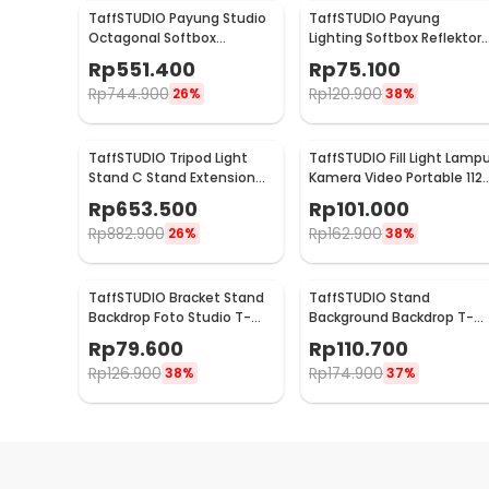
TaffSTUDIO Payung Studio
TaffSTUDIO Payung
Octagonal Softbox
Lighting Softbox Reflektor
Reflektor Flash 90cm -
50x50cm E27 Single Socke
Rp
551.400
Rp
75.100
KS90
- LD-TZ206
Rp
744.900
Rp
120.900
26%
38%
TaffSTUDIO Tripod Light
TaffSTUDIO Fill Light Lamp
Stand C Stand Extension
Kamera Video Portable 112
Arm Boom Arm 130cm -
LED - FT-112
Rp
653.500
Rp
101.000
330F
Rp
882.900
Rp
162.900
26%
38%
TaffSTUDIO Bracket Stand
TaffSTUDIO Stand
Backdrop Foto Studio T-
Background Backdrop T-
Shape with 2 Clip
Shape 4 Clamp 200x190c
Rp
79.600
Rp
110.700
70x200cm - M138
- M139
Rp
126.900
Rp
174.900
38%
37%