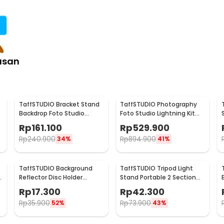
asan
TaffSTUDIO Bracket Stand
TaffSTUDIO Photography
Backdrop Foto Studio
Foto Studio Lightning Kit
190x300cm - BS-300
Youtube Vlog - D-HZ7
Rp
161.100
Rp
529.900
Rp
240.900
Rp
894.900
34%
41%
TaffSTUDIO Background
TaffSTUDIO Tripod Light
e
Reflector Disc Holder
Stand Portable 2 Section
Clamp Klip Reflektor -
150cm - TB-037
Rp
17.300
Rp
42.300
QM3622
Rp
35.900
Rp
73.900
52%
43%