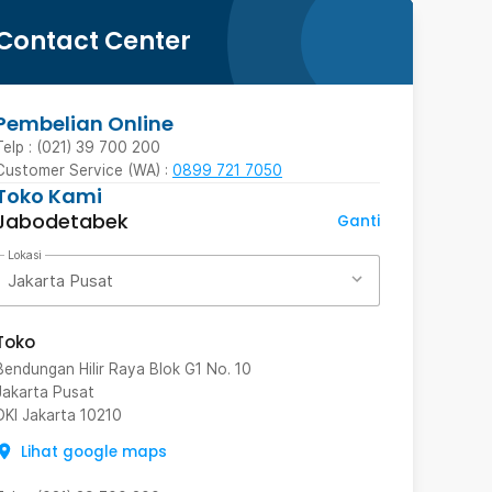
Contact Center
Pembelian Online
Telp : (021) 39 700 200
Customer Service (WA) :
0899 721 7050
Toko Kami
Jabodetabek
Ganti
Lokasi
Jakarta Pusat
Toko
Bendungan Hilir Raya Blok G1 No. 10
Jakarta Pusat
DKI Jakarta
10210
Lihat google maps