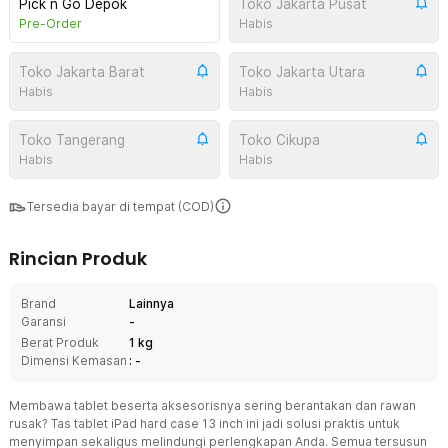
Pick n Go Depok
Toko Jakarta Pusat
Pre-Order
Habis
Toko Jakarta Barat
Toko Jakarta Utara
Habis
Habis
Toko Tangerang
Toko Cikupa
Habis
Habis
Tersedia bayar di tempat (COD)
Rincian Produk
Brand
Lainnya
Garansi
-
Berat Produk
1 kg
Dimensi Kemasan
: -
Membawa tablet beserta aksesorisnya sering berantakan dan rawan
rusak? Tas tablet iPad hard case 13 inch ini jadi solusi praktis untuk
menyimpan sekaligus melindungi perlengkapan Anda. Semua tersusun