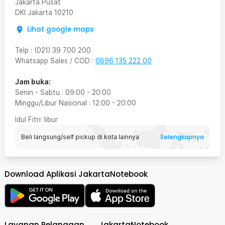
Jakarta Pusat
DKI Jakarta
10210
Lihat google maps
Telp
:
(021) 39 700 200
Whatsapp Sales / COD
:
0896 135 222 00
Jam buka:
Senin - Sabtu
:
09:00
-
20:00
Minggu/Libur Nasional
:
12:00
-
20:00
Idul Fitri
: libur
Selengkapnya
Beli langsung/self pickup di kota lainnya
Download Aplikasi JakartaNotebook
Layanan Pelanggan
JakartaNotebook