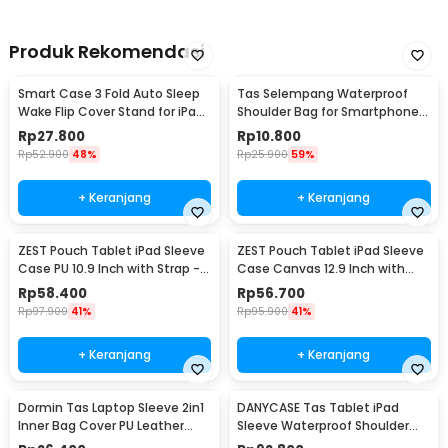
untuk menampung semua aksesoris esensial. Cocok digunakan
saat rapat, kuliah, bekerja di kafe, maupun perjalanan bisnis jarak
jauh.
Produk Rekomendasi
Kelengkapan Produk
Smart Case 3 Fold Auto Sleep
Tas Selempang Waterproof
Wake Flip Cover Stand for iPad
Shoulder Bag for Smartphone 7
Rincian yang Anda dapatkan untuk pembelian produk ini:
Mini 1/2/3 iPad Mini - A-02
Inch - YF220
Rp
27.800
Rp
10.800
1 x Tomtoc Tas Tablet iPad Hard Case Shell with Handle Travel 13
Inch - BM130
Rp
52.900
48%
Rp
25.900
59%
1 x Tali
+ Keranjang
+ Keranjang
ZEST Pouch Tablet iPad Sleeve
ZEST Pouch Tablet iPad Sleeve
Case PU 10.9 Inch with Strap -
Case Canvas 12.9 Inch with
BM109
Handle - BM129
Rp
58.400
Rp
56.700
Rp
97.900
41%
Rp
95.900
41%
+ Keranjang
+ Keranjang
Dormin Tas Laptop Sleeve 2in1
DANYCASE Tas Tablet iPad
Inner Bag Cover PU Leather
Sleeve Waterproof Shoulder
13.3-14 Inch - L15
Strap 13 Inch - BM140