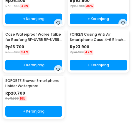
Rp
26.400
Rp
92.800
Rp
50.900
49%
Rp
144.900
36%
+ Keranjang
+ Keranjang
Case Waterproof Walkie Talkie
FONKEN Casing Anti Air
for Baofeng BF-UV5R BF-UV5RE
Smartphone Case 4-6.5 Inch
BF-UV82
Smartphone - C21-12-3
Rp
15.700
Rp
23.900
Rp
33.900
54%
Rp
44.900
47%
+ Keranjang
+ Keranjang
SOPORTE Shower Smartphone
Holder Waterproof
Touchscreen Adjustable - SH-
Rp
20.700
008
Rp
41.900
51%
+ Keranjang