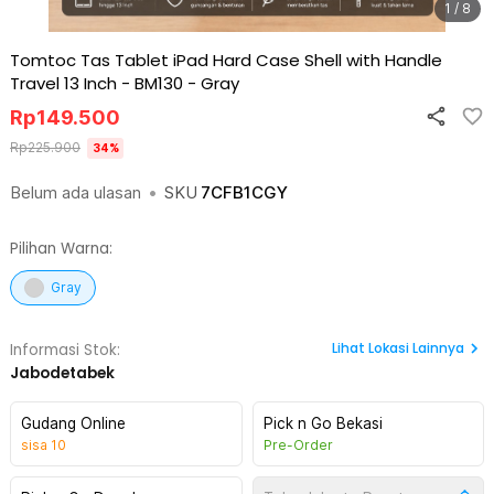
1 / 8
Tomtoc Tas Tablet iPad Hard Case Shell with Handle
Travel 13 Inch - BM130
-
Gray
Rp
149.500
Rp
225.900
34
%
Belum ada ulasan
•
SKU
7CFB1CGY
Pilihan Warna:
Gray
Lihat
Lokasi Lainnya
Informasi Stok:
Jabodetabek
Gudang Online
Pick n Go Bekasi
sisa
10
Pre-Order