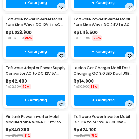
+ Keranjang
+ Keranjang
Taffware Power Inverter Mobil
Taffware Power Inverter Mobil
Pure Sine Wave DC 12V to AC
Pure Sine Wave DC 24V to AC
220V 3000W - NBQ3000W
220V 3000W - NBQ3000W
Rp
1.023.900
Rp
1.116.500
Rp
1.361.900
25%
Rp
1.484.900
25%
+ Keranjang
+ Keranjang
Taffware Adaptor Power Supply
Leeioo Car Charger Mobil Fast
Converter AC to DC 12V 5A
Charging QC 3.0 LED Dual USB
Cigarette Port - XH213
Port 2.4A - LE001
Rp
42.400
Rp
14.000
Rp
72.900
42%
Rp
30.900
55%
+ Keranjang
+ Keranjang
Vintank Power Inverter Mobil
Taffware Power Inverter Mobil
Modified Sine Wave DC12V to
DC 12V to AC 220V 6000W -
AC220V 4000W - CMZ-4000
Q6000
Rp
340.300
Rp
424.100
Rp
429.900
21%
Rp
515.900
18%