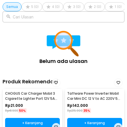
11V 30W - TQ-CC34A
Semua
5
(
0
)
4
(
0
)
3
(
0
)
2
(
0
)
1
(
0
)
Cari Ulasan
Belum ada ulasan
Produk Rekomendasi
CHOGUS Car Charger Mobil 3
Taffware Power Inverter Mobil
Cigarette Lighter Port 12V 5A
Car Mini DC 12 V to AC 220V 5V
60W - BM-001
USB 150W - T150W
Rp
21.000
Rp
142.000
Rp
41.900
50%
Rp
215.900
35%
+ Keranjang
+ Keranjang