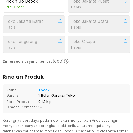
Pick n Go Depok
Toko Jakarta Pusat
Pre-Order
Habis
Toko Jakarta Barat
Toko Jakarta Utara
Habis
Habis
Toko Tangerang
Toko Cikupa
Habis
Habis
Tersedia bayar di tempat (COD)
Rincian Produk
Brand
Toocki
Garansi
1 Bulan Garansi Toko
Berat Produk
0.13 kg
Dimensi Kemasan
: -
Kurangnya port daya pada mobil akan menyulitkan Anda saat ingin
menyalakan banyak perangkat elektronik. Untuk mengatasinya,
tambahkan car charger mobil dari Toocki. Charger plug cigarette lighter