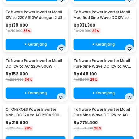
Taffware Power Inverter Mobil
Taffware Power Inverter Mobil
12V to 220V 150W dengan 2 USB
Modified Sine Wave DC12V to
Port - PI-150W
AC220V 2000W - ZX-2000E
Rp
138.000
Rp
331.300
Rp
210.900
35%
Rp
420.900
22%
+ Keranjang
+ Keranjang
Taffware Power Inverter Mobil
Taffware Power Inverter Mobil
DC 12V to AC 220V 500W -
Pure Sine Wave DC 12V to AC
SAA-500A
220V 1000W - NBQ1000W
Rp
152.000
Rp
446.100
Rp
228.900
34%
Rp
611.900
28%
+ Keranjang
+ Keranjang
OTOHEROES Power Inverter
Taffware Power Inverter Mobil
Mobil DC 12V to AC 220V 200W
Pure Sine Wave DC 12V to AC
- E8981
220V 2000W - NBQ2000W
Rp
215.800
Rp
778.400
Rp
295.900
28%
Rp
1.050.900
26%