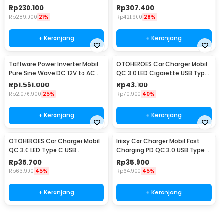
DC12V to AC220V 300W - E8982
AC 220V 4000W - Q4000
Rp
230.100
Rp
307.400
Rp
289.900
21%
Rp
421.900
28%
+ Keranjang
+ Keranjang
Taffware Power Inverter Mobil
OTOHEROES Car Charger Mobil
Pure Sine Wave DC 12V to AC
QC 3.0 LED Cigarette USB Type
220V 5500W - CJ-5500Q
C 6.5A 66W - M7
Rp
1.561.000
Rp
43.100
Rp
2.076.900
25%
Rp
70.900
40%
+ Keranjang
+ Keranjang
OTOHEROES Car Charger Mobil
Iriisy Car Charger Mobil Fast
QC 3.0 LED Type C USB
Charging PD QC 3.0 USB Type C
Cigarette 2.4A 22.5W - M7
A 2.4A 54W - PD20W
Rp
35.700
Rp
35.900
Rp
63.900
45%
Rp
64.900
45%
+ Keranjang
+ Keranjang