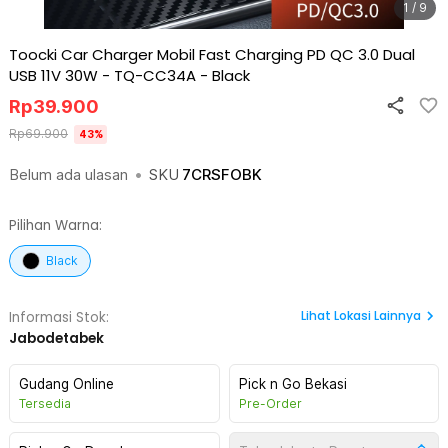
1 / 9
Toocki Car Charger Mobil Fast Charging PD QC 3.0 Dual
USB 11V 30W - TQ-CC34A
-
Black
Rp
39.900
Rp
69.900
43
%
Belum ada ulasan
•
SKU
7CRSFOBK
Pilihan Warna:
Black
Lihat
Lokasi Lainnya
Informasi Stok:
Jabodetabek
Gudang Online
Pick n Go Bekasi
Tersedia
Pre-Order