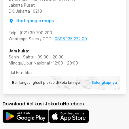
Jakarta Pusat
DKI Jakarta
10210
Lihat google maps
Telp
:
(021) 39 700 200
Whatsapp Sales / COD
:
0896 135 222 00
Jam buka:
Senin - Sabtu
:
09:00
-
20:00
Minggu/Libur Nasional
:
12:00
-
20:00
Idul Fitri
: libur
Selengkapnya
Beli langsung/self pickup di kota lainnya
Download Aplikasi JakartaNotebook