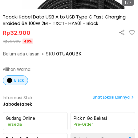
1 / 7
Toocki Kabel Data USB A to USB Type C Fast Charging
Braided 6A 100W 2M - TXCT- HYA01
-
Black
Rp
32.900
Rp
59.900
46
%
Belum ada ulasan
•
SKU
0TUA0UBK
Pilihan Warna:
Black
Lihat
Lokasi Lainnya
Informasi Stok:
Jabodetabek
Gudang Online
Pick n Go Bekasi
Tersedia
Pre-Order