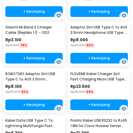
+ Keranjang
+ Keranjang
Xiaomi Mi Band 3 Charger
Adaptor 2in1 USB Type C to AUX
Cable (Replika 1:1) - OD2
3.5mm Headphone USB Type C
- W1O33
Rp
3.100
Rp
8.000
Rp
13.900
78%
Rp
20.900
62%
+ Keranjang
+ Keranjang
ROBOTSKY Adaptor 2in1 USB
FLOVEME Kabel Charger 2in1
Type C to AUX 3.5mm
Fast Charging Micro USB Type
Headphone and USB Type C -
C 14W 1.2M - B00626
Rp
8.100
Rp
23.600
S-K06
Rp
20.900
62%
Rp
45.900
49%
+ Keranjang
+ Keranjang
Kabel Data USB Type C To
Prolific Kabel USB RS232 to RJ45
Lightning Multifungsi Fast
1.8M for Cisco Huawei Server
Charging 5V 2A 1M - 1636
Router - PL2303RA