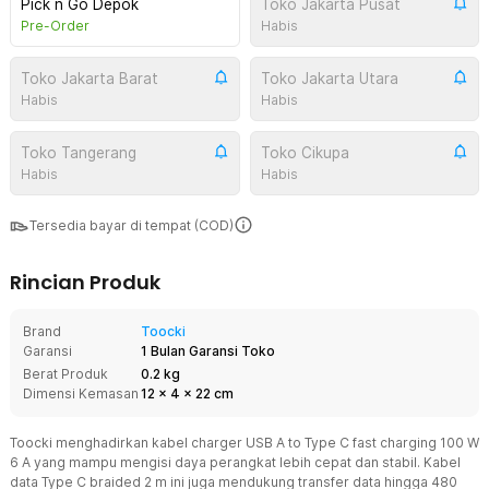
Pick n Go Depok
Toko Jakarta Pusat
Pre-Order
Habis
Toko Jakarta Barat
Toko Jakarta Utara
Habis
Habis
Toko Tangerang
Toko Cikupa
Habis
Habis
Tersedia bayar di tempat (COD)
Rincian Produk
Brand
Toocki
Garansi
1 Bulan Garansi Toko
Berat Produk
0.2 kg
Dimensi Kemasan
12
x
4
x
22
cm
Toocki menghadirkan kabel charger USB A to Type C fast charging 100 W
6 A yang mampu mengisi daya perangkat lebih cepat dan stabil. Kabel
data Type C braided 2 m ini juga mendukung transfer data hingga 480