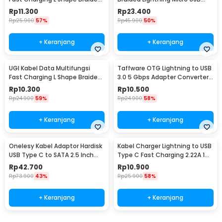
2A 2M USB Type C - W-009
Type C 5V 6A 1.2M - OP142
Rp
11.300
Rp
23.400
Rp
25.900
57%
Rp
45.900
50%
+ Keranjang
+ Keranjang
UGI Kabel Data Multifungsi
Taffware OTG Lightning to USB
Fast Charging L Shape Braided
3.0 5 Gbps Adapter Converter
5V 2A 1M USB Type C - UGI02
- NO14
Rp
10.300
Rp
10.500
Rp
24.900
59%
Rp
24.900
58%
+ Keranjang
+ Keranjang
Onelesy Kabel Adaptor Hardisk
Kabel Charger Lightning to USB
USB Type C to SATA 2.5 Inch
Type C Fast Charging 2.22A 1M
Support 5G - ONUSBC
- V12
Rp
42.700
Rp
10.900
Rp
73.900
43%
Rp
25.900
58%
+ Keranjang
+ Keranjang