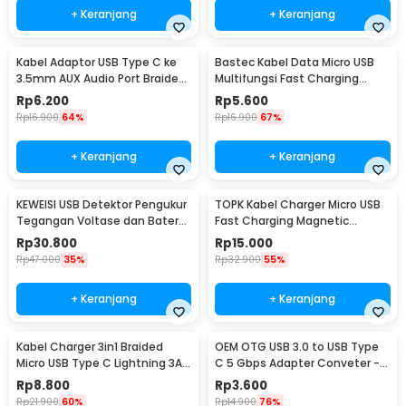
+ Keranjang
+ Keranjang
Kabel Adaptor USB Type C ke
Bastec Kabel Data Micro USB
3.5mm AUX Audio Port Braided
Multifungsi Fast Charging
- PJ1645-01
Braided 100cm - BN100
Rp
6.200
Rp
5.600
Rp
16.900
64%
Rp
16.900
67%
+ Keranjang
+ Keranjang
KEWEISI USB Detektor Pengukur
TOPK Kabel Charger Micro USB
Tegangan Voltase dan Baterai
Fast Charging Magnetic
Tester - KWS-V20
Braided 5V 2.4A 1M - CS1711
Rp
30.800
Rp
15.000
Rp
47.000
35%
Rp
32.900
55%
+ Keranjang
+ Keranjang
Kabel Charger 3in1 Braided
OEM OTG USB 3.0 to USB Type
Micro USB Type C Lightning 3A
C 5 Gbps Adapter Conveter -
1.2M - US186
US154
Rp
8.800
Rp
3.600
Rp
21.900
60%
Rp
14.900
76%