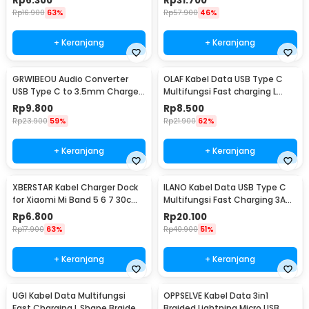
Rp
6.300
Rp
31.700
Rp
16.900
63%
Rp
57.900
46%
+ Keranjang
+ Keranjang
GRWIBEOU Audio Converter
OLAF Kabel Data USB Type C
USB Type C to 3.5mm Charger
Multifungsi Fast charging L
Port - GR35C
Shape 5A 1M - OL01
Rp
9.800
Rp
8.500
Rp
23.900
59%
Rp
21.900
62%
+ Keranjang
+ Keranjang
XBERSTAR Kabel Charger Dock
ILANO Kabel Data USB Type C
for Xiaomi Mi Band 5 6 7 30cm
Multifungsi Fast Charging 3A
- EDCS300
60W 1.2M - ILC3
Rp
6.800
Rp
20.100
Rp
17.900
63%
Rp
40.900
51%
+ Keranjang
+ Keranjang
UGI Kabel Data Multifungsi
OPPSELVE Kabel Data 3in1
Fast Charging L Shape Braided
Braided Lightning Micro USB