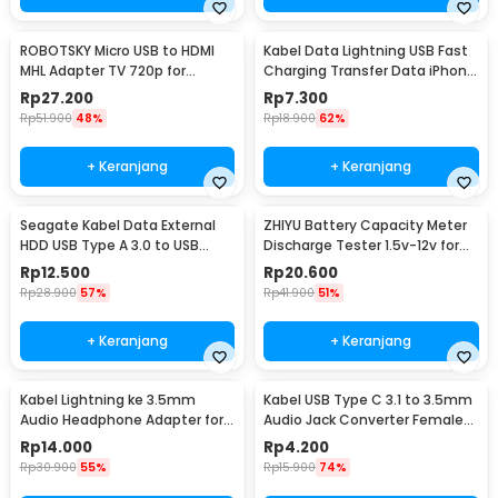
ROBOTSKY Micro USB to HDMI
Kabel Data Lightning USB Fast
MHL Adapter TV 720p for
Charging Transfer Data iPhone
Smartphone - S2
2.4A 1M - S-IP5G
Rp
27.200
Rp
7.300
Rp
51.900
48%
Rp
18.900
62%
+ Keranjang
+ Keranjang
Seagate Kabel Data External
ZHIYU Battery Capacity Meter
HDD USB Type A 3.0 to USB
Discharge Tester 1.5v-12v for
Micro B Cable 50cm - OD5.5
18650 - HW-586
Rp
12.500
Rp
20.600
(ORIGINAL)
Rp
28.900
57%
Rp
41.900
51%
+ Keranjang
+ Keranjang
Kabel Lightning ke 3.5mm
Kabel USB Type C 3.1 to 3.5mm
Audio Headphone Adapter for
Audio Jack Converter Female
iPhone - JH-001
10.5cm - L41
Rp
14.000
Rp
4.200
Rp
30.900
55%
Rp
15.900
74%