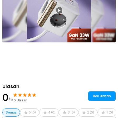
perangkat tetap stabil dan memberikan perlindungan pada
komponen internal. Desain minimalisnya juga membuat stop kontak
terlihat modern dan mudah dipadukan dengan berbagai setup
kerja.
Kelengkapan Produk
Rincian yang Anda dapatkan untuk pembelian produk ini:
1 x Toocki Stop Kontak Kabel 4 Socket 1 USB A 2 USB C GaN 1.5M
250V 4000W - JZ02
1 x Panduan Penggunaan
Ulasan
0
Beri Ulasan
/5
0
Ulasan
Semua
5
(
0
)
4
(
0
)
3
(
0
)
2
(
0
)
1
(
0
)