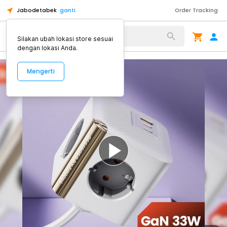
Jabodetabek
ganti
Order Tracking
Alat Kopi
Silakan ubah lokasi store sesuai
dengan lokasi Anda.
Mengerti