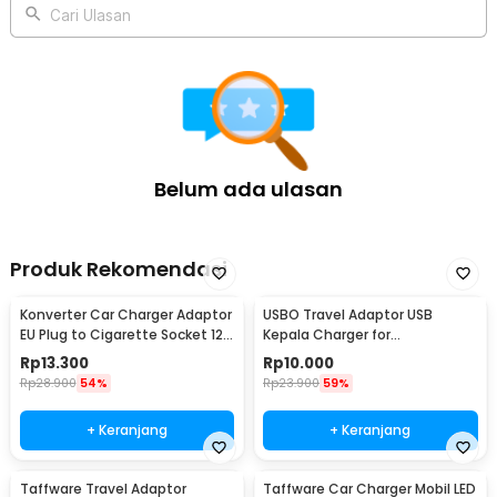
Cari Ulasan
Belum ada ulasan
Produk Rekomendasi
Konverter Car Charger Adaptor
USBO Travel Adaptor USB
EU Plug to Cigarette Socket 12V
Kepala Charger for
500mA - KYA109
Smartphone 5V 2A - U90EWE
Rp
13.300
Rp
10.000
Rp
28.900
54%
Rp
23.900
59%
+ Keranjang
+ Keranjang
Taffware Travel Adaptor
Taffware Car Charger Mobil LED