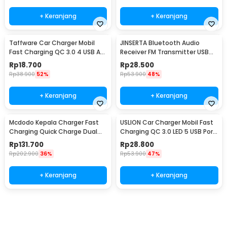
+ Keranjang
+ Keranjang
Taffware Car Charger Mobil
JINSERTA Bluetooth Audio
Fast Charging QC 3.0 4 USB A
Receiver FM Transmitter USB
Port 7A 35W - BK-358
Charger - X8
Rp
18.700
Rp
28.500
Rp
38.900
52%
Rp
53.900
48%
+ Keranjang
+ Keranjang
Mcdodo Kepala Charger Fast
USLION Car Charger Mobil Fast
Charging Quick Charge Dual
Charging QC 3.0 LED 5 USB Port
Port USB 33 W - CH-092
A 15A 18W - BK-359
Rp
131.700
Rp
28.800
Rp
202.900
36%
Rp
53.900
47%
+ Keranjang
+ Keranjang
Beli Sekarang