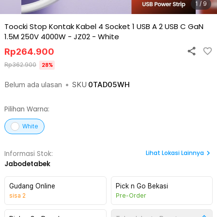
1 / 9
Toocki Stop Kontak Kabel 4 Socket 1 USB A 2 USB C GaN
1.5M 250V 4000W - JZ02
-
White
Rp
264.900
Rp
362.900
28
%
Belum ada ulasan
•
SKU
0TAD05WH
Pilihan Warna:
White
Lihat
Lokasi Lainnya
Informasi Stok:
Jabodetabek
Gudang Online
Pick n Go Bekasi
sisa
2
Pre-Order