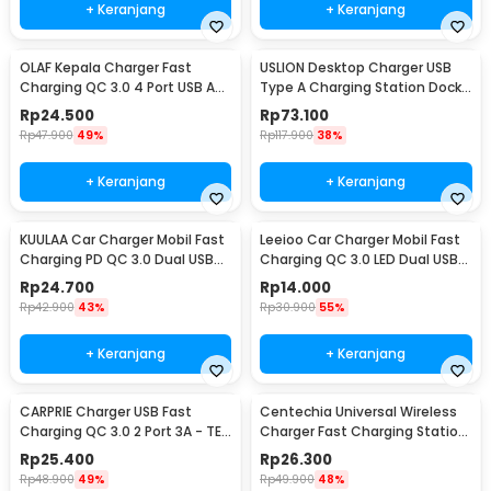
+ Keranjang
+ Keranjang
OLAF Kepala Charger Fast
USLION Desktop Charger USB
Charging QC 3.0 4 Port USB A
Type A Charging Station Dock
48 W - BK-376
5 Port 4A - US04
Rp
24.500
Rp
73.100
Rp
47.900
49%
Rp
117.900
38%
+ Keranjang
+ Keranjang
KUULAA Car Charger Mobil Fast
Leeioo Car Charger Mobil Fast
Charging PD QC 3.0 Dual USB
Charging QC 3.0 LED Dual USB
1.67A 20W - A318
Port 2.4A - LE001
Rp
24.700
Rp
14.000
Rp
42.900
43%
Rp
30.900
55%
+ Keranjang
+ Keranjang
CARPRIE Charger USB Fast
Centechia Universal Wireless
Charging QC 3.0 2 Port 3A - TE-
Charger Fast Charging Station
820
Base 2A 10W - K8
Rp
25.400
Rp
26.300
Rp
48.900
49%
Rp
49.900
48%