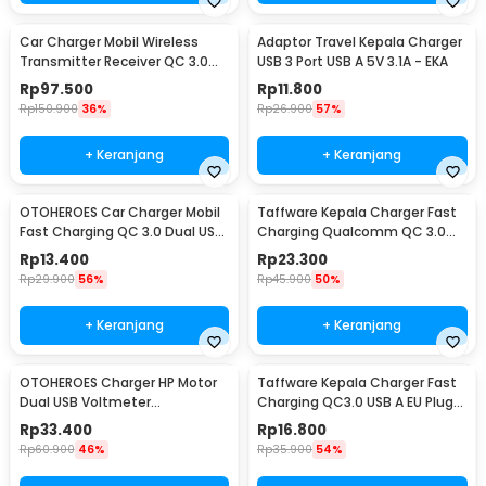
Car Charger Mobil Wireless
Adaptor Travel Kepala Charger
Transmitter Receiver QC 3.0
USB 3 Port USB A 5V 3.1A - EKA
Dual USB 3.1A - HY-82
Rp
97.500
Rp
11.800
Rp
150.900
36%
Rp
26.900
57%
+ Keranjang
+ Keranjang
OTOHEROES Car Charger Mobil
Taffware Kepala Charger Fast
Fast Charging QC 3.0 Dual USB
Charging Qualcomm QC 3.0
3.1A 30W - DC-681
USB 3 Port USB - AR-QC-03
Rp
13.400
Rp
23.300
Rp
29.900
56%
Rp
45.900
50%
+ Keranjang
+ Keranjang
OTOHEROES Charger HP Motor
Taffware Kepala Charger Fast
Dual USB Voltmeter
Charging QC3.0 USB A EU Plug
Waterproof 4.2A - Y451
3A 18W - TE-007
Rp
33.400
Rp
16.800
Rp
60.900
46%
Rp
35.900
54%