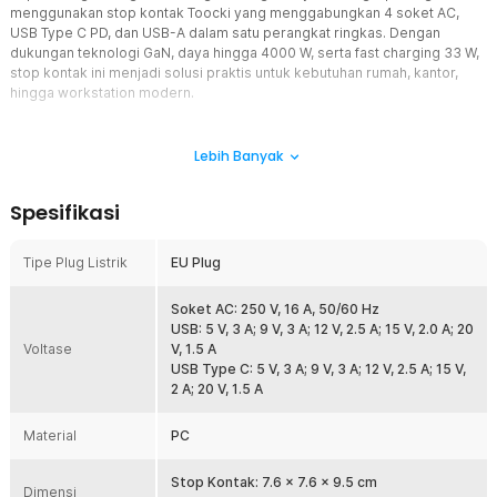
menggunakan stop kontak Toocki yang menggabungkan 4 soket AC,
USB Type C PD, dan USB-A dalam satu perangkat ringkas. Dengan
dukungan teknologi GaN, daya hingga 4000 W, serta fast charging 33 W,
stop kontak ini menjadi solusi praktis untuk kebutuhan rumah, kantor,
hingga workstation modern.
Fitur
Lebih Banyak
7in1 dengan 4 Soket AC dan 3 Port USB
Stop kontak ini menghadirkan 4 soket AC, 2 port USB Type C, dan 1
Spesifikasi
port USB A sehingga mampu melayani berbagai perangkat secara
bersamaan. Anda dapat menghubungkan komputer, monitor,
printer, televisi, hingga charger smartphone tanpa memerlukan
Tipe Plug Listrik
EU Plug
terminal tambahan. Konfigurasi ini membuat meja kerja lebih rapi
sekaligus meningkatkan efisiensi penggunaan listrik.
Soket AC: 250 V, 16 A, 50/60 Hz
Fast Charging PD 33 W dengan Teknologi GaN
USB: 5 V, 3 A; 9 V, 3 A; 12 V, 2.5 A; 15 V, 2.0 A; 20
Voltase
Dua port USB Type C mendukung Power Delivery (PD) dan PPS
V, 1.5 A
dengan output hingga 33 W untuk pengisian daya yang lebih cepat
USB Type C: 5 V, 3 A; 9 V, 3 A; 12 V, 2.5 A; 15 V,
pada perangkat kompatibel. Teknologi GaN (Gallium Nitride)
2 A; 20 V, 1.5 A
membantu meningkatkan efisiensi pengisian sekaligus mengurangi
panas saat digunakan. Sangat cocok untuk smartphone, tablet,
Material
PC
handheld gaming, hingga perangkat USB Type C lainnya.
Daya Besar hingga 4000 W
Stop Kontak: 7.6 x 7.6 x 9.5 cm
Dimensi