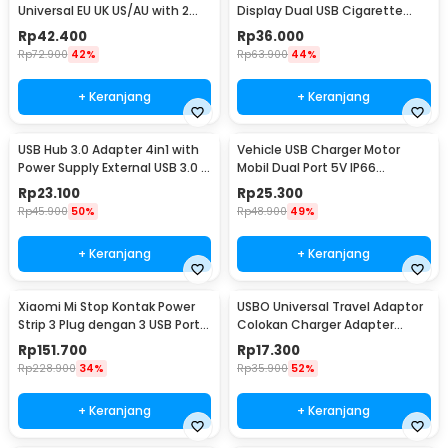
Universal EU UK US/AU with 2
Display Dual USB Cigarette
Port USB A 2.1A - JY-148
Plug 3.1A - EC2
Rp
42.400
Rp
36.000
Rp
72.900
42%
Rp
63.900
44%
+ Keranjang
+ Keranjang
USB Hub 3.0 Adapter 4in1 with
Vehicle USB Charger Motor
Power Supply External USB 3.0 4
Mobil Dual Port 5V IP66
Port - UH-103U3
Splashproof - 42557
Rp
23.100
Rp
25.300
Rp
45.900
50%
Rp
48.900
49%
+ Keranjang
+ Keranjang
Xiaomi Mi Stop Kontak Power
USBO Universal Travel Adaptor
Strip 3 Plug dengan 3 USB Port
Colokan Charger Adapter
2A 2500W - XMCXB01QMN
1000W - 931L
Rp
151.700
Rp
17.300
(ORIGINAL)
Rp
228.900
34%
Rp
35.900
52%
+ Keranjang
+ Keranjang