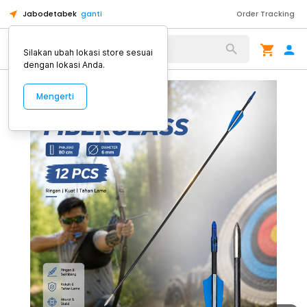
Jabodetabek
ganti
Order Tracking
Alat Kopi
Silakan ubah lokasi store sesuai
dengan lokasi Anda.
Mengerti