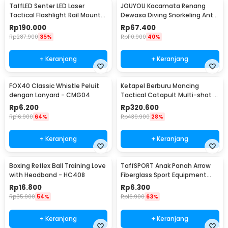
TaffLED Senter LED Laser
JOUYOU Kacamata Renang
Tactical Flashlight Rail Mount
Dewasa Diving Snorkeling Anti
200 Lumens - JGSD
Fog UV Protection - E0735
Rp
190.000
Rp
67.400
Rp
287.900
35%
Rp
110.900
40%
+ Keranjang
+ Keranjang
FOX40 Classic Whistle Peluit
Ketapel Berburu Mancing
dengan Lanyard - CMG04
Tactical Catapult Multi-shot -
KMSS
Rp
6.200
Rp
320.600
Rp
16.900
64%
Rp
439.900
28%
+ Keranjang
+ Keranjang
Boxing Reflex Ball Training Love
TaffSPORT Anak Panah Arrow
with Headband - HC408
Fiberglass Sport Equipment
Spine 800 1 PCS - JH813
Rp
16.800
Rp
6.300
Rp
35.900
54%
Rp
16.900
63%
+ Keranjang
+ Keranjang