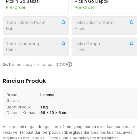
Pick n Go Bekasi
Pick n Go Depok
Pre-Order
Pre-Order
Toko Jakarta Pusat
Toko Jakarta Barat
Habis
Habis
Toko Tangerang
Toko Cikupa
Habis
Habis
Tersedia bayar di tempat (COD)
Rincian Produk
Brand
Lainnya
Garansi
-
Berat Produk
1 kg
Dimensi Kemasan
86
x
10
x
6
cm
Anak panah ringan dengan nock 2 mm yang mudah dikaitkan pada busur
recurve. Terbuat dari perpaduan fiberglass dan besi berkualitas, awet
digunakan berulang kali. Cocok untuk pemula yang ingin latihan