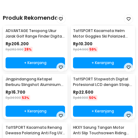
Produk Rekomendasi
ADVANTAGE Teropong Ukur
TaffSPORT Kacamata Helm
Jarak Golf Range Finder Digital
Motor Goggles Ski Polarized
7x18 - AD-964
UV400 Windproof - X400
Rp
206.200
Rp
10.300
Rp
282.900
28%
Rp
24.900
59%
+ Keranjang
+ Keranjang
Jingpindangong Ketapel
TaffSPORT Stopwatch Digital
Berburu Slingshot Aluminium
Profesional LCD dengan Strap -
Alloy - OD-014
ZSD-808
Rp
16.700
Rp
22.600
Rp
34.900
53%
Rp
44.900
50%
+ Keranjang
+ Keranjang
TaffSPORT Kacamata Renang
HKXY Sarung Tangan Motor
Dewasa Polarizing Anti Fog UV
Anti Slip Touchscreen Riding