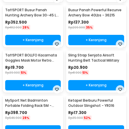
TaffSPORT Busur Panah
Busur Panah Powerful Recurve
Hunting Archery Bow 30-45 LB
Archery Bow 40Lbs - 36215
- SA
Rp
352.500
Rp
137.300
Rp
482.900
28%
Rp
209.900
35%
+ Keranjang
+ Keranjang
TaffSPORT BOLLFO Kacamata
Sling Strap Senjata Airsoft
Goggles Mask Motor Retro
Hunting Belt Tactical Military
Windproof - MT-04
Rp
19.700
Rp
20.900
Rp
39.900
51%
Rp
41.900
51%
+ Keranjang
+ Keranjang
MySport Net Badminton
Ketapel Berburu Powerful
Portable Folding Rack 5M -
Outdoor Slingshot - YR016
T300
Rp
398.700
Rp
17.300
Rp
546.900
28%
Rp
35.900
52%