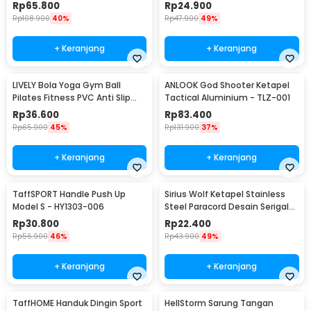
Protection - GOG-3610
Glove 1 Pair M
Rp
65.800
Rp
24.900
Rp
108.900
40%
Rp
47.900
49%
+ Keranjang
+ Keranjang
LIVELY Bola Yoga Gym Ball
ANLOOK God Shooter Ketapel
Pilates Fitness PVC Anti Slip
Tactical Aluminium - TLZ-001
55cm
Rp
36.600
Rp
83.400
Rp
65.900
45%
Rp
131.900
37%
+ Keranjang
+ Keranjang
TaffSPORT Handle Push Up
Sirius Wolf Ketapel Stainless
Model S - HY1303-006
Steel Paracord Desain Serigala
- HW-GJ049
Rp
30.800
Rp
22.400
Rp
56.900
46%
Rp
43.900
49%
+ Keranjang
+ Keranjang
TaffHOME Handuk Dingin Sport
HellStorm Sarung Tangan