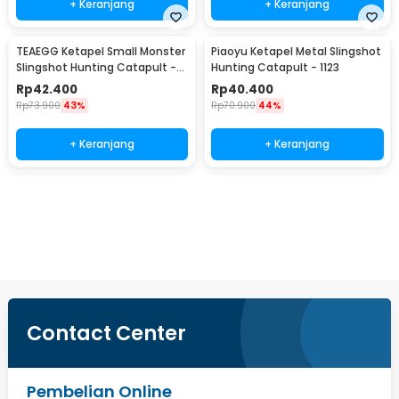
+ Keranjang
+ Keranjang
TEAEGG Ketapel Small Monster
Piaoyu Ketapel Metal Slingshot
Slingshot Hunting Catapult -
Hunting Catapult - 1123
JH8171
Rp
42.400
Rp
40.400
Rp
73.900
43%
Rp
70.900
44%
+ Keranjang
+ Keranjang
Beli Sekarang
Contact Center
Pembelian Online