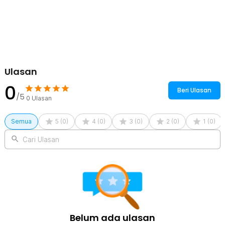
12 x TOPARCHER Anak Panah Arrow Fiberglass 6mm Spine for
Recurve Bow - 80C
Ulasan
0
Beri Ulasan
/5
0
Ulasan
Semua
5
(
0
)
4
(
0
)
3
(
0
)
2
(
0
)
1
(
0
)
Cari Ulasan
Belum ada ulasan