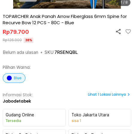
1 / 8
TOPARCHER Anak Panah Arrow Fiberglass 6mm Spine for
Recurve Bow 12 PCS - 80C
-
Blue
Rp
79.700
Rp
126.900
38
%
Belum ada ulasan
•
SKU
7RSENQBL
Pilihan Warna:
Blue
Lihat
1
Lokasi Lainnya
Informasi Stok:
Jabodetabek
Gudang Online
Toko Jakarta Utara
Tersedia
sisa
1