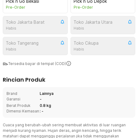
Pick n Go Bekasi
Pick n Go Depok
Pre-Order
Pre-Order
Toko Jakarta Barat
Toko Jakarta Utara
Habis
Habis
Toko Tangerang
Toko Cikupa
Habis
Habis
Tersedia bayar di tempat (COD)
Rincian Produk
Brand
Lainnya
Garansi
-
Berat Produk
0.8 kg
Dimensi Kemasan
: -
Cuaca yang berubah-ubah sering membuat aktivitas di luar ruangan
menjadi kurang nyaman. Hujan deras, angin kencang, hingga terik
matahari dapat mengganggu perjalanan jika tidak menggunakan