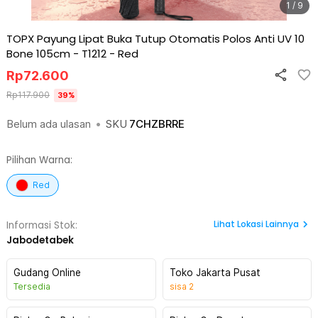
1 / 9
TOPX Payung Lipat Buka Tutup Otomatis Polos Anti UV 10
Bone 105cm - T1212
-
Red
Rp
72.600
Rp
117.900
39
%
Belum ada ulasan
•
SKU
7CHZBRRE
Pilihan Warna:
Red
Lihat
Lokasi Lainnya
Informasi Stok:
Jabodetabek
Gudang Online
Toko Jakarta Pusat
Tersedia
sisa
2