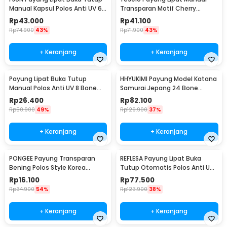
Manual Kapsul Polos Anti UV 6
Transparan Motif Cherry
Bone 87cm - PAS341
Blossom 8 Bone 95cm - E023
Rp
43.000
Rp
41.100
Rp
74.900
43%
Rp
71.900
43%
+ Keranjang
+ Keranjang
Payung Lipat Buka Tutup
HHYUKIMI Payung Model Katana
Manual Polos Anti UV 8 Bone
Samurai Jepang 24 Bone
95cm - UM162
105cm - B062
Rp
26.400
Rp
82.100
Rp
50.900
49%
Rp
129.900
37%
+ Keranjang
+ Keranjang
PONGEE Payung Transparan
REFLESA Payung Lipat Buka
Bening Polos Style Korea
Tutup Otomatis Polos Anti UV
Jepang 8 Bone 90cm - P077
10 Bone 105cm - MI7454
Rp
16.100
Rp
77.500
Rp
34.900
54%
Rp
123.900
38%
+ Keranjang
+ Keranjang