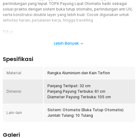
perlindungan yang tepat. TOPX Payung Lipat Otomatis
hadir sebagai
solusi praktis dengan sistem buka tutup otomatis, perlindungan anti UV,
serta konstruksi double layer yang lebih kuat. Cocok digunakan untuk
aktivitas harian, perjalanan kerja, hingga travelling.
Fitur
Double Layer untuk Perlindungan Maksimal
Lebih Banyak
Payung lipat ini menggunakan desain double layer atau dua lapisan
kain yang memberikan perlindungan lebih baik dibanding payung
Spesifikasi
biasa. Lapisan ganda membantu mengurangi risiko rembesan air
saat hujan deras dan meningkatkan daya tahan terhadap terpaan
angin. Selain itu, struktur ini juga membantu mengurangi paparan
Material
Rangka Aluminium dan Kain Teflon
panas dari sinar matahari secara lebih optimal.
Perlindungan Anti UV
Panjang Terlipat: 32 cm
Dimensi
Lapisan kain payung membantu mengurangi paparan sinar matahari
Panjang Payung Terbuka: 61 cm
langsung saat digunakan di siang hari. Perlindungan ini membuat
Diameter Payung Terbuka: 105 cm
aktivitas luar ruangan terasa lebih nyaman dan membantu
mengurangi rasa panas berlebih. Sangat cocok digunakan sebagai
Sistem: Otomatis (Buka Tutup Otomatis)
Lain-lain
payung anti UV untuk mobilitas harian.
Jumlah Tulang: 10 Tulang
Rangka Kokoh 10 Bone Windproof
Dilengkapi konstruksi 10 tulang penyangga yang memberikan
Galeri
stabilitas lebih tinggi dibanding payung standar. Struktur rangka