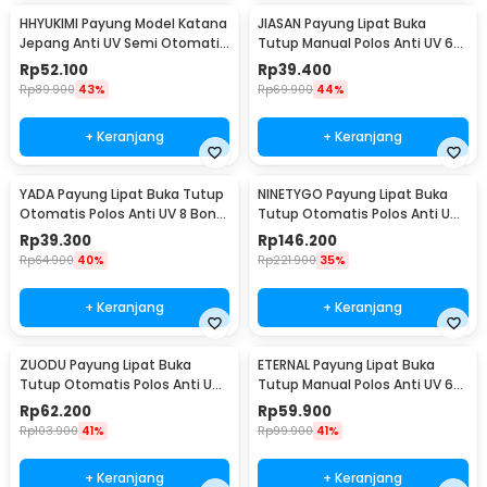
HHYUKIMI Payung Model Katana
JIASAN Payung Lipat Buka
Jepang Anti UV Semi Otomatis
Tutup Manual Polos Anti UV 6
8 Bone 103cm - AA415
Bone 90cm - A50
Rp
52.100
Rp
39.400
Rp
89.900
43%
Rp
69.900
44%
+ Keranjang
+ Keranjang
YADA Payung Lipat Buka Tutup
NINETYGO Payung Lipat Buka
Otomatis Polos Anti UV 8 Bone
Tutup Otomatis Polos Anti UV
96cm - YD98
8 Bone 108cm - 2008U
Rp
39.300
Rp
146.200
Rp
64.900
40%
Rp
221.900
35%
+ Keranjang
+ Keranjang
ZUODU Payung Lipat Buka
ETERNAL Payung Lipat Buka
Tutup Otomatis Polos Anti UV
Tutup Manual Polos Anti UV 6
10 Bone 105cm - ZPL2
Bone 50cm - E-50
Rp
62.200
Rp
59.900
Rp
103.900
41%
Rp
99.900
41%
+ Keranjang
+ Keranjang