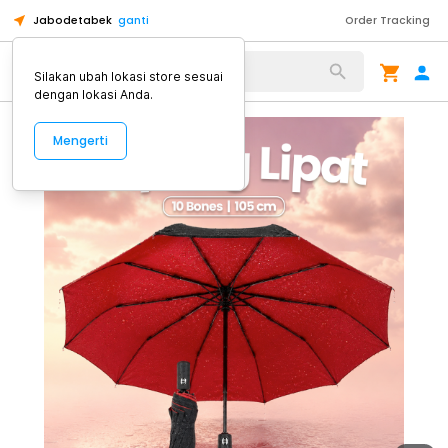
Jabodetabek
ganti
Order Tracking
Alat Kopi
Silakan ubah lokasi store sesuai
dengan lokasi Anda.
Mengerti