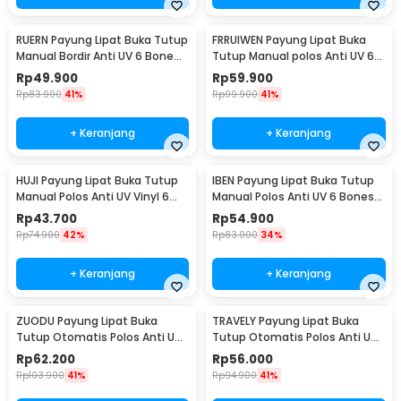
RUERN Payung Lipat Buka Tutup
FRRUIWEN Payung Lipat Buka
Manual Bordir Anti UV 6 Bone
Tutup Manual polos Anti UV 6
92cm - R-3
Bone 90cm - F-6
Rp
49.900
Rp
59.900
Rp
83.900
41%
Rp
99.900
41%
+ Keranjang
+ Keranjang
HUJI Payung Lipat Buka Tutup
IBEN Payung Lipat Buka Tutup
Manual Polos Anti UV Vinyl 6
Manual Polos Anti UV 6 Bones
Bone 90cm - HJ190
90cm - HA003
Rp
43.700
Rp
54.900
Rp
74.900
42%
Rp
83.000
34%
+ Keranjang
+ Keranjang
ZUODU Payung Lipat Buka
TRAVELY Payung Lipat Buka
Tutup Otomatis Polos Anti UV
Tutup Otomatis Polos Anti UV
10 Bone 103cm - YMD-10
12 Bone 105cm - TRA002
Rp
62.200
Rp
56.000
Rp
103.900
41%
Rp
94.900
41%