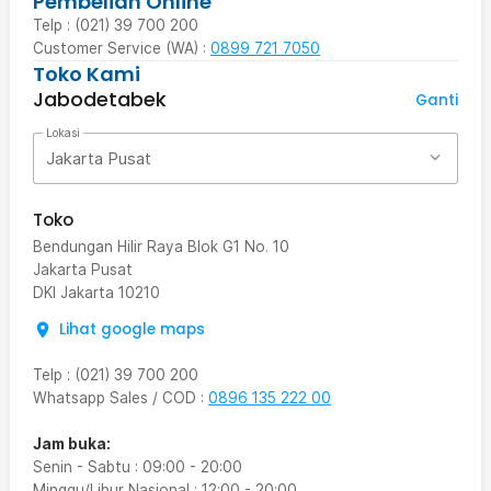
Pembelian Online
Telp : (021) 39 700 200
Customer Service (WA) :
0899 721 7050
Toko Kami
Jabodetabek
Ganti
Lokasi
Jakarta Pusat
Toko
Bendungan Hilir Raya Blok G1 No. 10
Jakarta Pusat
DKI Jakarta
10210
Lihat google maps
Telp
:
(021) 39 700 200
Whatsapp Sales / COD
:
0896 135 222 00
Jam buka:
Senin - Sabtu
:
09:00
-
20:00
Minggu/Libur Nasional
:
12:00
-
20:00