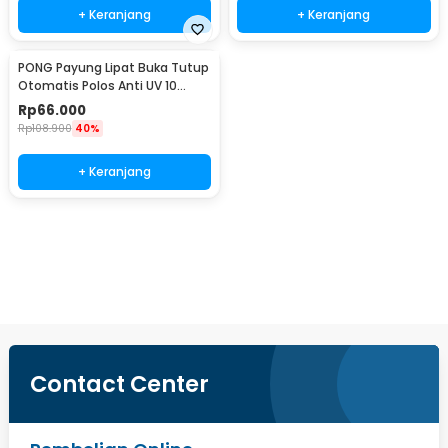
+ Keranjang
+ Keranjang
PONG Payung Lipat Buka Tutup
Otomatis Polos Anti UV 10
Bone 107cm - CJZ15
Rp
66.000
Rp
108.900
40%
+ Keranjang
Beli Sekarang
Contact Center