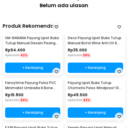
Belum ada ulasan
Produk Rekomendasi
UM-BANANA Payung Lipat Buka
Deco Payung Lipat Buka Tutup
Tutup Manual Desain Pisang
Manual Botol Wine Anti UV 8
Umbrella 88cm - UME0007
Bone 97cm - YS06
Rp
54.400
Rp
35.000
Rp
92.900
42%
Rp
69.900
50%
+ Keranjang
+ Keranjang
Fancytime Payung Polos PVC
Payung Lipat Buka Tutup
Minimalist Umbrella 8 Bone
Otomatis Polos Windproof 10
90cm - P075
Bone 105cm - CJZ13
Rp
15.800
Rp
49.500
Rp
33.900
54%
Rp
83.900
42%
+ Keranjang
+ Keranjang
FJUN Payung Lipat Buka Tutup
Yeselo Payung Lipat Manual