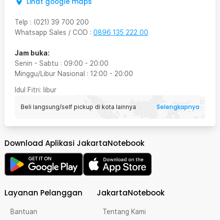
Lihat google maps
Telp
:
(021) 39 700 200
Whatsapp Sales / COD
:
0896 135 222 00
Jam buka:
Senin - Sabtu
:
09:00
-
20:00
Minggu/Libur Nasional
:
12:00
-
20:00
Idul Fitri
: libur
Selengkapnya
Beli langsung/self pickup di kota lainnya
Download Aplikasi JakartaNotebook
Layanan Pelanggan
JakartaNotebook
Bantuan
Tentang Kami