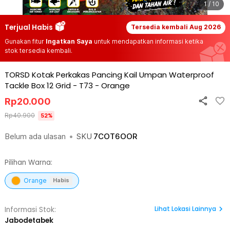
1 / 10
Terjual Habis
Tersedia kembali
Aug 2026
Gunakan fitur
Ingatkan Saya
untuk mendapatkan informasi ketika
stok tersedia kembali.
TORSD Kotak Perkakas Pancing Kail Umpan Waterproof
Tackle Box 12 Grid - T73
-
Orange
Rp
20.000
Rp
40.900
52
%
Belum ada ulasan
•
SKU
7COT6OOR
Pilihan Warna:
Orange
Habis
Lihat
Lokasi Lainnya
Informasi Stok:
Jabodetabek