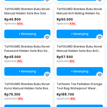
TaffGUARD Brankas Buku Novel
TaffGUARD Brankas Buku Novel
Manual Hidden Safe Box Size S
Manual Anti Maling Hidden Safe
- KB-20L
Box Size S - KB-20L
Rp
45.800
Rp
50.000
Rp
78.900
42%
Rp
86.900
43%
+ Keranjang
+ Keranjang
TaffGUARD Brankas Buku Novel
TaffGUARD Brankas Buku Novel
Password Hidden Safe Box Size
Manual Hidden Safe Box Anti
S - KB-20P
Maling Size M - KB-20L
Rp
48.000
Rp
57.500
Rp
80.900
41%
Rp
96.900
41%
+ Keranjang
+ Keranjang
TaffGUARD Brankas Buku Novel
Taffware Tas Perkakas Storage
Kunci Manual Hidden Safe Box
Tool Bag Waterproof Wear
Size L Love - KB-20L
Resistant 23 Inch - A02584
Rp
76.300
Rp
168.700
Rp
128.900
41%
Rp
281.900
41%