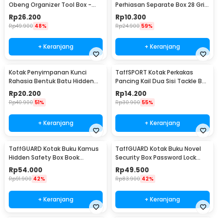
Obeng Organizer Tool Box -
Perhiasan Separate Box 28 Grid
Z20
- SN-14
Rp
26.200
Rp
10.300
Rp
49.900
48%
Rp
24.900
59%
+ Keranjang
+ Keranjang
Kotak Penyimpanan Kunci
TaffSPORT Kotak Perkakas
Rahasia Bentuk Batu Hidden
Pancing Kail Dua Sisi Tackle Box
Key Box - B0521
14 Grid - LX01
Rp
20.200
Rp
14.200
Rp
40.900
51%
Rp
30.900
55%
+ Keranjang
+ Keranjang
TaffGUARD Kotak Buku Kamus
TaffGUARD Kotak Buku Novel
Hidden Safety Box Book
Security Box Password Lock
Password Lock Size S - KB-10P
Size S - KB-20P
Rp
54.000
Rp
49.500
Rp
91.900
42%
Rp
83.900
42%
+ Keranjang
+ Keranjang