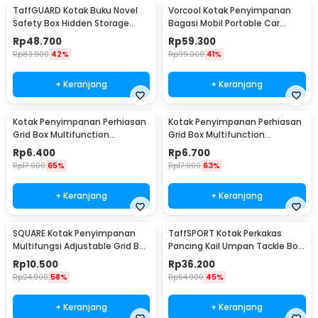
TaffGUARD Kotak Buku Novel
Vorcool Kotak Penyimpanan
Safety Box Hidden Storage
Bagasi Mobil Portable Car
Password Lock - KB-30P
Storage Box 25 L - VL25
Rp
48.700
Rp
59.300
Rp
83.900
42%
Rp
99.900
41%
+ Keranjang
+ Keranjang
Kotak Penyimpanan Perhiasan
Kotak Penyimpanan Perhiasan
Grid Box Multifunction
Grid Box Multifunction
Organizer 24 Slot - J13/J24
Organizer 13 Slot - J13/J24
Rp
6.400
Rp
6.700
Rp
17.900
65%
Rp
17.900
63%
+ Keranjang
+ Keranjang
SQUARE Kotak Penyimpanan
TaffSPORT Kotak Perkakas
Multifungsi Adjustable Grid Box
Pancing Kail Umpan Tackle Box
24 Slot - J24D
14 Grid - LYH-1017
Rp
10.500
Rp
36.200
Rp
24.900
58%
Rp
64.900
45%
+ Keranjang
+ Keranjang