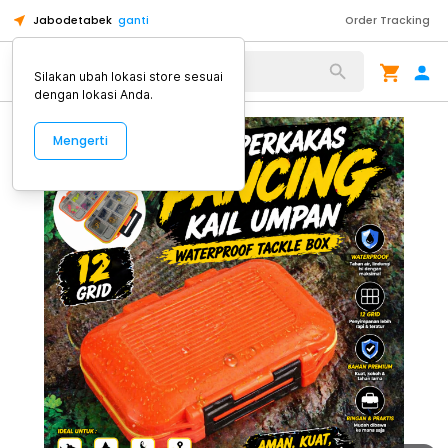
Jabodetabek
ganti
Order Tracking
Alat Kopi
Silakan ubah lokasi store sesuai
dengan lokasi Anda.
Mengerti