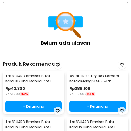
Belum ada ulasan
Produk Rekomendasi
TaffGUARD Brankas Buku
WONDERFUL Dry Box Kamera
Kamus Kunci Manual Anti
Kotak Kering Size S with
Maling Hidden Safe Box Kecil -
Dehumidifier - DB-2820
Rp
42.300
Rp
386.100
KB-10L
Rp
73.900
43%
Rp
502.900
24%
+ Keranjang
+ Keranjang
TaffGUARD Brankas Buku
TaffGUARD Brankas Buku
Kamus Kunci Manual Anti
Kamus Kunci Manual Anti