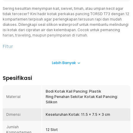
Sering kesulitan menyimpan kail, swivel, timah, atau umpan kecil agar
tidak tercecer? Kini hadir kotak perkakas pancing TORSD T73 dengan 12
kompartemen terpisah agar perlengkapan tersusun rapi dan mudah
diakses. Dilengkapi seal silikon waterproof untuk membantu melindungi
isi kotak dari cipratan air dan kelembapan. Cocok untuk pemancing
harian, traveling, maupun penyimpanan di rumah.
Fitur
12 Kompartemen Lebih Rapi
Lebih Banyak
Kotak pancing ini memiliki 12 slot terpisah untuk menyimpan kail,
timah, swivel, lure kecil, dan aksesoris lainnya. Barang tidak mudah
tercampur sehingga lebih cepat ditemukan saat dibutuhkan.
Spesifikasi
Membantu aktivitas memancing jadi lebih efisien.
Waterproof dengan Seal Silikon
Bodi Kotak Kail Pancing: Plastik
Dilengkapi ring silikon di sekeliling kotak untuk membantu menahan
Material
Ring Penahan Sekitar Kotak Kail Pancing:
cipratan air dan kelembapan. Isi kotak lebih terlindungi saat dibawa
Silikon
ke sungai, danau, atau laut. Cocok untuk penggunaan outdoor.
Ukuran Mini dan Portable
Dimensi
Keseluruhan Kotak: 11.5 x 7.5 x 3 cm
Desain ringkas membuat tackle box ini mudah dimasukkan ke tas
pancing, saku besar, atau laci penyimpanan. Praktis dibawa ke
Jumlah
mana saja tanpa memakan banyak ruang. Ideal untuk pemancing
12 Slot
Kompartemen