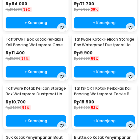
Maling Hidden Safe Box Sedang
Maling Hidden Safe Box Besar -
Rp
64.000
Rp
71.700
- KB-10L
KB-10L
Rp
104.900
39%
Rp
116.900
39%
+ Keranjang
+ Keranjang
TaffSPORT Box Kotak Perkakas
Taffware Kotak Pelican Storage
Kail Pancing Waterproof Case -
Box Waterproof Dustproof Hard
Q041
Case ABS S - G10/J020
Rp
11.400
Rp
9.900
Rp
18.000
37%
Rp
23.900
59%
+ Keranjang
+ Keranjang
Taffware Kotak Pelican Storage
TaffSPORT Kotak Perkakas Kail
Box Waterproof Dustproof Hard
Pancing Waterproof Tackle Box
Case ABS L - G10/J020
12 Grid - MCC01
Rp
10.700
Rp
18.900
Rp
24.900
58%
Rp
38.900
52%
+ Keranjang
+ Keranjang
GJK Kotak Penyimpanan Baut
Biutte.co Kotak Penyimpanan