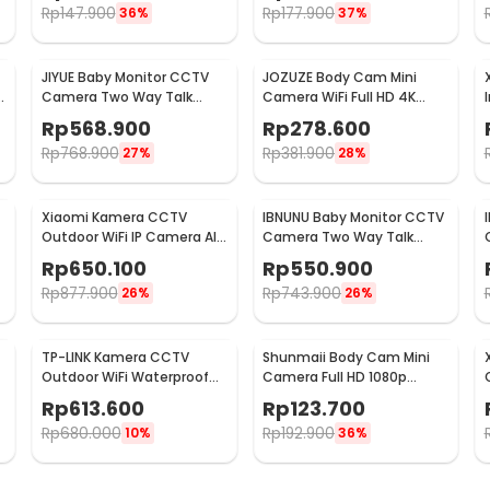
Rp
147.900
Rp
177.900
36%
37%
JIYUE Baby Monitor CCTV
JOZUZE Body Cam Mini
Camera Two Way Talk
Camera WiFi Full HD 4K
1280P 1500 mAh - ABM-900
Rotating Lens 1000mAh -
Rp
568.900
Rp
278.600
L11
Rp
768.900
Rp
381.900
27%
28%
Xiaomi Kamera CCTV
IBNUNU Baby Monitor CCTV
Outdoor WiFi IP Camera AI
Camera Two Way Talk
P
Detection IP66 4MP 2.5K -
720P 2000 mAh - ABM600
Rp
650.100
Rp
550.900
CW300
Rp
877.900
Rp
743.900
26%
26%
TP-LINK Kamera CCTV
Shunmaii Body Cam Mini
Outdoor WiFi Waterproof
Camera Full HD 1080p
IP66 AI Detection 4MP 2K -
Rotating Lens with WiFi - L8
Rp
613.600
Rp
123.700
Tapo C520WS
Rp
680.000
Rp
192.900
10%
36%