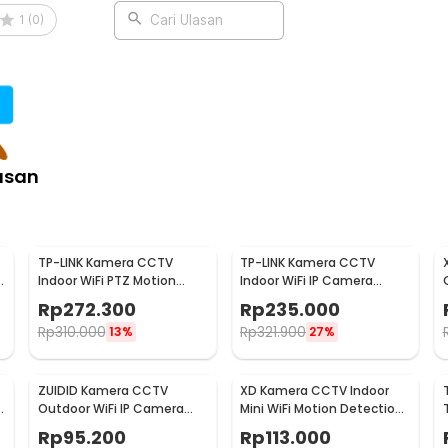
1
(
0
)
Cari Ulasan
asan
TP-LINK Kamera CCTV
TP-LINK Kamera CCTV
Indoor WiFi PTZ Motion
Indoor WiFi IP Camera
Detection 2MP 1080P -
Motion Detection 2MP
Rp
272.300
Rp
235.000
Tapo C200
1080P - Tapo C100
Rp
310.000
Rp
321.900
13%
27%
ZUIDID Kamera CCTV
XD Kamera CCTV Indoor
Outdoor WiFi IP Camera
Mini WiFi Motion Detection
Mini IR Sensor 1MP 720P -
Infrared 2MP 1080P - X15
Rp
95.200
Rp
113.000
X10