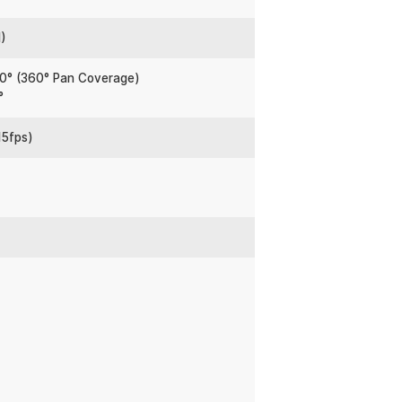
i gerak.
M)
ungkinkan Anda untuk mengatur area
zona ini, privasi tetap terjaga tanpa
0° (360° Pan Coverage)
°
15fps)
:
e Alexa AI Detection Alarm - Tapo C220