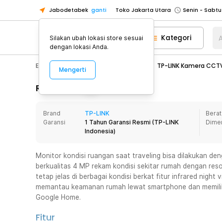
Jabodetabek
ganti
Toko Jakarta Utara
Toko Tangerang
Kategori
A
Silakan ubah lokasi store sesuai
Toko Cikupa
dengan lokasi Anda.
Pick n Go Jakarta Barat
Senin - J
Electronic
CCTV
CCTV Meja
TP-LINK Kamera CCTV
Mengerti
Pick n Go Bekasi
Senin - Jumat (08
Pick n Go Depok
Senin - Jumat (08
Rincian Produk
Toko Jakarta Pusat
Senin - Sabtu
Brand
TP-LINK
Berat
Toko Jakarta Barat
Senin - Sabtu
Garansi
1 Tahun Garansi Resmi
(
TP-LINK
Dime
Toko Jakarta Utara
Indonesia
)
Toko Tangerang
Monitor kondisi ruangan saat traveling bisa dilakukan d
Toko Cikupa
berkualitas 4 MP rekam kondisi sekitar rumah dengan resol
Pick n Go Jakarta Barat
Senin - J
tetap jelas di berbagai kondisi berkat fitur infrared night 
memantau keamanan rumah lewat smartphone dan memili
Pick n Go Bekasi
Senin - Jumat (08
Google Home.
Pick n Go Depok
Senin - Jumat (08
Fitur