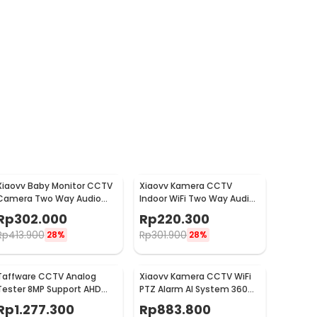
Xiaovv Baby Monitor CCTV
Xiaovv Kamera CCTV
Camera Two Way Audio
Indoor WiFi Two Way Audio
Motion Detection WiFi 2K -
Motion Detection 3MP 2K -
Rp
302.000
Rp
220.300
XVV-3130S-BM-C1
XVV-3630S-Q2
Rp
413.900
Rp
301.900
28%
28%
Taffware CCTV Analog
Xiaovv Kamera CCTV WiFi
Tester 8MP Support AHD
PTZ Alarm AI System 360
CVI TVI CVBS HDMI VGA -
Panoramic 2K 5MP H.265 -
Rp
1.277.300
Rp
883.800
IV8W
Q11