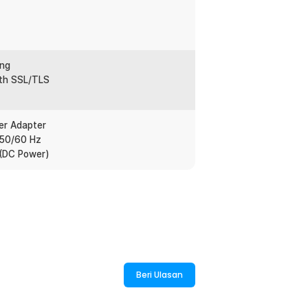
ing
ith SSL/TLS
er Adapter
 50/60 Hz
 A (DC Power)
Beri Ulasan