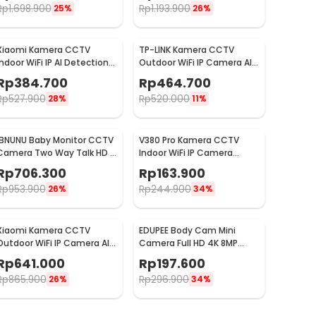
Rp
1.698.900
Rp
1.193.900
25%
26%
Xiaomi Kamera CCTV
TP-LINK Kamera CCTV
Indoor WiFi IP AI Detection
Outdoor WiFi IP Camera AI
Two Way Audio 3MP 2K -
Detection IP65 4MP 1080P -
Rp
384.700
Rp
464.700
C300
Tapo C500
Rp
527.900
Rp
520.000
28%
11%
IBNUNU Baby Monitor CCTV
V380 Pro Kamera CCTV
Camera Two Way Talk HD 5
Indoor WiFi IP Camera
Inch Monitor 3000mAh -
Motion Detection 1MP 720P
Rp
706.300
Rp
163.900
SM650
- Q6X
Rp
953.900
Rp
244.900
26%
34%
Xiaomi Kamera CCTV
EDUPEE Body Cam Mini
Outdoor WiFi IP Camera AI
Camera Full HD 4K 8MP
Detection IP66 4MP 2.5K -
Rotating Lens 600mAh
Rp
641.000
Rp
197.600
CW400
without WiFi - ZC-M11
Rp
865.900
Rp
296.900
26%
34%