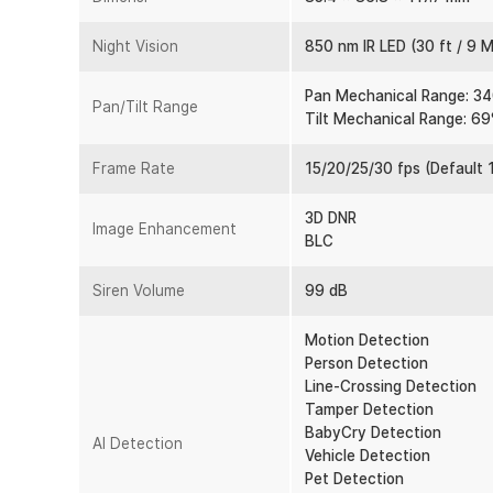
aplikasi ini juga akan mengirimkan Anda notifikasi deteks
Lindungi Area Privasi Anda
Night Vision
850 nm IR LED (30 ft / 9 
Dilengkapi dengan perlindungan provasi, fitur ini mem
tertentu agar tidak terekam CCTV. Dengan sistem filter 
Pan Mechanical Range: 34
Pan/Tilt Range
mengurangi fungsi monitoring keamanan rumah.
Tilt Mechanical Range: 69
Kelengkapan Produk
Frame Rate
15/20/25/30 fps (Default 
Rincian yang Anda dapatkan untuk pembelian produk ini
3D DNR
1 x TP-LINK Kamera CCTV Indoor 2K QHD Google Hom
Image Enhancement
BLC
Siren Volume
99 dB
Motion Detection
Person Detection
Line-Crossing Detection
Tamper Detection
BabyCry Detection
AI Detection
Vehicle Detection
Pet Detection