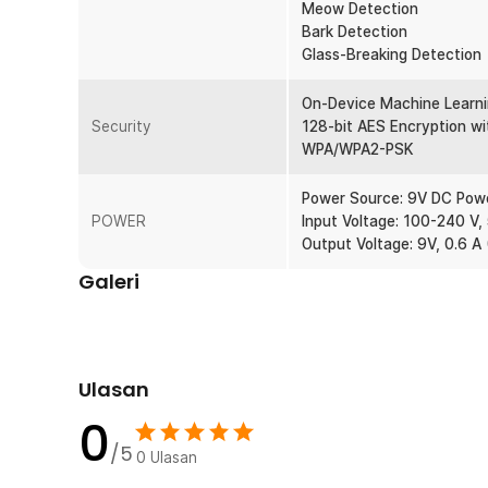
Meow Detection
Bark Detection
Glass-Breaking Detection
On-Device Machine Learn
Security
128-bit AES Encryption w
WPA/WPA2-PSK
Power Source: 9V DC Pow
POWER
Input Voltage: 100-240 V,
Output Voltage: 9V, 0.6
Galeri
Ulasan
0
/5
0
Ulasan