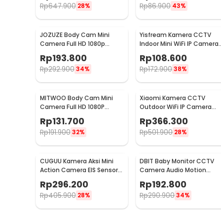
Rp
647.900
Rp
86.900
28%
43%
JOZUZE Body Cam Mini
Yisfream Kamera CCTV
Camera Full HD 1080p
Indoor Mini WiFi IP Camera
Rotating Lens 1000mAh -
IR Detection 1MP 480P - Y-
Rp
193.800
Rp
108.600
L11
36
Rp
292.900
Rp
172.900
34%
38%
MITWOO Body Cam Mini
Xiaomi Kamera CCTV
Camera Full HD 1080P
Outdoor WiFi IP Camera
Rotating Lens 400mAh -
Night Vision IP65 2MP 1080
Rp
131.700
Rp
366.300
D3
- AW200
Rp
191.900
Rp
501.900
32%
28%
CUGUU Kamera Aksi Mini
DBIT Baby Monitor CCTV
Action Camera EIS Sensor
Camera Audio Motion
HD 1080P WiFi 500mAh -
Sensor WiFi 1080P 2MP -
Rp
296.200
Rp
192.800
C3PRO
SPT-IDC-99
Rp
405.900
Rp
290.900
28%
34%