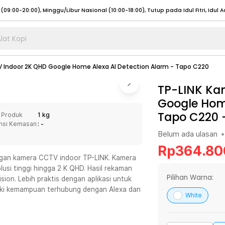
lat Kopi
umat (07:00 - 20:00), Sabtu - Minggu (08:00 - 20:00), Tutup pada Idul Fitri
Sele
 Indoor 2K QHD Google Home Alexa AI Detection Alarm - Tapo C220
:00 - 20:00), Sabtu - Minggu/ Libur Nasional (08:00 - 17:00)
Selengkapnya
:00 - 20:00), Sabtu - Minggu/ Libur Nasional (08:00 - 17:00)
TP-LINK Ka
Selengkapnya
Google Home
 (09:00-20:00), Minggu/Libur Nasional (12:00-20:00), Tutup pada Idul Fitri
Sele
Tapo C220
 Produk
1 kg
 (09:00-20:00), Minggu/Libur Nasional (12:00-20:00), Tutup pada Idul Fitri
Sele
nsi Kemasan
: -
Belum ada ulasan
•
Rp
364.80
engan kamera CCTV indoor TP-LINK. Kamera
usi tinggi hingga 2 K QHD. Hasil rekaman
umat (07:00 - 20:00), Sabtu - Minggu (08:00 - 20:00), Tutup pada Idul Fitri
Sele
Pilihan Warna:
vision. Lebih praktis dengan aplikasi untuk
ki kemampuan terhubung dengan Alexa dan
:00 - 20:00), Sabtu - Minggu/ Libur Nasional (08:00 - 17:00)
Selengkapnya
White
:00 - 20:00), Sabtu - Minggu/ Libur Nasional (08:00 - 17:00)
Selengkapnya