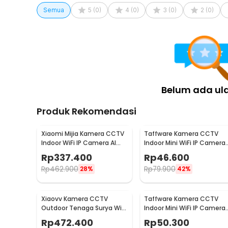
Semua
5
(
0
)
4
(
0
)
3
(
0
)
2
(
0
)
Belum ada ul
Produk Rekomendasi
Xiaomi Mijia Kamera CCTV
Taffware Kamera CCTV
Indoor WiFi IP Camera AI
Indoor Mini WiFi IP Camera
Detection 3MP 2K -
2MP 1080P - A9
Rp
337.400
Rp
46.600
MJSXJ03HL
Rp
462.900
Rp
79.900
28%
42%
Xiaovv Kamera CCTV
Taffware Kamera CCTV
Outdoor Tenaga Surya WiFi
Indoor Mini WiFi IP Camera
PIR IP65 FHD 2MP 1080P -
Night Vision 2MP 1080P -
Rp
472.400
Rp
50.300
XVV-1120S-P6 Pro
A9NV