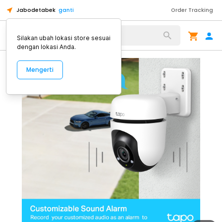
Jabodetabek
ganti
Order Tracking
Alat Kopi
Silakan ubah lokasi store sesuai
dengan lokasi Anda.
Mengerti