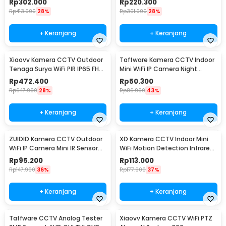
Rp
302.000
Rp
220.300
XVV-3130S-BM-C1
3630S-Q2
Rp
413.900
28%
Rp
301.900
28%
+ Keranjang
+ Keranjang
Xiaovv Kamera CCTV Outdoor
Taffware Kamera CCTV Indoor
Tenaga Surya WiFi PIR IP65 FHD
Mini WiFi IP Camera Night
2MP 1080P - XVV-1120S-P6 Pro
Vision 2MP 1080P - A9NV
Rp
472.400
Rp
50.300
Rp
647.900
28%
Rp
86.900
43%
+ Keranjang
+ Keranjang
ZUIDID Kamera CCTV Outdoor
XD Kamera CCTV Indoor Mini
WiFi IP Camera Mini IR Sensor
WiFi Motion Detection Infrared
1MP 720P - X10
2MP 1080P - X15
Rp
95.200
Rp
113.000
Rp
147.900
36%
Rp
177.900
37%
+ Keranjang
+ Keranjang
Taffware CCTV Analog Tester
Xiaovv Kamera CCTV WiFi PTZ