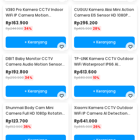
V380 Pro Kamera CCTV Indoor
CUGUU Kamera Aksi Mini Action
WiFi IP Camera Motion
Camera EIS Sensor HD 1080P
Detection 1MP 720P - Q6X
WiFi 500mAh - C3PRO
Rp
163.900
Rp
296.200
Rp
244.900
34%
Rp
405.900
28%
+ Keranjang
+ Keranjang
DBIT Baby Monitor CCTV
TP-LINK Kamera CCTV Outdoor
Camera Audio Motion Sensor
WiFi Waterproof IP66 AI
WiFi 1080P 2MP - SPT-IDC-99
Detection 4MP 2K - Tapo
Rp
192.800
Rp
613.600
C520WS
Rp
290.900
34%
Rp
680.000
10%
+ Keranjang
+ Keranjang
Shunmaii Body Cam Mini
Xiaomi Kamera CCTV Outdoor
Camera Full HD 1080p Rotating
WiFi IP Camera AI Detection
Lens with WiFi - L8
IP66 4MP 2.5K - CW400
Rp
123.700
Rp
641.000
Rp
192.900
36%
Rp
865.900
26%