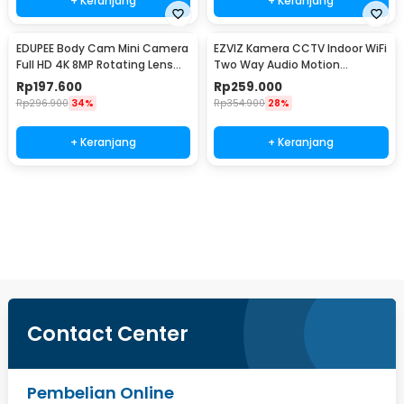
+ Keranjang
+ Keranjang
EDUPEE Body Cam Mini Camera
EZVIZ Kamera CCTV Indoor WiFi
Full HD 4K 8MP Rotating Lens
Two Way Audio Motion
600mAh without WiFi - ZC-M11
Detection 2MP 1080P - H1C 2MP
Rp
197.600
Rp
259.000
Rp
296.900
34%
Rp
354.900
28%
+ Keranjang
+ Keranjang
Beli Sekarang
Contact Center
Pembelian Online