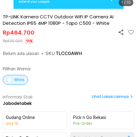
1 / 10
TP-LINK Kamera CCTV Outdoor WiFi IP Camera AI
Detection IP65 4MP 1080P - Tapo C500
-
White
Rp
464.700
Rp
520.000
11
%
Belum ada ulasan
•
SKU
TLCC0AWH
Pilihan Warna:
White
Lihat
Lokasi Lainnya
Informasi Stok:
Jabodetabek
Gudang Online
Pick n Go Bekasi
sisa
10
Pre-Order