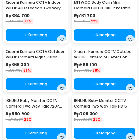
Xiaomi Kamera CCTV Indoor
MITWOO Body Cam Mini
WiFi IP AI Detection Two Way
Camera Full HD 1080P Rotating
Audio 3MP 2K - C300
Lens 400mAh - D3
Rp
384.700
Rp
131.700
Rp
527.900
28%
Rp
191.900
32%
+ Keranjang
+ Keranjang
Xiaomi Kamera CCTV Outdoor
Xiaomi Kamera CCTV Outdoor
WiFi IP Camera Night Vision
WiFi IP Camera AI Detection
IP65 2MP 1080P - AW200
IP66 4MP 2.5K - CW300
Rp
366.300
Rp
650.100
Rp
501.900
28%
Rp
877.900
26%
+ Keranjang
+ Keranjang
IBNUNU Baby Monitor CCTV
IBNUNU Baby Monitor CCTV
Camera Two Way Talk 720P
Camera Two Way Talk HD 5
2000 mAh - ABM600
Inch Monitor 3000mAh - SM650
Rp
550.900
Rp
706.300
Rp
743.900
26%
Rp
953.900
26%
+ Keranjang
+ Keranjang