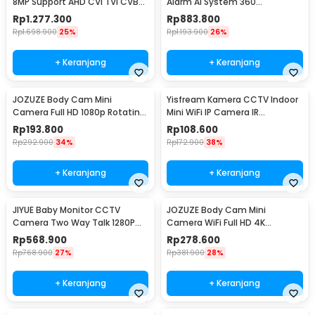
8MP Support AHD CVI TVI CVBS
Alarm AI System 360
HDMI VGA - IV8W
Panoramic 2K 5MP H.265 - Q11
Rp
1.277.300
Rp
883.800
Rp
1.698.900
25%
Rp
1.193.900
26%
+ Keranjang
+ Keranjang
JOZUZE Body Cam Mini
Yisfream Kamera CCTV Indoor
Camera Full HD 1080p Rotating
Mini WiFi IP Camera IR
Lens 1000mAh - L11
Detection 1MP 480P - Y-36
Rp
193.800
Rp
108.600
Rp
292.900
34%
Rp
172.900
38%
+ Keranjang
+ Keranjang
JIYUE Baby Monitor CCTV
JOZUZE Body Cam Mini
Camera Two Way Talk 1280P
Camera WiFi Full HD 4K
1500 mAh - ABM-900
Rotating Lens 1000mAh - L11
Rp
568.900
Rp
278.600
Rp
768.900
27%
Rp
381.900
28%
+ Keranjang
+ Keranjang