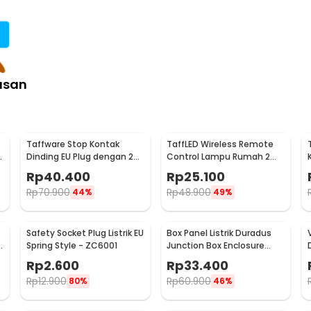
ungkan lampu LED T5 pada berbagai
ko, rak display, lemari, ruang kerja,
ampu dengan pemasangan yang lebih
n sesuai kebutuhan.
asan
:
t 3 Pin 2 Sisi - T-532
Taffware Stop Kontak
TaffLED Wireless Remote
Dinding EU Plug dengan 2
Control Lampu Rumah 2
USB Port - SCN2
Way - YAM802
Rp
40.400
Rp
25.100
Rp
70.900
Rp
48.900
44%
49%
Safety Socket Plug Listrik EU
Box Panel Listrik Duradus
U
Spring Style - ZC6001
Junction Box Enclosure
Waterproof 158x90mm -
Rp
2.600
Rp
33.400
B1589
Rp
12.900
Rp
60.900
80%
46%