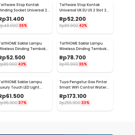
Taffware Stop Kontak
Taffware Stop Kontak
Dinding Socket Universal 2
Universal UK EU US 2 Slot 2
USB A Switch 250V - LC-19
USB On/Off Switch - LC-86
Rp
31.400
Rp
52.200
Rp
48.000
Rp
89.900
35%
42%
TaffHOME Saklar Lampu
TaffHOME Saklar Lampu
Wireless Dinding Tembok
Wireless Dinding Tembok
Lamp Switch RF 433MHz 1
Lamp Switch RF 433MHz 2
Rp
52.500
Rp
78.700
Gang 1 Receiver - WHK01
Gang 2 Receiver - WHK01
Rp
89.900
Rp
119.900
42%
35%
TaffHOME Saklar Lampu
Tuya Pengatur Gas Pintar
Luxury Touch LED Light
Smart WiFi Control Water
Panel 3 Gang - AO-001
Valve Gas Controller - YB5
Rp
61.500
Rp
173.100
Rp
96.900
Rp
255.900
37%
33%