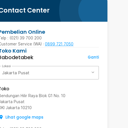
Contact Center
Pembelian Online
Telp : (021) 39 700 200
Customer Service (WA) :
0899 721 7050
Toko Kami
Jabodetabek
Ganti
Lokasi
Jakarta Pusat
Toko
Bendungan Hilir Raya Blok G1 No. 10
Jakarta Pusat
DKI Jakarta
10210
Lihat google maps