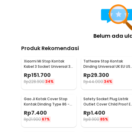
Kompatibel untuk Berbagai Lampu LED T5
Kabel sambungan lampu LED dirancang untuk menyamb
kebutuhan pencahayaan seperti kabinet dapur, etalase to
hingga area rumah. Membantu memperluas rangkaian l
praktis sehingga pencahayaan menjadi lebih merata da
Belum ada ul
Kelengkapan Produk
Produk Rekomendasi
Rincian yang Anda dapatkan untuk pembelian produk ini
1 x Trao Kabel Sambungan Lampu LED T5 Fitting Socke
Xiaomi Mi Stop Kontak
Taffware Stop Kontak
Kabel 3 Socket Universal 3
Dinding Universal UK EU US
USB A 1.8M 250V 2500W -
dan 2 USB Port - ATH1
Rp
151.700
Rp
29.300
XMCXB01QMN (ORIGINAL)
Rp
228.900
Rp
44.000
34%
34%
Gao Ji Kotak Cover Stop
Safety Socket Plug Listrik
Kontak Dinding Type 86 -
Outlet Cover Child Proof E
S126
1 PCS
Rp
7.400
Rp
1.400
Rp
21.900
Rp
8.900
67%
85%