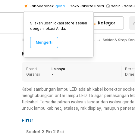
Jabodetabek
ganti
Toko Jakarta Utara
Toko Tangerang
Kategori
A
Silakan ubah lokasi store sesuai
Toko Cikupa
dengan lokasi Anda.
Pick n Go Jakarta Barat
Senin - J
Home Appliance
Perawatan Rumah
Saklar & Stop Kont
Mengerti
Pick n Go Bekasi
Senin - Jumat (08
Pick n Go Depok
Senin - Jumat (08
Rincian Produk
Toko Jakarta Pusat
Senin - Sabtu
Brand
Lainnya
Berat
Toko Jakarta Barat
Senin - Sabtu
Garansi
-
Dime
Toko Jakarta Utara
Toko Tangerang
Kabel sambungan lampu LED adalah kabel konektor socket 
menghubungkan antar lampu LED T5 agar pemasangan lebi
Toko Cikupa
fleksibel. Tersedia pilihan isolasi standar dan isolasi g
Pick n Go Jakarta Barat
Senin - J
untuk lampu kabinet, etalase, rak display, maupun pener
Pick n Go Bekasi
Senin - Jumat (08
Fitur
Pick n Go Depok
Senin - Jumat (08
Socket 3 Pin 2 Sisi