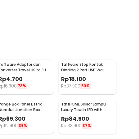
Taffware Adaptor dan
Taffware Stop Kontak
Konverter Travel US to EU
Dinding 2 Port USB Wall
Plug 10A 250V 1 PCS - WN-
Socket 2.0A - ES-USB-2
Rp
4.700
Rp
18.100
20
Rp
16.900
Rp
37.900
73%
53%
Vange Box Panel Listrik
TaffHOME Saklar Lampu
Duradus Junction Box
Luxury Touch LED with
Waterproof 238x160x90mm
Remote 1 Gang - XJG-
Rp
69.300
Rp
84.900
- VG-I01
DH001
Rp
112.900
Rp
133.900
39%
37%