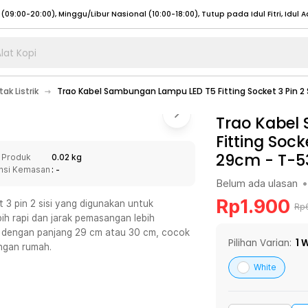
lat Kopi
umat (07:00 - 20:00), Sabtu - Minggu (08:00 - 20:00), Tutup pada Idul Fitri
Sele
ak Listrik
Trao Kabel Sambungan Lampu LED T5 Fitting Socket 3 Pin 2 S
:00 - 20:00), Sabtu - Minggu/ Libur Nasional (08:00 - 17:00)
Selengkapnya
:00 - 20:00), Sabtu - Minggu/ Libur Nasional (08:00 - 17:00)
Trao Kabel
Selengkapnya
Fitting Sock
 (09:00-20:00), Minggu/Libur Nasional (12:00-20:00), Tutup pada Idul Fitri
Sele
29cm - T-5
 Produk
0.02 kg
 (09:00-20:00), Minggu/Libur Nasional (12:00-20:00), Tutup pada Idul Fitri
Sele
nsi Kemasan
: -
Belum ada ulasan
•
Rp
1.900
3 pin 2 sisi yang digunakan untuk
Rp
h rapi dan jarak pemasangan lebih
anda dengan panjang 29 cm atau 30 cm, cocok
umat (07:00 - 20:00), Sabtu - Minggu (08:00 - 20:00), Tutup pada Idul Fitri
Sele
Pilihan Varian:
1
W
angan rumah.
:00 - 20:00), Sabtu - Minggu/ Libur Nasional (08:00 - 17:00)
Selengkapnya
White
:00 - 20:00), Sabtu - Minggu/ Libur Nasional (08:00 - 17:00)
Selengkapnya