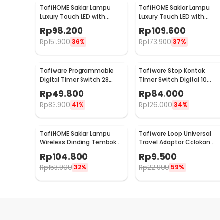
TaffHOME Saklar Lampu
TaffHOME Saklar Lampu
Luxury Touch LED with
Luxury Touch LED with
Remote 2 Gang - XJG-
Remote 3 Gang - XJG-
Rp
98.200
Rp
109.600
DH001
DH001
Rp
151.900
Rp
173.900
36%
37%
Taffware Programmable
Taffware Stop Kontak
Digital Timer Switch 28
Timer Switch Digital 10
Program 220V/25A(16A) -
Program EU Plug 16A 230V -
Rp
49.800
Rp
84.000
THC30A
KWE-TM02-EU
Rp
83.900
Rp
126.000
41%
34%
TaffHOME Saklar Lampu
Taffware Loop Universal
Wireless Dinding Tembok
Travel Adaptor Colokan
Lamp Switch RF 433MHz 3
Charger Adapter 2500W -
Rp
104.800
Rp
9.500
Gang 3 Receiver - WHK01
N16
Rp
153.900
Rp
22.900
32%
59%